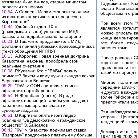
возглавил Акил Акилов, старые министры
Таджикистане. Ка
пересели по новому
власти Кыргызст
10:54
А.Салиев: "Ислам становится одним
обществом и огра
из факторов политического процесса в
Кыргызстане"
При всем этом "
10:44
Удойный отдел. 10-е
являются тотали
(разведываетльное) управление МВД
можно описать ка
Казахстана подрабатывало на стороне
конца демонтиров
10:21
В Ташкенте представитель МИД
все более отчу
Британии принял узбекских правозащитников
оппонентами.
(текст обращения ИГНПУ)
10:13
А.Королев: Новая военная доктрина
После распада СС
Казахстана, наконец, приобрела свои
короткие сроки 
реальные очертания
правлению и отк
10:08
Р.Кулагин: Кто с "БАБы" пользу
такой же период в
поимеет? Зачем и кому нужен скандал вокруг
Березовского в Бишкеке
Многие политиче
09:29
"DW" > ООН составляет список
середине 1990-х г
афганских наркобаронов
и другого в каждо
08:54
Н.Жеенбаев (посол): В ряде
волне "эйфории с
афганских провинций талибы уже создают
предпочитали зак
параллельные органы власти и
судопроизводства
Ряд наблюдателей 
08:51
В Киргизии опять избит лидер
>страны Централ
Коалиции "За демократию и гражданское
тенденцией к том
общество" Э.Байсалов
08:42
"Къ" > Казахстан поднимает ставки.
Демократия в Цен
"Газпрому" предложено платить ему больше
1997 1999 2002 2