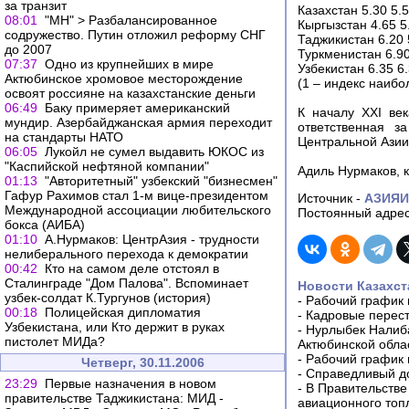
за транзит
Казахстан 5.30 5.5
08:01
"МН" > Разбалансированное
Кыргызстан 4.65 5.
содружество. Путин отложил реформу СНГ
Таджикистан 6.20 5
до 2007
Туркменистан 6.90
07:37
Одно из крупнейших в мире
Узбекистан 6.35 6.
Актюбинское хромовое месторождение
(1 – индекс наиб
освоят россияне на казахстанские деньги
06:49
Баку примеряет американский
К началу XXI век
мундир. Азербайджанская армия переходит
ответственная з
на стандарты НАТО
Центральной Азии
06:05
Лукойл не сумел выдавить ЮКОС из
"Каспийской нефтяной компании"
Адиль Нурмаков, к
01:13
"Авторитетный" узбекский "бизнесмен"
Гафур Рахимов стал 1-м вице-президентом
Источник -
АЗИЯ
Международной ассоциации любительского
Постоянный адрес
бокса (АИБА)
01:10
А.Нурмаков: ЦентрАзия - трудности
нелиберального перехода к демократии
00:42
Кто на самом деле отстоял в
Сталинграде "Дом Палова". Вспоминает
Новости Казахст
узбек-солдат К.Тургунов (история)
-
Рабочий график 
00:18
Полицейская дипломатия
-
Кадровые перес
Узбекистана, или Кто держит в руках
-
Нурлыбек Налиб
пистолет МИДа?
Актюбинской обла
-
Рабочий график 
Четверг, 30.11.2006
-
Справедливый до
23:29
Первые назначения в новом
-
В Правительстве
правительстве Таджикистана: МИД -
авиационного топ