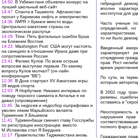
14:50
В Узбекистане объявлен конкурс на
гибридной демок
лучший школьный веб-сайт
вполне характер
14:47
Спанта в Ташкенте. Афганистан
институтов для у
просит у Каримова нефть и электричество
14:36
IWPR > Бумаги вместо воды.
Часто ученые по
Центрально-азиатские страны на
определений, но
экологическом распутье
характеристикам,
14:29
Time: Пять фатальных ошибок Буша
то ни было демок
на Ближнем Востоке
14:23
Washington Post: США могут настоять
Введенный амери
на санкциях в отношении Ирана даже при
характеризует 
сопротивлении России
отчуждение гражд
13:41
Феликс Кулов: По всем острым
прав. Рост нелибе
вопросам выступаю первым. По какому
время укрепления
вопросу Кулов молчал? (он-лайн
конференция "ВБ")
По сути, за терм
12:36
В Дохе стартуют XV Азиатские игры:
которым авторита
39 видов спорта
12:03
Я.Норбутаев: Никаких интервью по
В 2002 году тран
поводу тюрского саммита в Анталье я не
режимы, ошибочн
давал (опровержение)
оставаясь в "серой
11:45
За недосев и недосбор оштрафован и
уволен хяким Марыйского велаята
Неоспоримость а
Туркмении Х.Бяшимов
нарушения прав 
11:41
Туркменбаши сменил главу Госслужбы
соответствовавш
по регистрации иностранцев: вместо
полного фарса до
М.Исламова стал Я.Бердыев
11:17
Правительство Таджикистана вновь
Гражданские прав