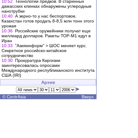
10:52
Технологии предков. В старинных
дамасских клинках обнаружены углеродные
нанотрубки
10:40
А зерно-то у нас беспортовое.
Казахстан готов продать 8-8,5 млн тонн этого
урожая
10:36
Российские оружейники получат еще
миллиард долларов. Ракеты ТОР-М1 едут в
Иран
10:33
"Азияинформ" > ШОС меняет курс.
Секретное российско-китайское
сотрудничество
10:30
Прокуратура Киргизии
заинтересовалась опросами
Международного республиканского института
США (IRI)
Архив
©
CentrAsia
Вверх