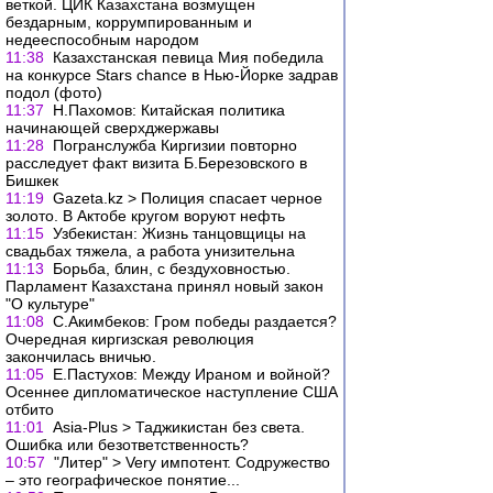
веткой. ЦИК Казахстана возмущен
бездарным, коррумпированным и
недееспособным народом
11:38
Казахстанская певица Мия победила
на конкурсе Stars chance в Нью-Йорке задрав
подол (фото)
11:37
Н.Пахомов: Китайская политика
начинающей сверхджержавы
11:28
Погранслужба Киргизии повторно
расследует факт визита Б.Березовского в
Бишкек
11:19
Gazeta.kz > Полиция спасает черное
золото. В Актобе кругом воруют нефть
11:15
Узбекистан: Жизнь танцовщицы на
свадьбах тяжела, а работа унизительна
11:13
Борьба, блин, с бездуховностью.
Парламент Казахстана принял новый закон
"О культуре"
11:08
С.Акимбеков: Гром победы раздается?
Очередная киргизская революция
закончилась вничью.
11:05
Е.Пастухов: Между Ираном и войной?
Осеннее дипломатическое наступление США
отбито
11:01
Asia-Plus > Таджикистан без света.
Ошибка или безответственность?
10:57
"Литер" > Very импотент. Содружество
– это географическое понятие...