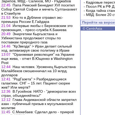
Зарипов, МВД - Салихов, МО - Раджабов
-
Кадровые перес
22:45
Папа Римский Бенедикт XVI посетил
-
Посол РК в РФ Д
Собор Святой Софии и мечеть Султанахмет
-
Когда тайна ста
в Стамбуле
-
МВД: Более 20 с
21:53
Кто-то в Дублине отравил экс-
премьера России Е.Гайдара
Перейти на верс
21:04
Интервью якобы с Березовским это
©
CentrAsia
провокация, - пресс-служба К.Бакиева
20:49
Энергетики Кыргызстана и
Узбекистана продолжают cпоры по
поставкам природного газа
14:46
"КрЗвезда" > Иран делает сильный
ход, активизируя свою политику в Ираке
13:07
"Оранжевая революция" на Украине
еще жива, - отчет В.Ющенко в Washington
Post
12:44
Наш человек. Уроженец Кыргызстана
Малайбеков смошенничал на 10 млрд.
долларов
12:41
"РодГазета" > Разбредающиеся
галактики. СНГ – 15 лет. Пациент скорее
жив? Или мертв?
12:36
В.Гусейнов: НАТО - "демократии всех
стран, объединяйтесь!"
12:12
Глава Андижанской области запретил
азан - публичный призыв к мусульманской
молитве
11:45
С.Мекебаев: Сделал дело - прикрой