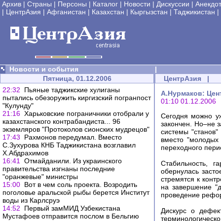
Архив
|
Страны
|
Персоны
|
Каталог
|
Новости
|
Дискуссии
|
Анекдо
|
ЦентрАзия
|
Афганистан
|
Казахстан
|
Кыргызстан
|
Таджикистан
|
Новости и события
|
Пятница, 01.12.2006
ЦентрАзия
|
22:32
Пьяные таджикские хулиганы
А.Нурмаков: Цен
пытались обезоружить киргизский погранпост
01:10 01.12.2006
"Кулунду"
21:16
Харьковские пограничники отобрали у
Сегодня можно уж
казахcтанского контрабандиста... 96
закончен. Но–не 
экземляров "Протоколов сионских мудрецов"
системы "станов"
17:43
Рахмонов передумал. Вместо
вместо "молодых 
С.Зухурова КНБ Таджикистана возглавил
переходного пери
Х.Абдрахимов
16:41
Отмайданили. Из украинского
Стабильность, г
правительства изгнаны последние
обернулась засто
"оранжевые" министры
стремятся к конт
15:00
Вот в чем соль проекта. Возродить
на завершение "д
поголовье аральской рыбы берется Институт
проведение рефор
воды из Карлсруэ
14:52
Первый замМИД Узбекистана
Дискурс о дефек
Мустафоев отправится послом в Бельгию
терминологическ