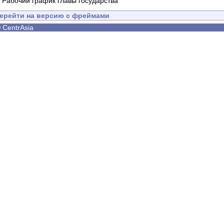
-
Рабочий график главы государства
ерейти на версию с фреймами
©
CentrAsia