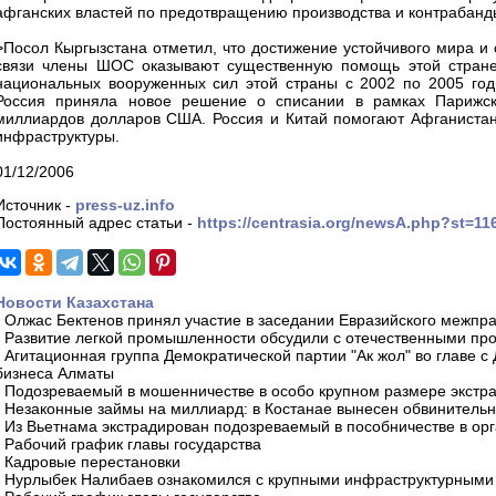
афганских властей по предотвращению производства и контрабанды
>Посол Кыргызстана отметил, что достижение устойчивого мира и с
связи члены ШОС оказывают существенную помощь этой стране.
национальных вооруженных сил этой страны с 2002 по 2005 го
Россия приняла новое решение о списании в рамках Парижско
миллиардов долларов США. Россия и Китай помогают Афганистану
инфраструктуры.
01/12/2006
Источник -
press-uz.info
Постоянный адрес статьи -
https://centrasia.org/newsA.php?st=1
Новости Казахстана
-
Олжас Бектенов принял участие в заседании Евразийского межпра
-
Развитие легкой промышленности обсудили с отечественными пр
-
Агитационная группа Демократической партии "Ак жол" во главе с
бизнеса Алматы
-
Подозреваемый в мошенничестве в особо крупном размере экстра
-
Незаконные займы на миллиард: в Костанае вынесен обвинитель
-
Из Вьетнама экстрадирован подозреваемый в пособничестве в орг
-
Рабочий график главы государства
-
Кадровые перестановки
-
Нурлыбек Налибаев ознакомился с крупными инфраструктурными 