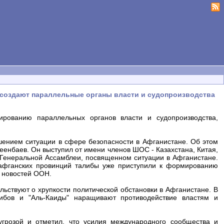
е создают параллельные органы власти и судопроизводства
рованию параллельных органов власти и судопроизводства,
ением ситуации в сфере безопасности в Афганистане. Об этом
енбаев. Он выступил от имени членов ШОС - Казахстана, Китая,
и Генеральной Ассамблеи, посвященном ситуации в Афганистане.
афганских провинций талибы уже приступили к формированию
р новостей ООН.
льствуют о хрупкости политической обстановки в Афганистане. В
ибов и "Аль-Каиды" наращивают противодействие властям и
грозой и отметил, что усилия международного сообщества и