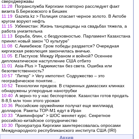
сверхджержавы
11:28
Погранслужба Киргизии повторно расследует факт
визита Б.Березовского в Бишкек
11:19
Gazeta.kz > Полиция спасает черное золото. В Актобе
кругом воруют нефть
11:15
Узбекистан: Жизнь танцовщицы на свадьбах тяжела, а
работа унизительна
11:13
Борьба, блин, с бездуховностью. Парламент Казахстана
принял новый закон "О культуре"
11:08
С.Акимбеков: Гром победы раздается? Очередная
киргизская революция закончилась вничью.
11:05
Е.Пастухов: Между Ираном и войной? Осеннее
дипломатическое наступление США отбито
11:01
Asia-Plus > Таджикистан без света. Ошибка или
безответственность?
10:57
"Литер" > Very импотент. Содружество – это
географическое понятие...
10:52
Технологии предков. В старинных дамасских клинках
обнаружены углеродные нанотрубки
10:40
А зерно-то у нас беспортовое. Казахстан готов продать
8-8,5 млн тонн этого урожая
10:36
Российские оружейники получат еще миллиард
долларов. Ракеты ТОР-М1 едут в Иран
10:33
"Азияинформ" > ШОС меняет курс. Секретное
российско-китайское сотрудничество
10:30
Прокуратура Киргизии заинтересовалась опросами
Международного республиканского института США (IRI)
Архив