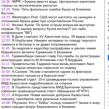
14:36
IWPR > Бумаги вместо воды. Центрально-азиатские
страны на экологическом распутье
14:29
Time: Пять фатальных ошибок Буша на Ближнем
Востоке
14:23
Washington Post: США могут настоять на санкциях в
отношении Ирана даже при сопротивлении России
13:41
Феликс Кулов: По всем острым вопросам выступаю
первым. По какому вопросу Кулов молчал? (он-лайн
конференция "ВБ")
12:36
В Дохе стартуют XV Азиатские игры: 39 видов спорта
12:03
Я.Норбутаев: Никаких интервью по поводу тюрского
саммита в Анталье я не давал (опровержение)
11:45
За недосев и недосбор оштрафован и уволен хяким
Марыйского велаята Туркмении Х.Бяшимов
11:41
Туркменбаши сменил главу Госслужбы по регистрации
иностранцев: вместо М.Исламова стал Я.Бердыев
11:17
Правительство Таджикистана вновь возглавил Акил
Акилов, старые министры пересели по новому
10:54
А.Салиев: "Ислам становится одним из факторов
политического процесса в Кыргызстане"
10:44
Удойный отдел. 10-е (разведываетльное) управление
МВД Казахстана подрабатывало на стороне
10:21
В Ташкенте представитель МИД Британии принял
узбекских правозащитников (текст обращения ИГНПУ)
10:13
А.Королев: Новая военная доктрина Казахстана,
наконец, приобрела свои реальные очертания
10:08
Р.Кулагин: Кто с "БАБы" пользу поимеет? Зачем и кому
нужен скандал вокруг Березовского в Бишкеке