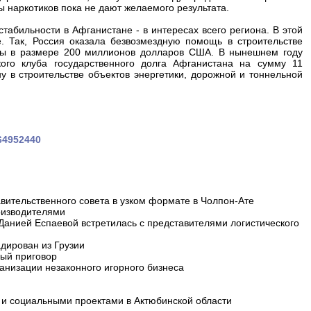
 наркотиков пока не дают желаемого результата.
табильности в Афганистане - в интересах всего региона. В этой
 Так, Россия оказала безвозмездную помощь в строительстве
ды в размере 200 миллионов долларов США. В нынешнем году
го клуба государственного долга Афганистана на сумму 11
 в строительстве объектов энергетики, дорожной и тоннельной
164952440
вительственного совета в узком формате в Чолпон-Ате
оизводителями
 Данией Еспаевой встретилась с представителями логистического
дирован из Грузии
ный приговор
анизации незаконного игорного бизнеса
и социальными проектами в Актюбинской области