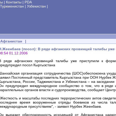
ты
|
Контакты
|
PDA
Туркменистан
|
Узбекистан
|
Афганистан
|
Н.Жеенбаев (посол): В ряде афганских провинций талибы уж
08:54 01.12.2006
В ряде афганских провинций талибы уже приступили к форми
предупредил посол Кыргызстана
Шанхайская организация сотрудничества (ШОС)обеспокоена ухудш
заявил Постоянный представитель Кыргызстана при ООН Нурбек Же
Кыргызстана, России, Таджикистана и Узбекистана – на заседани
Он предупредил международное сообщество о том, что в ряде 
параллельных органов власти и судопроизводства, сообщает Цент
"Жесткость и масштабы последних террористических актов свидете
последнее время вооруженные отряды боевиков из числа тал
международным присутствиям", - заявил Нурбек Жеенбаев.
Он выразил обеспокоенность исходящей от Афганистана наркоу