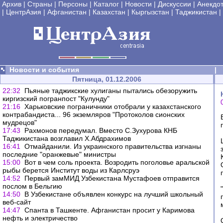
Архив
|
Страны
|
Персоны
|
Каталог
|
Новости
|
Дискуссии
|
Анекдо
|
ЦентрАзия
|
Афганистан
|
Казахстан
|
Кыргызстан
|
Таджикистан
|
Новости и события
|
Пятница, 01.12.2006
22:32
Пьяные таджикские хулиганы пытались обезоружить
киргизский погранпост "Кулунду"
21:16
Харьковские пограничники отобрали у казахcтанского
контрабандиста... 96 экземляров "Протоколов сионских
мудрецов"
17:43
Рахмонов передумал. Вместо С.Зухурова КНБ
Таджикистана возглавил Х.Абдрахимов
16:41
Отмайданили. Из украинского правительства изгнаны
последние "оранжевые" министры
15:00
Вот в чем соль проекта. Возродить поголовье аральской
рыбы берется Институт воды из Карлсруэ
14:52
Первый замМИД Узбекистана Мустафоев отправится
послом в Бельгию
14:50
В Узбекистане объявлен конкурс на лучший школьный
веб-сайт
14:47
Спанта в Ташкенте. Афганистан просит у Каримова
нефть и электричество