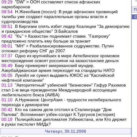
09:29
"DW" > ООН составляет список афганских
наркобаронов
П
08:54
Н.Жеенбаев (посол): В ряде афганских провинций
талибы уже создают параллельные органы власти и
судопроизводства
08:51
В Киргизии опять избит лидер Коалиции "За демократию
и гражданское общество" Э.Байсалов
08:42
"Къ" > Казахстан поднимает ставки. "Газпрому"
предложено платить ему больше за транзит
08:01
"МН" > Разбалансированное содружество. Путин
отложил реформу СНГ до 2007
07:37
Одно из крупнейших в мире Актюбинское хромовое
месторождение освоят россияне на казахстанские деньги
06:49
Баку примеряет американский мундир.
Азербайджанская армия переходит на стандарты НАТО
06:05
Лукойл не сумел выдавить ЮКОС из "Каспийской
нефтяной компании"
01:13
"Авторитетный" узбекский "бизнесмен" Гафур Рахимов
стал 1-м вице-президентом Международной ассоциации
любительского бокса (АИБА)
01:10
А.Нурмаков: ЦентрАзия - трудности нелиберального
перехода к демократии
00:42
Кто на самом деле отстоял в Сталинграде "Дом
Палова". Вспоминает узбек-солдат К.Тургунов (история)
00:18
Полицейская дипломатия Узбекистана, или Кто держит
в руках пистолет МИДа?
Четверг, 30.11.2006