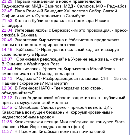
23:29
Первые назначения в новом правительстве
Таджикистана: МИД - Зарипов, МВД - Салихов, МО - Раджабов
22:45
Папа Римский Бенедикт XVI посетил Собор Святой
Софии и мечеть Султанахмет в Стамбуле
21:53
Кто-то в Дублине отравил экс-премьера России
Е.Гайдара
21:04
Интервью якобы с Березовским это провокация, - пресс-
служба К.Бакиева
20:49
Энергетики Кыргызстана и Узбекистана продолжают
cпоры по поставкам природного газа
14:46
"КрЗвезда" > Иран делает сильный ход, активизируя
свою политику в Ираке
13:07
"Оранжевая революция" на Украине еще жива, - отчет
В.Ющенко в Washington Post
12:44
Наш человек. Уроженец Кыргызстана Малайбеков
смошенничал на 10 млрд. долларов
12:41
"РодГазета" > Разбредающиеся галактики. СНГ – 15 лет.
Пациент скорее жив? Или мертв?
12:36
В.Гусейнов: НАТО - "демократии всех стран,
объединяйтесь!"
12:12
Глава Андижанской области запретил азан - публичный
призыв к мусульманской молитве
11:45
С.Мекебаев: Сделал дело - прикрой веткой. ЦИК
Казахстана возмущен бездарным, коррумпированным и
недееспособным народом
11:38
Казахстанская певица Мия победила на конкурсе Stars
chance в Нью-Йорке задрав подол (фото)
11:37
Н.Пахомов: Китайская политика начинающей