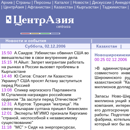
Архив
|
Страны
|
Персоны
|
Каталог
|
Новости
|
Дискуссии
|
Анекдо
|
ЦентрАзия
|
Афганистан
|
Казахстан
|
Кыргызстан
|
Таджикистан
|
Новости и события
|
Суббота, 02.12.2006
Казахстан
|
15:50
А.Саидов: Узбекистан обвинил США во
Новоширокинский
вмешательстве в свои внутренние дела
00:25 02.12.2006
15:15
Н.Айып: Запрет мигрантам работать
на рынках в России вызовет проблемы в
>В администраци
Кыргызстане
совместного инв
14:48
Ю.Сигов: Спасет ли Казахстан
Широкинского р
Украину? США просят Астану заступиться
казахстанской "К
перед Россией
миллионов долла
13:08
Cпикер киргизского Парламента
М.Суталинов награжден российским
Запасы Ново-Шир
орденом "За заслуги перед Отечеством"?
миллиона унций з
12:31
А.Куртов: Турецкая "матрица". На
компания, интере
смену янычарам султана пришел бизнесмен
его долгосрочную
12:01
Эксперты МГИМО признали Киргизию
работы. Подготов
"страной, неспособной к независимому
фабрика, котельны
существованию"
который мог бы за
11:18
"МС" > Сидя на энергоресурсах,