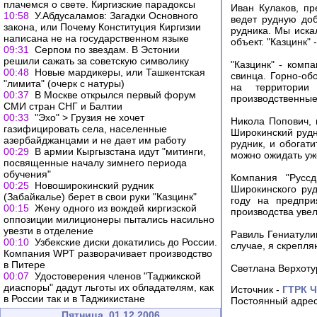
плачемся о свете. Киргизские парадоксы
Иван Кулаков, пр
10:58
У.Абдусаламов: Загадки Основного
ведет рудную доб
закона, или Почему Конституция Киргизии
рудника. Мы иска
написана не на государственном языке
объект. "Казцинк"
09:31
Серпом по звездам. В Эстонии
решили сажать за советскую символику
"Казцинк" - комп
00:48
Новые мардикеры, или Ташкентская
свинца. Горно-об
"лимита" (очерк с натуры)
на территории
00:37
В Москве открылся первый форум
производственные
СМИ стран СНГ и Балтии
00:33
"Эхо" > Грузия не хочет
Никола Попович, 
газифицировать села, населенные
Широкинский рудни
азербайджанцами и не дает им работу
рудник, и обогат
00:29
В армии Кыргызстана идут "митинги,
можно ожидать уже
посвященные началу зимнего периода
обучения"
Компания "Руссд
00:25
Новоширокинский рудник
Широкинского ру
(Забайкалье) берет в свои руки "Казцинк"
году на предпри
00:15
Жену одного из вождей киргизской
производства увел
оппозиции милиционеры пытались насильно
увезти в отделение
Равиль Гениатули
00:10
Узбекские диски докатились до России.
случае, я скрепля
Компания WPT разворачивает производство
в Питере
Светлана Верхоту
00:07
Удостоверения членов "Таджикской
диаспоры" дадут льготы их обладателям, как
Источник -
ГТРК Ч
в России так и в Таджикистане
Постоянный адрес
Пятница, 01.12.2006