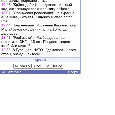
поставкам природного газа
14:46
"КрЗвезда" > Иран делает сильный
ход, активизируя свою политику в Ираке
13:07
"Оранжевая революция" на Украине
еще жива, - отчет В.Ющенко в Washington
Post
12:44
Наш человек. Уроженец Кыргызстана
Малайбеков смошенничал на 10 млрд.
долларов
12:41
"РодГазета" > Разбредающиеся
галактики. СНГ – 15 лет. Пациент скорее
жив? Или мертв?
12:36
В.Гусейнов: НАТО - "демократии всех
стран, объединяйтесь!"
Архив
©
CentrAsia
Вверх