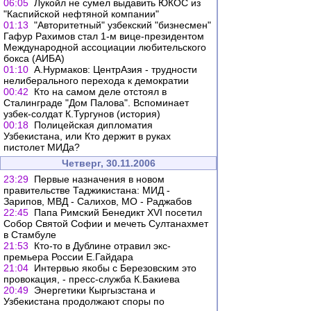
06:05
Лукойл не сумел выдавить ЮКОС из
"Каспийской нефтяной компании"
01:13
"Авторитетный" узбекский "бизнесмен"
Гафур Рахимов стал 1-м вице-президентом
Международной ассоциации любительского
бокса (АИБА)
01:10
А.Нурмаков: ЦентрАзия - трудности
нелиберального перехода к демократии
00:42
Кто на самом деле отстоял в
Сталинграде "Дом Палова". Вспоминает
узбек-солдат К.Тургунов (история)
00:18
Полицейская дипломатия
Узбекистана, или Кто держит в руках
пистолет МИДа?
Четверг, 30.11.2006
23:29
Первые назначения в новом
правительстве Таджикистана: МИД -
Зарипов, МВД - Салихов, МО - Раджабов
22:45
Папа Римский Бенедикт XVI посетил
Собор Святой Софии и мечеть Султанахмет
в Стамбуле
21:53
Кто-то в Дублине отравил экс-
премьера России Е.Гайдара
21:04
Интервью якобы с Березовским это
провокация, - пресс-служба К.Бакиева
20:49
Энергетики Кыргызстана и
Узбекистана продолжают cпоры по