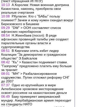
(текст обращения ИГНПУ)
10:13
А.Королев: Новая военная доктрина
Казахстана, наконец, приобрела свои
реальные очертания
10:08
Р.Кулагин: Кто с "БАБы" пользу
поимеет? Зачем и кому нужен скандал вокруг
Березовского в Бишкеке
09:29
"DW" > ООН составляет список
афганских наркобаронов
08:54
Н.Жеенбаев (посол): В ряде
афганских провинций талибы уже создают
параллельные органы власти и
судопроизводства
08:51
В Киргизии опять избит лидер
Коалиции "За демократию и гражданское
общество" Э.Байсалов
08:42
"Къ" > Казахстан поднимает ставки.
"Газпрому" предложено платить ему больше
за транзит
08:01
"МН" > Разбалансированное
содружество. Путин отложил реформу СНГ
до 2007
07:37
Одно из крупнейших в мире
Актюбинское хромовое месторождение
освоят россияне на казахстанские деньги
06:49
Баку примеряет американский
мундир. Азербайджанская армия переходит
на стандарты НАТО