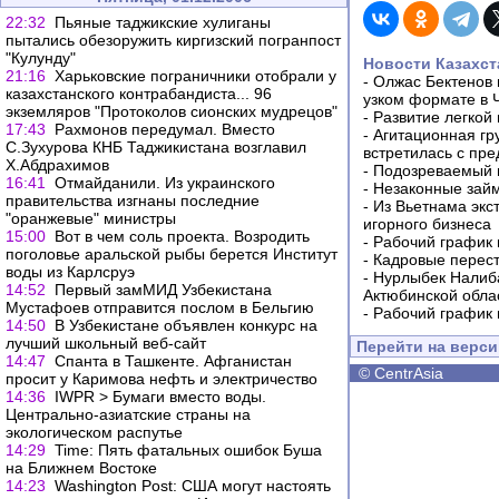
22:32
Пьяные таджикские хулиганы
пытались обезоружить киргизский погранпост
"Кулунду"
Новости Казахст
21:16
Харьковские пограничники отобрали у
-
Олжас Бектенов 
казахcтанского контрабандиста... 96
узком формате в 
экземляров "Протоколов сионских мудрецов"
-
Развитие легкой
17:43
Рахмонов передумал. Вместо
-
Агитационная гр
С.Зухурова КНБ Таджикистана возглавил
встретилась с пр
Х.Абдрахимов
-
Подозреваемый в
16:41
Отмайданили. Из украинского
-
Незаконные займ
правительства изгнаны последние
-
Из Вьетнама экс
"оранжевые" министры
игорного бизнеса
15:00
Вот в чем соль проекта. Возродить
-
Рабочий график 
поголовье аральской рыбы берется Институт
-
Кадровые перес
воды из Карлсруэ
-
Нурлыбек Налиб
14:52
Первый замМИД Узбекистана
Актюбинской обла
Мустафоев отправится послом в Бельгию
-
Рабочий график 
14:50
В Узбекистане объявлен конкурс на
лучший школьный веб-сайт
Перейти на верс
14:47
Спанта в Ташкенте. Афганистан
©
CentrAsia
просит у Каримова нефть и электричество
14:36
IWPR > Бумаги вместо воды.
Центрально-азиатские страны на
экологическом распутье
14:29
Time: Пять фатальных ошибок Буша
на Ближнем Востоке
14:23
Washington Post: США могут настоять