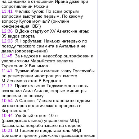
на санкциях в отношении Ирана даже при
сопротивлении России
13:41
Феликс Кулов: По всем острым
вопросам выступаю первым. По какому
вопросу Кулов молчал? (он-лайн
конференция "ВБ")
12:36
В Дохе стартуют XV Азиатские игры:
39 видов спорта
12:03
Я.Норбутаев: Никаких интервью по
поводу тюрского саммита в Анталье я не
давал (опровержение)
11:45
За недосев и недосбор оштрафован и
уволен хяким Марыйского велаята
Туркмении Х.Бяшимов
11:41
Туркменбаши сменил главу Госслужбы
по регистрации иностранцев: вместо
М.Исламова стал Я.Бердыев
11:17
Правительство Таджикистана вновь
возглавил Акил Акилов, старые министры
пересели по новому
10:54
А.Салиев: "Ислам становится одним
из факторов политического процесса в
Кыргызстане"
10:44
Удойный отдел. 10-е
(разведываетльное) управление МВД
Казахстана подрабатывало на стороне
10:21
В Ташкенте представитель МИД
Британии принял узбекских правозащитников