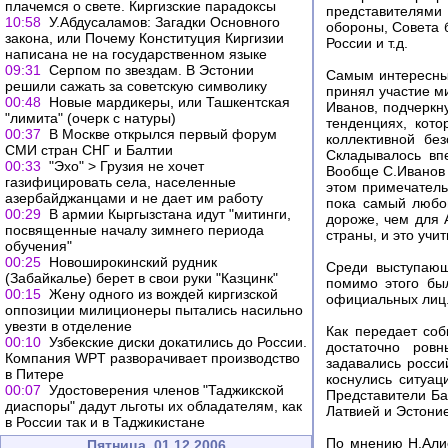
плачемся о свете. Киргизские парадоксы
представителями
10:58
У.Абдусаламов: Загадки Основного
обороны, Совета 
закона, или Почему Конституция Киргизии
России и т.д.
написана не на государственном языке
09:31
Серпом по звездам. В Эстонии
Самым интересным
решили сажать за советскую символику
принял участие м
00:48
Новые мардикеры, или Ташкентская
Иванов, подчеркн
"лимита" (очерк с натуры)
тенденциях, кот
00:37
В Москве открылся первый форум
коллективной бе
СМИ стран СНГ и Балтии
Складывалось впе
00:33
"Эхо" > Грузия не хочет
Вообще С.Иванов 
газифицировать села, населенные
этом примечатель
азербайджанцами и не дает им работу
пока самый любоп
00:29
В армии Кыргызстана идут "митинги,
дороже, чем для 
посвященные началу зимнего периода
страны, и это учи
обучения"
00:25
Новоширокинский рудник
Среди выступающ
(Забайкалье) берет в свои руки "Казцинк"
помимо этого бы
00:15
Жену одного из вождей киргизской
официальных лиц
оппозиции милиционеры пытались насильно
увезти в отделение
Как передает соб
00:10
Узбекские диски докатились до России.
достаточно ров
Компания WPT разворачивает производство
задавались росси
в Питере
коснулись ситуац
00:07
Удостоверения членов "Таджикской
Представители Ба
диаспоры" дадут льготы их обладателям, как
Латвией и Эстоние
в России так и в Таджикистане
По мнению Н.Алие
Пятница, 01.12.2006