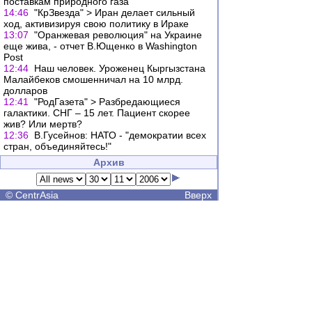
поставкам природного газа
14:46
"КрЗвезда" > Иран делает сильный
ход, активизируя свою политику в Ираке
13:07
"Оранжевая революция" на Украине
еще жива, - отчет В.Ющенко в Washington
Post
12:44
Наш человек. Уроженец Кыргызстана
Малайбеков смошенничал на 10 млрд.
долларов
12:41
"РодГазета" > Разбредающиеся
галактики. СНГ – 15 лет. Пациент скорее
жив? Или мертв?
12:36
В.Гусейнов: НАТО - "демократии всех
стран, объединяйтесь!"
Архив
©
CentrAsia
Вверх