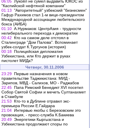
06:05
Лукойл не сумел выдавить ЮКОС из
"Каспийской нефтяной компании"
01:13
"Авторитетный" узбекский "бизнесмен"
Гафур Рахимов стал 1-м вице-президентом
Международной ассоциации любительского
бокса (АИБА)
01:10
А.Нурмаков: ЦентрАзия - трудности
нелиберального перехода к демократии
00:42
Кто на самом деле отстоял в
Сталинграде "Дом Палова". Вспоминает
узбек-солдат К.Тургунов (история)
00:18
Полицейская дипломатия
Узбекистана, или Кто держит в руках
пистолет МИДа?
Четверг, 30.11.2006
23:29
Первые назначения в новом
правительстве Таджикистана: МИД -
Зарипов, МВД - Салихов, МО - Раджабов
22:45
Папа Римский Бенедикт XVI посетил
Собор Святой Софии и мечеть Султанахмет
в Стамбуле
21:53
Кто-то в Дублине отравил экс-
премьера России Е.Гайдара
21:04
Интервью якобы с Березовским это
провокация, - пресс-служба К.Бакиева
20:49
Энергетики Кыргызстана и
Узбекистана продолжают cпоры по