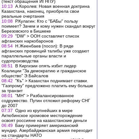
(текст обращения ИГНПУ)
10:13
А.Королев: Новая военная доктрина
Казахстана, наконец, приобрела свои
реальные очертания
10:08
Р.Кулагин: Кто с "БАБы" пользу
поимеет? Зачем и кому нужен скандал вокруг
Березовского в Бишкеке
09:29
"DW" > ООН составляет список
афганских наркобаронов
08:54
Н.Жеенбаев (посол): В ряде
афганских провинций талибы уже создают
параллельные органы власти и
судопроизводства
08:51
В Киргизии опять избит лидер
Коалиции "За демократию и гражданское
общество" Э.Байсалов
08:42
"Къ" > Казахстан поднимает ставки.
"Газпрому" предложено платить ему больше
за транзит
08:01
"МН" > Разбалансированное
содружество. Путин отложил реформу СНГ
до 2007
07:37
Одно из крупнейших в мире
Актюбинское хромовое месторождение
освоят россияне на казахстанские деньги
06:49
Баку примеряет американский
мундир. Азербайджанская армия переходит
на стандарты НАТО