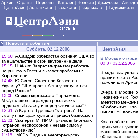
Архив
|
Страны
|
Персоны
|
Каталог
|
Новости
|
Дискуссии
|
Анекдо
|
ЦентрАзия
|
Афганистан
|
Казахстан
|
Кыргызстан
|
Таджикистан
|
Новости и события
|
Суббота, 02.12.2006
ЦентрАзия
|
15:50
А.Саидов: Узбекистан обвинил США во
В Москве откры
вмешательстве в свои внутренние дела
00:37 02.12.2006
15:15
Н.Айып: Запрет мигрантам работать
на рынках в России вызовет проблемы в
В ходе выступлен
Кыргызстане
правительства Ро
14:48
Ю.Сигов: Спасет ли Казахстан
нежели для Арме
Украину? США просят Астану заступиться
перед Россией
Вчера в Москве 
13:08
Cпикер киргизского Парламента
Независимых Гос
М.Суталинов награжден российским
агентство междун
орденом "За заслуги перед Отечеством"?
>Любопытно, что
12:31
А.Куртов: Турецкая "матрица". На
нынешней политиче
смену янычарам султана пришел бизнесмен
12:01
Эксперты МГИМО признали Киргизию
Как сообщил из 
"страной, неспособной к независимому
принимают участи
существованию"
массовой информа
11:18
"МС" > Сидя на энергоресурсах,
обширная прогр