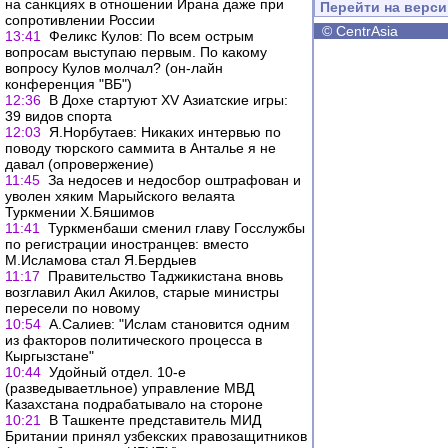
на санкциях в отношении Ирана даже при
Перейти на верс
сопротивлении России
©
CentrAsia
13:41
Феликс Кулов: По всем острым
вопросам выступаю первым. По какому
вопросу Кулов молчал? (он-лайн
конференция "ВБ")
12:36
В Дохе стартуют XV Азиатские игры:
39 видов спорта
12:03
Я.Норбутаев: Никаких интервью по
поводу тюрского саммита в Анталье я не
давал (опровержение)
11:45
За недосев и недосбор оштрафован и
уволен хяким Марыйского велаята
Туркмении Х.Бяшимов
11:41
Туркменбаши сменил главу Госслужбы
по регистрации иностранцев: вместо
М.Исламова стал Я.Бердыев
11:17
Правительство Таджикистана вновь
возглавил Акил Акилов, старые министры
пересели по новому
10:54
А.Салиев: "Ислам становится одним
из факторов политического процесса в
Кыргызстане"
10:44
Удойный отдел. 10-е
(разведываетльное) управление МВД
Казахстана подрабатывало на стороне
10:21
В Ташкенте представитель МИД
Британии принял узбекских правозащитников