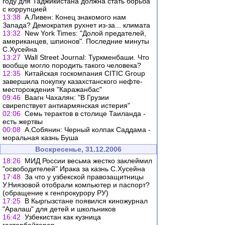
году для Таджикистана должна стать борьба
с коррупцией
13:38
А.Ливен: Конец знакомого нам
Запада? Демократия рухнет из-за... климата
13:32
New York Times: "Долой предателей,
американцев, шпионов". Последние минуты
С.Хусейна
13:27
Wall Street Journal: Туркменбаши. Что
вообще могло породить такого человека?
12:35
Китайская госкомпания CITIC Group
завершила покупку казахстанского нефте-
месторождения "Каражанбас"
09:46
Ваагн Чахалян: "В Грузии
свирепствует антиармянская истерия"
02:06
Семь терактов в столице Таиланда -
есть жертвы
00:08
А.Собянин: Черный колпак Саддама -
моральная казнь Буша
Воскресенье, 31.12.2006
18:26
МИД России весьма жестко заклеймил
"освободителей" Ирака за казнь С.Хусейна
17:48
За что у узбекской правозащитницы
У.Ниязовой отобрали компьютер и паспорт?
(обращение к генпрокурору РУ)
17:25
В Кыргызстане появился киножурнал
"Аралаш" для детей и школьников
16:42
Узбекистан как кузница