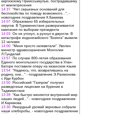
киргизскому Прииссыккулью, пострадавшему
от землетрясения
14:37
"Нет серьезных оснований для
беспокойства по поводу возможного...", -
новогоднее поздравление К.Бакиева
14:07
Образовано 65 избирательных
округов. В Туркменистане разворачивается
кампания по выборам президента
14:03
Он не утонул, а рухнул в джунгли. В
катастрофе индонезийского "Боинга" выжили
12 человек
14:00
"Меня просто оклеветали". Уволен
министр здравоохранения Монголии
Л.Гундалай
13:57
По случаю 800-летия образования
Единого монгольского государства в Улан-
Баторе поставили оперу на казахском языке
13:54
"Надеюсь, что, возвратившись на
родину, они..." - поздравление Э.Рахмонова
с Иди Курбон
13:50
Российский "Газпром" получил
разведочные лицензии на бурение в
Таджикистане
13:39
"Как быстро меняется внутренний мир
наших людей..." - новогоднее поздравление
И.Каримова
13:30
Рекордный урожай зерновых собрали
наши хлеборобы, - новогоднее поздравление