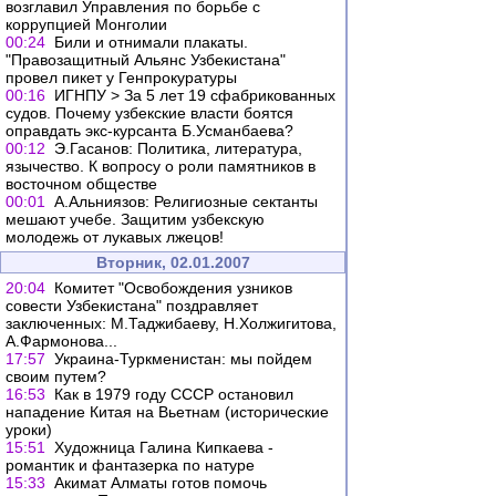
возглавил Управления по борьбе с
коррупцией Монголии
00:24
Били и отнимали плакаты.
"Правозащитный Альянс Узбекистана"
провел пикет у Генпрокуратуры
00:16
ИГНПУ > За 5 лет 19 сфабрикованных
судов. Почему узбекские власти боятся
оправдать экс-курсанта Б.Усманбаева?
00:12
Э.Гасанов: Политика, литература,
язычество. К вопросу о роли памятников в
восточном обществе
00:01
А.Альниязов: Религиозные сектанты
мешают учебе. Защитим узбекскую
молодежь от лукавых лжецов!
Вторник, 02.01.2007
20:04
Комитет "Освобождения узников
совести Узбекистана" поздравляет
заключенных: М.Таджибаеву, Н.Холжигитова,
А.Фармонова...
17:57
Украина-Туркменистан: мы пойдем
своим путем?
16:53
Как в 1979 году СССР остановил
нападение Китая на Вьетнам (исторические
уроки)
15:51
Художница Галина Кипкаева -
романтик и фантазерка по натуре
15:33
Акимат Алматы готов помочь