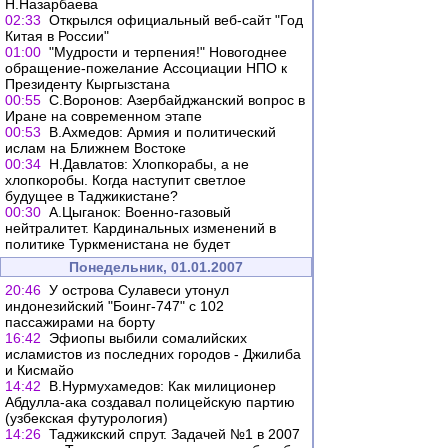
Н.Назарбаева
02:33
Открылся официальный веб-сайт "Год
Китая в России"
01:00
"Мудрости и терпения!" Новогоднее
обращение-пожелание Ассоциации НПО к
Президенту Кыргызстана
00:55
С.Воронов: Азербайджанский вопрос в
Иране на современном этапе
00:53
В.Ахмедов: Армия и политический
ислам на Ближнем Востоке
00:34
Н.Давлатов: Хлопкорабы, а не
хлопкоробы. Когда наступит светлое
будущее в Таджикистане?
00:30
А.Цыганок: Военно-газовый
нейтралитет. Кардинальных изменений в
политике Туркменистана не будет
Понедельник, 01.01.2007
20:46
У острова Сулавеси утонул
индонезийский "Боинг-747" с 102
пассажирами на борту
16:42
Эфиопы выбили сомалийских
исламистов из последних городов - Джилиба
и Кисмайо
14:42
В.Нурмухамедов: Как милиционер
Абдулла-ака создавал полицейскую партию
(узбекская футурология)
14:26
Таджикский спрут. Задачей №1 в 2007