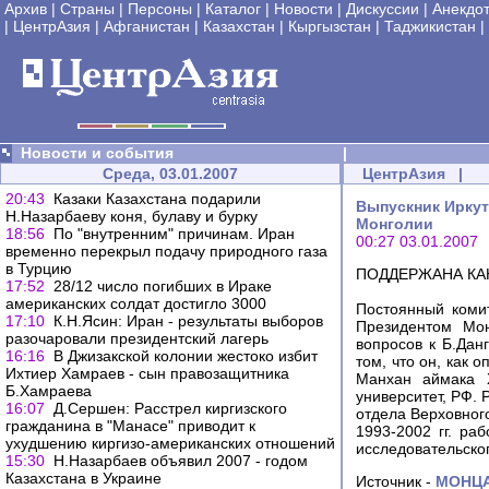
Архив
|
Страны
|
Персоны
|
Каталог
|
Новости
|
Дискуссии
|
Анекдо
|
ЦентрАзия
|
Афганистан
|
Казахстан
|
Кыргызстан
|
Таджикистан
|
Новости и события
|
Среда, 03.01.2007
ЦентрАзия
|
20:43
Казаки Казахстана подарили
Выпускник Иркут
Н.Назарбаеву коня, булаву и бурку
Монголии
18:56
По "внутренним" причинам. Иран
00:27 03.01.2007
временно перекрыл подачу природного газа
в Турцию
ПОДДЕРЖАНА КА
17:52
28/12 число погибших в Ираке
американских солдат достигло 3000
Постоянный коми
17:10
К.Н.Ясин: Иран - результаты выборов
Президентом Мон
разочаровали президентский лагерь
вопросов к Б.Дан
16:16
В Джизакской колонии жестоко избит
том, что он, как 
Ихтиер Хамраев - сын правозащитника
Манхан аймака Х
Б.Хамраева
университет, РФ.
16:07
Д.Сершен: Расстрел киргизского
отдела Верховного
гражданина в "Манасе" приводит к
1993-2002 гг. ра
ухудшению киргизо-американских отношений
исследовательско
15:30
Н.Назарбаев объявил 2007 - годом
Казахстана в Украине
Источник -
МОНЦ