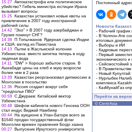
15:27
Автокатастрофа или политическое
Постоянный адрес
убийство? Гибель министра юстиции Ирана
вызывает вопросы
15:25
Казахстан установил новые квоты на
привлечение в 2007 году иностранной
рабочей силы
Новости Казахст
14:42
"Эхо" > В 2007 году азербайджан и
-
Рабочий график 
Грузия покинут СНГ?
-
В Чолпон-Ате со
14:38
П.Топычканов: Ядерная сделка Индии
итоговых докумен
и США: взгляд из Пакистана
-
Выборы и ИИ
14:13
Пытки в Жаслыкской колонии
-
Кадровые перес
Узбекистана: вместо кипятка теперь в ходу
-
Первый заместит
ледяная вода
экономического и
14:11
"DW" > Хорошо забытое старое. В
-
Сейсмостойкий з
Ашхабаде цены на хлеб и муку возросли
-
В Правительстве
более чем в 2 раза
-
Новый Купултай:
13:39
Казахстан реорганизовал дипмиссию в
-
Нурлыбек Налиб
Монголии в посольство
комплекса Kazakhs
12:36
Россия создает вокруг себя
-
КазМунайГаз опр
"предполье ПВО"
00:59
С.Джураев: Китайский вектор
Перейти на верс
Узбекистана
©
CentrAsia
00:48
Шефом кабинета нового Генсека ООН
стал индус Виджай Намбияр
00:44
На аукционе в Улан-Баторе всего за
$1540 продан государственный флаг
Монголии времен правления Богдо хаана
00:27
Выпускник Иркутского университета