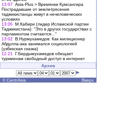
13:07
Asia-Plus > Времянки Кумсангира.
Пострадавшие от землетрясения
таджикистанцы живут в нечеловеческих
условиях
13:05
М.Кабири (лидер Исламской партии
Таджикистана): "Это в других государствах с
парламентом считаются..."
13:02
В.Нурмухамедов: Как милиционер
Абдулла-ака занимался социологией
(узбекская сказка)
12:21
Г.Бердымухамедов обещает
туркменам свободный доступ в интернет
Архив
©
CentrAsia
Вверх