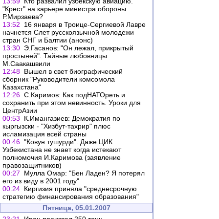
13:59
Кто развалил узбекскую авиацию.
"Крест" на карьере министра обороны
Р.Мирзаева?
13:52
16 января в Троице-Сергиевой Лавре
начнется Слет русскоязычной молодежи
стран СНГ и Балтии (анонс)
13:30
Э.Гасанов: "Он лежал, прикрытый
простыней". Тайные любовницы
М.Саакашвили
12:48
Вышел в свет биографический
сборник "Руководители комсомола
Казахстана"
12:26
С.Каримов: Как подНАТОреть и
сохранить при этом невинность. Уроки для
ЦентрАзии
00:53
К.Имангазиев: Демократия по
кыргызски - "Хизбут-тахрир" плюс
исламизация всей страны
00:46
"Ковун тушурди". Даже ЦИК
Узбекистана не знает когда истекают
полномочия И.Каримова (заявление
правозащитников)
00:27
Мулла Омар: "Бен Ладен? Я потерял
его из виду в 2001 году"
00:24
Киргизия приняла "среднесрочную
стратегию финансирования образования"
Пятница, 05.01.2007