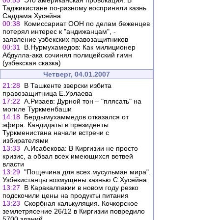
00:53
Это американская провокация. В
Таджикистане по-разному восприняли казнь
Саддама Хусейна
00:38
Комиссариат ООН по делам беженцев
потерял интерес к "андижанцам", -
заявление узбекских правозащитников
00:31
В.Нурмухамедов: Как милиционер
Абдулла-ака сочинял полицейский гимн
(узбекская сказка)
Четверг, 04.01.2007
21:28
В Ташкенте зверски избита
правозащитница Е.Урлаева
17:22
А.Ризаев: Дурной тон – "плясать" на
могиле Туркменбаши
14:18
Бердымухаммедов отказался от
эфира. Кандидаты в президенты
Туркменистана начали встречи с
избирателями
13:33
А.Исабекова: В Киргизии не просто
кризис, а обвал всех имеющихся ветвей
власти
13:29
"Пощечина для всех мусульман мира".
Узбекистанцы возмущены казнью С.Хусейна
13:27
В Каракалпакии в новом году резко
подскочили цены на продукты питания
13:23
Скорбная калькуляция. Кочкорское
землетрясение 26/12 в Киргизии повредило
5700 зданий