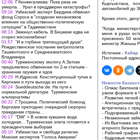
12:06
Г.Кенжегалиева: Пока река не
Кыргызстана, по
умерла… Урал в преддверии катастрофы?
автомобилей до 3
09:16
Узбекский эксперт Бердиев обвинил
фонд Сороса в "создании механизмов
Кроме этого, деп
влияния на общественно-политическую
ситуацию" в Таджикистане
"Когда министерс
08:13
Замкнул кабель. В Бишкеке едва не
меня в руках ест
сгорел мясокомбинат
присвоено 50 мл
01:57
"И в глубине трепещущей души".
министр Жаныш Ру
Рождественское послание митрополита
Ташкентского и Среднеазиатского
Источник -
Кабар
Владимира
Постоянный адрес
00:40
Туркменскому экологу А.Затоке
предъявлено обвинение по 2-м статьям -
хранение оружия и ядов
00:29
Н.Идрисов: Конституционный тупик в
Киргизии и пути выхода из него
Новости Казахст
00:24
Sueddeutsche.de: На пути к
-
Олжас Бектенов 
нормальной диктатуре. Туркменские
узком формате в 
альтернативы
-
Развитие легкой
00:22
Г.Трошина: Политический бомонд
-
Агитационная гр
Киргизии преподнес очередной сюрприз
встретилась с пр
гражданам страны...
-
Подозреваемый в
00:17
"DW" > В новом кувшине вода
-
Незаконные займ
холодная... Туркменcкая элита готовится к
-
Из Вьетнама экс
президентским выборам
игорного бизнеса
00:10
Узбекистан и свобода религии.
-
Рабочий график 
Мнения экспертов "Голоса Америки"
-
Кадровые перес