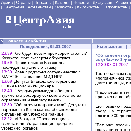
Архив
|
Страны
|
Персоны
|
Каталог
|
Новости
|
Дискуссии
|
Анекдо
|
ЦентрАзия
|
Афганистан
|
Казахстан
|
Кыргызстан
|
Таджикистан
|
Новости и события
|
Понедельник, 08.01.2007
Кыргызстан
|
23:39
Кто будет новым премьером страны?
"Обнаглели погр
Казахстанские эксперты обсуждают
на узбекской гр
19:59
Правительство Казахстана
12:30 08.01.2007
неожиданно ушло в отставку
13:59
Иран продолжит сотрудничество с
Так, по словам п
МАГАТЭ, - заявление МИД ИРИ
>пограничники Уз
13:08
Депутат Бишкекского горкенеша
даже гостинцы, с
С.Шин избил милиционера
12:40
Г.Бердымухаммедов обещает
"Надо решить эту
туркменам реформу сельского хозяйства,
правительство обр
образования и выплату пенсий
12:30
"Обнаглели пограничники". Депутаты
Его позицию подд
парламента Кыргызстана обеспокоены
въезд на террит
ситуацией на узбекской границе
платить 300 долл
12:22
М.Захидов: "Проверяющие"-
вымогатели. Устрашающие проделки
"Вот уже восемь
узбекских "органов"
гражданина это о