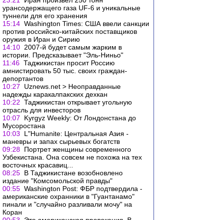
23:21
Иран произвел 250 тонн
урансодержащего газа UF-6 и уникальные
туннели для его хранения
15:14
Washington Times: США ввели санкции
против российско-китайских поставщиков
оружия в Иран и Сирию
14:10
2007-й будет самым жарким в
истории. Предсказывает "Эль-Ниньо"
11:46
Таджикистан просит Роccию
амнистировать 50 тыс. своих граждан-
депортантов
10:27
Uznews.net > Неоправданные
надежды каракалпакских дехкан
10:22
Таджикистан открывает угольную
отрасль для инвесторов
10:07
Kyrgyz Weekly: От Лондонстана до
Мусоростана
10:03
L"Humanite: Центральная Азия -
маневры и запах сырьевых богатств
09:28
Портрет женщины современного
Узбекистана. Она совсем не похожа на тех
восточных красавиц...
08:25
В Таджикистане возобновлено
издание "Комсомольской правды"
00:55
Washington Post: ФБР подтвердила -
американские охранники в "Гуантанамо"
пинали и "случайно разливали мочу" на
Коран