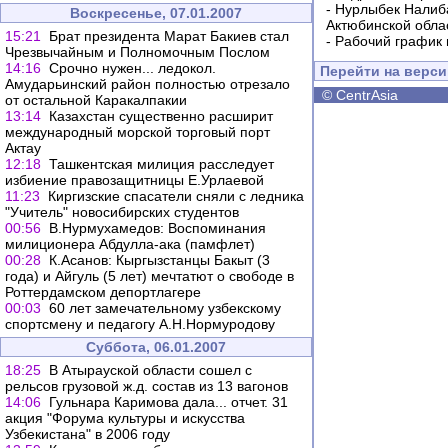
-
Нурлыбек Налиб
Воскресенье, 07.01.2007
Актюбинской обла
15:21
Брат президента Марат Бакиев стал
-
Рабочий график 
Чрезвычайным и Полномочным Послом
14:16
Срочно нужен... ледокол.
Перейти на верс
Амударьинский район полностью отрезало
©
CentrAsia
от остальной Каракалпакии
13:14
Казахстан существенно расширит
международный морской торговый порт
Актау
12:18
Ташкентская милиция расследует
избиение правозащитницы Е.Урлаевой
11:23
Киргизские спасатели сняли с ледника
"Учитель" новосибирских студентов
00:56
В.Нурмухамедов: Воспоминания
милиционера Абдулла-ака (памфлет)
00:28
К.Асанов: Кыргызстанцы Бакыт (3
года) и Айгуль (5 лет) мечтатют о свободе в
Роттердамском депортлагере
00:03
60 лет замечательному узбекскому
спортсмену и педагогу А.Н.Нормуродову
Суббота, 06.01.2007
18:25
В Атырауской области сошел с
рельсов грузовой ж.д. состав из 13 вагонов
14:06
Гульнара Каримова дала... отчет. 31
акция "Форума культуры и искусства
Узбекистана" в 2006 году