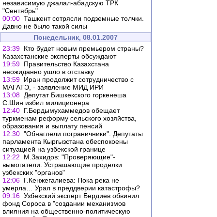
независимую джалал-абадскую ТРК
"Сентябрь"
00:00
Ташкент сотрясли подземные толчки.
Давно не было такой силы
Понедельник, 08.01.2007
23:39
Кто будет новым премьером страны?
Казахстанские эксперты обсуждают
19:59
Правительство Казахстана
неожиданно ушло в отставку
13:59
Иран продолжит сотрудничество с
МАГАТЭ, - заявление МИД ИРИ
13:08
Депутат Бишкекского горкенеша
С.Шин избил милиционера
12:40
Г.Бердымухаммедов обещает
туркменам реформу сельского хозяйства,
образования и выплату пенсий
12:30
"Обнаглели пограничники". Депутаты
парламента Кыргызстана обеспокоены
ситуацией на узбекской границе
12:22
М.Захидов: "Проверяющие"-
вымогатели. Устрашающие проделки
узбекских "органов"
12:06
Г.Кенжегалиева: Пока река не
умерла… Урал в преддверии катастрофы?
09:16
Узбекский эксперт Бердиев обвинил
фонд Сороса в "создании механизмов
влияния на общественно-политическую