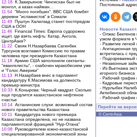
12:18
К.Закирьянов: Чингисхан был не
Постоянный адрес
монгол, а казах-найман...
11:54
"Много погибших". ВВС США бомбят
деревни "исламистов" в Сомали
11:49
Пуштун Халилзад станет постпредом
США в ООН
Новости Казахст
11:46
Financial Times: Европа судорожно
-
Олжас Бектенов 
ищет, где взять нефть: Катар, Ангола,
узком формате в 
ЦентрАзия?
-
Развитие легкой
11:22
Cвояк Н.Назарбаева Сагинбек
-
Агитационная гр
Турсунов возглавил Комиссию по правам
встретилась с пр
человека при президенте Казахстана
-
Подозреваемый в
11:18
Армию США заполонили сектанты-
-
Незаконные займ
"евангелисты", - озабочен мракобесием уже
-
Из Вьетнама экс
и "Голос Америки"
игорного бизнеса
11:13
Н.Назарбаев внес в парламент
-
Рабочий график 
кандидатуру К.Масимова на должность
-
Кадровые перес
премьер-министра
-
Нурлыбек Налиб
10:33
К.Конырова: Черный квадрат. Сколько
Актюбинской обла
еще продлится казахстанское нефтяное
-
Рабочий график 
счастье
10:14
Астанинские слухи: возможный состав
Перейти на верс
нового правительства Казахстана
©
CentrAsia
10:11
Кандидатура нового премьера
Казахстана определена, но не названа
парламентской фракцией "Нур-Отана"
10:08
Руководителем южно-казахстанской
специализированной экономической зоны