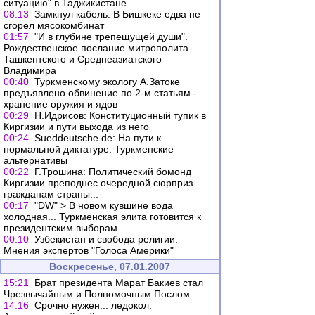
ситуацию" в Таджикистане
08:13
Замкнул кабель. В Бишкеке едва не
сгорел мясокомбинат
01:57
"И в глубине трепещущей души".
Рождественское послание митрополита
Ташкентского и Среднеазиатского
Владимира
00:40
Туркменскому экологу А.Затоке
предъявлено обвинение по 2-м статьям -
хранение оружия и ядов
00:29
Н.Идрисов: Конституционный тупик в
Киргизии и пути выхода из него
00:24
Sueddeutsche.de: На пути к
нормальной диктатуре. Туркменские
альтернативы
00:22
Г.Трошина: Политический бомонд
Киргизии преподнес очередной сюрприз
гражданам страны...
00:17
"DW" > В новом кувшине вода
холодная... Туркменcкая элита готовится к
президентским выборам
00:10
Узбекистан и свобода религии.
Мнения экспертов "Голоса Америки"
Воскресенье, 07.01.2007
15:21
Брат президента Марат Бакиев стал
Чрезвычайным и Полномочным Послом
14:16
Срочно нужен... ледокол.