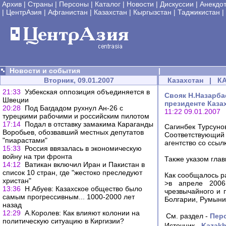
Архив
|
Страны
|
Персоны
|
Каталог
|
Новости
|
Дискуссии
|
Анекдо
|
ЦентрАзия
|
Афганистан
|
Казахстан
|
Кыргызстан
|
Таджикистан
|
Новости и события
|
Вторник, 09.01.2007
Казахстан
|
К
21:33
Узбекская оппозиция объединяется в
Cвояк Н.Назарба
Швеции
президенте Каза
20:28
Под Багдадом рухнул Ан-26 с
11:22 09.01.2007
турецкими рабочими и российским пилотом
17:14
Подал в отставку замакима Караганды
Сагинбек Турсуно
Воробьев, обозвавший местных депутатов
Соответствующий
"пиарастами"
агентство со ссы
15:33
Россия ввязалась в экономическую
войну на три фронта
Также указом гла
14:12
Ватикан включил Иран и Пакиcтан в
список 10 стран, где "жестоко преследуют
Как сообщалось р
христан"
>в апреле 2006
13:36
Н.Абуев: Казахское общество было
чрезвычайного и 
самым прогрессивным... 1000-2000 лет
Болгарии, Румыни
назад
12:29
А.Королев: Как влияют колонии на
См. раздел -
Пер
политическую ситуацию в Киргизии?
Источник -
Kazakh