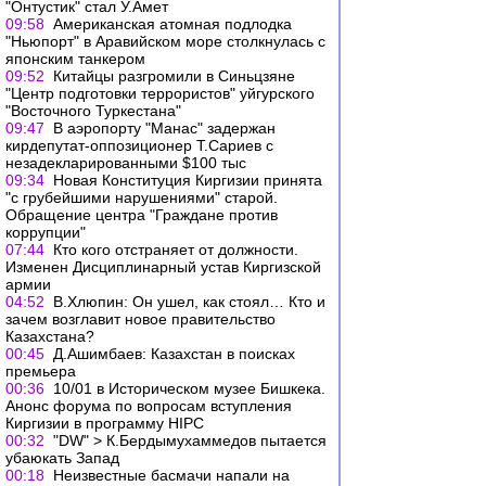
"Онтустик" стал У.Амет
09:58
Американская атомная подлодка
"Ньюпорт" в Аравийском море столкнулась с
японским танкером
09:52
Китайцы разгромили в Синьцзяне
"Центр подготовки террористов" уйгурского
"Восточного Туркестана"
09:47
В аэропорту "Манас" задержан
кирдепутат-оппозиционер Т.Сариев с
незадекларированными $100 тыс
09:34
Новая Конституция Киргизии принята
"с грубейшими нарушениями" старой.
Обращение центра "Граждане против
коррупции"
07:44
Кто кого отстраняет от должности.
Изменен Дисциплинарный устав Киргизской
армии
04:52
В.Хлюпин: Он ушел, как стоял… Кто и
зачем возглавит новое правительство
Казахстана?
00:45
Д.Ашимбаев: Казахстан в поисках
премьера
00:36
10/01 в Историческом музее Бишкека.
Анонс форума по вопросам вступления
Киргизии в программу HIPC
00:32
"DW" > К.Бердымухаммедов пытается
убаюкать Запад
00:18
Неизвестные басмачи напали на