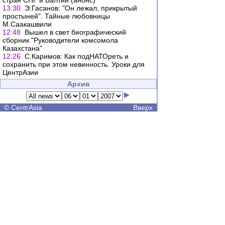
стран СНГ и Балтии (анонс)
13:30
Э.Гасанов: "Он лежал, прикрытый
простыней". Тайные любовницы
М.Саакашвили
12:48
Вышел в свет биографический
сборник "Руководители комсомола
Казахстана"
12:26
С.Каримов: Как подНАТОреть и
сохранить при этом невинность. Уроки для
ЦентрАзии
Архив
©
CentrAsia
Вверх