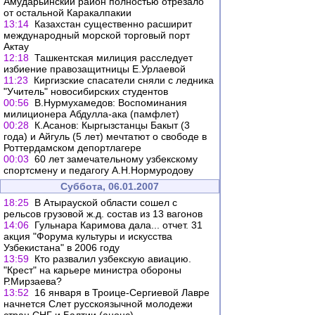
Амударьинский район полностью отрезало
от остальной Каракалпакии
13:14
Казахстан существенно расширит
международный морской торговый порт
Актау
12:18
Ташкентская милиция расследует
избиение правозащитницы Е.Урлаевой
11:23
Киргизские спасатели сняли с ледника
"Учитель" новосибирских студентов
00:56
В.Нурмухамедов: Воспоминания
милиционера Абдулла-ака (памфлет)
00:28
К.Асанов: Кыргызстанцы Бакыт (3
года) и Айгуль (5 лет) мечтатют о свободе в
Роттердамском депортлагере
00:03
60 лет замечательному узбекскому
спортсмену и педагогу А.Н.Нормуродову
Суббота, 06.01.2007
18:25
В Атырауской области сошел с
рельсов грузовой ж.д. состав из 13 вагонов
14:06
Гульнара Каримова дала... отчет. 31
акция "Форума культуры и искусства
Узбекистана" в 2006 году
13:59
Кто развалил узбекскую авиацию.
"Крест" на карьере министра обороны
Р.Мирзаева?
13:52
16 января в Троице-Сергиевой Лавре
начнется Слет русскоязычной молодежи