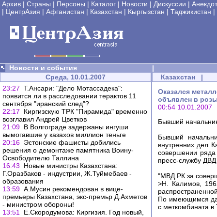
Архив
|
Страны
|
Персоны
|
Каталог
|
Новости
|
Дискуссии
|
Анекдо
|
ЦентрАзия
|
Афганистан
|
Казахстан
|
Кыргызстан
|
Таджикистан
|
Новости и события
|
Среда, 10.01.2007
Казахстан
|
23:27
Т.Ансари: "Дело Мотассадека":
Оказался метал
появится ли в расследовании терактов 11
объявлен в роз
сентября "иранский след"?
00:54 10.01.2007
22:17
Киргизскую ТРК "Пирамида" временно
возглавил Андрей Цветков
Бывший начальник
21:09
В Волгограде задержаны ингуши
вымогавшие у казахов миллион теньге
Бывший начальни
20:16
Эстонские фашисты добились
внутренних дел К
решения о демонтаже памятника Воину-
совершении ряда
Освободителю Таллина
пресс-службу ДВД
16:43
Новые министры Казахстана:
Г.Оразбаков - индустрии, Ж.Туймебаев -
"МВД РК за совер
образования
>Н. Калимов, 196
13:59
А.Мусин рекомендован в вице-
распространенной
премьеры Казахстана, экс-премьр Д.Ахметов
По имеющимся дан
- министром обороны!
с меткомбината в 
13:51
Е.Скородумова: Киргизия. Год новый,