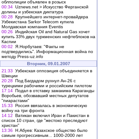
облполиции объявлен в розыск
00:34
Uznews.net > Искусство Ферганской
долины и узбекская диктатура
00:28
Крупнейшего интернет-провайдера
Узбекистана Sarkor Telecom купила
Молдавская компания Eventis
00:26
Индийская Oil and Natural Gas хочет
купить 33% двух туркменских нефтеблоков на
Каспии
00:02
Я.Норбутаев: "Факты не
подтвердились". Информационная война по
методу Press-uz.info
Вторник, 09.01.2007
21:33
Узбекская оппозиция объединяется в
Швеции
20:28
Под Багдадом рухнул Ан-26 с
турецкими рабочими и российским пилотом
17:14
Подал в отставку замакима Караганды
Воробьев, обозвавший местных депутатов
"пиарастами"
15:33
Россия ввязалась в экономическую
войну на три фронта
14:12
Ватикан включил Иран и Пакиcтан в
список 10 стран, где "жестоко преследуют
христан"
13:36
Н.Абуев: Казахское общество было
самым прогрессивным... 1000-2000 лет