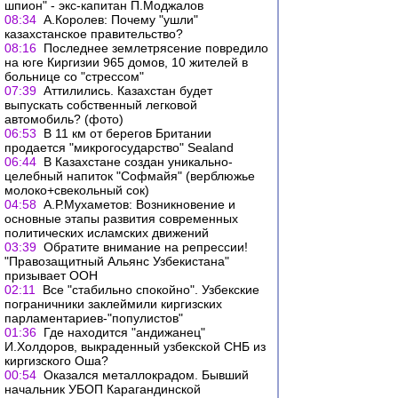
шпион" - экс-капитан П.Моджалов
08:34
А.Королев: Почему "ушли"
казахстанское правительство?
08:16
Поcледнее землетрясение повредило
на юге Киргизии 965 домов, 10 жителей в
больнице со "стрессом"
07:39
Аттилились. Казахстан будет
выпускать собственный легковой
автомобиль? (фото)
06:53
В 11 км от берегов Британии
продается "микрогосударство" Sealand
06:44
В Казахстане создан уникально-
целебный напиток "Софмайя" (верблюжье
молоко+свекольный сок)
04:58
А.Р.Мухаметов: Возникновение и
основные этапы развития современных
политических исламских движений
03:39
Обратите внимание на репрессии!
"Правозащитный Альянс Узбекистана"
призывает ООН
02:11
Все "стабильно спокойно". Узбекские
пограничники заклеймили киргизских
парламентариев-"популистов"
01:36
Где находится "андижанец"
И.Холдоров, выкраденный узбекской СНБ из
киргизского Оша?
00:54
Оказался металлокрадом. Бывший
начальник УБОП Карагандинской