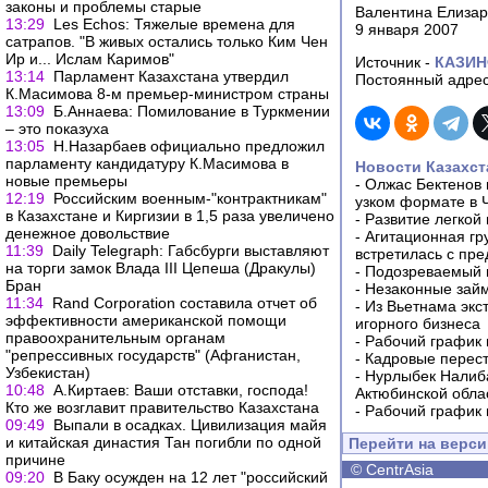
законы и проблемы старые
Валентина Елиза
13:29
Les Echos: Тяжелые времена для
9 января 2007
сатрапов. "В живых остались только Ким Чен
Ир и... Ислам Каримов"
Источник -
КАЗИ
13:14
Парламент Казахстана утвердил
Постоянный адрес
К.Масимова 8-м премьер-министром страны
13:09
Б.Аннаева: Помилование в Туркмении
– это показуха
13:05
Н.Назарбаев официально предложил
парламенту кандидатуру К.Масимова в
Новости Казахст
новые премьеры
-
Олжас Бектенов 
12:19
Российским военным-"контрактникам"
узком формате в 
в Казахстане и Киргизии в 1,5 раза увеличено
-
Развитие легкой
денежное довольствие
-
Агитационная гр
11:39
Daily Telegraph: Габсбурги выставляют
встретилась с пр
на торги замок Влада III Цепеша (Дракулы)
-
Подозреваемый в
Бран
-
Незаконные займ
11:34
Rand Corporation cоставила отчет об
-
Из Вьетнама экс
эффективности американской помощи
игорного бизнеса
правоохранительным органам
-
Рабочий график 
"репрессивных государств" (Афганистан,
-
Кадровые перес
Узбекистан)
-
Нурлыбек Налиб
10:48
А.Киртаев: Ваши отставки, господа!
Актюбинской обла
Кто же возглавит правительство Казахстана
-
Рабочий график 
09:49
Выпали в осадках. Цивилизация майя
и китайская династия Тан погибли по одной
Перейти на верс
причине
©
CentrAsia
09:20
В Баку осужден на 12 лет "российский