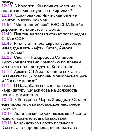
назад
12:29
А.Королев: Как влияют колонии на
политическую ситуацию в Киргизии?
12:18
К.Закирьянов: Чингисхан был не
монгол, а казах-найман...
11:54
"Много погибших". ВВС США бомбят
деревни "исламистов" в Сомали
11:49
Пуштун Халилзад станет постпредом
США в ООН
11:46
Financial Times: Европа судорожно
ищет, где взять нефть: Катар, Ангола,
ЦентрАзия?
11:22
Cвояк Н.Назарбаева Сагинбек
Турсунов возглавил Комиссию по правам
человека при президенте Казахстана
11:18
Армию США заполонили сектанты-
"евангелисты", - озабочен мракобесием уже
и "Голос Америки"
11:13
Н.Назарбаев внес в парламент
кандидатуру К.Масимова на должность
премьер-министра
10:33
К.Конырова: Черный квадрат. Сколько
еще продлится казахстанское нефтяное
счастье
10:14
Астанинские слухи: возможный состав
нового правительства Казахстана
10:11
Кандидатура нового премьера
Казахстана определена, но не названа