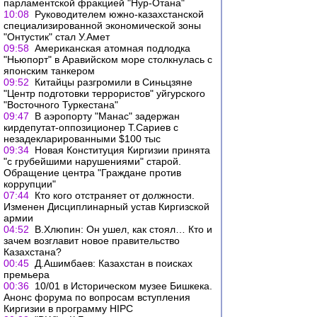
парламентской фракцией "Нур-Отана"
10:08
Руководителем южно-казахстанской
специализированной экономической зоны
"Онтустик" стал У.Амет
09:58
Американская атомная подлодка
"Ньюпорт" в Аравийском море столкнулась с
японским танкером
09:52
Китайцы разгромили в Синьцзяне
"Центр подготовки террористов" уйгурского
"Восточного Туркестана"
09:47
В аэропорту "Манас" задержан
кирдепутат-оппозиционер Т.Сариев с
незадекларированными $100 тыс
09:34
Новая Конституция Киргизии принята
"с грубейшими нарушениями" старой.
Обращение центра "Граждане против
коррупции"
07:44
Кто кого отстраняет от должности.
Изменен Дисциплинарный устав Киргизской
армии
04:52
В.Хлюпин: Он ушел, как стоял… Кто и
зачем возглавит новое правительство
Казахстана?
00:45
Д.Ашимбаев: Казахстан в поисках
премьера
00:36
10/01 в Историческом музее Бишкека.
Анонс форума по вопросам вступления
Киргизии в программу HIPC