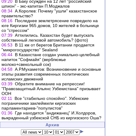
09:20
В Баку осужден на 12 лет "российский
шпион" - экс-капитан П.Моджалов
08:34
А.Королев: Почему "ушли" казахстанское
правительство?
08:16
Поcледнее землетрясение повредило на
юге Киргизии 965 домов, 10 жителей в больнице
со "стрессом"
07:39
Аттилились. Казахстан будет выпускать
собственный легковой автомобиль? (фото)
06:53
В 11 км от берегов Британии продается
"микрогосударство" Sealand
06:44
В Казахстане создан уникально-целебный
напиток "Софмайя" (верблюжье
молоко+свекольный сок)
04:58
А.Р.Мухаметов: Возникновение и основные
этапы развития современных политических
исламских движений
03:39
Обратите внимание на репрессии!
"Правозащитный Альянс Узбекистана" призывает
ООН
02:11
Все "стабильно спокойно". Узбекские
пограничники заклеймили киргизских
парламентариев-"популистов"
01:36
Где находится "андижанец" И.Холдоров,
выкраденный узбекской СНБ из киргизского Оша?
Архив