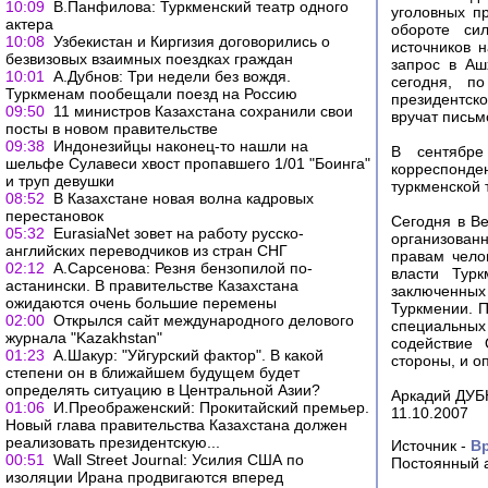
10:09
В.Панфилова: Туркменский театр одного
уголовных п
актера
обороте си
10:08
Узбекистан и Киргизия договорились о
источников 
безвизовых взаимных поездках граждан
запрос в Аш
10:01
А.Дубнов: Три недели без вождя.
сегодня, п
Туркменам пообещали поезд на Россию
президентск
09:50
11 министров Казахстана сохранили свои
вручат письм
посты в новом правительстве
09:38
Индонезийцы наконец-то нашли на
В сентябре
шельфе Сулавеси хвост пропавшего 1/01 "Боинга"
корреспонден
и труп девушки
туркменской 
08:52
В Казахстане новая волна кадровых
перестановок
Сегодня в В
05:32
EurasiaNet зовет на работу русско-
организован
английских переводчиков из стран СНГ
правам чело
02:12
А.Сарсенова: Резня бензопилой по-
власти Тур
астанински. В правительстве Казахстана
заключенных 
ожидаются очень большие перемены
Туркмении. 
02:00
Открылся сайт международного делового
специальных
журнала "Kazakhstan"
содействие
01:23
А.Шакур: "Уйгурский фактор". В какой
стороны, и о
степени он в ближайшем будущем будет
определять ситуацию в Центральной Азии?
Аркадий ДУ
01:06
И.Преображенский: Прокитайский премьер.
11.10.2007
Новый глава правительства Казахстана должен
реализовать президентскую...
Источник -
В
00:51
Wall Street Journal: Усилия США по
Постоянный а
изоляции Ирана продвигаются вперед