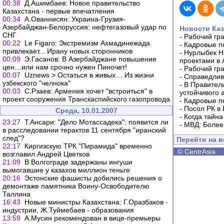
00:38
Д.Ашимбаев: Новое правительство
Казахстана - первые впечатления
00:34
А.Ованнисян: Украина-Грузия-
Азербайджан-Белоруссия: нефтегазовый удар по
Новости Каз
СНГ
-
Рабочий гра
00:22
Le Figaro: Экстремизм Ахмадинежада
-
Кадровые п
привлекает... Ирану новых сторонников
-
Нурлыбек Н
00:09
Э.Гасанов: В Азербайджане повышение
проектами в 
цен…или нам cрочно нужен Пиночет!
-
Рабочий гра
00:07
Uznews > Остаться в живых… Из жизни
-
Справедливы
узбекского "челнока"
-
В Правител
00:03
С.Рзаев: Армения хочет "встроиться" в
устойчивого 
проект сооружения Транскаспийского газопровода
-
Кадровые п
-
Посол РК в 
Среда, 10.01.2007
-
Когда тайн
23:27
Т.Ансари: "Дело Мотассадека": появится ли
-
МВД: Более 
в расследовании терактов 11 сентября "иранский
след"?
Перейти на 
22:17
Киргизскую ТРК "Пирамида" временно
©
CentrAsia
возглавил Андрей Цветков
21:09
В Волгограде задержаны ингуши
вымогавшие у казахов миллион теньге
20:16
Эстонские фашисты добились решения о
демонтаже памятника Воину-Освободителю
Таллина
16:43
Новые министры Казахстана: Г.Оразбаков -
индустрии, Ж.Туймебаев - образования
13:59
А.Мусин рекомендован в вице-премьеры