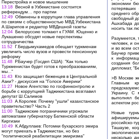
Перестройка и новое мышление
экономии бю
13:18
Весной в Узбекистане состоится
потерявших 
референдум… про партии
среднего обр
12:49
Обвинены в коррупции глава управления
свободный до
по связям с общественностью МВД Узбекистана
Ашхабада до
А.Шарипов и редактор МВДешной газеты
носить так л
12:04
Белоруссию толкают к ГУАМ. Ющенко и
Лукашенко обсудят новые перспективы
Разумеется, 
сотрудничества
человек, и о
11:52
Г.Бердымухамедов обещает туркменам
и во всем о
увеличить число вузов и провести пенсионную
Баучер прив
реформу
к информаци
11:48
Р.Баучер (Госдеп США): "Как только
создания бол
Туркменистан будет готов к преобразованиям,
дипломат, "Б
мы..."
11:43
Кто защищает беженцев в Центральной
>В Москве же
Азии? - дискуссия на "Голосе Америки"
Главным кр
11:27
Новое Агентство по госфинконтролю и
предсказуем
борьбе с коррупцией Таджикистана возглавил
Украину. С 
депутат Ш.Салимов
выполнял бе
11:03
А.Королев: Почему "ушли" казахстанское
аспектом рос
правительство? Часть 2
11:00
Таджикские пограничники угрожали
Новые турк
автоматами губернатору Баткенской области
афишируемые
Киргизии
российско-т
10:49
К.Абдуллаев: Потомки бухарского эмира
Ташаузе, ко
могут приехать в Таджикистан, но без
экологическо
"политической реабилитации эмиризма"
несколько д