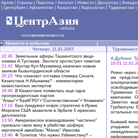
Архив
|
Страны
|
Персоны
|
Каталог
|
Новости
|
Дискуссии
|
Анекдо
|
ЦентрАзия
|
Афганистан
|
Казахстан
|
Кыргызстан
|
Таджикистан
|
Новости и события
|
Четверг, 11.01.2007
Туркменист
22:45
Земельные аферы Ташкентского вице-
А.Дубнов: Т
хокима А.Тухтаева. Экологи протестуют пикетом
10:01 11.01.
21:42
Мухтар Кул-Мухаммед назначен новым
акимом Кызылординской области
Ровно через 
20:23
Что означает отставка спикера Сената
им предсто
Казахстана Н.Абыкаева? - комментарии
альтернати
казахстанских экспертов
освободивше
18:46
В Казахстане появилась еще одна
Туркмении С
пропрезидентская партия:
кампанию. О
"Алаш"+"КазАГРО"+"Соотечественник"+"Атамекен"
Заметно выд
17:16
Буш придумал новую стратегию в Ираке.
Гурбангулы 
Морпехи США захватили в Эрбиле 5 иранских
остальных со
дипломатов
13:50
Американское командование "частично"
Бывший минис
признало свою вину в убийстве шофера
угадывая с
киргизской авиабазы "Манас" Иванова
немедленном
13:46
Ф.Толипов: Что нужно Узбекистану? –
реформирова