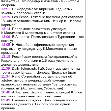
Казахстана, экс-премьр Д.Ахметов - министром
обороны!
13:51
Е.Скородумова: Киргизия. Год новый,
законы и проблемы старые
13:29
Les Echos: Тяжелые времена для сатрапов.
"В живых остались только Ким Чен Ир и... Ислам
Каримов"
13:14
Парламент Казахстана утвердил
К.Масимова 8-м премьер-министром страны
13:09
Б.Аннаева: Помилование в Туркмении – это
показуха
13:05
Н.Назарбаев официально предложил
парламенту кандидатуру К.Масимова в новые
премьеры
12:19
Российским военным-"контрактникам" в
Казахстане и Киргизии в 1,5 раза увеличено
денежное довольствие
11:39
Daily Telegraph: Габсбурги выставляют на
торги замок Влада III Цепеша (Дракулы) Бран
11:34
Rand Corporation cоставила отчет об
эффективности американской помощи
правоохранительным органам "репрессивных
государств" (Афганистан, Узбекистан)
10:48
А.Киртаев: Ваши отставки, господа! Кто же
возглавит правительство Казахстана
09:49
Выпали в осадках. Цивилизация майя и
китайская династия Тан погибли по одной
причине