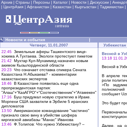
Архив
|
Страны
|
Персоны
|
Каталог
|
Новости
|
Дискуссии
|
Анекдо
|
ЦентрАзия
|
Афганистан
|
Казахстан
|
Кыргызстан
|
Таджикистан
|
Новости и события
|
Четверг, 11.01.2007
Узбекистан
22:45
Земельные аферы Ташкентского вице-
Весной в Уз
хокима А.Тухтаева. Экологи протестуют пикетом
13:18 11.01.
21:42
Мухтар Кул-Мухаммед назначен новым
акимом Кызылординской области
Весной в Уз
20:23
Что означает отставка спикера Сената
Казахстана Н.Абыкаева? - комментарии
В апреле те
казахстанских экспертов
роли политич
18:46
В Казахстане появилась еще одна
>По задумк
пропрезидентская партия:
полномочий 
"Алаш"+"КазАГРО"+"Соотечественник"+"Атамекен"
сообщает Uzn
17:16
Буш придумал новую стратегию в Ираке.
Морпехи США захватили в Эрбиле 5 иранских
Это будет пр
дипломатов
13:50
Американское командование "частично"
Первоначал
признало свою вину в убийстве шофера
конституцион
киргизской авиабазы "Манас" Иванова
13:46
Ф.Толипов: Что нужно Узбекистану? –
Далее, на о