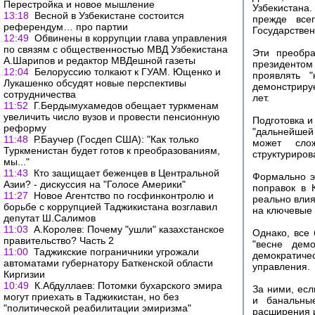
Перестройка и новое мышление
Узбекистана
13:18
Весной в Узбекистане состоится
прежде все
референдум… про партии
Государствен
12:49
Обвинены в коррупции глава управления
по связям с общественностью МВД Узбекистана
Эти преобра
А.Шарипов и редактор МВДешной газеты
президентом
12:04
Белоруссию толкают к ГУАМ. Ющенко и
проявлять "
Лукашенко обсудят новые перспективы
демонстриру
сотрудничества
лет.
11:52
Г.Бердымухамедов обещает туркменам
увеличить число вузов и провести пенсионную
Подготовка 
реформу
"дальнейшей
11:48
Р.Баучер (Госдеп США): "Как только
может слож
Туркменистан будет готов к преобразованиям,
структуриров
мы..."
11:43
Кто защищает беженцев в Центральной
Формально эт
Азии? - дискуссия на "Голосе Америки"
поправок в 
11:27
Новое Агентство по госфинконтролю и
реально влия
борьбе с коррупцией Таджикистана возглавил
на ключевые 
депутат Ш.Салимов
11:03
А.Королев: Почему "ушли" казахстанское
Однако, все
правительство? Часть 2
"весне дем
11:00
Таджикские пограничники угрожали
демократич
автоматами губернатору Баткенской области
управления.
Киргизии
10:49
К.Абдуллаев: Потомки бухарского эмира
За ними, есл
могут приехать в Таджикистан, но без
и банальны
"политической реабилитации эмиризма"
расширения 