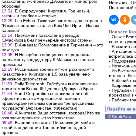
Казахстана, экс-премьр Д.Ахметов - министром
Источник -
Uz
обороны!
Постоянный а
13:51
Е.Скородумова: Киргизия. Год новый,
законы и проблемы старые
13:29
Les Echos: Тяжелые времена для сатрапов.
"В живых остались только Ким Чен Ир и... Ислам
Каримов"
Новости Каз
13:14
Парламент Казахстана утвердил
-
Олжас Бект
К.Масимова 8-м премьер-министром страны
совета в узк
13:09
Б.Аннаева: Помилование в Туркмении – это
-
Развитие л
показуха
-
Агитационна
13:05
Н.Назарбаев официально предложил
встретилась 
парламенту кандидатуру К.Масимова в новые
-
Подозревае
премьеры
-
Незаконные
12:19
Российским военным-"контрактникам" в
-
Из Вьетнам
Казахстане и Киргизии в 1,5 раза увеличено
игорного биз
денежное довольствие
-
Рабочий гра
11:39
Daily Telegraph: Габсбурги выставляют на
-
Кадровые п
торги замок Влада III Цепеша (Дракулы) Бран
-
Нурлыбек Н
11:34
Rand Corporation cоставила отчет об
проектами в 
эффективности американской помощи
-
Рабочий гра
правоохранительным органам "репрессивных
государств" (Афганистан, Узбекистан)
Перейти на 
10:48
А.Киртаев: Ваши отставки, господа! Кто же
©
CentrAsia
возглавит правительство Казахстана
09:49
Выпали в осадках. Цивилизация майя и
китайская династия Тан погибли по одной
причине