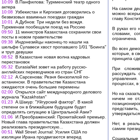
10:09
В.Панфилова: Туркменский театр одного
актера
На самом де
10:08
Узбекистан и Киргизия договорились о
можно всерье
безвизовых взаимных поездках граждан
главу Консти
10:01
А.Дубнов: Три недели без вождя.
Туркменам пообещали поезд на Россию
В руках его 
09:50
11 министров Казахстана сохранили свои
словами, с
посты в новом правительстве
ограничена.
09:38
Индонезийцы наконец-то нашли на
шельфе Сулавеси хвост пропавшего 1/01 "Боинга"
Во всех демо
и труп девушки
которые, в с
08:52
В Казахстане новая волна кадровых
принципа сде
перестановок
05:32
EurasiaNet зовет на работу русско-
При сложив
английских переводчиков из стран СНГ
рассуждать 
02:12
А.Сарсенова: Резня бензопилой по-
управления.
астанински. В правительстве Казахстана
процессах, в
ожидаются очень большие перемены
02:00
Открылся сайт международного делового
Но на сказат
журнала "Kazakhstan"
ничем не от
01:23
А.Шакур: "Уйгурский фактор". В какой
позициониро
степени он в ближайшем будущем будет
представить
определять ситуацию в Центральной Азии?
утверждаться
01:06
И.Преображенский: Прокитайский премьер.
Новый глава правительства Казахстана должен
Нет, в реал
реализовать президентскую...
самим презид
00:51
Wall Street Journal: Усилия США по
изоляции Ирана продвигаются вперед
Социальные 