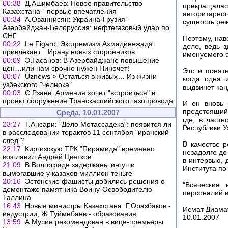
00:38
Д.Ашимбаев: Новое правительство
прекращала
Казахстана - первые впечатления
авторитарно
00:34
А.Ованнисян: Украина-Грузия-
сущность ре
Азербайджан-Белоруссия: нефтегазовый удар по
СНГ
Поэтому, нав
00:22
Le Figaro: Экстремизм Ахмадинежада
деле, ведь 
привлекает... Ирану новых сторонников
именуемого а
00:09
Э.Гасанов: В Азербайджане повышение
цен…или нам cрочно нужен Пиночет!
Это и понятн
00:07
Uznews > Остаться в живых… Из жизни
когда одна 
узбекского "челнока"
выдвинет кан
00:03
С.Рзаев: Армения хочет "встроиться" в
проект сооружения Транскаспийского газопровода
И он вновь 
предстоящий
Среда, 10.01.2007
где, в част
23:27
Т.Ансари: "Дело Мотассадека": появится ли
Республики У
в расследовании терактов 11 сентября "иранский
след"?
В качестве 
22:17
Киргизскую ТРК "Пирамида" временно
незадолго до
возглавил Андрей Цветков
в интервью, 
21:09
В Волгограде задержаны ингуши
Института по
вымогавшие у казахов миллион теньге
20:16
Эстонские фашисты добились решения о
"Всяческие
демонтаже памятника Воину-Освободителю
персоналий в
Таллина
16:43
Новые министры Казахстана: Г.Оразбаков -
Исмат Диамат
индустрии, Ж.Туймебаев - образования
10.01.2007
13:59
А.Мусин рекомендован в вице-премьеры