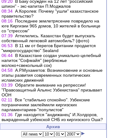
09:20
В Баку осужден на 12 лет "российский
шпион" - экс-капитан П.Моджалов
08:34
А.Королев: Почему "ушли" казахстанское
правительство?
08:16
Поcледнее землетрясение повредило на
юге Киргизии 965 домов, 10 жителей в больнице
со "стрессом"
07:39
Аттилились. Казахстан будет выпускать
собственный легковой автомобиль? (фото)
06:53
В 11 км от берегов Британии продается
"микрогосударство" Sealand
06:44
В Казахстане создан уникально-целебный
напиток "Софмайя" (верблюжье
молоко+свекольный сок)
04:58
А.Р.Мухаметов: Возникновение и основные
этапы развития современных политических
исламских движений
03:39
Обратите внимание на репрессии!
"Правозащитный Альянс Узбекистана" призывает
ООН
02:11
Все "стабильно спокойно". Узбекские
пограничники заклеймили киргизских
парламентариев-"популистов"
01:36
Где находится "андижанец" И.Холдоров,
выкраденный узбекской СНБ из киргизского Оша?
Архив