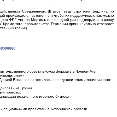
действиями Соединенных Штатов, ведь стратегия Берлина по
ций происходило постепенно и чтобы их поддерживало как можно
анцлер ФРГ Ангела Меркель в очередной раз подтвердила в среду
. Кроме того, правительство Германии принципиально отвергает
твенных границ.
168596660
вительственного совета в узком формате в Чолпон-Ате
оизводителями
 Данией Еспаевой встретилась с представителями логистического
дирован из Грузии
ный приговор
анизации незаконного игорного бизнеса
и социальными проектами в Актюбинской области