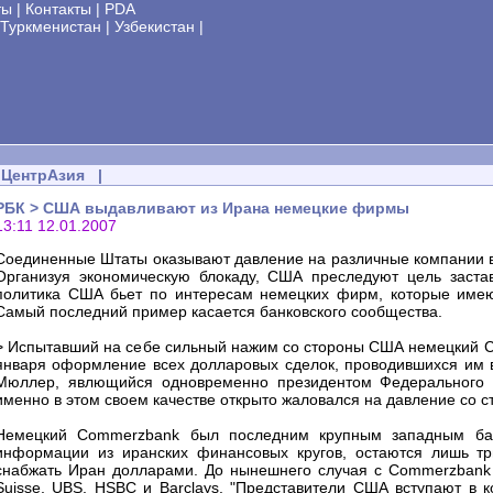
ты
|
Контакты
|
PDA
Туркменистан
|
Узбекистан
|
ЦентрАзия
|
РБК > США выдавливают из Ирана немецкие фирмы
13:11 12.01.2007
Соединенные Штаты оказывают давление на различные компании во
Организуя экономическую блокаду, США преследуют цель заста
политика США бьет по интересам немецких фирм, которые имею
Самый последний пример касается банковского сообщества.
> Испытавший на себе сильный нажим со стороны США немецкий Co
января оформление всех долларовых сделок, проводившихся им 
Мюллер, явлющийся одновременно президентом Федерального с
именно в этом своем качестве открыто жаловался на давление со с
Немецкий Commerzbank был последним крупным западным бан
информации из иранских финансовых кругов, остаются лишь тр
снабжать Иран долларами. До нынешнего случая с Commerzbank 
Suisse, UBS, HSBC и Barclays. "Представители США вступают в к