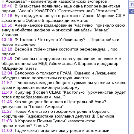
Н.Абыкаева? - комментарии казахстанских экспертов
П
18:46
В Казахстане появилась еще одна пропрезидентская
партия: "Алаш"+"КазАГРО"+"Соотечественник"+"Атамекен"
17:16
Буш придумал новую стратегию в Ираке. Морпехи США
захватили в Эрбиле 5 иранских дипломатов
13:50
Американское командование "частично" признало свою
вину в убийстве шофера киргизской авиабазы "Манас"
Иванова
13:46
Ф.Толипов: Что нужно Узбекистану? – Перестройка и
новое мышление
13:18
Весной в Узбекистане состоится референдум… про
партии
12:49
Обвинены в коррупции глава управления по связям с
общественностью МВД Узбекистана А.Шарипов и редактор
МВДешной газеты
12:04
Белоруссию толкают к ГУАМ. Ющенко и Лукашенко
обсудят новые перспективы сотрудничества
11:52
Г.Бердымухамедов обещает туркменам увеличить число
вузов и провести пенсионную реформу
11:48
Р.Баучер (Госдеп США): "Как только Туркменистан будет
готов к преобразованиям, мы..."
11:43
Кто защищает беженцев в Центральной Азии? -
дискуссия на "Голосе Америки"
11:27
Новое Агентство по госфинконтролю и борьбе с
коррупцией Таджикистана возглавил депутат Ш.Салимов
11:03
А.Королев: Почему "ушли" казахстанское
правительство? Часть 2
11:00
Таджикские пограничники угрожали автоматами