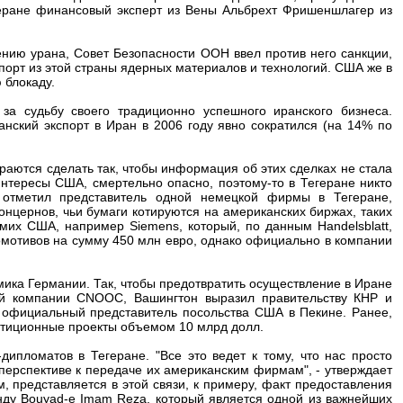
егеране финансовый эксперт из Вены Альбрехт Фришеншлагер из
ению урана, Совет Безопасности ООН ввел против него санкции,
порт из этой страны ядерных материалов и технологий. США же в
 блокаду.
а судьбу своего традиционно успешного иранского бизнеса.
нский экспорт в Иран в 2006 году явно сократился (на 14% по
аются сделать так, чтобы информация об этих сделках не стала
интересы США, смертельно опасно, поэтому-то в Тегеране никто
- отметил представитель одной немецкой фирмы в Тегеране,
онцернов, чьи бумаги котируются на американских биржах, таких
амих США, например Siemens, который, по данным Handelsblatt,
комотивов на сумму 450 млн евро, однако официально в компании
ика Германии. Так, чтобы предотвратить осуществление в Иране
ой компании CNOOC, Вашингтон выразил правительству КНР и
 официальный представитель посольства США в Пекине. Ранее,
стиционные проекты объемом 10 млрд долл.
пломатов в Тегеране. "Все это ведет к тому, что нас просто
 перспективе к передаче их американским фирмам", - утверждает
, представляется в этой связи, к примеру, факт предоставления
ду Bouyad-e Imam Reza, который является одной из важнейших