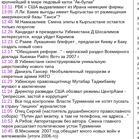
крупнейший в мире ледовый каток "Ак-булак"
13:11
РБК > США выдавливают из Ирана немецкие фирмы
13:05
Л.Ли: Какие выгоды имеет Кыргызстан от размещения
американской базы "Ганси"?
12:48
М.Намазалиев: Смена элиты в Кыргызстане остается
только лозунгом
12:26
Кандидат в президенты Узбекистана Д.Шосалимов
интересуется, когда уйдет Каримов
12:23
С.Рзаев: Лукашенко блефует , предлагая Киеву и Баку
создать новый союз
12:17
"Обещания реформ..." - киргизский раздел Всемирного
доклада Хьюман Райтс Вотч за 2007 г.
12:10
В Узбекистане сконструировали уникальную
шерстомойку нового типа
11:38
Даниэль Гансер: Необъявленный терроризм и
секретные армии НАТО
11:29
Узбекскую правозащитницу Мутабар Таджибаеву
мучают в заключении
11:24
Директор разведки США обозвал режимы ЦентрАзии -
"репрессии, застой и коррупция"
11:21
Все под контролем. Власти Туркмении не хотят пускать
в страну "лишних" журналистов
11:05
Отец Сергий (настоятель душанбинского православного
собора): "Путин дал визитку, а там ни телефона, ни адреса..."
10:53
А.Рябов: Авторитаризм без автора. Смена главного
героя расшатает политические устои Туркмении
10:45
В.Мясников: 2007 год обещает много новых войн и
мятежевойн (итоги 2006-го)