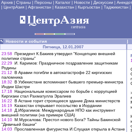
Архив
|
Страны
|
Персоны
|
Каталог
|
Новости
|
Дискуссии
|
Анекдо
|
ЦентрАзия
|
Афганистан
|
Казахстан
|
Кыргызстан
|
Таджикистан
|
Новости и события
|
Пятница, 12.01.2007
23:58
Президент К.Бакиев утвердил "Концепцию внешней
политики страны"
22:29
И. Каримов: Праздничное поздравление защитникам
Родины
21:12
В Аравии погибли в автокатастрофе 22 киргизских
паломника
18:32
В Узбекистане вспоминают бывшего премьер-министра
Индии Шастри
17:18
Национальным комиссаром по борьбе с коррупцией
Киргизии стал Рахматулла Эралиев
16:22
В Астане горит строящееся здание Дома министерств
16:19
Казахстан открывает посольство в Иордании
14:18
Д.Ибрагимов: Международные НПО как инструмент
внешней политики (на примере США)
14:10
М.Мурсалова: Престол нового Бога? Тайны Бакинской
"Девичьей башни"
14:03
Прославленная фигуристка И.Слуцкая открыла в Астане