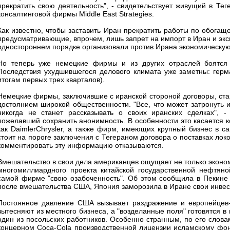
прекратить свою деятельность", - свидетельствует живущий в Т
консалтинговой фирмы Middle East Strategies.
Как известно, чтобы заставить Иран прекратить работы по обогащ
предусматривающие, впрочем, лишь запрет на импорт в Иран и экс
одностороннем порядке организовали против Ирана экономическую
Но теперь уже немецкие фирмы и из других отраслей боятся з
Последствия ухудшившегося делового климата уже заметны: герма
итогам первых трех кварталов).
Немецкие фирмы, заключившие с иранской стороной договоры, стар
достоянием широкой общественности. "Все, что может затронуть 
никогда не станет рассказывать о своих иранских сделках", 
пожелавший сохранить анонимность. В особенности это касается к
как DaimlerChrysler, а также фирм, имеющих крупный бизнес в с
стоит на пороге заключения с Тегераном договора о поставках ло
комментировать эту информацию отказываются.
Вмешательство в свои дела американцев ощущает не только эконом
многомиллиардного проекта китайской государственной нефтян
самой фирме "свою озабоченность". Об этом сообщила в Пекине
после вмешательства США, Япония заморозила в Иране свои инве
Постоянное давление США вызывает раздражение и европейцев-ди
вытесняют из местного бизнеса, а "возделанные поля" готовятся в
один из посольских работников. Особенно странным, по его словам
концерном Coca-Cola производственной лицензии исламскому фон