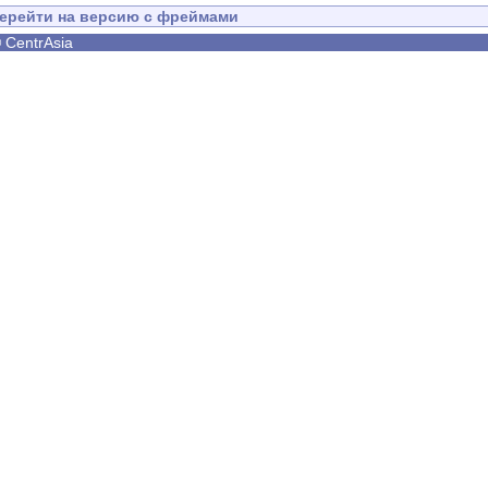
ерейти на версию с фреймами
©
CentrAsia