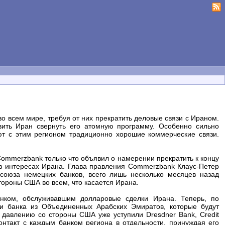
 всем мире, требуя от них прекратить деловые связи с Ираном.
вить Иран свернуть его атомную программу. Особенно сильно
т с этим регионом традиционно хорошие коммерческие связи.
mmerzbank только что объявил о намерении прекратить к концу
в интересах Ирана. Глава правления Commerzbank Клаус-Петер
оюза немецких банков, всего лишь несколько месяцев назад
тороны США во всем, что касается Ирана.
ком, обслуживавшим долларовые сделки Ирана. Теперь, по
и банка из Объединенных Арабских Эмиратов, которые будут
давлению со стороны США уже уступили Dresdner Bank, Credit
онтакт с каждым банком региона в отдельности, принуждая его