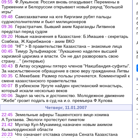
09:55
Ф.Лукьянов: Россия вновь опаздывает. Перемены в
Туркмении и Белоруссии открывают новый раунд "большой
игры"
09:48
Самозахватчики на юге Киргизии рубят пальцы
судоисполнителям и бьют милиционеров
09:36
Герастратчик. Бывший аким Караганды Литвинов
предстал перед судом
09:20
Новые назначения в Казахстане: Б.Имашев - секретарь
Совбеза, Ж.Карибжанов - аким ВКО
09:08
"НГ" > В правительстве Казахстана – знакомые лица
00:45
Тимур Зульфикаров: "Лукашенко наделен высшей
харизмой царизма и власти. Он не дал разворовать свою
страну…" (интервью)
00:43
В Актау осуждены пятеро членов "Накшбандия-суфиты".
За насильственное обращение в свою веру гражданина Литвы
00:35
С.Мекебаев: Размер пользы уточняется. Комментарий к
смене казахстанского правительства
00:07
В узбекском Ургуте найден христианский монастырь,
который искали несколько веков
00:06
Задел за честь и достоинство. Молодежное движение
"Жебе" грозит подать в суд на и.о. премьера Ф.Кулова
Четверг, 11.01.2007
22:45
Земельные аферы Ташкентского вице-хокима
А.Тухтаева. Экологи протестуют пикетом
21:42
Мухтар Кул-Мухаммед назначен новым акимом
Кызылординской области
20:23
Что означает отставка спикера Сената Казахстана