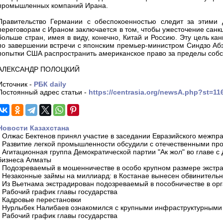
промышленных компаний Ирана.
Правительство Германии с обеспокоенностью следит за этими 
переговорам с Ираном заключается в том, чтобы ужесточение санк
больше стран, имея в виду, конечно, Китай и Россию. Эту цель к
по завершении встречи с японским премьер-министром Синдзо Абэ
попытки США распространить американское право за пределы собс
АЛЕКСАНДР ПОЛОЦКИЙ
Источник -
РБК daily
Постоянный адрес статьи -
https://centrasia.org/newsA.php?st=1
Новости Казахстана
-
Олжас Бектенов принял участие в заседании Евразийского межпра
-
Развитие легкой промышленности обсудили с отечественными пр
-
Агитационная группа Демократической партии "Ак жол" во главе с
бизнеса Алматы
-
Подозреваемый в мошенничестве в особо крупном размере экстра
-
Незаконные займы на миллиард: в Костанае вынесен обвинитель
-
Из Вьетнама экстрадирован подозреваемый в пособничестве в орг
-
Рабочий график главы государства
-
Кадровые перестановки
-
Нурлыбек Налибаев ознакомился с крупными инфраструктурными 
-
Рабочий график главы государства