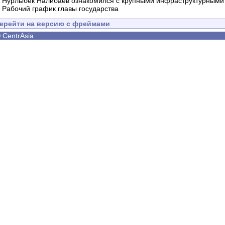
-
Нурлыбек Налибаев ознакомился с крупными инфраструктурными 
-
Рабочий график главы государства
ерейти на версию с фреймами
©
CentrAsia