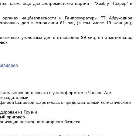
ся также еще две экстремистские партии - "Хизб-ут-Тахрир" и
органах нацбезопасности и Генпрокуратуры РТ Абдукодира
головных дел в отношении 61 лиц (в том числе 19 женщин),
алогичных уголовных дел в отношении 99 лиц, он отметил спад
вок.
168848060
вительственного совета в узком формате в Чолпон-Ате
оизводителями
 Данией Еспаевой встретилась с представителями логистического
дирован из Грузии
ный приговор
анизации незаконного игорного бизнеса