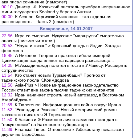
ака писал сочинение (памфлет)
00:10
Данияр I-й. Казахский писатель приобрел непризнанное
мини-государство Sealand у берегов Англии
00:00
К.Асанов: Киргизский чиновник – это отдельная
разновидность... Часть 2 (памфлет)
Воскресенье, 14.01.2007
22:56
Игра со смертью. Нукусские "маршрутки" смертельно
опасны (письмо читателя)
20:53
"Наука и жизнь" > Кровавый дождь в Индии. Загадка
феномена
18:45
А.Никонов: Теория и практика гибели империй.
Цивилизация всегда влияет на варваров разлагающе...
14:05
М.Ахмадинежад полетел в гости к У.Чавесу. Расширять
сотрудничество
13:54
Кто станет новым Туркменбаши? Прогноз от
таджикского посла К.Коимдодова
12:58
Asia-Plus > Новое миграционное законодательство
России ставит вне закона тысячи таджикских мигрантов
12:02
Иран начинает строить новый автозавод в Восточном
Азербайджане
11:59
К.Тюлегенов: Информационная война вокруг Ирана
11:52
"Ескендир и Роксана". Новый исторический роман
казахского писателя Э.Тореханова
11:50
К.Бакиев и Э.Рахмонов лично заминают скандал с
"покушением" на Баткенского губернатора
11:39
Financial Times: Отношение к Узбекистану показывает
двуличие ЕвроСоюза