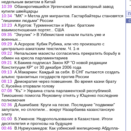
недельным визитом в Китай
10:39
Обанкротившийся Ургенчский экскаваторный завод
купили швейцарцы
П
10:34
"МК" > Метла для мигрантов. Гастарбайтеры становятся
"лишними людьми" России
10:23
А.Куртов: Туркменистан и Иран: братские
взаимоотношения портят... США
09:35
"Эзгулик" > В Узбекистане начали пытать уже и
военных...
09:29
А.Асроров: Кубик Рубика, или что произошло с
центрально-азиатским текстилем. Ч. 1-я
09:22
Непальские маоисты согласились прекратить борьбу в
обмен на кресла парламентариев
09:21
К.Бакиев подписал Закон КР "О новой редакции
Конституции КР" от 30 декабря 2006 года
09:13
А.Макаркин: Каждый за себя. В СНГ пытаются создать
альянс транзитных государств против России
08:13
Демократия через повешение. Во время казни брату
С.Хусейна оторвали голову
07:08
"Къ" > Украина стала парламентской республикой.
Тимошенко помогла Януковичу отнять у Ющенко последние
полномочия
02:36
Д.Ашимбаев: Круги на песке. Последние "подвижки"
запутали, но сплотили... вокруг Назарбаева казахстанскую
элиту
01:00
Б.Ужкенов: Недропользование в Казахстане. Итоги
десятилетия и прогнозы на будущее
00:46
В.Нурмухамедов: Как узбекский милиционер Абдулла-