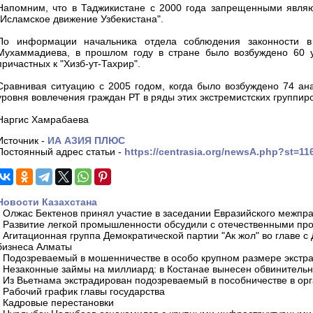
Напомним, что в Таджикистане с 2000 года запрещенными являют
"Исламское движение Узбекистана".
По информации начальника отдела соблюдения законности в 
Мухаммадиева, в прошлом году в стране было возбуждено 60 у
причастных к "Хизб-ут-Тахрир".
Сравнивая ситуацию с 2005 годом, когда было возбуждено 74 ан
уровня вовлечения граждан РТ в ряды этих экстремистских группиро
Наргис Хамрабаева
Источник -
ИА АЗИЯ ПЛЮС
Постоянный адрес статьи -
https://centrasia.org/newsA.php?st=1
Новости Казахстана
-
Олжас Бектенов принял участие в заседании Евразийского межпра
-
Развитие легкой промышленности обсудили с отечественными пр
-
Агитационная группа Демократической партии "Ак жол" во главе с
бизнеса Алматы
-
Подозреваемый в мошенничестве в особо крупном размере экстра
-
Незаконные займы на миллиард: в Костанае вынесен обвинитель
-
Из Вьетнама экстрадирован подозреваемый в пособничестве в орг
-
Рабочий график главы государства
-
Кадровые перестановки