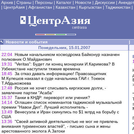
Архив
|
Страны
|
Персоны
|
Каталог
|
Новости
|
Дискуссии
|
Анекдо
|
ЦентрАзия
|
Афганистан
|
Казахстан
|
Кыргызстан
|
Таджикистан
|
Новости и события
|
Понедельник, 15.01.2007
22:04
Новым начальником космодрома Байконур назначен
полковник О.Майданович
19:31
"Veritas": Будет ли конец монархии И.Каримова? В
Узбекистане наступили тяжкие времена
18:45
За отказ давать информацию! Правозащитник
М.Кулешов наказал в суде начальника ГАИ г. Токмок
Т.Абдыкожоева
17:48
Россия не хочет списывать киргизские долги, -
заявление партии "Асаба"
15:37
Танки в КНДР: переворот или учения?
14:14
Оглашен список номинантов таджикской музыкальной
премии "Навои Дил". Лучший исполнитель -
13:49
Венесуэла и Иран скинулись по $1 млрд на борьбу с
США
13:36
"Своей активной деятельностью не мог не привлечь
внимания туркменских властей", - письмо сына и жены
арестованного эколога А.Затоки