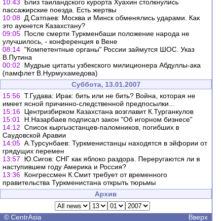
10:43
Близ таиландского курорта Хуахин столкнулись
пассажирские поезда. Есть жертвы
10:08
Д.Сатпаев: Москва и Минск обменялись ударами. Как
это аукнется Казахстану?
09:05
После смерти Туркменбаши положение народа не
улучшилось, - конференция в Вене
08:14
"Компетентные органы" России займутся ШОС. Указ
В.Путина
00:02
Мудрые цитаты узбекского милиционера Абдуллы-ака
(памфлет В.Нурмухамедова)
Суббота, 13.01.2007
15:56
Т.Гудава: Ирак: бить или не бить? Война, которая не
имеет ясной причинно-следственной предпосылки...
15:16
Центризбирком Казахстана возглавит К.Турганкулов
15:01
Н.Назарбаев подписал закон "Об игорном бизнесе"
14:12
Список кыргызстанцев-паломников, погибших в
Саудовской Аравии
14:05
А.Турсунбаев: Туркменистанцы находятся в эйфории от
грядущих перемен
13:57
Ю.Сигов: СНГ как яблоко раздора. Переругаются ли в
наступившем году Америка и Россия?
13:36
Конгрессмен К.Смит требует от временного
правительства Туркменистана открыть тюрьмы
Архив
©
CentrAsia
Вверх