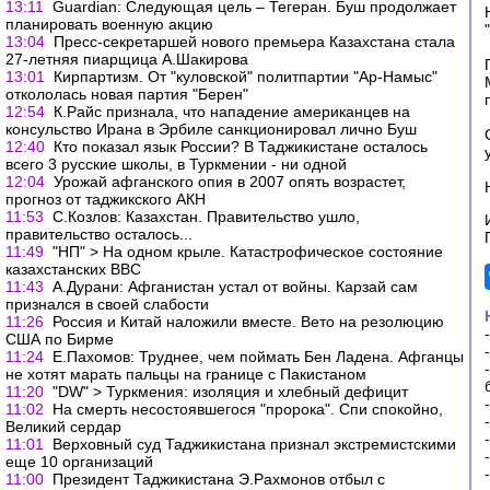
13:11
Guardian: Следующая цель – Тегеран. Буш продолжает
планировать военную акцию
13:04
Пресс-секретаршей нового премьера Казахстана стала
27-летняя пиарщица А.Шакирова
13:01
Кирпартизм. От "куловской" политпартии "Ар-Намыс"
откололась новая партия "Берен"
12:54
К.Райс признала, что нападение американцев на
консульство Ирана в Эрбиле санкционировал лично Буш
12:40
Кто показал язык России? В Таджикистане осталось
всего 3 русские школы, в Туркмении - ни одной
12:04
Урожай афганского опия в 2007 опять возрастет,
прогноз от таджикского АКН
11:53
С.Козлов: Казахстан. Правительство ушло,
правительство осталось...
11:49
"НП" > На одном крыле. Катастрофическое состояние
казахстанских ВВС
11:43
А.Дурани: Афганистан устал от войны. Карзай сам
признался в своей слабости
11:26
Россия и Китай наложили вместе. Вето на резолюцию
США по Бирме
11:24
Е.Пахомов: Труднее, чем поймать Бен Ладена. Афганцы
не хотят марать пальцы на границе с Пакистаном
11:20
"DW" > Туркмения: изоляция и хлебный дефицит
11:02
На смерть несостоявшегося "пророка". Спи спокойно,
Великий сердар
11:01
Верховный суд Таджикистана признал экстремистскими
еще 10 организаций
11:00
Президент Таджикистана Э.Рахмонов отбыл с