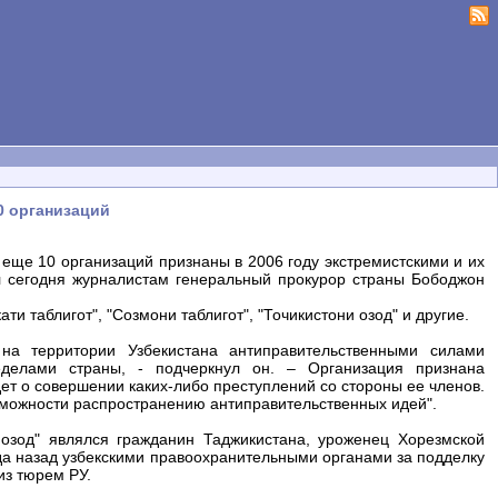
0 организаций
 еще 10 организаций признаны в 2006 году экстремистскими и их
л сегодня журналистам генеральный прокурор страны Бободжон
ти таблигот", "Созмони таблигот", "Точикистони озод" и другие.
 на территории Узбекистана антиправительственными силами
делами страны, - подчеркнул он. – Организация признана
дет о совершении каких-либо преступлений со стороны ее членов.
озможности распространению антиправительственных идей".
 озод" являлся гражданин Таджикистана, уроженец Хорезмской
да назад узбекскими правоохранительными органами за подделку
из тюрем РУ.