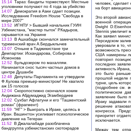
15:14
Тараз: бандиты торжествуют. Местные
человек, сделает 
уголовники получают по 4 года за убийство
на борт авиационн
14:07
Демократия в Азии сдает позиции.
Исследование Freedom House "Свобода в
Это второй авиан
мире 2007"
военной операци
13:52
ИГНПУ > Бывший начальник ГУИН
Dwight D.Eisenh
Узбекистана, "мастер пыток" Р.Кадыров,
Stennis увеличит
скрывается на Украине
Как заявил мини
13:13
В Ашхабаде скончался замечательный
Персидском заливе
туркменский врач А.Бердыклычев
уверовали в то, ч
13:07
Отныне в Таджикистане три
возможность пресс
Демпартии: Искандарова, Собирова и
США намерены лиш
Исмонова
повторил позици
12:52
Бульдозером по махаллям.
последних заявле
Начинается снос тысяч частных домов в
активность Ирана,
центре Душанбе
это было раньше
12:48
Депутаты Парламента не утвердили
прошлой неделе г
Ф.Кулова премьер-министром! Не хватило
турне, цель кото
аж 15 голосов
(подробнее см. в
12:04
Cкоропостижно скончался хоким
политическом да
Андижана Абдумаджид Эгамбердиев
заявление было п
12:02
Сухбат Афлатуни и его "Ташкентский
Ираку задавали 
роман" (фрагмент)
решение атакова
11:59
"НГ" > Выиграть в Ираке, целясь в
конгресса. Пред
Иран. Вашингтон усиливает психологическое
приоритет отдает
давление на Тегеран
исключается.
11:52
В Джалалабаде разоблачена
бандгруппа узбекистанских скотокрадов
Между тем отпр