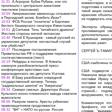
11:31
А.Асроров: Кубик Рубика, или что
комментарии, в к
произошло с центрально-азиатским
подготовке к сило
текстилем (окончание)
такой акции назы
10:59
Американские авианосцы сплываются
иранские объекты
в Персидский залив. Бомбить Иран?
не подвергать опа
10:53
ФСБ России "похитила" в Киргизии
беглого башкирского сенатора Изместьева
Эксперты обращ
10:51
Д.Сатпаев: Тень "китайского дракона".
проливающее све
Жесткие стороны мягкой экспансии
дополнительных с
10:40
Погиб Е.Кушнарев - самый русский из
наземные америк
украинских депутатов: несчастный случай
иранских ракет.
или убийство?
10:37
Последние постановления
СЕРГЕЙ Ъ-ТАМИ
Правительства РФ о поддержке переселения
соотечественников (текст)
------------------------
10:19
Рейдеры в погонах. В Алматы
США озабочены по
накануне разоблачительной пресс-
конференции арестован сын
США подвергли к
карагандинского экс-депутата Усатова
Накануне вице-пр
09:46
В Баку разоблачен очередной
поставки Ирану 
государственный заговор. Теперь
поставки не нар
"радикальных шиитов" из "Азеригаза"
исходим из межд
09:34
Семеро смелых. Директора Иссык-
страной,– подч
Кульского конно-племенного завода схватили
вооружениях, то м
вымогатели
08:56
Разгром пикета. Аресты узбекских
Комментируя это
правозащитников продолжаются
брифинге, что об
08:32
"ВН" > НАТО по-русски. Россия
словам, "выража