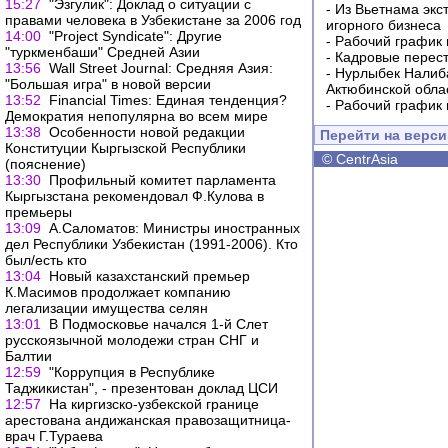
15:27
"Эзгулик": Доклад о ситуации с
-
Из Вьетнама экс
правами человека в Узбекистане за 2006 год
игорного бизнеса
14:00
"Project Syndicate": Другие
-
Рабочий график 
"туркменбаши" Средней Азии
-
Кадровые перес
13:56
Wall Street Journal: Средняя Азия:
-
Нурлыбек Налиб
"Большая игра" в новой версии
Актюбинской обла
13:52
Financial Times: Единая тенденция?
-
Рабочий график 
Демократия непопулярна во всем мире
13:38
Особенности новой редакции
Перейти на верс
Конституции Кыргызской Республики
©
CentrAsia
(пояснение)
13:30
Профильный комитет парламента
Кыргызстана рекомендовал Ф.Кулова в
премьеры
13:09
А.Саломатов: Министры иностранных
дел Республики Узбекистан (1991-2006). Кто
был/есть кто
13:04
Новый казахстанский премьер
К.Масимов продолжает компанию
легализации имущества селян
13:01
В Подмосковье начался 1-й Слет
русскоязычной молодежи стран СНГ и
Балтии
12:59
"Коррупция в Республике
Таджикистан", - презентован доклад ЦСИ
12:57
На киргизско-узбекской границе
арестована андижанская правозащитница-
врач Г.Тураева