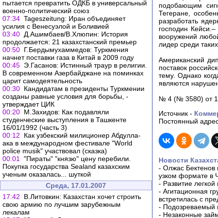
пытается превратить ОДКБ в универсальный
подобающим сигн
военно-политический союз
Тегеране, особен
07:34
Tageszeitung: Иран объединяет
разработать яде
усилия с Венесуэлой и Боливией
господин Кейси.–
03:40
Д.Ашимбаев/В.Хлюпин: История
вооружений любой
продолжается: 21 казахстанский премьер
лидер среди таких
00:50
Г.Бердымухаммедов: Туркмения
начнет поставки газа в Китай в 2009 году
Американский ди
00:45
Э.Гасанов: Истинный траур в религии.
поставок российск
В современном Азербайджане на поминках
тему. Однако ког
царит самодеятельность
являются нарушен
00:30
Кандидатам в президенты Туркмении
созданы равные условия для борьбы, -
№ 4 (№ 3580) от 1
утверждает ЦИК
00:20
М.Захидов: Как подавляли
Источник -
Комме
студенческие выступления в Ташкенте
Постоянный адрес
16/01/1992 (часть 3)
00:12
Как узбекский милиционер Абдулла-
ака в международном фестивале "World
police musik" участвовал (сказка)
00:01
"Пираты" "князю" цену перебили.
Новости Казахст
Покупка государства Sealand казахским
-
Олжас Бектенов 
ученым оказалась... шуткой
узком формате в 
-
Развитие легкой
Среда, 17.01.2007
-
Агитационная гр
17:42
В.Литовкин: Казахстан хочет строить
встретилась с пр
свою армию по лучшим зарубежным
-
Подозреваемый в
лекалам
-
Незаконные займ