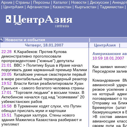
Архив
|
Страны
|
Персоны
|
Каталог
|
Новости
|
Дискуссии
|
Анекдо
|
ЦентрАзия
|
Афганистан
|
Казахстан
|
Кыргызстан
|
Таджикистан
|
Новости и события
|
Четверг, 18.01.2007
ЦентрАзия
|
22:28
К.Карабеков: Против Кулова
Американские а
демонстративно проголосовали
10:59 18.01.2007
пропрезидентские ("южные") депутаты
21:01
ВВС > Политику Буша в Ираке начал
Как заявил мини
поругивать даже карманный премьер Малики
Персидском залив
20:05
Китайские ученые смастерили первый
в мире рентабельный термоядерный реактор
Командование В
19:52
Власти Китая реабилитировали Хуан
авианосной ударн
Гуанъюя - самого богатого человека страны
резкое усиление 
17:01
"Торговля людьми" в восьми томах. В
на который адми
Актюбинске начался суд над "хозяевами" 20
поговаривают о т
узбекистанских рабов
Отправку на Ближ
16:58
В Туркмении ходят слухи, что Путин
Бремертон (штат
обещал прислать муки и картошки
базирующимся в Б
15:51
Турецкая халтура. Стены нового
>В состав авиан
здания Мажилиса Казахстана разбирают и
авианосцам класс
утепляют
своем пути на Бл