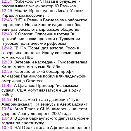
12:54
"Узбекфильм". Назад в будущее, -
рассказывает экс-директор Ю.Разыков
12:49
Maariv: Иран скупает Ливан. Успехи
Израиля краткосрочны...
12:46
"НГ" > Реванш Бакиева за ноябрьское
поражение. Новая Конституция способна
еще раз расколоть киргизское общество
12:43
Х.Оразов: Оппозиция готова "в
кратчайшие сроки провести в Туркмении
глубокие политические реформы"
12:42
"ВН" > "Торы" для аятолл. Россия
завершила поставки Ирану современных
комплексов ПВО
12:39
Ветеран и наследник. Руководителем
Китая может стать сын Бо Ибо
12:35
Кыргызстанский боксер-профи
Алмазбек Раимкулов побил в Филадельфии
американца Огастеса
11:45
А.Цыганок: Приговор "исламским
судам". США могут ввязаться еще в одну
войну
11:17
И.Гасымов (глава движения "Путь
Азербайджана"): "Я вернусь в Азербайджан!"
10:54
Arab Times > США намерены нанести
удар по Ирану до апреля 2007 года
10:49
В доме барнаульского депутата узбеки
задушили проститутку
10:23
НАТО захватила в Афганистане одного