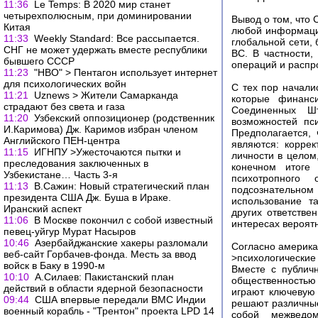
11:36
Le Temps: В 2020 мир станет
четырехполюсным, при доминировании
Вывод о том, что 
Китая
любой информаци
11:33
Weekly Standard: Все рассыпается.
глобальной сети,
СНГ не может удержать вместе республики
ВС. В частности,
бывшего СССР
операций и распр
11:23
"НВО" > Пентагон использует интернет
для психологических войн
С тех пор начали
11:21
Uznews > Жители Самарканда
которые финанс
страдают без света и газа
Соединенных Ш
11:20
Узбекский оппозиционер (родственник
возможностей пси
И.Каримова) Дж. Каримов избран членом
Предполагается,
Английского ПЕН-центра
являются: корре
11:15
ИГНПУ >Ужесточаются пытки и
личности в целом
преследования заключенных в
конечном итоге
Узбекистане… Часть 3-я
психотропного
11:13
В.Сажин: Новый стратегический план
подсознательн
президента США Дж. Буша в Ираке.
использование т
Иранский аспект
других ответстве
11:06
В Москве покончил с собой известный
интересах вероятн
певец-уйгур Мурат Насыров
10:46
Азербайджанские хакеры разломали
Согласно америка
веб-сайт Горбачев-фонда. Месть за ввод
>психологические
войск в Баку в 1990-м
Вместе с публич
10:10
А.Силаев: Пакистанский план
общественностью
действий в области ядерной безопасности
играют ключевую
09:44
США впервые передали ВМС Индии
решают различные
военный корабль - "Трентон" проекта LPD 14
собой межведом