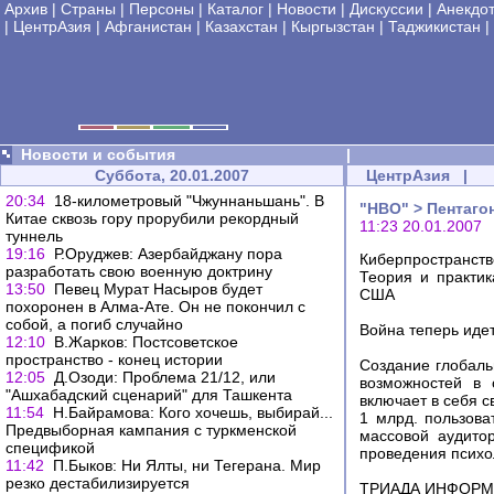
Архив
|
Страны
|
Персоны
|
Каталог
|
Новости
|
Дискуссии
|
Анекдо
|
ЦентрАзия
|
Афганистан
|
Казахстан
|
Кыргызстан
|
Таджикистан
|
Новости и события
|
Суббота, 20.01.2007
ЦентрАзия
|
20:34
18-километровый "Чжуннаньшань". В
"НВО" > Пентаго
Китае сквозь гору прорубили рекордный
11:23 20.01.2007
туннель
19:16
Р.Оруджев: Азербайджану пора
Киберпространств
разработать свою военную доктрину
Теория и практик
13:50
Певец Мурат Насыров будет
США
похоронен в Алма-Ате. Он не покончил с
собой, а погиб случайно
Война теперь идет
12:10
В.Жарков: Постсоветское
пространство - конец истории
Создание глобаль
12:05
Д.Озоди: Проблема 21/12, или
возможностей в
"Ашхабадский сценарий" для Ташкента
включает в себя 
11:54
Н.Байрамова: Кого хочешь, выбирай...
1 млрд. пользова
Предвыборная кампания с туркменской
массовой аудито
спецификой
проведения психо
11:42
П.Быков: Ни Ялты, ни Тегерана. Мир
резко дестабилизируется
ТРИАДА ИНФОР