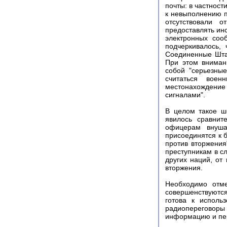
почты: в частнос
к невыполнению п
отсутствовали 
предоставлять ин
электронных соо
подчеркивалось,
Соединенные Штат
При этом внимани
собой "серьезные
считаться воен
местонахождение
сигналами".
В целом такое ш
явилось сравни
офицерам внуша
присоединятся к 
против вторжени
преступникам в с
других наций, от
вторжения.
Необходимо отм
совершенствуются
готова к исполь
радиопереговоры
информацию и пер