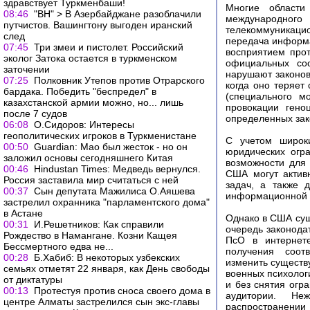
здравствует Туркменбаши!
Многие области
08:46
"ВН" > В Азербайджане разоблачили
международно
путчистов. Вашингтону выгоден иранский
телекоммуникацио
след
передача информа
07:45
Три змеи и пистолет. Российский
восприятием про
эколог Затока остается в туркменском
официальных со
заточении
нарушают законов
07:25
Полковник Утепов против Отрарского
когда оно теряет
бардака. Победить "беспредел" в
(специального м
казахстанской армии можно, но... лишь
провокации гено
после 7 судов
определенных зак
06:08
О.Cидоров: Интересы
геополитических игроков в Туркменистане
С учетом широки
00:50
Guardian: Мао был жесток - но он
юридических огр
заложил основы сегодняшнего Китая
возможности для
00:46
Hindustan Times: Медведь вернулся.
США могут актив
Россия заставила мир считаться с ней
задач, а также 
00:37
Сын депутата Мажилиса О.Аяшева
информационной 
застрелил охранника "парламентского дома"
в Астане
Однако в США сущ
00:31
И.Решетников: Как справили
очередь законода
Рождество в Намангане. Козни Кащея
ПсО в интернет
Бессмертного едва не...
получения соот
00:28
Б.Хабиб: В некоторых узбекских
изменить существ
семьях отметят 22 января, как День свободы
военных психолог
от диктатуры
и без снятия огр
00:13
Протестуя против сноса своего дома в
аудитории. Не
центре Алматы застрелился сын экс-главы
распространении