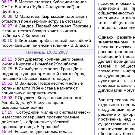
08:17
В Москве стартует Кубок чемпионов
психологических 
СНГ и Балтии ("Кубок Содружества") по
аудитории за п
футболу
общественностью 
00:38
М.Маратова: Кыргызский парламент
мнениями" и по з
отомстил премьер-министру за отставку
того, обществе
00:27
А.Саидов: Первый оппонент. Торговец
национальных или
с ташкентского базара хочет выиграть
выборы у И.Каримова
Однако развити
00:10
В Киргизию прибыл новый российский
значительному 
посол-бывший чеченский пленник В.Власов
психологических
распространения с
Пятница, 19.01.2007
сообщений (mess
23:12
Убит директор крупнейшего рынка
делает принципи
южной Киргизии Ырысбек Жоошбеков
связей с общест
20:25
В Стамбуле застрелен Грант Динк -
элементов инфо
редактор турецко-армянской газеты Agos,
международная – 
писавший об армянском геноциде
аудитории к к
19:51
М.Захидов: Повсеместно местные
содержательные а
органы власти Узбекистана нагнетают
дипломатии могут 
социальную напряженность
18:08
Р.Оруджев: Какую позицию занять
Заинтересованн
Азербайджану? В случае ирано-
отдельных военны
американской войны
следующими прич
17:19
"Сотрудники милиции систематически
решение о приори
и массово совершают противоправные
противника над 
действия", - обращение узбекской
существования и
правозащитницы Е.Урлаевой
практически не с
15:54
Россия поздно спохватилась.
обеспечить больш