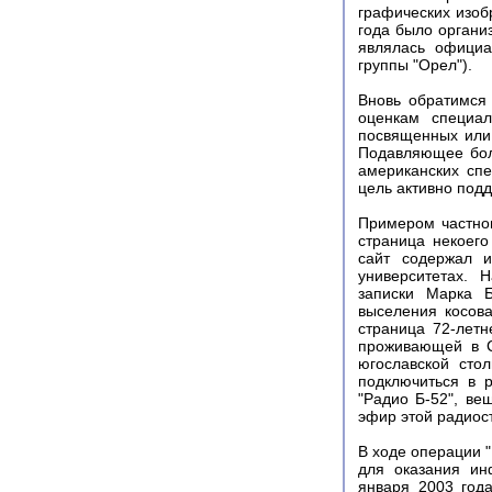
графических изобр
года было организ
являлась официа
группы "Орел").
Вновь обратимся 
оценкам специал
посвященных или 
Подавляющее бол
американских сп
цель активно под
Примером частног
страница некоего
сайт содержал и
университетах. 
записки Марка Б
выселения косова
страница 72-летн
проживающей в С
югославской сто
подключиться в 
"Радио Б-52", ве
эфир этой радиост
В ходе операции 
для оказания ин
января 2003 год