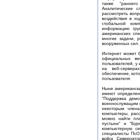
также "раннего
Аналитические с
рассмотреть вопр
воздействия в х
глобальной ком
информацию гру
американских сп
многие задачи, 
вооруженных сил.
Интернет может 
официальных ве
пользователей, у
на веб-сервера
обеспечение, кото
пользователя.
Ныне американски
имеют определен
"Поддержка демо
военнослужащим н
некоторым члена
компьютеры, расс
можно найти пла
пустыни" и "Бур
компьютерную се
специалисты ПсО
войск Североатл