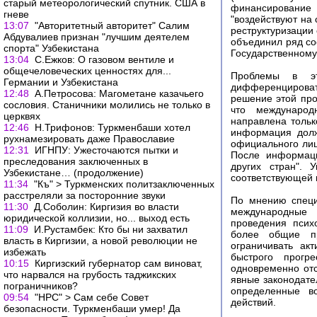
старый метеорологический спутник. США в
финансирование 
гневе
"воздействуют на
13:07
"Авторитетный авторитет" Салим
реструктуризации 
Абдувалиев признан "лучшим деятелем
объединил ряд со
спорта" Узбекистана
Государственному
13:04
С.Ежков: О газовом вентиле и
общечеловеческих ценностях для...
Проблемы в эт
Германии и Узбекистана
дифференцироват
12:48
А.Петросова: Магометане казачьего
решение этой про
сословия. Станичники молились не только в
что международ
церквях
направлена тольк
12:46
Н.Трифонов: Туркменбаши хотел
информация долж
рухнамезировать даже Православие
официального лиц
12:31
ИГНПУ: Ужесточаются пытки и
После информаци
преследования заключенных в
других стран". 
Узбекистане… (продолжение)
соответствующей 
11:34
"Къ" > Туркменских политзаключенных
расстреляли за посторонние звуки
По мнению специ
11:30
Д.Соболин: Киргизия во власти
международные 
юридической коллизии, но... выход есть
проведения псих
11:09
И.Рустамбек: Кто бы ни захватил
более общие пр
власть в Киргизии, а новой революции не
ограничивать ак
избежать
быстрого прогр
10:15
Киргизский губернатор сам виноват,
одновременно отс
что нарвался на грубость таджикских
явные законодат
пограничников?
определенные в
09:54
"НРС" > Сам себе Совет
действий.
безопасности. Туркменбаши умер! Да