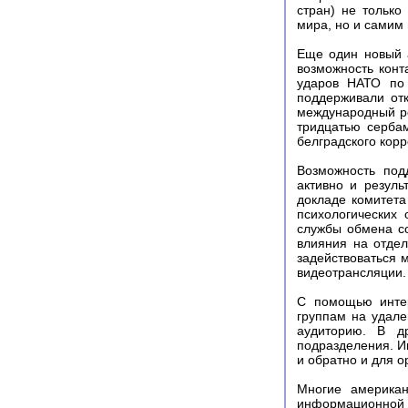
стран) не тольк
мира, но и самим 
Еще один новый а
возможность конт
ударов НАТО по 
поддерживали от
международный р
тридцатью сербам
белградского кор
Возможность под
активно и резул
докладе комитет
психологических 
службы обмена с
влияния на отдел
задействоваться 
видеотрансляции.
С помощью инте
группам на удале
аудиторию. В д
подразделения. И
и обратно и для о
Многие американ
информационной 