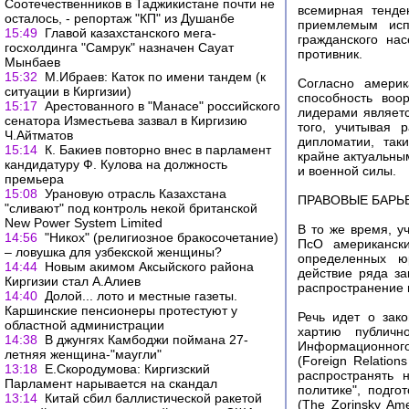
Соотечественников в Таджикистане почти не
всемирная тенде
осталось, - репортаж "КП" из Душанбе
приемлемым исп
15:49
Главой казахстанского мега-
гражданского на
госхолдинга "Самрук" назначен Сауат
противник.
Мынбаев
15:32
М.Ибраев: Каток по имени тандем (к
Согласно амери
ситуации в Киргизии)
способность во
15:17
Арестованного в "Манасе" российского
лидерами являет
сенатора Изместьева зазвал в Киргизию
того, учитывая 
Ч.Айтматов
дипломатии, так
15:14
К. Бакиев повторно внес в парламент
крайне актуальны
кандидатуру Ф. Кулова на должность
и военной силы.
премьера
15:08
Урановую отрасль Казахстана
ПРАВОВЫЕ БАРЬ
"сливают" под контроль некой британской
New Power System Limited
В то же время, у
14:56
"Никох" (религиозное бракосочетание)
ПсО американски
– ловушка для узбекской женщины?
определенных ю
14:44
Новым акимом Аксыйского района
действие ряда з
Киргизии стал А.Алиев
распространение 
14:40
Долой... лото и местные газеты.
Каршинские пенсионеры протестуют у
Речь идет о зак
областной администрации
хартию публичн
14:38
В джунгях Камбоджи поймана 27-
Информационного 
летняя женщина-"маугли"
(Foreign Relatio
13:18
Е.Скородумова: Киргизский
распространять
Парламент нарывается на скандал
политике", подг
13:14
Китай сбил баллистической ракетой
(The Zorinsky Am