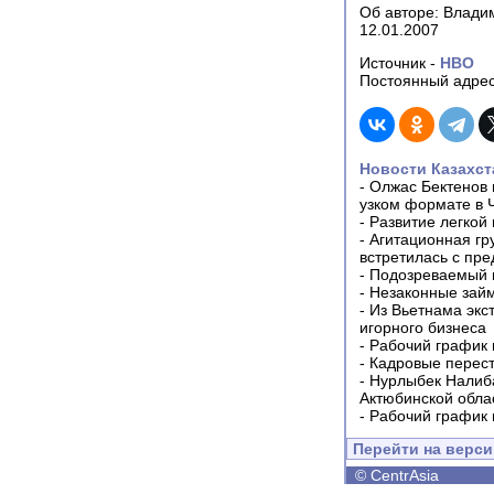
Об авторе: Влади
12.01.2007
Источник -
НВО
Постоянный адрес
Новости Казахст
-
Олжас Бектенов 
узком формате в 
-
Развитие легкой
-
Агитационная гр
встретилась с пр
-
Подозреваемый в
-
Незаконные займ
-
Из Вьетнама экс
игорного бизнеса
-
Рабочий график 
-
Кадровые перес
-
Нурлыбек Налиб
Актюбинской обла
-
Рабочий график 
Перейти на верс
©
CentrAsia