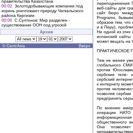
правительства Казахстана
переподчинения 
00:02
Золотодобывающие компании под
веб-сайты для гр
корень уничтожают природу Чаткальского
сайт бюро между
района Киргизии
Programs, бывше
00:00
C.Cултонов: Мир разделен -
образом тем, что
существование ООН под угрозой
и в Перу), пробл
Архив
Ни одной из этих 
испанский сайты 
может вещать на 
©
CentrAsia
Вверх
ПРАКТИЧЕСКОЕ 
Тем не менее уж
глобального СМИ
против Югослави
сербские теле- 
сербский интерне
к интернету может
против человечес
позволив сербам 
предпринять серь
По мнению амери
операции НАТО 
информационная
общественного м
Она позволяет
неправительстве