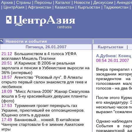
Архив
|
Страны
|
Персоны
|
Каталог
|
Новости
|
Дискуссии
|
Анекдо
|
ЦентрАзия
|
Афганистан
|
Казахстан
|
Кыргызстан
|
Таджикистан
|
Новости и события
|
Пятница, 26.01.2007
Кыргызстан
|
21:12
Большинством в 4 голоса УЕФА
А.Дубнов: Конец
возглавил Мишель Платини
08:54 26.01.2007
20:51
И.Каримов: В 2006-м реальная
зарплата и пенсии в Узбекистане выросли на
Вчера прекратил 
36% (интервью)
заседании жогорк
18:57
Агентство "Розовый луч". В Алматы
президентом на
открыто первый салон знакомств для геев и
голосования мал
лесбиянок
голосов - на два 
18:09
"Мисс Астана-2006" Жанар Смагулова
вошла в 5-ку красивейших девушек планеты
После этого Курма
(фото)
его кандидатуру. 
17:53
Туркмения грозит перекрыть газ
несколько часов 
Украине, приютившей ее оппозиционеров.
выразил "сожалени
Ющенко опять в дураках
17:49
Банановый... хоккей. В китайском
Однако наблюдате
Чанчуне стартовали 6-е зимние Азиатские
События в парл
игры
президентской а