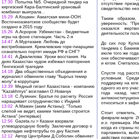
17:30
Попытка №5. Очередной тендер на
отсутствие прези
киргизский Кара-Балтинский урановый
свидетельство нез
комбинат выиграла...
15:29
А.Кошкин: Азиатская мини-ООН.
Таким образом,
Восточноазиатское сообщество будет
уверенность: "Пр
создано в 2015 году
оказался жертв
15:26
А.Асроров: Узбекистан - бюджетные
деятельности пол
игры на фоне стагнации. Часть 2-я
14:47
А.Муртазаев: Любовь до
До сих пор Куло
востребования. Кремлевские горе-пиарщики
тандема с Бакиев
сознательно портят имидж РФ в СНГ?
июле того же года
14:41
А.Джалилова: Уроки восстания. На
они обеспечивают
днях Казахстан чудом избежал повторения
и югом. Считалось
Тенгизской трагедии
14:18
Два общественных объединения и
Спустя год расст
журналист обвинили главу "Кыргыз темир
условным. Среди
жолу" в коррупции
поддержку на юге
13:39
Медный гигант Казахстана - компанию
одного из его уча
"Kazakhmys" возглавил О.Новачук
года назад час
13:18
С.Лузянин: Братья по расчету. Россия
антиконституци
наращивает сотрудничество с Индией
относиться к заф
13:02
А.Мамин (аким Астаны): "Только
слепой не видит, какими темпами строится
Стоит отметить,
Астана" (интервью)
феврале-марте 2
12:56
Gazeta.ru > Казахи взорвали
и.о. премьера. И
углеводородную бомбу. Заключив договор о
когда из страны 
прокладке нефтетрубы по дну Каспия
парламента, выбо
12:12
Автор ЦентрАзии Д.Соболин обвиняет
действия позволи