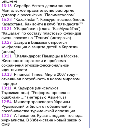
Бишкеке
16:13
Серебро Асгата делим заново.
Монгольское правительство расторгло
договор с российским "Полиметаллом"
15:23
"Kazakhstan": Конкурентоспособность
Казахстана. Как войти в клуб "пятидесяти"?
13:31
У.Карабалин (глава "КазМунайГаз"):
"Кашаган" по составу пластовых флюидов
очень похоже на "Тенгиз" (интервью)
13:27
Завтра в Бишкеке откроется
конференция о защите детей в Киргизии
(анонс)
13:21
Т.Каландаров: Памирцы в Москве.
Жизненные стратегии и проблема
сохранения этноконфессиональной
идентичности
13:13
Financial Times: Мир в 2007 году -
отчаянная потребность в новом мировом
порядке
13:11
А.Кадыров (минсельхоз
Таджикистана): "Реформа прошла с
ошибками…" (интервью Asia-Plus)
12:54
Министр транспорта Украины
Рудьковский отбился от обвинений в
пособничестве туркменской оппозиции
12:37
А.Таксанов: Кушать подано, господа
журналисты. В Узбекистане новый закон о
СМИ