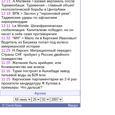
12:21
А.Матвеев: Газовая вертикаль после
Туркменбаши. Туркмения - главный объект
геополитической борьбы в ЦентрАзии
12:18
ВПК > Заслон у "героиновой реки".
Таджикские удары по афганским
наркорекордам
12:11
Le Monde: Шизофреническая
глобализация. Капитализм победил, но он
несет в себе семя противоречия
11:32
"МН" > Мало ли в Киргизии Ивановых!
Водитель из Бишкека попал под колесо
американской истории
11:29
Н.Ларсен: Миграционный передел.
Страны СНГ требуют у России двойного
гражданства
11:20
Желание быть арийцем, или
Кочевничество как аскеза
11:16
Турки построят в Ашхабаде завод
питьевой воды за $28 млн
11:15
Киргизские парламентарии во 2-й раз
прокатили кандидатуру Ф.Кулова в
премьеры. Что дальше?
Архив
©
CentrAsia
Вверх