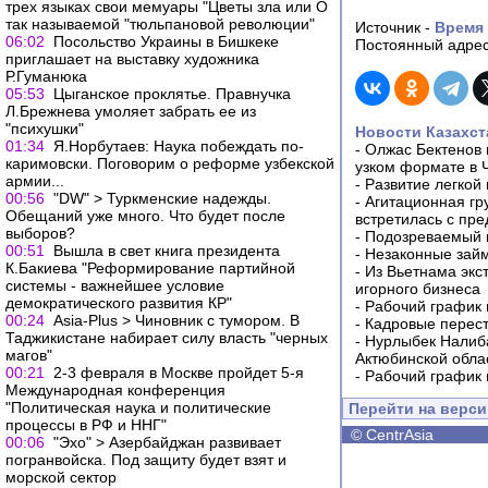
трех языках свои мемуары "Цветы зла или О
так называемой "тюльпановой революции"
Источник -
Время
06:02
Посольство Украины в Бишкеке
Постоянный адрес
приглашает на выставку художника
Р.Гуманюка
05:53
Цыганское проклятье. Правнучка
Л.Брежнева умоляет забрать ее из
"психушки"
Новости Казахст
01:34
Я.Норбутаев: Наука побеждать по-
-
Олжас Бектенов 
каримовски. Поговорим о реформе узбекской
узком формате в 
армии...
-
Развитие легкой
00:56
"DW" > Туркменские надежды.
-
Агитационная гр
Обещаний уже много. Что будет после
встретилась с пр
выборов?
-
Подозреваемый в
00:51
Вышла в свет книга президента
-
Незаконные займ
К.Бакиева "Реформирование партийной
-
Из Вьетнама экс
системы - важнейшее условие
игорного бизнеса
демократического развития КР"
-
Рабочий график 
00:24
Asia-Plus > Чиновник с тумором. В
-
Кадровые перес
Таджикистане набирает силу власть "черных
-
Нурлыбек Налиб
магов"
Актюбинской обла
00:21
2-3 февраля в Москве пройдет 5-я
-
Рабочий график 
Международная конференция
"Политическая наука и политические
Перейти на верс
процессы в РФ и ННГ"
©
CentrAsia
00:06
"Эхо" > Азербайджан развивает
погранвойска. Под защиту будет взят и
морской сектор