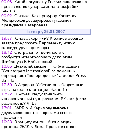
00:03
Китай покупает у России лицензию на
производство супер-самолета-амфибии
Бе-103
00:02
О языке. Как прокурор Кокшетау
Молдабеков дезавуировал указания
президента Назарбаева
Четверг, 25.01.2007
19:57
Кулова схарчили? К.Бакиев обещает
завтра предложить Парламенту новую
кандидатуру в премьеры
18:42
Отстранен от должности с
возбуждением уголовного дела аким
Экибастуза В.Набитовский
18:05
Джалалабадские НПО благодарят
"Counterpart International" за помощь и
опровергают "непорядочных" авторов Press-
Uz.info
17:30
А.Асроров: Узбекистан - бюджетные
игры на фоне стагнации. Часть 1-я
17:22
Н.Абуев: Индустриально-
инновационный путь развития РК - миф или
реальность? Ч. 1-я
17:01
IWPR > И.Каримову выгодна
двусмысленность с... сроками своего
правления
16:53
В защиту дунган. Анонс акции
протеста 26/01 у Дома Правительства в