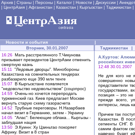
Архив
|
Страны
|
Персоны
|
Каталог
|
Новости
|
Дискуссии
|
Анекдо
|
ЦентрАзия
|
Афганистан
|
Казахстан
|
Кыргызстан
|
Таджикистан
|
Новости и события
|
Вторник, 30.01.2007
Таджикистан
|
16:26
Мать расстрелянного Т.Чикунова
А.Куртов: Алюми
призывает президентов ЦентрАзии отменить
российских инв
смертную казнь
12:48 30.01.2007
15:11
"Ледовые дворцы". Минобороны
Казахстана на сомнительных тендерах
Не для кого не я
разбазарило еще 390 млн тенге
совершенно новы
15:07
В Кыргызстане появляется
представители тв
"недовольство недовольством" (cоцопроc)
государствами, в
14:59
Очень-но хочется перепродать
позиция – это не
туркменский газ. Киев предлагает Москве
прежде всего, у
вернуть старую схему газорасчета
интересы, лишь к
14:52
Трубные переговоры. Н.Назарбаев
начал визит в Германию, затем - Украину
Причем так поступ
14:05
"Алас": Белеющие облака... Кыргызы -
Казахстан. В пос
заблудшая нация
сегменты СНГ. В 
13:50
Э.Куинн: Ху Цзиньтао покоряет
самим фактом сво
Африку. Визит в 8 стран
навечно будет е