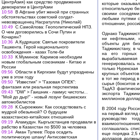
ЦентрАзия) как средство продвижения
которые оказыва
демократии в ЦентрАзии
относительную без
10:58
В Афгане убит женой при странных
своими соседями 
обстоятельствах советский солдат-
любыми путями с
невозвращенец Насратулла (Николай)
отношении, росси
10:49
C.Cамойлова: Геополитический НПЗ.
О чем договорились в Сочи Путин и
Однако Таджикиста
Кочарян?
ни нефтяными, н
10:36
А.Кудряшов: Святые покровители
объекты для биз
Ташкента. Герой национального
Таджикистану, в ч
освобождения - казах Толе-би
на его горных 
10:33
К.Муминов: Каримов необходим
вырабатываемая н
новым глобальным союзникам - Китаю и
генерировалась н
России
только Нурекская
09:56
Области в Киргизии будут упразднены
крупных объектов 
уже в этом году
в тот же период 
09:50
"Известия" > "Газовая ОПЕК":
сырья (бокситов и
фантазия или реальная перспектива
ТадАЗ фактически
09:43
"DW" > Гаишник - лакмус чистоты...
экспорта Таджик
"Мой до дыр!" - новый лозунг бишкекских
миллионов доллар
автомобилистов
09:28
К.Сыроежкин: Как соседствовать с
В 2004 году Росс
мудрой обезьяной? О будущем
на первый взгляд
казахстанско-китайских отношений
руководство тог
09:19
Аламудун. Кыргызстанцев продавали в
взаимоотношения
рабство в Казахстан по $500 за человека
соглашалась спи
09:14
Аман Тулеев: Пора осадить
еще порядка 2,5 
политическую шпану! Антисоветская
долларов должны