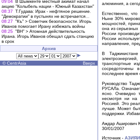
09:04
В Шымкенте местный акимат начал
алюминия, а сегод
акцию "Колыбель нации - Южный Казахстан"
08:37
Т.Гудава: Ирак - нефтяное решение.
Естественно, чт
"Демократии" в пустынях не встречается...
Ныне 30% мировог
08:27
"Къ" > Советчик безопасности. Игорь
мощностей, прина
Иванов помогает Ирану избежать войны
она из серьезных
08:25
"ВН" > Атомная действительность
России производи
Ирана. Игорь Иванов обещал сдать станцию
России используе
в срок
направление, пред
Архив
В Таджикистане
электроэнергией
©
CentrAsia
Вверх
транспортные из
сосредоточены в
последнее время 
Руководство Тадж
РУСАЛа. Означает
ясно. Очевидно 
несмотря ни на 
Россией. Это реал
лучше. Может быт
поддержки. Избав
Аждар Аширович К
30/01/2007
Источник -
АЗИЯ