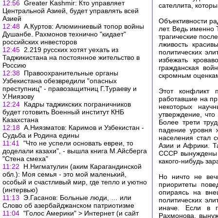
12:56
Greater Kashmir: Кто управляет
сателлита, котор
Центральной Азией, будет управлять всей
Азией
Объективности рад
12:48
А.Куртов: Алюминиевый топор войны
лет. Ведь именно 
Душанбе. Рахмонов технично "кидает"
трагические посл
российских инвесторов
лживость красив
12:45
2.219 русских хотят уехать из
политических эли
Таджикистана на постоянное жительство в
избежать кровав
Россию
гражданская вой
12:38
Правоохранительные органы
скромным оценкам
Узбекистана обезвредили "опасных
преступниц" - правозащитниц Г.Тураеву и
Этот конфликт п
У.Ниязову
работавшие на пр
12:24
Кадры таджикских пограничников
некоторых научн
будет готовить Военный институт КНБ
утверждение, что
Казахстана
Более трети тру
12:18
А.Ниязматов: Каримов и Узбекистан -
падение уровня 
Судьба и Родина едины
населения стал с
11:41
"Что не успели основать евреи, то
Азии и Африки. Т
доделали казахи", - вышла книга М.Айсберга
СССР вынуждены б
"Стена смеха"
какого-нибудь зар
11:22
Н.Нигматулин (аким Карагандинской
обл.): Моя семья - это мой маленький,
Но ничто не веч
особый и счастливый мир, где тепло и уютно
приоритеты повед
(интервью)
опираясь на вне
11:13
Э.Гасанов: Больные люди, … или
политических эли
Cлово об азербайджанском патриотизме
иначе. Если в п
11:04
"Голос Америки" > Интернет (и сайт
Рахмонова, вынуж