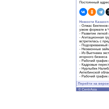
Постоянный адрес
Новости Казахст
-
Олжас Бектенов 
узком формате в 
-
Развитие легкой
-
Агитационная гр
встретилась с пр
-
Подозреваемый в
-
Незаконные займ
-
Из Вьетнама экс
игорного бизнеса
-
Рабочий график 
-
Кадровые перес
-
Нурлыбек Налиб
Актюбинской обла
-
Рабочий график 
Перейти на верс
©
CentrAsia