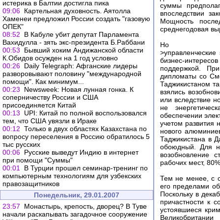
истерика в Балтии достигла пика
суммы предполаг
09:06
Картельная духовность. Аятолла
впоследствии за
Хаменеи предложил России создать "газовую
Мощность после
ОПЕК"
среднегодовая выр
08:52
В Кабуле убит депутат Парламента
Вахидулла - зять экс-президента Б.Раббани
Но
00:53
Бывший хоким Андижанской области
>управленческие 
К.Обидов осужден на 1 год условно
бизнес-интересо
00:26
Daily Telegraph: Афганские лидеры
поддержкой. При
разворовывают половину "международной
дипломаты со Смо
помощи". Как минимум...
Таджикистаном та
00:23
Newsweek: Новая лунная гонка. К
взялись возобнов
соперничеству России и США
или вследствие н
присоединяется Китай
не энергетичес
00:13
UPI: Китай по полной воспользовался
обеспечении элек
тем, что США увязли в Ираке
учетом развития 
00:12
Только в двух областях Казахстана по
нового алюминие
вопросу переселения в Россию обратилось 5
Таджикистана в Д
тыс русских
обоюдный. Для н
00:06
Русские выведут Индию в интернет
возобновление с
при помощи "Суммы"
рабочих мест, 80
00:01
В Турции прошел семинар-тренинг по
компьютерным технологиям для узбекских
Тем не менее, с 
правозащитников
его пределами об
Поскольку в дека
Понедельник, 29.01.2007
причастности к 
23:57
Монастырь, крепость, дворец? В Туве
устоявшиеся крим
начали раскапывать загадочное сооружение
Великобритании 