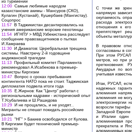
из Туркмении
12:00
Самые любимые народом
С точки же зрен
казахстанские акимы - Мансуров (СКО),
напрямую зависит
Кулагин (Кустанай), Кушербаев (Мангистау).
окупаемость опр
Соцопрос
расхода электро
11:57
В Таджикистан десантировались на
отношения к его
учения американские морские пехотинцы
препятствует ре
11:54
ИГНПУ > МВД Узбекистана расследует
объекты металлур
сообщение правозащитников о пытках
И.Хамраева
В правовом отн
11:30
И.Диаматов: Церебральная трещина
согласованы в со
системы. Навстречу 2-й годовщине
При этом РУСАЛ 
андижанской трагедии
метров, но при 
11:13
Профильный комитет Парламента
преткновения: Р
рекомендовал А.Исабекова в премьер-
Амударья по воп
министры Киргизии
учитывая известны
10:47
Вопрос о сроках пребывания
контингента НАТО пока не стоит. Таджикская
Итак, РУСАЛ, есте
дипломатия подвела итоги года
надежных гарант
10:35
Е.Жирнов: Как "Центр" работал с
алюминия напряму
региональными кадрами - исторический опыт
алюминия не могут
Т.Усубалиева и Ш.Рашидова
электроэнергии н
10:29
И не прощались, и не уходят...
возросли тарифы 
Мигранты не спешат покидать российские
Западной Европе 
рынки
и Италии один 
10:21
"НГ" > Бакиев освободился от Кулова.
алюминиевая про
В Киргизии будет технический премьер-
прекратила и Япо
министр
алюминиевых комп