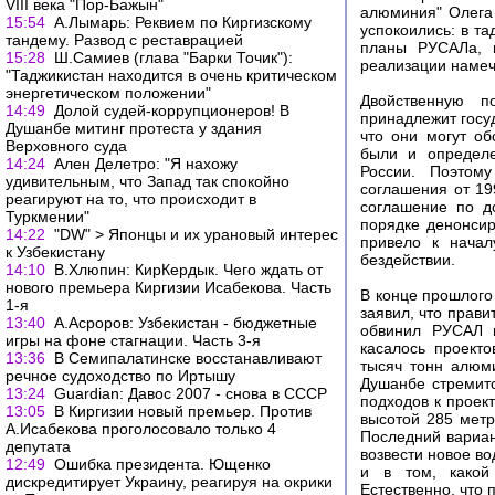
VIII века "Пор-Бажын"
алюминия" Олега 
15:54
А.Лымарь: Реквием по Киргизскому
успокоились: в т
тандему. Развод с реставрацией
планы РУСАЛа, и
15:28
Ш.Самиев (глава "Барки Точик"):
реализации намеч
"Таджикистан находится в очень критическом
энергетическом положении"
Двойственную п
14:49
Долой судей-коррупционеров! В
принадлежит госу
Душанбе митинг протеста у здания
что они могут об
Верховного суда
были и определе
14:24
Ален Делетро: "Я нахожу
России. Поэтом
удивительным, что Запад так спокойно
соглашения от 19
реагируют на то, что происходит в
соглашение по д
Туркмении"
порядке денонси
14:22
"DW" > Японцы и их урановый интерес
привело к начал
к Узбекистану
бездействии.
14:10
В.Хлюпин: КирКердык. Чего ждать от
нового премьера Киргизии Исабекова. Часть
В конце прошлого
1-я
заявил, что прави
13:40
А.Асроров: Узбекистан - бюджетные
обвинил РУСАЛ в
игры на фоне стагнации. Часть 3-я
касалось проект
13:36
В Семипалатинске восстанавливают
тысяч тонн алюм
речное судоходство по Иртышу
Душанбе стремитс
13:24
Guardian: Давос 2007 - снова в СССР
подходов к проек
13:05
В Киргизии новый премьер. Против
высотой 285 метр
А.Исабекова проголосовало только 4
Последний вариан
депутата
возвести новое в
12:49
Ошибка президента. Ющенко
и в том, какой
дискредитирует Украину, реагируя на окрики
Естественно, что 