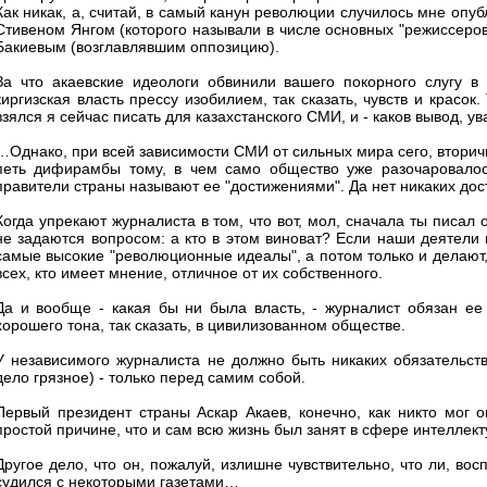
Как никак, а, считай, в самый канун революции случилось мне опу
Стивеном Янгом (которого называли в числе основных "режиссеров
Бакиевым (возглавлявшим оппозицию).
За что акаевские идеологи обвинили вашего покорного слугу в
киргизская власть прессу изобилием, так сказать, чувств и красок.
взялся я сейчас писать для казахстанского СМИ, и - каков вывод,
…Однако, при всей зависимости СМИ от сильных мира сего, вторич
петь дифирамбы тому, в чем само общество уже разочаровалос
правители страны называют ее "достижениями". Да нет никаких дос
Когда упрекают журналиста в том, что вот, мол, сначала ты писал о
не задаются вопросом: а кто в этом виноват? Если наши деятели
самые высокие "революционные идеалы", а потом только и делают,
всех, кто имеет мнение, отличное от их собственного.
Да и вообще - какая бы ни была власть, - журналист обязан ее 
хорошего тона, так сказать, в цивилизованном обществе.
У независимого журналиста не должно быть никаких обязательств
дело грязное) - только перед самим собой.
Первый президент страны Аскар Акаев, конечно, как никто мог 
простой причине, что и сам всю жизнь был занят в сфере интеллект
Другое дело, что он, пожалуй, излишне чувствительно, что ли, во
судился с некоторыми газетами…