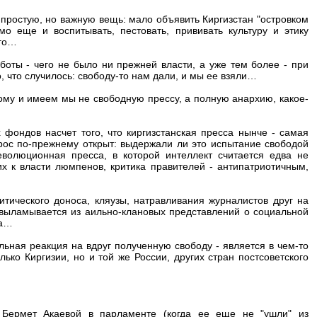
р простую, но важную вещь: мало объявить Киргизстан "островком
о еще и воспитывать, пестовать, прививать культуру и этику
его…
аботы - чего не было ни прежней власти, а уже тем более - при
, что случилось: свободу-то нам дали, и мы ее взяли…
отому и имеем мы не свободную прессу, а полную анархию, какое-
фондов насчет того, что киргизстанская пресса нынче - самая
рос по-прежнему открыт: выдержали ли это испытание свободой
волюционная пресса, в которой интеллект считается едва не
 к власти люмпенов, критика правителей - антипатриотичным,
итического доноса, кляузы, натравливания журналистов друг на
то выламывается из аильно-клановых представлений о социальной
да…
альная реакция на вдруг полученную свободу - является в чем-то
ько Киргизии, но и той же России, других стран постсоветского
Бермет Акаевой в парламенте (когда ее еще не "ушли" из