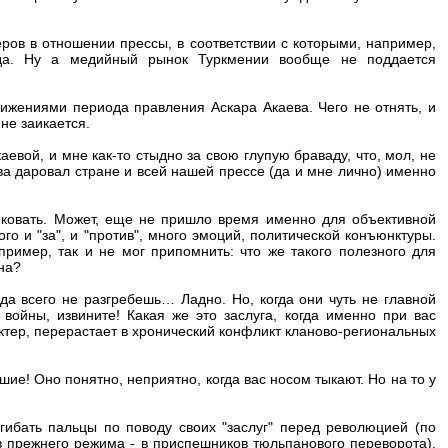
ов в отношении прессы, в соответствии с которыми, например,
да. Ну а медийный рынок Туркмении вообще не поддается
ижениями периода правления Аскара Акаева. Чего не отнять, и
не заикается.
евой, и мне как-то стыдно за свою глупую браваду, что, мол, не
ва даровал стране и всей нашей прессе (да и мне лично) именно
итиковать. Может, еще не пришло время именно для объективной
го и "за", и "против", много эмоций, политической конъюнктуры.
ример, так и не мог припомнить: что же такого полезного для
на?
ода всего не разгребешь… Ладно. Но, когда они чуть не главной
 войны, извините! Какая же это заслуга, когда именно при вас
ктер, перерастает в хронический конфликт кланово-региональных
шие! Оно понятно, неприятно, когда вас носом тыкают. Но на то у
агибать пальцы по поводу своих "заслуг" перед революцией (по
в прежнего режима - в приспешников тюльпанового переворота).