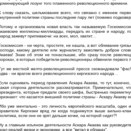
доминирующий лозунг того пламенного революционного времени.
К слову сказать, шельмование всего, что связано с именем перв
внутренней политики страны последние пару лет (помимо подкове
Потому и организовала новая власть так называемую Госкомисси
акаевские миллионы-миллиарды, передать их стране и народу, по
народ заживут припеваючи: на всех, мол, хватит…
Госкомиссия - ни черта, простите, не нашла, а вот обливание гряз
господи, какому деятелю или журналисту замолвить доброе слов
Акаева! Знаю об этом не понаслышке, ибо сразу после революци
пороках, в которых победители-революционеры обвинили первого 
Тут же местной желто-революционной прессе скомандовали "фас!"
едва - ни врагом всего революционного киргизского народа…
Если оценивать период правления Аскара Акаева, то тут, конечно
какая сторона деятельности рассматривается. Примечательно, ч
президента, которые предали своего шефа, быстренько переметн
признают: что касается внешней политики страны - Аскару Акаеву е
Ибо уже ментально - это личность европейского масштаба, один 
правители Киргизии вряд ли когда поднимутся выше аильно-клан
политика, если они не зрят дальше кочки, на которой сидят?!
Ну а главным изъяном деятельности Аскара Акаева как руководите
знал реалий жизни и экономики, а все "витал в облаках".