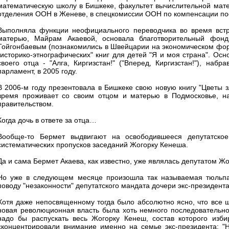
математическую школу в Бишкеке, факультет вычислительной мате
отделения ООН в Женеве, в спецкомиссии ООН по компенсации по
Выполняла функции неофициального переводчика во время вст
матерью, Майрам Акаевой, основала благотворительный фонд
Тойгонбаевым (познакомились в Швейцарии на экономическом форум
"историко-этнографических" книг для детей "Я и моя страна". Ос
своего отца - "Алга, Киргизстан!" ("Вперед, Киргизстан!"), на
парламент, в 2005 году.
В 2006-м году презентовала в Бишкеке свою новую книгу "Цветы 
время проживает со своим отцом и матерью в Подмосковье, на
правительством.
Когда дочь в ответе за отца…
Вообще-то Бермет выдвигают на освободившееся депутатско
систематических пропусков заседаний Жогорку Кенеша.
Да и сама Бермет Акаева, как известно, уже являлась депутатом Ж
Но уже в следующем месяце произошла так называемая тюльпан
поводу "незаконности" депутатского мандата дочери экс-президента
Хотя даже непосвященному тогда было абсолютно ясно, что все ши
новая революционная власть была хоть немного последовательной,
надо бы распускать весь Жогорку Кенеш, состав которого изб
сконцентрировали внимание именно на семье экс-президента: "Н