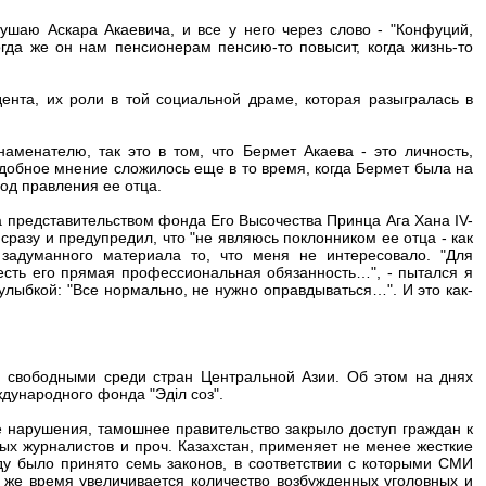
ушаю Аскара Акаевича, и все у него через слово - "Конфуций,
огда же он нам пенсионерам пенсию-то повысит, когда жизнь-то
ента, их роли в той социальной драме, которая разыгралась в
менателю, так это в том, что Бермет Акаева - это личность,
одобное мнение сложилось еще в то время, когда Бермет была на
од правления ее отца.
ла представительством фонда Его Высочества Принца Ага Хана IV-
 сразу и предупредил, что "не являюсь поклонником ее отца - как
 задуманного материала то, что меня не интересовало. "Для
 есть его прямая профессиональная обязанность…", - пытался я
 улыбкой: "Все нормально, не нужно оправдываться…". И это как-
свободными среди стран Центральной Азии. Об этом на днях
ждународного фонда "Эдiл соз".
е нарушения, тамошнее правительство закрыло доступ граждан к
х журналистов и проч. Казахстан, применяет не менее жесткие
оду было принято семь законов, в соответствии с которыми СМИ
 же время увеличивается количество возбужденных уголовных и