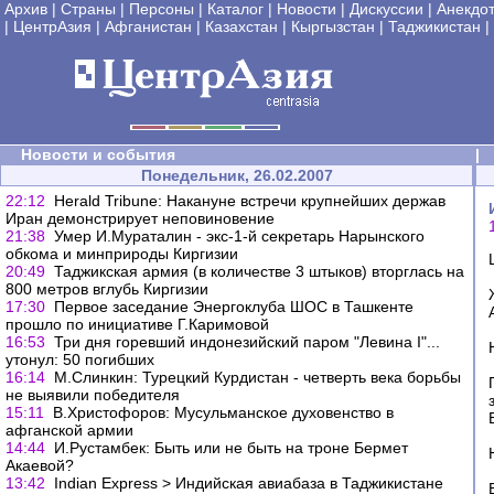
Архив
|
Страны
|
Персоны
|
Каталог
|
Новости
|
Дискуссии
|
Анекдо
|
ЦентрАзия
|
Афганистан
|
Казахстан
|
Кыргызстан
|
Таджикистан
|
Новости и события
|
Понедельник, 26.02.2007
22:12
Herald Tribune: Накануне встречи крупнейших держав
Иран демонстрирует неповиновение
21:38
Умер И.Мураталин - экс-1-й секретарь Нарынского
обкома и минприроды Киргизии
20:49
Таджикская армия (в количестве 3 штыков) вторглась на
800 метров вглубь Киргизии
17:30
Первое заседание Энергоклуба ШОС в Ташкенте
прошло по инициативе Г.Каримовой
16:53
Три дня горевший индонезийский паром "Левина I"...
утонул: 50 погибших
16:14
М.Слинкин: Турецкий Курдистан - четверть века борьбы
не выявили победителя
15:11
В.Христофоров: Мусульманское духовенство в
афганской армии
14:44
И.Рустамбек: Быть или не быть на троне Бермет
Акаевой?
13:42
Indian Еxpress > Индийская авиабаза в Таджикистане