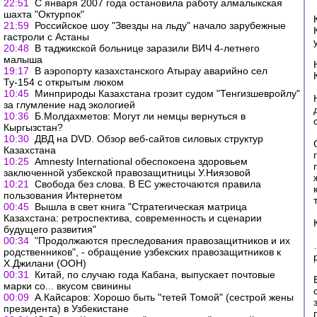
22:51
С января 2007 года остановила работу алмалыкская
шахта "Октурпок"
21:59
Российское шоу "Звезды на льду" начало зарубежные
гастроли с Астаны
20:48
В таджикской больнице заразили ВИЧ 4-летнего
малыша
19:17
В аэропорту казахстанского Атырау аварийно сел
Ту-154 с открытым люком
10:45
Минприроды Казахстана грозит судом "Тенгизшевройлу"
за глумление над экологией
10:36
Б.Молдахметов: Могут ли немцы вернуться в
Кыргызстан?
10:30
ДВД на DVD. Обзор веб-сайтов силовых структур
Казахстана
10:25
Amnesty International обеспокоена здоровьем
заключенной узбекской правозащитницы У.Ниязовой
10:21
Свобода без слова. В ЕС ужесточаются правила
пользования Интернетом
00:45
Вышла в свет книга "Стратегическая матрица
Казахстана: ретроспектива, современность и сценарии
будущего развития"
00:34
"Продолжаются преследования правозащитников и их
родственников", - обращение узбекских правозащитников к
Х.Джилани (ООН)
00:31
Китай, по случаю года Кабана, выпускает почтовые
марки со... вкусом свинины
00:09
А.Кайсаров: Хорошо быть "тетей Томой" (сестрой жены
президента) в Узбекистане