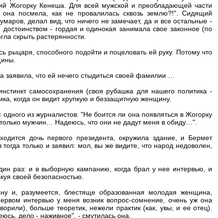
ний Жогорку Кенеша. Для всей мужской и преобладающей части
о она посмела, как не провалилась сквозь землю?!". Сидящий
аров, делал вид, что ничего не замечает, да и все остальные -
достоинством - гордая и одинокая занимала свое законное (по
гла скрыть растерянности.
сь рыцаря, способного подойти и поцеловать ей руку. Потому что
щины.
а заявила, что ей нечего стыдиться своей фамилии …
 инстинкт самосохранения (своя рубашка для нашего политика -
ика, когда он видит хрупкую и беззащитную женщину.
 одного из журналистов: "Не боится ли она появляться в Жогорку
 столько мужчин… Надеюсь, что они не дадут меня в обиду…".
ходится дочь первого президента, окружила здание, и Бермет
 тогда только и заявил: мол, вы же видите, что народ недоволен,
ин раз: и в выборную кампанию, когда брал у нее интервью, и
скуя своей безопасностью.
 ну и, разумеется, блестяще образованная молодая женщина,
первом интервью у меня возник вопрос-сомнение, очень уж она
орили), больше теоретик, нежели практик (как, увы, и ее отец).
еюсь, дело - наживное", - смутилась она.