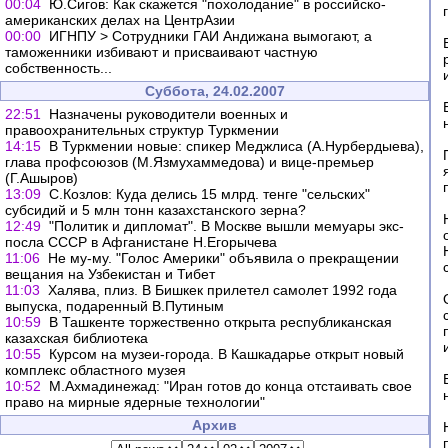
00:04
Ю.Сигов: Как скажется "похолодание" в российско-
американских делах на ЦентрАзии
00:00
ИГНПУ > Сотрудники ГАИ Андижана вымогают, а
таможенники избивают и присваивают частную
собственность...
Суббота, 24.02.2007
22:51
Назначены руководители военных и
правоохранительных структур Туркмении
14:15
В Туркмении новые: спикер Меджлиса (А.Нурбердыева),
глава профсоюзов (М.Язмухаммедова) и вице-премьер
(Г.Ашыров)
13:09
С.Козлов: Куда делись 15 млрд. тенге "сельских"
субсидий и 5 млн тонн казахстанского зерна?
12:49
"Политик и дипломат". В Москве вышли мемуары экс-
посла СССР в Афганистане Н.Егорычева
11:06
Не му-му. "Голос Америки" объявила о прекращении
вещания на Узбекистан и Тибет
11:03
Халява, плиз. В Бишкек прилетел самолет 1992 года
выпуска, подаренный В.Путиным
10:59
В Ташкенте торжественно открыта республиканская
казахская библиотека
10:55
Курсом на музеи-города. В Кашкадарье открыт новый
комплекс областного музея
10:52
М.Ахмадинежад: "Иран готов до конца отстаивать свое
право на мирные ядерные технологии"
Архив