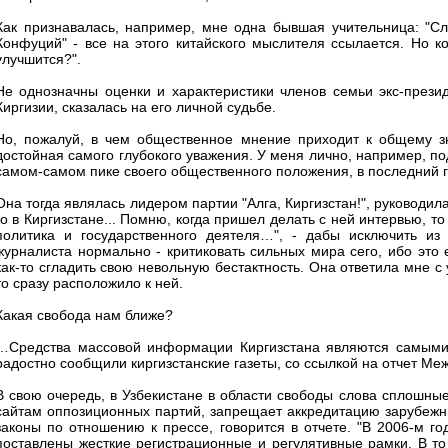
Как признавалась, например, мне одна бывшая учительница: "Сл
Конфуций" - все на этого китайского мыслителя ссылается. Но к
улучшится?".
Не однозначны оценки и характеристики членов семьи экс-презид
Киргизии, сказалась на его личной судьбе.
Но, пожалуй, в чем общественное мнение приходит к общему зна
достойная самого глубокого уважения. У меня лично, например, п
самом-самом пике своего общественного положения, в последний г
Она тогда являлась лидером партии "Алга, Киргизстан!", руководи
го в Киргизстане... Помню, когда пришел делать с ней интервью, то
политика и государственного деятеля…", - дабы исключить из
журналиста нормально - критиковать сильных мира сего, ибо это
как-то сгладить свою невольную бестактность. Она ответила мне с
то сразу расположило к ней.
Какая свобода нам ближе?
…Средства массовой информации Киргизстана являются самыми 
радостно сообщили киргизстанские газеты, со ссылкой на отчет Ме
В свою очередь, в Узбекистане в области свободы слова сплошны
сайтам оппозиционных партий, запрещает аккредитацию зарубежны
законы по отношению к прессе, говорится в отчете. "В 2006-м г
поставлены жесткие регистрационные и регулятивные рамки. В то