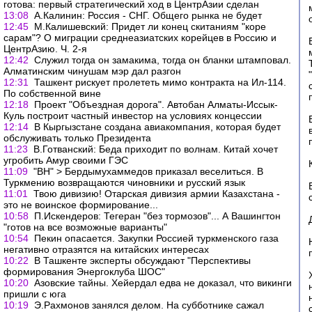
готова: первый стратегический ход в ЦентрАзии сделан
13:08
А.Калинин: Россия - СНГ. Общего рынка не будет
12:45
М.Калишевский: Придет ли конец скитаниям "коре
сарам"? О миграции среднеазиатских корейцев в Россию и
ЦентрАзию. Ч. 2-я
12:42
Служил тогда он замакима, тогда он бланки штамповал.
Алматинским чинушам мэр дал разгон
12:31
Ташкент рискует пролететь мимо контракта на Ил-114.
По собственной вине
12:18
Проект "Объездная дорога". Автобан Алматы-Иссык-
Куль построит частный инвестор на условиях концессии
12:14
В Кыргызстане создана авиакомпания, которая будет
обслуживать только Президента
11:23
В.Готванский: Беда приходит по волнам. Китай хочет
угробить Амур своими ГЭС
11:09
"ВН" > Бердымухаммедов приказал веселиться. В
Туркмению возвращаются чиновники и русский язык
11:01
Твою дивизию! Отарская дивизия армии Казахстана -
это не воинское формирование...
10:58
П.Искендеров: Тегеран "без тормозов"... А Вашингтон
"готов на все возможные варианты"
10:54
Пекин опасается. Закупки Россией туркменского газа
негативно отразятся на китайских интересах
10:22
В Ташкенте эксперты обсуждают "Перспективы
формирования Энергоклуба ШОС"
10:20
Азовские тайны. Хейердал едва не доказал, что викинги
пришли с юга
10:19
Э.Рахмонов занялся делом. На субботнике сажал