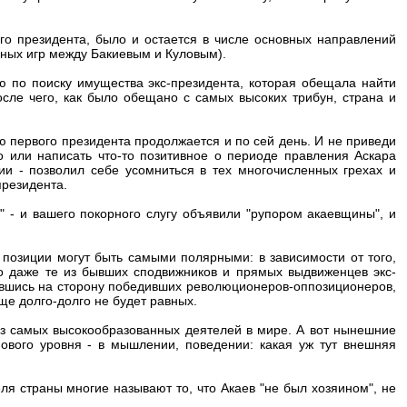
ого президента, было и остается в числе основных направлений
рных игр между Бакиевым и Куловым).
ю по поиску имущества экс-президента, которая обещала найти
сле чего, как было обещано с самых высоких трибун, страна и
ью первого президента продолжается и по сей день. И не приведи
о или написать что-то позитивное о периоде правления Аскара
и - позволил себе усомниться в тех многочисленных грехах и
президента.
 - и вашего покорного слугу объявили "рупором акаевщины", и
, позиции могут быть самыми полярными: в зависимости от того,
то даже те из бывших сподвижников и прямых выдвиженцев экс-
увшись на сторону победивших революционеров-оппозиционеров,
ще долго-долго не будет равных.
из самых высокообразованных деятелей в мире. А вот нынешние
ового уровня - в мышлении, поведении: какая уж тут внешняя
ля страны многие называют то, что Акаев "не был хозяином", не