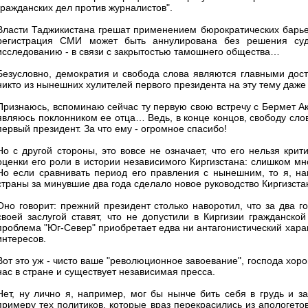
гражданских дел против журналистов".
Власти Таджикистана грешат применением бюрократических барьер
регистрация СМИ может быть аннулирована без решения су
исследованию - в связи с закрытостью тамошнего общества…
Безусловно, демократия и свобода слова являются главными дост
никто из нынешних хулителей первого президента на эту тему даже 
Признаюсь, вспоминаю сейчас ту первую свою встречу с Бермет Ака
являюсь поклонником ее отца… Ведь, в конце концов, свободу сло
первый президент. За что ему - огромное спасибо!
Но с другой стороны, это вовсе не означает, что его нельзя кр
оценки его роли в истории независимого Киргизстана: слишком мно
Но если сравнивать период его правления с нынешним, то я, нап
страны за минувшие два года сделало новое руководство Киргизста
Оно говорит: прежний президент столько наворотил, что за два г
своей заслугой ставят, что не допустили в Киргизии гражданской
проблема "Юг-Север" приобретает едва ни антагонистический хара
интересов.
Вот это уж - чисто ваше "революционное завоевание", господа хоро
нас в стране и существует независимая пресса.
Нет, ну лично я, например, мог бы нынче бить себя в грудь и з
примеру тех политиков, которые враз перекрасились из апологето