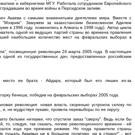
матики и кибернетики МГУ. Работала сотрудником Европейского
страдавшим во время войны в Персидском заливе.
реч Акаева с самыми знаменитыми деятелями мира. Вместе с
 "Мээрим". Замужем за казахстанским бизнесменом Адилем
е в 1996 году, поженились в Алматы в 1998 году). Автор цикла
нователь одной из ведущих партий страны во времена правления
бравшей наибольшее количество мест на февральских выборах в
зла", посвященную революции 24 марта 2005 года. В настоящее
 одной из государственных дач, предоставленных российским
е место ее брата - Айдара, который был его лишен из-за
огорку Кенеша, победив на февральских выборах 2005 года.
овая революция: новая власть скоренько устроила склоку по
, и, не мудрствуя лукаво, провела перевыборы по ее округу.
то белыми нитками, что спустили заказ "сверху". Ведь если бы
 то, следуя, так сказать, логике революционного времени - ей
ирался еще при прежнем режиме. Но тогда правители страны
е пущать Акаевых ни в большую политику, ни в страну!" - вот