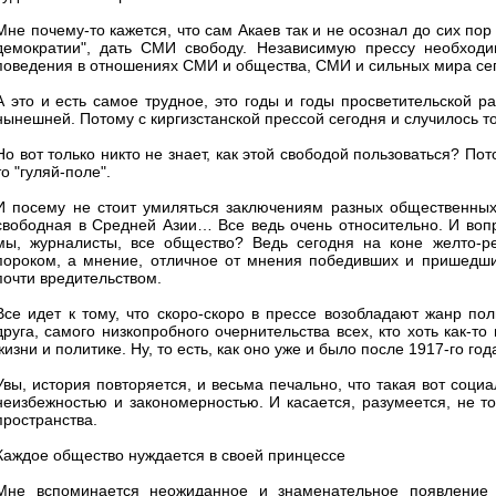
Мне почему-то кажется, что сам Акаев так и не осознал до сих по
демократии", дать СМИ свободу. Независимую прессу необходим
поведения в отношениях СМИ и общества, СМИ и сильных мира с
А это и есть самое трудное, это годы и годы просветительской р
нынешней. Потому с киргизстанской прессой сегодня и случилось то
Но вот только никто не знает, как этой свободой пользоваться? П
то "гуляй-поле".
И посему не стоит умиляться заключениям разных общественных 
свободная в Средней Азии… Все ведь очень относительно. И воп
мы, журналисты, все общество? Ведь сегодня на коне желто-ре
пороком, а мнение, отличное от мнения победивших и пришедших
почти вредительством.
Все идет к тому, что скоро-скоро в прессе возобладают жанр пол
друга, самого низкопробного очернительства всех, кто хоть как-
жизни и политике. Ну, то есть, как оно уже и было после 1917-го го
Увы, история повторяется, и весьма печально, что такая вот соци
неизбежностью и закономерностью. И касается, разумеется, не тол
пространства.
Каждое общество нуждается в своей принцессе
Мне вспоминается неожиданное и знаменательное появление 