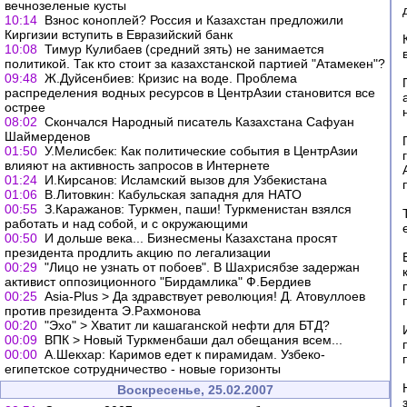
вечнозеленые кусты
10:14
Взнос коноплей? Россия и Казахстан предложили
Киргизии вступить в Евразийский банк
10:08
Тимур Кулибаев (средний зять) не занимается
политикой. Так кто стоит за казахстанской партией "Атамекен"?
09:48
Ж.Дуйсенбиев: Кризис на воде. Проблема
распределения водных ресурсов в ЦентрАзии становится все
острее
08:02
Скончался Народный писатель Казахстана Сафуан
Шаймерденов
01:50
У.Мелисбек: Как политические события в ЦентрАзии
влияют на активность запросов в Интернете
01:24
И.Кирсанов: Исламский вызов для Узбекистана
01:06
В.Литовкин: Кабульская западня для НАТО
00:55
З.Каражанов: Туркмен, паши! Туркменистан взялся
работать и над собой, и с окружающими
00:50
И дольше века... Бизнесмены Казахстана просят
президента продлить акцию по легализации
00:29
"Лицо не узнать от побоев". В Шахрисябзе задержан
активист оппозиционного "Бирдамлика" Ф.Бердиев
00:25
Asia-Plus > Да здравствует революция! Д. Атовуллоев
против президента Э.Рахмонова
00:20
"Эхо" > Хватит ли кашаганской нефти для БТД?
00:09
ВПК > Новый Туркменбаши дал обещания всем...
00:00
А.Шекхар: Каримов едет к пирамидам. Узбеко-
египетское сотрудничество - новые горизонты
Воскресенье, 25.02.2007