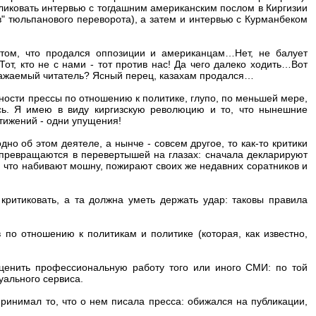
бликовать интервью с тогдашним американским послом в Киргизии
" тюльпанового переворота), а затем и интервью с Курманбеком
 том, что продался оппозиции и американцам…Нет, не балует
 Тот, кто не с нами - тот против нас! Да чего далеко ходить…Вот
 уважаемый читатель? Ясный перец, казахам продался…
ности прессы по отношению к политике, глупо, по меньшей мере,
ь. Я имею в виду киргизскую революцию и то, что нынешние
тижений - одни упущения!
дно об этом деятеле, а нынче - совсем другое, то как-то критики
 превращаются в перевертышей на глазах: сначала декларируют
 что набивают мошну, пожирают своих же недавних соратников и
критиковать, а та должна уметь держать удар: таковы правила
 по отношению к политикам и политике (которая, как известно,
оценить профессиональную работу того или иного СМИ: по той
уального сервиса.
спринимал то, что о нем писала пресса: обижался на публикации,