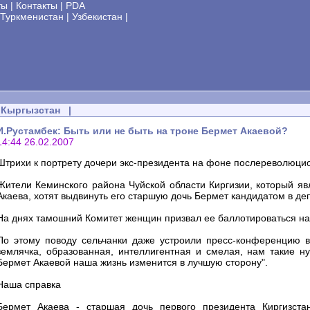
ты
|
Контакты
|
PDA
Туркменистан
|
Узбекистан
|
Кыргызстан
|
И.Рустамбек: Быть или не быть на троне Бермет Акаевой?
14:44 26.02.2007
Штрихи к портрету дочери экс-президента на фоне послереволюци
Жители Кеминского района Чуйской области Киргизии, который яв
Акаева, хотят выдвинуть его старшую дочь Бермет кандидатом в де
На днях тамошний Комитет женщин призвал ее баллотироваться на
По этому поводу сельчанки даже устроили пресс-конференцию в
землячка, образованная, интеллигентная и смелая, нам такие ну
Бермет Акаевой наша жизнь изменится в лучшую сторону".
Наша справка
Бермет Акаева - старшая дочь первого президента Киргизста