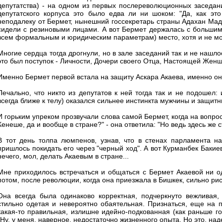
депутатства) - на одном из первых послереволюционных заседа
депутатского корпуса это было едва ли ни шоком: "Да, как эт
неподалеку от Бермет, нынешний госсекретарь страны Адахан Мадум
сидели с резиновыми лицами. А вот Бермет держалась с большим 
всем формальным и юридическим параметрам) место, хотя и не мо
Многие сердца тогда дрогнули, но в зале заседаний так и не нашло
это был поступок - Личности, Дочери своего Отца, Настоящей Жен
Именно Бермет первой встала на защиту Аскара Акаева, именно он
Печально, что никто из депутатов к ней тогда так и не подошел:
всегда ближе к телу) оказался сильнее инстинкта мужчины и защитн
И горьким упреком прозвучали слова самой Бермет, когда на вопрос
Кенеше, да и вообще в стране?" - она ответила: "Но ведь здесь же
В тот день толпа люмпенов, узнав, что в стенах парламента на
пришлось покидать его через "черный ход". А вот Курманбек Бакиев
нечего, мол, делать Акаевым в стране...
Мне приходилось встречаться и общаться с Бермет Акаевой ни од
потом, после революции, когда она приезжала в Бишкек, сильно ри
Она всегда была одинаково корректная, подчеркнуто вежливая,
стильно одетая и невероятно обаятельная. Признаться, еще на 
какая-то правильная, излишне идейно-подкованная (как раньше гов
"Ну, у меня, наверное, недостаточно жизненного опыта. Но это, над