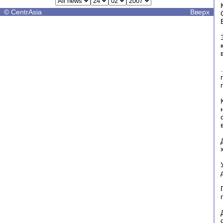
©
CentrAsia
Вверх