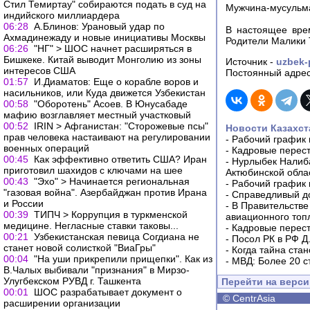
Стил Темиртау" собираются подать в суд на
Мужчина-мусульма
индийского миллиардера
06:28
А.Блинов: Урановый удар по
В настоящее врем
Ахмадинежаду и новые инициативы Москвы
Родители Малики 
06:26
"НГ" > ШОС начнет расширяться в
Бишкеке. Китай выводит Монголию из зоны
Источник -
uzbek-
интересов США
Постоянный адрес
01:57
И.Диаматов: Еще о корабле воров и
насильников, или Куда движется Узбекистан
00:58
"Оборотень" Асоев. В Юнусабаде
мафию возглавляет местный участковый
00:52
IRIN > Афганистан: "Сторожевые псы"
Новости Казахст
прав человека настаивают на регулировании
-
Рабочий график 
военных операций
-
Кадровые перес
00:45
Как эффективно ответить США? Иран
-
Нурлыбек Налиб
приготовил шахидов с ключами на шее
Актюбинской обла
00:43
"Эхо" > Начинается региональная
-
Рабочий график 
"газовая война". Азербайджан против Ирана
-
Справедливый до
и России
-
В Правительстве
00:39
ТИПЧ > Коррупция в туркменской
авиационного топ
медицине. Негласные ставки таковы...
-
Кадровые перес
00:21
Узбекистанская певица Согдиана не
-
Посол РК в РФ Д
станет новой солисткой "ВиаГры"
-
Когда тайна ста
00:04
"На уши прикрепили прищепки". Как из
-
МВД: Более 20 с
В.Чалых выбивали "признания" в Мирзо-
Улугбекском РУВД г. Ташкента
Перейти на верс
00:01
ШОС разрабатывает документ о
©
CentrAsia
расширении организации