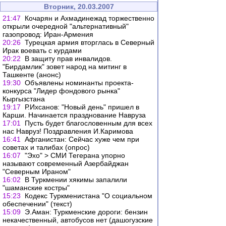
Вторник, 20.03.2007
21:47
Кочарян и Ахмадинежад торжественно
открыли очередной "альтернативный"
газопровод: Иран-Армения
20:26
Турецкая армия вторглась в Северный
Ирак воевать с курдами
20:22
В защиту прав инвалидов.
"Бирдамлик" зовет народ на митинг в
Ташкенте (анонс)
19:30
Объявлены номинанты проекта-
конкурса "Лидер фондового рынка"
Кыргызстана
19:17
Р.Ихсанов: "Новый день" пришел в
Карши. Начинается празднование Навруза
17:01
Пусть будет благословенным для всех
нас Навруз! Поздравления И.Каримова
16:41
Афганистан: Сейчас хуже чем при
советах и талибах (опрос)
16:07
"Эхо" > СМИ Тегерана упорно
называют современный Азербайджан
"Северным Ираном"
16:02
В Туркмении хякимы запалили
"шаманские костры"
15:23
Кодекс Туркменистана "О социальном
обеспечении" (текст)
15:09
Э.Аман: Туркменские дороги: бензин
некачественный, автобусов нет (дашогузские