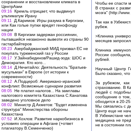
сохранении и восстановлении климата в
Чтобы ее спасти м
ЦентрАзии
В странах с разв
09:16
Кремль отрицает, что выдвинул
мозга" (http://www
ультиматум Ирану
09:11
Д.Каримов: Игры разума в Киргизии,
Так как в Узбекис
или Как голые пупки вредят генофонду
рубеж.
нации
09:08
В Киргизии задержан россиянин,
>Клиника универс
пытавшийся незаконно вывезти из страны 90
месяцев запросил
гастарбайтеров
08:23
Азербайджанский МИД призвал ЕС не
Клиника иммуноп
покупать туркменский газ у России
России сообщила,
08:17
У.Зайнабидинов/Рашид-зода: ШОС и
рублей.
Демократия. Кто кого...
08:14
Д.Нечитайло: Деятельность "Братьев-
Научный Центр Г
мусульман" в Европе (от истории к
Было сказано, что
современности)
08:12
А.Подцероб: Американо-иранский
За рубежом, как
конфликт. Возможные сценарии развития
страхованию. В К
08:05
Не платил налогов... На замглавы
людей с подобным
налогового комитета Казахстана С.Канатова
сообщение о том,
заведено уголовное дело
обходится в 20-25
08:02
Министр Д.Ахметов: "Будет изменена
Мы связались с д
структура" Министерства обороны
Центр еще не нач
Казахстана
В Узбекистане че
07:52
И.Хохлов: Развитие наркобизнеса в
медицина не пред
условиях операции в Афгане (+ответ
не в состоянии пл
плагиатору В.Семенченко)