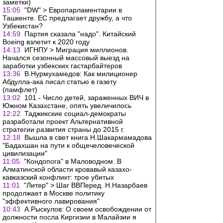
заметки)
15:05
"DW" > Европарламентарии в
Ташкенте. ЕС предлагает дружбу, а что
Узбекистан?
14:59
Партия сказала "надо". Китайский
Boeing взлетит к 2020 году
14:13
ИГНПУ > Миграция миллионов.
Начался сезонный массовый выезд на
заработки узбекских гастарбайтеров
13:36
В.Нурмухамедов: Как милиционер
Абдулла-ака писал статью в газету
(памфлет)
13:02
101 - Число детей, зараженных ВИЧ в
Южном Казахстане, опять увеличилось
12:22
Таджикские социал-демократы
разработали проект Альтернативной
стратегии развития страны до 2015 г.
12:18
Вышла в свет книга Н.Шакармамадова
"Бадахшан на пути к общечеловеческой
цивилизации"
11:05
"Кондопога" в Маловодном. В
Алматинской области кровавый казахо-
кавказский конфликт: трое убитых
11:01
"Литер" > Шаг ВВПеред. Н.Назарбаев
продолжает в Москве политику
"эффективного лавирования"
10:43
А.Рыскулов: О своем освобождении от
должности посла Киргизии в Малайзии я