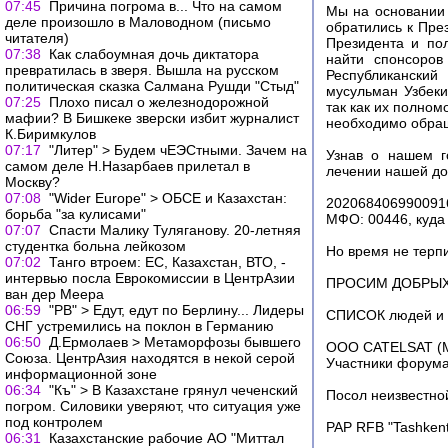
07:45
Причина погрома в... Что на самом
Мы на основании 
деле произошло в Маловодном (письмо
обратились к Пре
читателя)
Президента и по
07:38
Как слабоумная дочь диктатора
найти спонсоров
превратилась в зверя. Вышла на русском
Республикански
политическая сказка Салмана Рушди "Стыд"
мусульман Узбеки
07:25
Плохо писал о железнодорожной
так как их полном
мафии? В Бишкеке зверски избит журналист
необходимо обращ
К.Биримкулов
07:17
"Литер" > Будем чЕЭСтными. Зачем на
Узнав о нашем г
самом деле Н.Назарбаев прилетал в
лечении нашей доч
Москву?
07:08
"Wider Europe" > ОБСЕ и Казахстан:
2020684069900916
борьба "за кулисами"
МФО: 00446, куда
07:07
Спасти Малику Туляганову. 20-летняя
студентка больна лейкозом
Но время не терпи
07:02
Танго втроем: ЕС, Казахстан, ВТО, -
интервью посла Еврокомиссии в ЦентрАзии
ПРОСИМ ДОБРЫХ
ван дер Меера
06:59
"РВ" > Едут, едут по Берлину... Лидеры
СПИСОК людей и о
СНГ устремились на поклон в Германию
06:50
Д.Ермолаев > Метаморфозы бывшего
ООО CATELSAT (Ma
Союза. ЦентрАзия находятся в некой серой
Участники форума
информационной зоне
06:34
"Къ" > В Казахстане грянул чеченский
Посол неизвестной
погром. Силовики уверяют, что ситуация уже
под контролем
PAP RFB "Tashkent
06:31
Казахстанские рабочие АО "Миттал