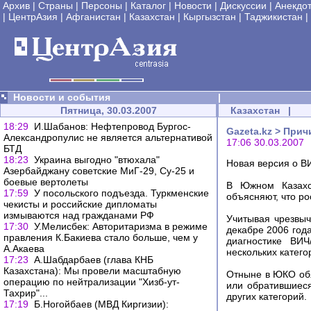
Архив
|
Страны
|
Персоны
|
Каталог
|
Новости
|
Дискуссии
|
Анекдо
|
ЦентрАзия
|
Афганистан
|
Казахстан
|
Кыргызстан
|
Таджикистан
|
Новости и события
|
Пятница, 30.03.2007
Казахстан
|
18:29
И.Шабанов: Нефтепровод Бургос-
Gazeta.kz > При
Александропулис не является альтернативой
17:06 30.03.2007
БТД
18:23
Украина выгодно "втюхала"
Новая версия о В
Азербайджану советские МиГ-29, Су-25 и
боевые вертолеты
В Южном Казахс
17:59
У посольского подъезда. Туркменские
объясняют, что р
чекисты и российские дипломаты
измываются над гражданами РФ
Учитывая чрезвы
17:30
У.Мелисбек: Авторитаризма в режиме
декабре 2006 год
правления К.Бакиева стало больше, чем у
диагностике ВИ
А.Акаева
нескольких катего
17:23
А.Шабдарбаев (глава КНБ
Казахстана): Мы провели масштабную
Отныне в ЮКО обя
операцию по нейтрализации "Хизб-ут-
или обратившиес
Тахрир"...
других категорий.
17:19
Б.Ногойбаев (МВД Киргизии):