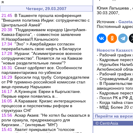
я
Юлия Латышева , 
Четверг, 29.03.2007
30.03.2007,
21:45
В Ташкенте прошла конференция
"Внешняя политика Индии: сотрудничество с
Источник -
Gazeta
Центральной Азией"
Постоянный адрес
20:38
"Поддерживаем коридор ЦентрАзия-
Кавказ-Европа", - совместное заявление
Н.Назарбаева/Л.Качыньского
17:34
"Эхо" > Азербайджан согласен
перерабатывать свою нефть в Беларуси
Новости Казахст
17:28
Нурани: "Асимметричное военное
-
Рабочий график 
сотрудничество". Появятся ли на Кавказе
-
Кадровые перес
"новые разделительные линии"?
-
Нурлыбек Налиб
16:31
Сенат одобряет все. Особенности
Актюбинской обла
парламентаризма по-узбекски
-
Рабочий график 
16:29
Бросили под трубу. Сопредседателем
-
Справедливый до
от РФ туркмено-российской комиссии стал
-
В Правительстве
вице-премьер Нарышкин
авиационного топ
16:17
А.Кузнецов: Евреи в Кыргызстане.
-
Кадровые перес
Первые евреи появились в...
-
Посол РК в РФ Д
16:05
А.Караваев: Кризис интеграционных
-
Когда тайна ста
процессов и перспективы реформ в
-
МВД: Более 20 с
структурах СНГ
15:56
Аскар Акаев: "Не хотел бы оказаться в
Перейти на верс
роли оракула, предрекающего для
©
CentrAsia
Киргизии..." (интервью "МН")
15:41
Хватит прикрываться "голосом