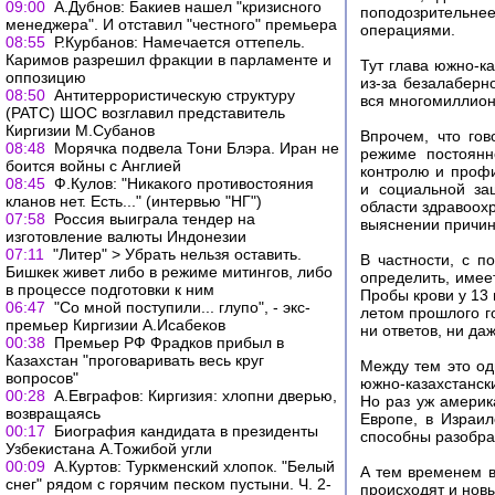
09:00
А.Дубнов: Бакиев нашел "кризисного
поподозрительне
менеджера". И отставил "честного" премьера
операциями.
08:55
Р.Курбанов: Намечается оттепель.
Каримов разрешил фракции в парламенте и
Тут глава южно-к
оппозицию
из-за безалаберн
08:50
Антитеррористическую структуру
вся многомиллион
(РАТС) ШОС возглавил представитель
Киргизии М.Субанов
Впрочем, что гов
08:48
Морячка подвела Тони Блэра. Иран не
режиме постоянн
боится войны с Англией
контролю и профи
08:45
Ф.Кулов: "Никакого противостояния
и социальной за
кланов нет. Есть..." (интервью "НГ")
области здравоох
07:58
Россия выиграла тендер на
выяснении причин
изготовление валюты Индонезии
07:11
"Литер" > Убрать нельзя оставить.
В частности, с 
Бишкек живет либо в режиме митингов, либо
определить, имее
в процессе подготовки к ним
Пробы крови у 13
06:47
"Со мной поступили... глупо", - экс-
летом прошлого г
премьер Киргизии А.Исабеков
ни ответов, ни да
00:38
Премьер РФ Фрадков прибыл в
Казахстан "проговаривать весь круг
Между тем это од
вопросов"
южно-казахстанск
00:28
А.Евграфов: Киргизия: хлопни дверью,
Но раз уж америк
возвращаясь
Европе, в Израил
00:17
Биография кандидата в президенты
способны разобра
Узбекистана А.Тожибой угли
00:09
А.Куртов: Туркменский хлопок. "Белый
А тем временем в
снег" рядом с горячим песком пустыни. Ч. 2-
происходят и но