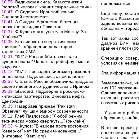
10:55
Ведическая сила. Казахстанский
продолжается.
"золотой человек" хранит сакральные тайны
10:47
О.Сидоров: Иранский кризис.
Еще одну, доста
Сценарий повторяется
Южного Казахстан
10:41
А.Сиддик: Афганские беженцы
задействованы вс
неохотно покидают Пакистан
областным, город
10:37
Ф.Кулов опять улетел в Москву. За
"баблом"?
Так вот аким со
10:35
Кто виноват в энергетическом
диагноз ВИЧ, на
кризисе? - обращение редакторов
крайней плоти (об
таджикских СМИ
10:31
"КП" > Раса хоббитов все-таки
Операцию соверш
существовала? Череп - с грейпфрут, мозги -
условиях и неизв
с кулачок
10:12
"Къ" > Президент Киргизии расколол
Эта информация в
оппозицию. Поделившись с ней властью
09:53
С.Бланк: Россия обозначила пределы
Заметим также, чт
своего ядерного сотрудничества с Ираном
>из 102 зараженны
09:39
Standard: Недоверие в российско-
Однако директор 
китайском партнерстве. Виновата нефть
склонны рассмат
ЦентрАзии
возможных рисков
09:35
Назарбаев признан "Pakistan
Observer" лучшим эмиром современности
- У данного ребе
09:11
Глеб Павловский: "Любой режим
обрезание, сообщ
технически можно свергнуть..." (он-лайн)
09:03
Ф.Кулов: "В народе противостояния
В то же время р
"север-юг" нет. Но среди чиновников..."
населения возде
(интервью "Кreml.org)
частные, да и в