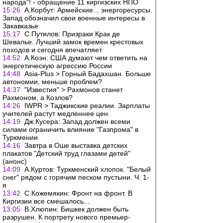
народа"! - обращение 11 киргизских НПО
15:26
А.Корбут: Армейские... энергоресурсы.
Запад обозначил свои военные интересы в
Закавказье
15:17
С.Путилов: Призраки Крак де
Шевалье. Лучший замок времен крестовых
походов и сегодня впечатляет
14:52
А.Коэн: США думают чем ответить на
энергетическую агрессию России
14:48
Asia-Plus > Горный Бадахшан. Больше
автономии, меньше проблем?
14:37
"Известия" > Рахмонов станет
Рахмоном, а Козлов?
14:26
IWPR > Таджикские реалии. Зарплаты
учителей растут медленнее цен
14:19
Дж.Кусера: Запад должен всеми
силами ограничить влияние "Газпрома" в
Туркмении
14:16
Завтра в Оше выставка детских
плакатов "Детский труд глазами детей"
(анонс)
14:09
А.Куртов: Туркменский хлопок. "Белый
снег" рядом с горячим песком пустыни. Ч. 1-
я
13:42
С.Кожемякин: Фронт на фронт. В
Киргизии все смешалось...
13:05
В.Хлюпин: Бишкек должен быть
разрушен. К портрету нового премьер-