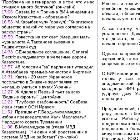
"Проблема не в генералах, а в том, что у нас
Решены и технич
слишком много болтунов" (он-лайн)
новейшее, уникал
17:06
Gazeta.kz > Причина ВИЧ-эпидемии в
области, обеспе
Южном Казахстане - обрезание?
началась уже по-
16:58
М.Карыбек уулу (оракул): "Киргизское
общество в какой-то мере уже согласно на
А все потому, ч
раскол страны"
установлено. Да
15:59
Повестка на тот свет. Умершая мать
что, дескать, до
журналиста А.Таксанова вызвана в
начале-середине 
Ташкентский суд
14:33
GEнеральное соглашение. General
Однако на прямой 
Electric вкладывается в железные дороги
заражений, те же 
Казахстана
современные мето
13:57
48 голосами "за" парламент утвердил
А.Атамбаева премьер-министром Киргизии
С ВИЧ-инфициров
13:31
Квота - 20 мест. Украинское
голова у всех э
посольство в Бишкеке ждет заявки от
эпидемический ф
желащих учиться в вузах Украины
младенца ВИЧ ра
12:27
Ж.Адилев: Первый пьет за всех.
ударную дозу. У
"Водные фронты" ЦентрАзии
операции.
12:22
"Глубокая озабоченность" СовБеза.
Иран ставит ООН Ираком
Предпоследний, 
11:51
Президент Г.Бердымухаммедов
роду, попал в б
избран председателем Халк Маслахаты/
высоты. Ребенку
Народного совета Туркмении
предположительно
11:08
Б.Мухамеджанов (глава МВД
подросток в бол
Казахстана): "Ни один мой родственник в
хирургическом ст
системе МВД не работает" (он-лайн)
больницах ЮКО 