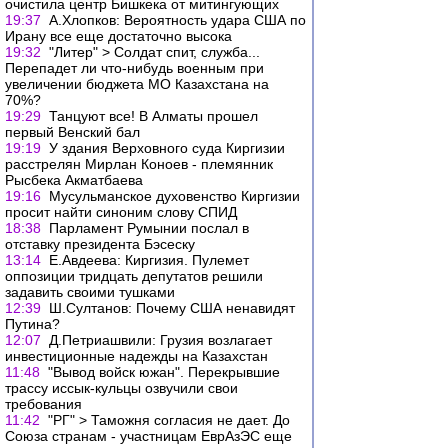
очистила центр Бишкека от митингующих
19:37
А.Хлопков: Вероятность удара США по
Ирану все еще достаточно высока
19:32
"Литер" > Солдат спит, служба...
Перепадет ли что-нибудь военным при
увеличении бюджета МО Казахстана на
70%?
19:29
Танцуют все! В Алматы прошел
первый Венский бал
19:19
У здания Верховного суда Киргизии
расстрелян Мирлан Коноев - племянник
Рысбека Акматбаева
19:16
Мусульманское духовенство Киргизии
просит найти синоним слову СПИД
18:38
Парламент Румынии послал в
отставку президента Бэсеску
13:14
Е.Авдеева: Киргизия. Пулемет
оппозиции тридцать депутатов решили
задавить своими тушками
12:39
Ш.Султанов: Почему США ненавидят
Путина?
12:07
Д.Петриашвили: Грузия возлагает
инвестиционные надежды на Казахстан
11:48
"Вывод войск южан". Перекрывшие
трассу иссык-кульцы озвучили свои
требования
11:42
"РГ" > Таможня согласия не дает. До
Союза странам - участницам ЕврАзЭС еще