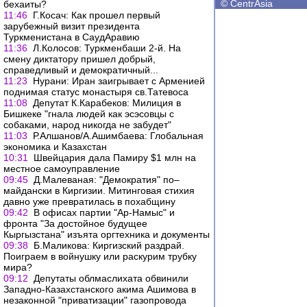
©
CentrAsia
бехаиты?
11:46
Г.Косач: Как прошел первый
зарубежный визит президента
Туркменистана в СаудАравию
11:36
Л.Колосов: Туркменбаши 2-й. На
смену диктатору пришел добрый,
справедливый и демократичный...
11:23
Нурани: Иран заигрывает с Арменией
поднимая статус монастыря св.Татевоса
11:08
Депутат К.Карабеков: Милиция в
Бишкеке "гнала людей как эсэсовцы с
собаками, народ никогда не забудет"
11:03
Р.Алшанов/А.Ашимбаева: Глобальная
экономика и Казахстан
10:31
Швейцария дала Памиру $1 млн на
местное самоуправление
09:45
Д.Малеваная: "Демократия" по–
майдански в Киргизии. Митинговая стихия
давно уже превратилась в похабщину
09:42
В офисах партии "Ар-Намыс" и
фронта "За достойное будущее
Кыргызстана" изъята оргтехника и документы
09:38
Б.Маликова: Киргизский раздрай.
Поиграем в войнушку или раскурим трубку
мира?
09:12
Депутаты облмаслихата обвинили
Западно-Казахстанского акима Ашимова в
незаконной "приватизации" газопровода