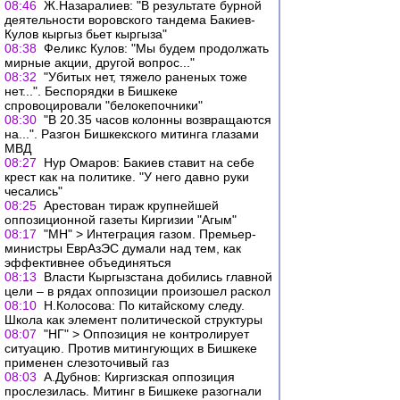
08:46
Ж.Назаралиев: "В результате бурной
деятельности воровского тандема Бакиев-
Кулов кыргыз бьет кыргыза"
08:38
Феликс Кулов: "Мы будем продолжать
мирные акции, другой вопрос..."
08:32
"Убитых нет, тяжело раненых тоже
нет...". Беспорядки в Бишкеке
спровоцировали "белокепочники"
08:30
"В 20.35 часов колонны возвращаются
на...". Разгон Бишкекского митинга глазами
МВД
08:27
Нур Омаров: Бакиев ставит на себе
крест как на политике. "У него давно руки
чесались"
08:25
Арестован тираж крупнейшей
оппозиционной газеты Киргизии "Агым"
08:17
"МН" > Интеграция газом. Премьер-
министры ЕврАзЭС думали над тем, как
эффективнее объединяться
08:13
Власти Кыргызстана добились главной
цели – в рядах оппозиции произошел раскол
08:10
Н.Колосова: По китайскому следу.
Школа как элемент политической структуры
08:07
"НГ" > Оппозиция не контролирует
ситуацию. Против митингующих в Бишкеке
применен слезоточивый газ
08:03
А.Дубнов: Киргизская оппозиция
прослезилась. Митинг в Бишкеке разогнали