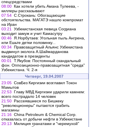
спецсредствами
08:00
Как хотели убить Амана Тулеева, -
киллеры рассказывают
07:54
С.Строкань: Обогащающие
обстоятельства. МАГАТЭ нашло компромат
на Иран
03:21
Узбекистанская певица Согдиана
выходит замуж и учит Камасутру
00:46
Я.Норбутаев: Угольная пыль Ангрена,
или Ешьте детки половинку...
00:34
Правозащитный Альянс Узбекистана
выдвинул эколога А.Шаймарданова
кандидатом в президенты
00:01
Т.Якубов: Постоянный скандальный
фон. Оппозиционно-правозащитная "среда"
Узбекистана. Ч. 2-я
Четверг, 19.04.2007
23:05
СовБез Киргизии возглавил Токон
Мамытов
22:53
Главу МВД Киргизии ударили камнем:
всего пострадало 14 человек
21:50
Рассеявшиеся по Бишкеку
"революционеры" пытаются грабить
магазины
21:16
China Petroleum & Chemical Corp.
отказалась от добычи нефти в Узбекистане
20:13
Милиция гранатами и "черемухой"