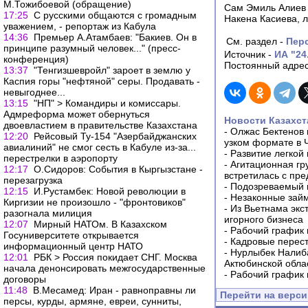
М.Тожибоевой (обращение)
Сам Эмиль Алиев 
17:25
С русскими общаются с громадным
Накена Касиева, л
уважением, - репортаж из Кабула
14:36
Премьер А.Атамбаев: "Бакиев. Он в
См. раздел -
Пер
принципе разумный человек..." (пресс-
Источник -
ИА "24
конференция)
Постоянный адрес
13:37
"Тенгизшевройл" зароет в землю у
Каспия горы "нефтяной" серы. Продавать -
невыгоднее...
13:15
"НП" > Командиры и комиссары.
Адмреформа может обернуться
Новости Казахст
двоевластием в правительстве Казахстана
-
Олжас Бектенов 
12:20
Рейсовый Ту-154 "Азербайджанских
узком формате в 
авиалиний" не смог сесть в Кабуле из-за...
-
Развитие легкой
перестрелки в аэропорту
-
Агитационная гр
12:17
О.Сидоров: События в Кыргызстане -
встретилась с пр
перезагрузка
-
Подозреваемый в
12:15
И.Рустамбек: Новой революции в
-
Незаконные займ
Киргизии не произошло - "фронтовиков"
-
Из Вьетнама экс
разогнала милиция
игорного бизнеса
12:07
Мирный НАТОм. В Казахском
-
Рабочий график 
Госуниверситете открывается
-
Кадровые перес
информационный центр НАТО
-
Нурлыбек Налиб
12:01
РБК > Россия покидает СНГ. Москва
Актюбинской обла
начала денонсировать межгосударственные
-
Рабочий график 
договоры
11:48
В.Месамед: Иран - равноправны ли
Перейти на верс
персы, курды, армяне, евреи, сунниты,