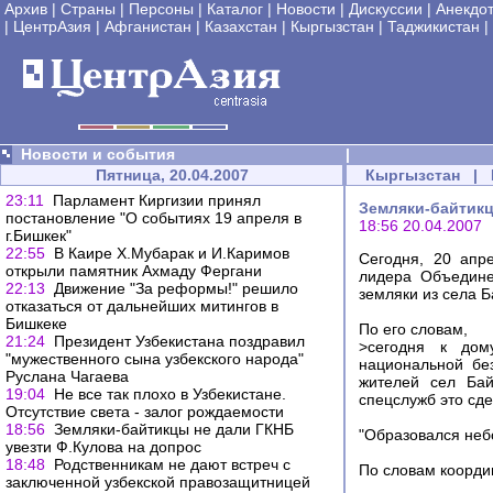
Архив
|
Страны
|
Персоны
|
Каталог
|
Новости
|
Дискуссии
|
Анекдо
|
ЦентрАзия
|
Афганистан
|
Казахстан
|
Кыргызстан
|
Таджикистан
|
Новости и события
|
Пятница, 20.04.2007
Кыргызстан
|
23:11
Парламент Киргизии принял
Земляки-байтикц
постановление "О событиях 19 апреля в
18:56 20.04.2007
г.Бишкек"
22:55
В Каире Х.Мубарак и И.Каримов
Сегодня, 20 апр
открыли памятник Ахмаду Фергани
лидера Объедине
22:13
Движение "За реформы!" решило
земляки из села Б
отказаться от дальнейших митингов в
Бишкеке
По его словам,
21:24
Президент Узбекистана поздравил
>сегодня к дом
"мужественного сына узбекского народа"
национальной бе
Руслана Чагаева
жителей сел Бай
19:04
Не все так плохо в Узбекистане.
спецслужб это сде
Отсутствие света - залог рождаемости
18:56
Земляки-байтикцы не дали ГКНБ
"Образовался неб
увезти Ф.Кулова на допрос
18:48
Родственникам не дают встреч с
По словам коорди
заключенной узбекской правозащитницей