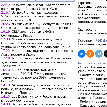
торговлю.
22:42
Казахстанские казаки хотят построить
Завершая свое вы
свой лагерь на берегах Иссык-Куля
второй его визит 
21:57
Вы воюйте, мы вас подождем.
- Я вижу на прим
Узбекистан демонстративно не участвует в
впечатлениями. 
учениях войск ШОС
ответным визитом
20:26
Д.Сулейменов: Существует ли Казнет?
Сайтов много, казахскоязычных - почти нет
Экспресс-К
19:19
США хотят объявить бойкот
http://www.express
Олимпиаде в Китае
17:33
"Пытают, издеваются надо мной...
Источник -
РБК da
Прощайте!" Узбекская правозащитница-
Постоянный адрес
узница М.Таджибаева написала завещание
17:22
Миротворцы-таджики готовы воевать в
Афганистане и Ираке
17:18
Мангитские разбойники. Какая смерть
ждет нынешнюю политическую систему в
Новости Казахст
Узбекистане?
-
Олжас Бектенов 
15:13
К.Шарипов (глава таджикской
узком формате в 
диаспоры в РФ): "Из 7 миллионов граждан
-
Развитие легкой
Таджикистана, порядка 35% находятся в
-
Агитационная гр
России"
встретилась с пр
14:40
"Ахмадинежад поклоняется террору
-
Подозреваемый в
больше, чем Аллаху", - интервью президента
-
Незаконные займ
Израиля Ш.Переса
-
Из Вьетнама экс
14:13
Les Echos: Китай и Россия в новом
игорного бизнеса
мировом беспорядке
-
Рабочий график 
14:08
За торговлю боеприпасами задержан
-
Кадровые перес