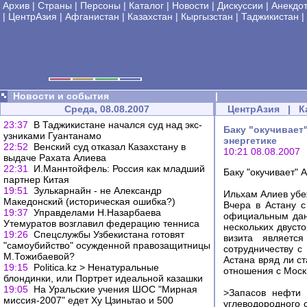
Архив
|
Страны
|
Персоны
|
Каталог
|
Новости
|
Дискуссии
|
Анекдо
|
ЦентрАзия
|
Афганистан
|
Казахстан
|
Кыргызстан
|
Таджикистан
|
Новости и события
|
Среда, 08.08.2007
ЦентрАзия
|
К
23:37
В Таджикистане начался суд над экс-
Баку "окучивает
узниками Гуантанамо
энергетике
22:52
Венский суд отказал Казахстану в
10:21 08.08.2007
выдаче Рахата Алиева
22:31
И.Маннтойфель: Россия как младший
Баку "окучивает" 
партнер Китая
19:51
Зулькарнайн - не Александр
Ильхам Алиев убе
Македонский (историческая ошибка?)
Вчера в Астану 
19:37
Управделами Н.Назарбаева
официальным данн
Утемуратов возглавил федерацию тенниса
нескольких двуст
19:26
Спецслужбы Узбекистана готовят
визита являетс
"самоубийство" осужденной правозащитницы
сотрудничеству с
М.Тожибаевой?
Астана вряд ли с
19:15
Рolitica.kz > Ненатуральные
отношения с Моск
блондинки, или Портрет идеальной казашки
19:05
На Уральские учения ШОС "Мирная
>Запасов нефти 
миссия-2007" едет Ху Цзиньтао и 500
углеводородного с