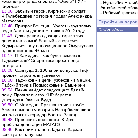
командир отряда спецназа "Омега" ГУИН
-
Нурлыбек Налиб
Киргизии
Актюбинской обла
13:06
Забытый герой. Киргизский солдат
-
Рабочий график 
Ч.Тулебердиев повторил подвиг Александра
Матросова
Перейти на верс
12:48
Призрак Венеции. Уровень грунтовых
©
CentrAsia
вод в Алматы достигнет пика в 2012 году
11:43
Декларации о доходах киргизских
депутатов: самый бедный - спортсмен
Кадыралиев, а у оппозиционера Омуркулова
одного скота на 46 млн...
10:17
П.Хамидова: Как будет зимовать
Таджикистан? Энергетики просят еще
потерпеть...
10:05
Сангтуда-1: 100 дней до пуска. Тиф
прошел, строители успевают
10:00
Таджиков - в цепи, узбеков - в мешки.
Рабский труд в Подмосковье и Башкирии
09:54
Пекин найдет следующего Далай-
ламу. Правительство КНР беретcя
утверждать "живых Будд"
09:50
С.Мамедов: Приглашение к трубе.
Алиев намерен уговорить Назарбаева шире
использовать коридор Восток–Запад
09:48
Прояснить неясности. В Иран
прибыла делегация МАГАТЭ
09:46
Как поймать Бен Ладана. Карзай
советуется с Бушем