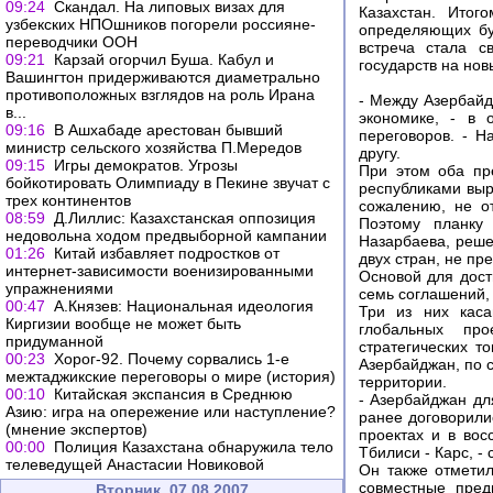
09:24
Скандал. На липовых визах для
Казахстан. Итог
узбекских НПОшников погорели россияне-
определяющих бу
переводчики ООН
встреча стала с
09:21
Карзай огорчил Буша. Кабул и
государств на нов
Вашингтон придерживаются диаметрально
противоположных взглядов на роль Ирана
- Между Азербайд
в...
экономике, - в 
09:16
В Ашхабаде арестован бывший
переговоров. - 
министр сельского хозяйства П.Мередов
другу.
09:15
Игры демократов. Угрозы
При этом оба пр
бойкотировать Олимпиаду в Пекине звучат с
республиками выр
трех континентов
сожалению, не о
08:59
Д.Лиллис: Казахстанская оппозиция
Поэтому планку 
недовольна ходом предвыборной кампании
Назарбаева, реше
01:26
Китай избавляет подростков от
двух стран, не п
интернет-зависимости военизированными
Основой для дост
упражнениями
семь соглашений,
00:47
А.Князев: Национальная идеология
Три из них каса
Киргизии вообще не может быть
глобальных прое
придуманной
стратегических т
00:23
Хорог-92. Почему сорвались 1-е
Азербайджан, по 
межтаджикские переговоры о мире (история)
территории.
00:10
Китайская экспансия в Среднюю
- Азербайджан для
Азию: игра на опережение или наступление?
ранее договорилис
(мнение экспертов)
проектах и в вос
00:00
Полиция Казахстана обнаружила тело
Тбилиси - Карс, -
телеведущей Анастасии Новиковой
Он также отметил
совместные пред
Вторник, 07.08.2007