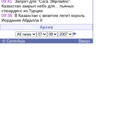
09:41
Запрет для "Сага Эйрлайнс".
Казахстан закрыл небо для... пьяных
стюардесс из Турции
09:35
В Казахстан с визитом летит король
Иордании Абдалла II
Архив
©
CentrAsia
Вверх