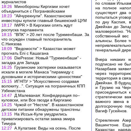
журналистов
по словам Ильхам
18:26
Минобороны Киргизии хочет
на полное напол
объединиться с Погранвойсками
существует два о
18:23
"Айчурекнули". Казахстанские
попытаться уговор
инвесторы купили главный бишкекский ЦУМ
по дну Каспия, 
18:17
IWPR > В Киргизии опять ждут
Джейхан до Запад
роспуска парламента
маловероятно. "Н
18:15
"ВПК" > 20 лет после Туркменбаши. За
собственный вес 
что осужден главный телохранитель
альянсы. Более т
С.Ниязова
непривлекательно
18:09
"Ведомости" > Казахстан может
генеральный дире
прогнать Eni с Кашагана
17:06
DiePresse: Новый "Туркменбаши" -
Вчера никаких к
загадка для Запада
подписано не был
16:25
Грузинские эзотерики оказывается
Назарбаев заявил
искали в могиле Манаса "пирамиду с
через территори
духовными и историческими ценностями"
территория в связ
15:15
ИГНПУ > "Искусственно создавая
Джейхан. В будущ
волокиту...". Ситуация на пограничных КПП
и Грузию на Черн
Узбекистана
присоединиться 
14:47
Д.Малеваная: Конфедерация по–
стратегически ва
куловски, или Все гвозди в Киргизию
важного звена в
14:25
Чужой от "Нестле". В казахстанском
долгосрочную пер
детском питании обнаружены трансгены
Вагиф Гусейнов.
13:15
На Иссык-Куле умудрились
приватизировать остатки замка эмира
Стремление Азер
Тимура
Вашингтоне. Ещ
12:27
А.Кулатаев: Виды на осень. После
Казахстан наря