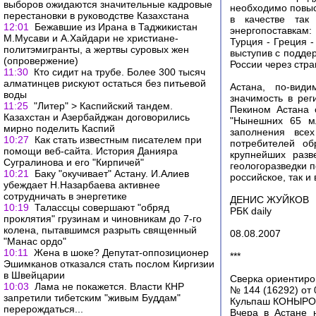
выборов ожидаются значительные кадровые
необходимо повыс
перестановки в руководстве Казахстана
в качестве так
12:01
Бежавшие из Ирана в Таджикистан
энергопоставкам:
М.Мусави и А.Хайдари не христиане-
Турция - Греция -
политэмигранты, а жертвы суровых жен
выступив с подде
(опровержение)
России через стра
11:30
Кто сидит на трубе. Более 300 тысяч
алматинцев рискуют остаться без питьевой
Астана, по-види
воды
значимость в рег
11:25
"Литер" > Каспийский тандем.
Пекином Астана 
Казахстан и Азербайджан договорились
"Нынешних 65 мл
мирно поделить Каспий
заполнения все
10:27
Как стать известным писателем при
потребителей об
помощи веб-сайта. История Данияра
крупнейших раз
Сугралинова и его "Кирпичей"
геологоразведки п
10:21
Баку "окучивает" Астану. И.Алиев
российское, так и
убеждает Н.Назарбаева активнее
сотрудничать в энергетике
ДЕНИС ЖУЙКОВ
10:19
Талассцы совершают "обряд
РБК daily
проклятия" грузинам и чиновникам до 7-го
колена, пытавшимся разрыть священный
08.08.2007
"Манас ордо"
10:11
Жена в шоке? Депутат-оппозиционер
***
Эшимканов отказался стать послом Киргизии
в Швейцарии
Сверка ориентиро
10:03
Лама не покажется. Власти КНР
№ 144 (16292) от 
запретили тибетским "живым Буддам"
Кульпаш КОНЫРОВ
перерождаться...
Вчера в Астане 