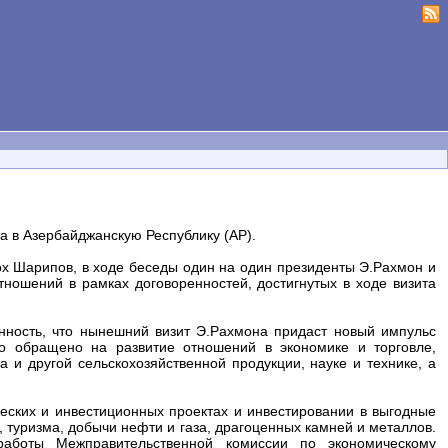
 в Азербайджанскую Республику (АР).
ох Шарипов, в ходе беседы один на один президенты Э.Рахмон и
ношений в рамках договоренностей, достигнутых в ходе визита
нность, что нынешний визит Э.Рахмона придаст новый импульс
о обращено на развитие отношений в экономике и торговле,
 и другой сельскохозяйственной продукции, науке и технике, а
еских и инвестиционных проектах и инвестировании в выгодные
, туризма, добычи нефти и газа, драгоценных камней и металлов.
боты Межправительственной комиссии по экономическому