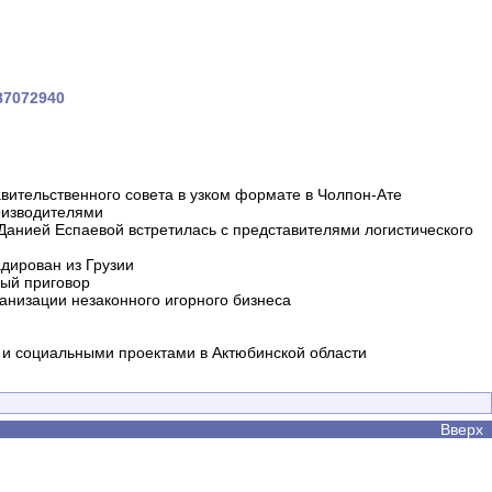
187072940
вительственного совета в узком формате в Чолпон-Ате
оизводителями
 Данией Еспаевой встретилась с представителями логистического
дирован из Грузии
ный приговор
анизации незаконного игорного бизнеса
и социальными проектами в Актюбинской области
Вверх