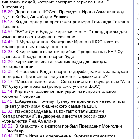
тип таких людей, которые смотрят в зеркало и им..."
(интервью)
15:20
Дорога типа ШОСсе. Президент Ирана Ахмадинежад
едет в Кабул, Ашхабад и Бишкек
15:18
Выдан ордер на арест экс-премьера Таиланда Таксина
Чинавата
14:52
"ВБ" > Дети Будды. Киргизия станет " плацдармом для
изменения всего мирового сознания"
14:49
П.Мулладжанов: Вхождение Ирана в ШОС кажется
маловероятным в силу того, что...
13:23
В Киргизию с визитом прибыл Председатель КНР Ху
Цзиньтао. В ходе переговоров будет...
13:20
Киргизии не хватит осенью воды для экпорта
электроэнергии
13:08
И.Насимов: Когда говорят о дружбе, камень за пазухой
не держат. Притесняют ли узбеков в Таджикистане?
12:17
"Миссия выполнима". Сепаратисты в государствах "А" и
"N" будут уничтожены (репортаж с учений ШОС)
11:44
Киргизия. Заключенный украл из исправительной
колонии 4 баранов
11:41
Е.Авдеева: Почему Путину не приснится невеста, или
Привет участникам бишкекского саммита ШОС
11:32
Из Азербайджана, за контакт с талышскими
"сепаратистами", выдворена известная российская
журналистка Яна Амелина
10:52
В Казахстан с визитом прибыл Президент Монголии
Н.Энхбаяр
10:44
"НГ" > Игра на опережение. Киргизия становится