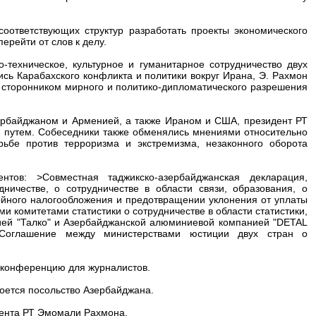
оответствующих структур разработать проекты экономического
ерейти от слов к делу.
ехническое, культурное и гуманитарное сотрудничество двух
ись Карабахского конфликта и политики вокруг Ирана, Э. Рахмон
я сторонником мирного и политико-дипломатического разрешения
рбайджаном и Арменией, а также Ираном и США, президент РТ
м путем. Собеседники также обменялись мнениями относительно
ьбе против терроризма и экстремизма, незаконного оборота
тов: >Совместная таджикско-азербайджанская декларация,
ничестве, о сотрудничестве в области связи, образования, о
ойного налогообложения и предотвращении уклонения от уплаты
и комитетами статистики о сотрудничестве в области статистики,
ей "Талко" и Азербайджанской алюминиевой компанией "DETAL
Соглашение между министерствами юстиции двух стран о
-конференцию для журналистов.
роется посольство Азербайджана.
дента РТ Эмомали Рахмона.