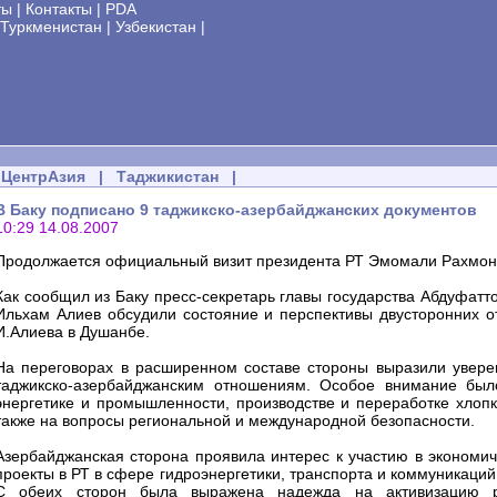
ты
|
Контакты
|
PDA
Туркменистан
|
Узбекистан
|
ЦентрАзия
|
Таджикистан
|
В Баку подписано 9 таджикско-азербайджанских документов
10:29 14.08.2007
Продолжается официальный визит президента РТ Эмомали Рахмона
Как сообщил из Баку пресс-секретарь главы государства Абдуфатт
Ильхам Алиев обсудили состояние и перспективы двусторонних от
И.Алиева в Душанбе.
На переговорах в расширенном составе стороны выразили увере
таджикско-азербайджанским отношениям. Особое внимание был
энергетике и промышленности, производстве и переработке хлопка
также на вопросы региональной и международной безопасности.
Азербайджанская сторона проявила интерес к участию в экономич
проекты в РТ в сфере гидроэнергетики, транспорта и коммуникаций
С обеих сторон была выражена надежда на активизацию ра