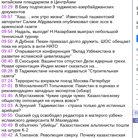
китайским плацдармом в ЦентрАзии
10:29
В Баку подписано 9 таджикско-азербайджанских
документов
09:57
"Хаш..., или утро жизни". Известный ташкентский
авторитет Салим Абдувалиев опубликовал свое эссе в
армянской газете
09:54
Надаль, выходи! Н.Назарбаев выиграл небольшой
теннисный турнир
09:50
А.Дубнов: Пекин приказал долго дружить. ШОС обещает
пока не играть в анти-НАТО
09:47
Открывается конференция "Вклад Узбекистана в
развитие исламской цивилизации"
08:40
В.Скосырев: Вашингтон отпустил Дели ядерные грехи.
Новая ориентация Индии может сказаться на...
08:28
В Таджикистане начала издаваться "Строительная
газета"
07:24
Террористы взорвали поезд Москва-Петербург
07:01
В.Москаленко/П.Топычканов: Пакистан в оценках и
рекомендациях западных экспертов (обзор)
01:45
А.Мустахимов: Чужие среди чужих. Казахстанскому
обществу оппозиция не нужна вовсе?
01:03
А.Зунуний: Таджикистан - страна только для истинных
арийцев?
П
00:55
Ошский суд освободил редактора и матерого узбеко-
исламского диверсанта М.Махмудова
00:49
В объятиях "убийцы". Казахстанские альпинисты пошли
на штурм К-2
00:42
А.Токпанов: Революция сверху. Почему казахстанская