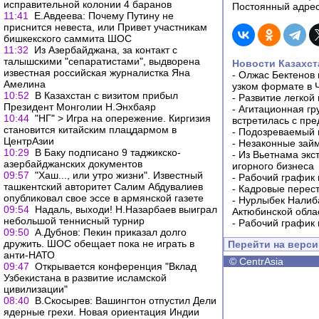
исправительной колонии 4 баранов
Постоянный адрес
11:41
Е.Авдеева: Почему Путину не
приснится невеста, или Привет участникам
бишкекского саммита ШОС
11:32
Из Азербайджана, за контакт с
талышскими "сепаратистами", выдворена
Новости Казахст
известная российская журналистка Яна
-
Олжас Бектенов 
Амелина
узком формате в 
10:52
В Казахстан с визитом прибыл
-
Развитие легкой
Президент Монголии Н.Энхбаяр
-
Агитационная гр
10:44
"НГ" > Игра на опережение. Киргизия
встретилась с пр
становится китайским плацдармом в
-
Подозреваемый в
ЦентрАзии
-
Незаконные займ
10:29
В Баку подписано 9 таджикско-
-
Из Вьетнама экс
азербайджанских документов
игорного бизнеса
09:57
"Хаш..., или утро жизни". Известный
-
Рабочий график 
ташкентский авторитет Салим Абдувалиев
-
Кадровые перес
опубликовал свое эссе в армянской газете
-
Нурлыбек Налиб
09:54
Надаль, выходи! Н.Назарбаев выиграл
Актюбинской обла
небольшой теннисный турнир
-
Рабочий график 
09:50
А.Дубнов: Пекин приказал долго
дружить. ШОС обещает пока не играть в
Перейти на верс
анти-НАТО
©
CentrAsia
09:47
Открывается конференция "Вклад
Узбекистана в развитие исламской
цивилизации"
08:40
В.Скосырев: Вашингтон отпустил Дели
ядерные грехи. Новая ориентация Индии