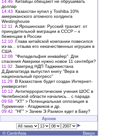
14:46
Китайцы обещают не обрушивать
доллар
14:43
Казахстан купил у Toshiba 10%
американского атомного холдинга
Westinghouse
12:11
А.Ярошинская: Русский транзит: от
принудительной миграции в СССР – к
беженцам в России
12:10
Глава китайской компании повесился
из-за... отзыва его некачественных игрушек в
США
12:08
"Филадельфия инквайер": Для
спасения Америки нужно новое 11 сентября?
11:32
Зампред НДП Таджикистана
Д.Давлатзода выпустил книгу "Вера в
национальный прогресс"
11:29
В Казахстане будет создан Интернет-
университет
10:12
Антитеррористические учения ШОС в
Челябинской области начались... с парада
09:58
"ХТ" > Потенциальная оппозиция в
Туркмении - Атаджиков и др.
09:42
"НГ" > Зачем Э.Рахмон едет в Баку?
Архив
©
CentrAsia
Вверх