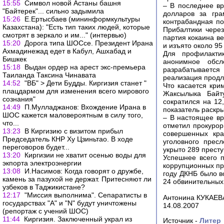
15:55
Символ новой Астаны башня
– В последнее вр
"Байтерек"... сильно задымила
долларов за гра
15:26
Е.Ертысбаев (мининформкультуры
контрабандная по
Казахстана): "Есть тип таких людей, которые
Прибалтики чере
смотрят в зеркало и им..." (интервью)
партия кокаина в
15:20
Дорога типа ШОСсе. Президент Ирана
и изъято около 95
Ахмадинежад едет в Кабул, Ашхабад и
Для профилакти
Бишкек
анонимное обсл
15:18
Выдан ордер на арест экс-премьера
разрабатывается
Таиланда Таксина Чинавата
реализация продли
14:52
"ВБ" > Дети Будды. Киргизия станет "
Что касается кри
плацдармом для изменения всего мирового
Жаксылыка Байту
сознания"
сократился на 12
14:49
П.Мулладжанов: Вхождение Ирана в
показатель раскр
ШОС кажется маловероятным в силу того,
– В настоящее вр
что...
отметил прокурор
13:23
В Киргизию с визитом прибыл
совершенных кра
Председатель КНР Ху Цзиньтао. В ходе
уголовного прес
переговоров будет...
укрыто 289 прест
13:20
Киргизии не хватит осенью воды для
Успешнее всего 
экпорта электроэнергии
коррупционных пр
13:08
И.Насимов: Когда говорят о дружбе,
году ДКНБ было в
камень за пазухой не держат. Притесняют ли
24 обвинительных 
узбеков в Таджикистане?
12:17
"Миссия выполнима". Сепаратисты в
Антонина КУКАЕВ
государствах "А" и "N" будут уничтожены
14.08.2007
(репортаж с учений ШОС)
11:44
Киргизия. Заключенный украл из
Источник -
Литер