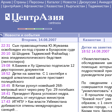
Архив
|
Страны
|
Персоны
|
Каталог
|
Новости
|
Дискуссии
|
Анекдо
|
ЦентрАзия
|
Афганистан
|
Казахстан
|
Кыргызстан
|
Таджикистан
|
Новости и события
|
Вторник, 14.08.2007
Казахстан
|
22:31
Сын правозащитника Ю.Жумаева
Детки на заметк
освобожден из-под стражи в Бухарском суде
18:52 14.08.2007
20:10
Ш.Шодиев: Таджикский Файзабад -
зона эпидемиологического бедствия
>Укомплектоват
(лептоспироз)
обследование шк
19:08
К.Бакиев и Ху Цзиньтао подписали 12
помощью которых
двусторонних документов
подростковой пре
18:52
Детки на заметке. С 1 сентября к
руководители раз
каждой алматинской школе приставят
полицейского
По сведениям а
18:45
В Китае рухнул новейший 268-
совершается подр
метровый мост через реку Туо: 29 погибших
"укомплектовать"
18:41
Президент Ирана успокоил недра.
– В прошлом году
Избавившись от неугодных министров
"боевой пост" уже
17:43
ИГНПУ > Как власти Узбекистана
образом, с 1 сент
добиваются отмены международных
школах города, –
санкций…
Кроме того, беспо