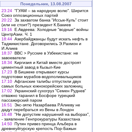
Понедельник, 13.08.2007
23:24
"ГУАМ – за народную волю". Ширится
Союз оппозиционных партий
20:22
За захватом банка "Иссык-Куль" стоит
(или не стоит?) президент К.Бакиев
19:16
Е.Авдеева: Холодные "водные" войны
ЦентрАзии. Ч. 1
18:44
Азербайджанцы будут искать нефть в
Таджикистане. Договорились Э.Рахмон и
И.Алиев
18:37
ВВС > Русские в Узбекистане: не
завоеватели
18:34
Киргизия и Китай вместе достроят
цементный завод в Кызыл-Кие
17:23
В Бишкеке открывают курсы
подготовки мурабов-водополивальщиков
17:10
Афганские талибы отпустили двух
самых больных южнокорейских заложниц
17:02
Украинский сухогруз "Семен Руднев"
отважно таранил в Босфоре турецкий
пассажирский паром
16:51
Экс-зятю Назарбаева Р.Алиеву не
дадут перебраться из Вены в Лондон
16:48
"Не допустим нарушений на выборах",
- заявление Генпрокуратуры Казахстана
14:50
Путин привез принца Альбера в
древнеуйгурскую крепость Пор-Бажын