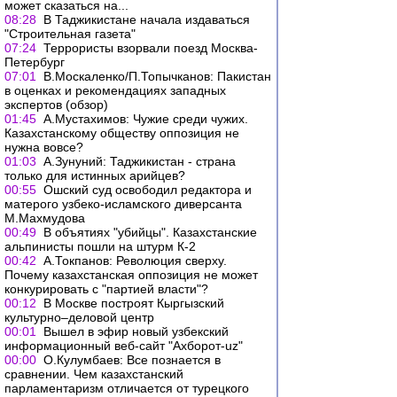
может сказаться на...
08:28
В Таджикистане начала издаваться
"Строительная газета"
07:24
Террористы взорвали поезд Москва-
Петербург
07:01
В.Москаленко/П.Топычканов: Пакистан
в оценках и рекомендациях западных
экспертов (обзор)
01:45
А.Мустахимов: Чужие среди чужих.
Казахстанскому обществу оппозиция не
нужна вовсе?
01:03
А.Зунуний: Таджикистан - страна
только для истинных арийцев?
00:55
Ошский суд освободил редактора и
матерого узбеко-исламского диверсанта
М.Махмудова
00:49
В объятиях "убийцы". Казахстанские
альпинисты пошли на штурм К-2
00:42
А.Токпанов: Революция сверху.
Почему казахстанская оппозиция не может
конкурировать с "партией власти"?
00:12
В Москве построят Кыргызский
культурно–деловой центр
00:01
Вышел в эфир новый узбекский
информационный веб-сайт "Ахборот-uz"
00:00
О.Кулумбаев: Все познается в
сравнении. Чем казахстанский
парламентаризм отличается от турецкого