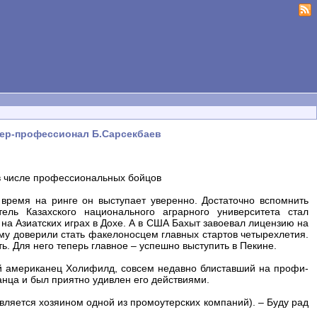
сер-профессионал Б.Сарсекбаев
в числе профессиональных бойцов
время на ринге он выступает уверенно. Достаточно вспомнить
ель Казахского национального аграрного университета стал
на Азиатских играх в Дохе. А в США Бахыт завоевал лицензию на
ему доверили стать факелоносцем главных стартов четырехлетия.
ь. Для него теперь главное – успешно выступить в Пекине.
ый американец Холифилд, совсем недавно блиставший на профи­
танца и был приятно удивлен его действиями.
вляется хозяином одной из промоутерских компаний). – Буду рад