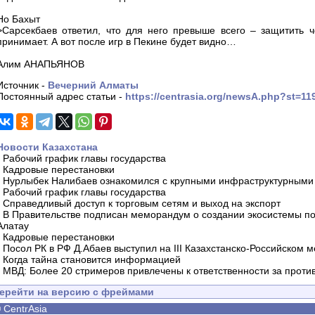
Но Бахыт
>Сарсекбаев ответил, что для него превыше всего – защитить 
принимает. А вот после игр в Пекине будет видно…
Алим АНАПЬЯНОВ
Источник -
Вечерний Алматы
Постоянный адрес статьи -
https://centrasia.org/newsA.php?st=1
Новости Казахстана
-
Рабочий график главы государства
-
Кадровые перестановки
-
Нурлыбек Налибаев ознакомился с крупными инфраструктурными 
-
Рабочий график главы государства
-
Справедливый доступ к торговым сетям и выход на экспорт
-
В Правительстве подписан меморандум о создании экосистемы по 
Алатау
-
Кадровые перестановки
-
Посол РК в РФ Д.Абаев выступил на III Казахстанско-Российском
-
Когда тайна становится информацией
-
МВД: Более 20 стримеров привлечены к ответственности за проти
ерейти на версию с фреймами
©
CentrAsia