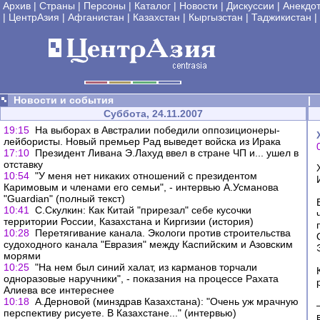
Архив
|
Страны
|
Персоны
|
Каталог
|
Новости
|
Дискуссии
|
Анекдо
|
ЦентрАзия
|
Афганистан
|
Казахстан
|
Кыргызстан
|
Таджикистан
|
Новости и события
|
Суббота, 24.11.2007
19:15
На выборах в Австралии победили оппозиционеры-
лейбористы. Новый премьер Рад выведет войска из Ирака
17:10
Президент Ливана Э.Лахуд ввел в стране ЧП и... ушел в
отставку
10:54
"У меня нет никаких отношений с президентом
Каримовым и членами его семьи", - интервью А.Усманова
"Guardian" (полный текст)
10:41
C.Скулкин: Как Китай "прирезал" себе кусочки
территории России, Казахстана и Киргизии (история)
10:28
Перетягивание канала. Экологи против строительства
судоходного канала "Евразия" между Каспийским и Азовским
морями
10:25
"На нем был синий халат, из карманов торчали
одноразовые наручники", - показания на процессе Рахата
Алиева все интереснее
10:18
А.Дерновой (минздрав Казахстана): "Очень уж мрачную
перспективу рисуете. В Казахстане..." (интервью)