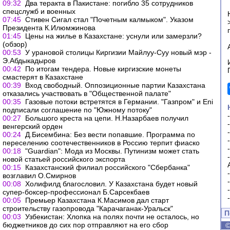
09:32
Два теракта в Пакистане: погибло 35 сотрудников
спецслужб и военных
07:45
Стивен Сигал стал "Почетным калмыком". Указом
Президента К.Илюмжинова
01:45
Цены на жилье в Казахстане: уснули или замерзли?
(обзор)
00:53
У урановой столицы Киргизии Майлуу-Суу новый мэр -
Э.Абдыкадыров
00:42
По итогам тендера. Новые киргизские монеты
смастерят в Казахстане
00:39
Вход свободный. Оппозиционные партии Казахстана
отказались участвовать в "Общественной палате"
00:35
Газовые потоки встретятся в Германии. "Газпром" и Eni
подписали соглашение по "Южному потоку"
00:27
Большого креста на цепи. Н.Назарбаев получил
венгерский орден
00:24
Д.Бисембина: Без вести попавшие. Программа по
переселению соотечественников в Россию терпит фиаско
00:18
"Guardian": Мода из Москвы. Путинизм может стать
новой статьей российского экспорта
00:15
Казахстанский филиал российского "Сбербанка"
возглавил О.Смирнов
00:08
Холифилд благословил. У Казахстана будет новый
супер-боксер-профессионал Б.Сарсекбаев
00:05
Премьер Казахстана К.Масимов дал старт
строительству газопровода "Карачаганак-Уральск"
П
00:03
Узбекистан: Хлопка на полях почти не осталось, но
бюджетников до сих пор отправляют на его сбор