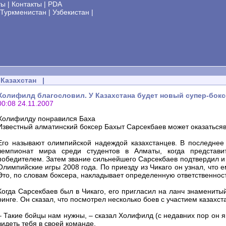
ты
|
Контакты
|
PDA
Туркменистан
|
Узбекистан
|
Казахстан
|
Холифилд благословил. У Казахстана будет новый супер-бок
00:08 24.11.2007
Холифилду понравился Баха
Известный алматинский боксер Бахыт Сарсекбаев может оказаться
Его называют олимпийской надеждой казахстанцев. В последнее 
чемпионат мира среди студентов в Алматы, когда представит
победителем. Затем звание сильнейшего Сарсекбаев подтвердил и 
Олимпийские игры 2008 года. По приезду из Чикаго он узнал, что 
Это, по словам боксера, накладывает определенную ответственност
Когда Сарсекбаев был в Чикаго, его пригласил на ланч знаменит
ринге. Он сказал, что посмотрел несколько боев с участием казахс
– Такие бойцы нам нужны, – сказал Холифилд (с недавних пор он я
видеть тебя в своей команде.