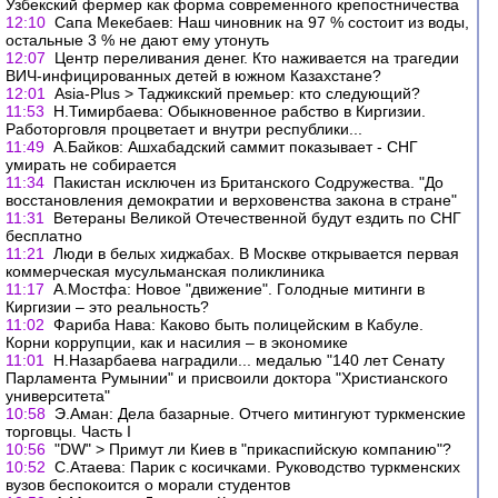
Узбекский фермер как форма современного крепостничества
12:10
Сапа Мекебаев: Наш чиновник на 97 % состоит из воды,
остальные 3 % не дают ему утонуть
12:07
Центр переливания денег. Кто наживается на трагедии
ВИЧ-инфицированных детей в южном Казахстане?
12:01
Аsia-Plus > Таджикский премьер: кто следующий?
11:53
Н.Тимирбаева: Обыкновенное рабство в Киргизии.
Работорговля процветает и внутри республики...
11:49
А.Байков: Ашхабадский саммит показывает - СНГ
умирать не собирается
11:34
Пакистан исключен из Британского Содружества. "До
восстановления демократии и верховенства закона в стране"
11:31
Ветераны Великой Отечественной будут ездить по СНГ
бесплатно
11:21
Люди в белых хиджабах. В Москве открывается первая
коммерческая мусульманская поликлиника
11:17
А.Мостфа: Новое "движение". Голодные митинги в
Киргизии – это реальность?
11:02
Фариба Нава: Каково быть полицейским в Кабуле.
Корни коррупции, как и насилия – в экономике
11:01
Н.Назарбаева наградили... медалью "140 лет Сенату
Парламента Румынии" и присвоили доктора "Христианского
университета"
10:58
Э.Аман: Дела базарные. Отчего митингуют туркменские
торговцы. Часть I
10:56
"DW" > Примут ли Киев в "прикаспийскую компанию"?
10:52
С.Атаева: Парик с косичками. Руководство туркменских
вузов беспокоится о морали студентов