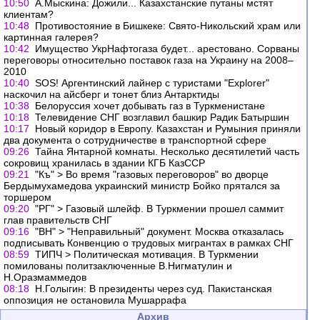
10:50
А.Мыскина: Дожили... Казахстанские путаны мстят
клиентам?
10:48
Противостояние в Бишкеке: Свято-Никольский храм или
картинная галерея?
10:42
Имущество УкрНафтогаза будет... арестовано. Сорваны
переговоры относительно поставок газа на Украину на 2008–
2010
10:40
SOS! Аргентинский лайнер с туристами "Explorer"
наскочил на айсберг и тонет близ Антарктиды
10:38
Белоруссия хочет добывать газ в Туркменистане
10:18
Телевидение СНГ возглавил башкир Радик Батыршин
10:17
Новый коридор в Европу. Казахстан и Румыния приняли
два документа о сотрудничестве в транспортной сфере
09:26
Тайна Янтарной комнаты. Несколько десятилетий часть
сокровищ хранилась в здании КГБ КазССР
09:21
"Къ" > Во время "газовых переговоров" во дворце
Бердымухамедова украинский министр Бойко прятался за
торшером
09:20
"РГ" > Газовый шлейф. В Туркмении прошел саммит
глав правительств СНГ
09:16
"ВН" > "Неправильный" документ. Москва отказалась
подписывать Конвенцию о трудовых мигрантах в рамках СНГ
08:59
ТИПЧ > Политическая мотивация. В Туркмении
помилованы политзаключенные В.Нигматулин и
Н.Оразмаммедов
08:18
Н.Голыгин: В президенты через суд. Пакистанская
оппозиция не остановила Мушаррафа
Архив