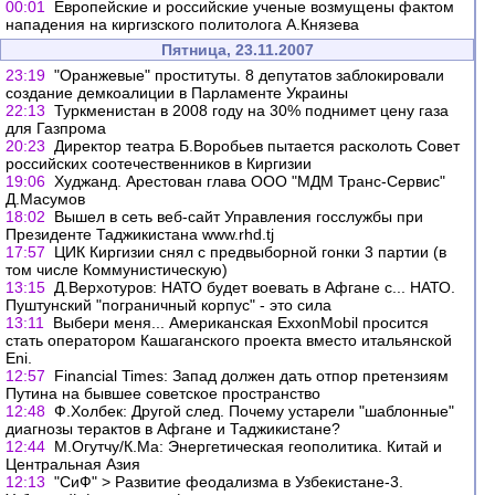
00:01
Европейские и российские ученые возмущены фактом
нападения на киргизского политолога А.Князева
Пятница, 23.11.2007
23:19
"Оранжевые" проституты. 8 депутатов заблокировали
создание демкоалиции в Парламенте Украины
22:13
Туркменистан в 2008 году на 30% поднимет цену газа
для Газпрома
20:23
Директор театра Б.Воробьев пытается расколоть Совет
российских соотечественников в Киргизии
19:06
Худжанд. Арестован глава ООО "МДМ Транс-Сервис"
Д.Масумов
18:02
Вышел в сеть веб-сайт Управления госслужбы при
Президенте Таджикистана www.rhd.tj
17:57
ЦИК Киргизии снял с предвыборной гонки 3 партии (в
том числе Коммунистическую)
13:15
Д.Верхотуров: НАТО будет воевать в Афгане с... НАТО.
Пуштунский "пограничный корпус" - это сила
13:11
Выбери меня... Американская ExxonMobil просится
стать оператором Кашаганского проекта вместо итальянской
Eni.
12:57
Financial Times: Запад должен дать отпор претензиям
Путина на бывшее советское пространство
12:48
Ф.Холбек: Другой след. Почему устарели "шаблонные"
диагнозы терактов в Афгане и Таджикистане?
12:44
М.Огутчу/К.Ма: Энергетическая геополитика. Китай и
Центральная Азия
12:13
"СиФ" > Развитие феодализма в Узбекистане-3.