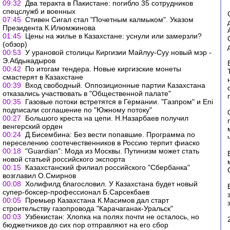
09:32
Два теракта в Пакистане: погибло 35 сотрудников
спецслужб и военных
07:45
Стивен Сигал стал "Почетным калмыком". Указом
Президента К.Илюмжинова
01:45
Цены на жилье в Казахстане: уснули или замерзли?
(обзор)
00:53
У урановой столицы Киргизии Майлуу-Суу новый мэр -
Э.Абдыкадыров
00:42
По итогам тендера. Новые киргизские монеты
смастерят в Казахстане
00:39
Вход свободный. Оппозиционные партии Казахстана
отказались участвовать в "Общественной палате"
00:35
Газовые потоки встретятся в Германии. "Газпром" и Eni
подписали соглашение по "Южному потоку"
00:27
Большого креста на цепи. Н.Назарбаев получил
венгерский орден
00:24
Д.Бисембина: Без вести попавшие. Программа по
переселению соотечественников в Россию терпит фиаско
00:18
"Guardian": Мода из Москвы. Путинизм может стать
новой статьей российского экспорта
00:15
Казахстанский филиал российского "Сбербанка"
возглавил О.Смирнов
00:08
Холифилд благословил. У Казахстана будет новый
супер-боксер-профессионал Б.Сарсекбаев
00:05
Премьер Казахстана К.Масимов дал старт
строительству газопровода "Карачаганак-Уральск"
00:03
Узбекистан: Хлопка на полях почти не осталось, но
бюджетников до сих пор отправляют на его сбор