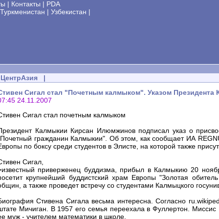
ты
|
Контакты
|
PDA
Туркменистан
|
Узбекистан
|
ЦентрАзия
|
Стивен Сигал стал "Почетным калмыком". Указом Президента
07:45 24.11.2007
Стивен Сигал стал почетным калмыком
Президент Калмыкии Кирсан Илюмжинов подписал указ о присвое
"Почетный гражданин Калмыкии". Об этом, как сообщает ИА REGN
Европы по боксу среди студентов в Элисте, на которой также прису
Стивен Сигал,
>известный приверженец буддизма, прибыл в Калмыкию 20 ноябр
посетит крупнейший буддистский храм Европы "Золотая обитель
общин, а также проведет встречу со студентами Калмыцкого госуни
Биография Стивена Сигала весьма интересна. Согласно ru.wikiped
штате Мичиган. В 1957 его семья переехала в Фуллертон. Миссис
ее муж - учителем математики в школе.