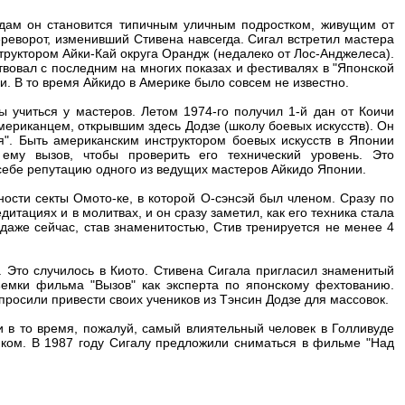
одам он становится типичным уличным подростком, живущим от
ереворот, изменивший Стивена навсегда. Сигал встретил мастера
труктором Айки-Кай округа Орандж (недалеко от Лос-Анджелеса).
твовал с последним на многих показах и фестивалях в "Японской
и. В то время Айкидо в Америке было совсем не известно.
 учиться у мастеров. Летом 1974-го получил 1-й дан от Коичи
американцем, открывшим здесь Додзе (школу боевых искусств). Он
ля". Быть американским инструктором боевых искусств в Японии
ему вызов, чтобы проверить его технический уровень. Это
 себе репутацию одного из ведущих мастеров Айкидо Японии.
ости секты Омото-ке, в которой О-сэнсэй был членом. Сразу по
итациях и в молитвах, и он сразу заметил, как его техника стала
 даже сейчас, став знаменитостью, Стив тренируется не менее 4
. Это случилось в Киото. Стивена Сигала пригласил знаменитый
емки фильма "Вызов" как эксперта по японскому фехтованию.
просили привести своих учеников из Тэнсин Додзе для массовок.
и в то время, пожалуй, самый влиятельный человек в Голливуде
иком. В 1987 году Сигалу предложили сниматься в фильме "Над