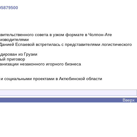
195879500
вительственного совета в узком формате в Чолпон-Ате
оизводителями
 Данией Еспаевой встретилась с представителями логистического
дирован из Грузии
ный приговор
анизации незаконного игорного бизнеса
и социальными проектами в Актюбинской области
Вверх