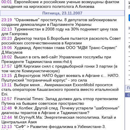
00:01
Европейские и российские ученые возмущены фактом
нападения на киргизского политолога А.Князева
Пятница, 23.11.2007
23:19
"Оранжевые" проституты. 8 депутатов заблокировали
создание демкоалиции в Парламенте Украины
22:13
Туркменистан в 2008 году на 30% поднимет цену газа
для Газпрома
20:23
Директор театра Б.Воробьев пытается расколоть Совет
российских соотечественников в Киргизии
19:06
Худжанд. Арестован глава ООО "МДМ Транс-Сервис"
Д.Масумов
18:02
Вышел в сеть веб-сайт Управления госслужбы при
Президенте Таджикистана www.rhd.tj
17:57
ЦИК Киргизии снял с предвыборной гонки 3 партии (в
том числе Коммунистическую)
13:15
Д.Верхотуров: НАТО будет воевать в Афгане с... НАТО.
Пуштунский "пограничный корпус" - это сила
13:11
Выбери меня... Американская ExxonMobil просится
П
стать оператором Кашаганского проекта вместо итальянской
Eni.
12:57
Financial Times: Запад должен дать отпор претензиям
Путина на бывшее советское пространство
12:48
Ф.Холбек: Другой след. Почему устарели "шаблонные"
диагнозы терактов в Афгане и Таджикистане?
12:44
М.Огутчу/К.Ма: Энергетическая геополитика. Китай и
Центральная Азия
12:13
"СиФ" > Развитие феодализма в Узбекистане-3.