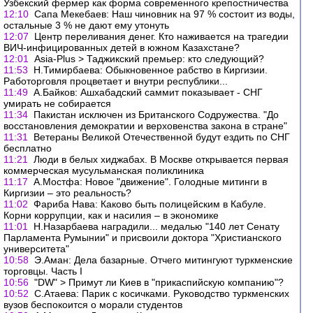
Узбекский фермер как форма современного крепостничества
12:10
Сапа Мекебаев: Наш чиновник на 97 % состоит из воды,
остальные 3 % не дают ему утонуть
12:07
Центр переливания денег. Кто наживается на трагедии
ВИЧ-инфицированных детей в южном Казахстане?
12:01
Аsia-Plus > Таджикский премьер: кто следующий?
11:53
Н.Тимирбаева: Обыкновенное рабство в Киргизии.
Работорговля процветает и внутри республики...
11:49
А.Байков: Ашхабадский саммит показывает - СНГ
умирать не собирается
11:34
Пакистан исключен из Британского Содружества. "До
восстановления демократии и верховенства закона в стране"
11:31
Ветераны Великой Отечественной будут ездить по СНГ
бесплатно
11:21
Люди в белых хиджабах. В Москве открывается первая
коммерческая мусульманская поликлиника
11:17
А.Мостфа: Новое "движение". Голодные митинги в
Киргизии – это реальность?
11:02
Фариба Нава: Каково быть полицейским в Кабуле.
Корни коррупции, как и насилия – в экономике
11:01
Н.Назарбаева наградили... медалью "140 лет Сенату
Парламента Румынии" и присвоили доктора "Христианского
университета"
10:58
Э.Аман: Дела базарные. Отчего митингуют туркменские
торговцы. Часть I
10:56
"DW" > Примут ли Киев в "прикаспийскую компанию"?
10:52
С.Атаева: Парик с косичками. Руководство туркменских
вузов беспокоится о морали студентов