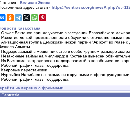
Источник -
Великая Эпоха
Постоянный адрес статьи -
https://centrasia.org/newsA.php?st=1
Новости Казахстана
-
Олжас Бектенов принял участие в заседании Евразийского межпра
-
Развитие легкой промышленности обсудили с отечественными пр
-
Агитационная группа Демократической партии "Ак жол" во главе с
бизнеса Алматы
-
Подозреваемый в мошенничестве в особо крупном размере экстра
-
Незаконные займы на миллиард: в Костанае вынесен обвинитель
-
Из Вьетнама экстрадирован подозреваемый в пособничестве в орг
-
Рабочий график главы государства
-
Кадровые перестановки
-
Нурлыбек Налибаев ознакомился с крупными инфраструктурными 
-
Рабочий график главы государства
ерейти на версию с фреймами
©
CentrAsia