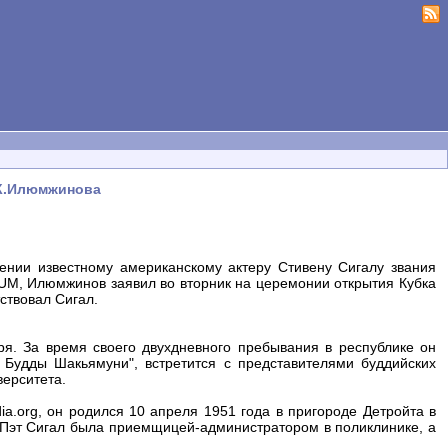
 К.Илюмжинова
нии известному американскому актеру Стивену Сигалу звания
UM, Илюмжинов заявил во вторник на церемонии открытия Кубка
тствовал Сигал.
я. За время своего двухдневного пребывания в республике он
 Будды Шакьямуни", встретится с представителями буддийских
верситета.
ia.org, он родился 10 апреля 1951 года в пригороде Детройта в
 Пэт Сигал была приемщицей-администратором в поликлинике, а