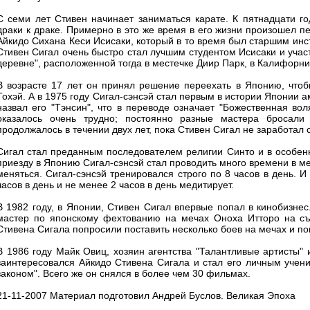
С семи лет Стивен начинает заниматься карате. К пятнадцати г
драки к драке. Примерно в это же время в его жизни произошел п
Айкидо Сихана Кеси Исисаки, который в то время был старшим инс
Стивен Сигал очень быстро стал лучшим студентом Исисаки и учас
деревне", расположенной тогда в местечке Диир Парк, в Калифорни
В возрасте 17 лет он принял решение переехать в Японию, чтобы
Тохэй. А в 1975 году Сигал-сэнсэй стал первым в истории Японии 
назвал его "Тэнсин", что в переводе означает "Божественная во
оказалось очень трудно; постоянно разные мастера бросали 
продолжалось в течении двух лет, пока Стивен Сигал не заработал
Сигал стал преданным последователем религии Синто и в особенн
приезду в Японию Сигал-сэнсэй стал проводить много времени в мед
меняться. Сигал-сэнсэй тренировался строго по 8 часов в день. И
часов в день и не менее 2 часов в день медитирует.
В 1982 году, в Японии, Стивен Сигал впервые попал в кинобизнес
мастер по японскому фехтованию на мечах Оноха Итторо на съ
Стивена Сигала попросили поставить несколько боев на мечах и по
В 1986 году Майк Овиц, хозяин агентства "Талантливые артисты" 
заинтересовался Айкидо Стивена Сигала и стал его личным учен
законом". Всего же он снялся в более чем 30 фильмах.
21-11-2007 Материал подготовил Андрей Буслов. Великая Эпоха