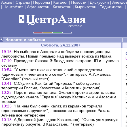
Архив
|
Страны
|
Персоны
|
Каталог
|
Новости
|
Дискуссии
|
Анекдо
|
ЦентрАзия
|
Афганистан
|
Казахстан
|
Кыргызстан
|
Таджикистан
|
Новости и события
|
Суббота, 24.11.2007
19:15
На выборах в Австралии победили оппозиционеры-
лейбористы. Новый премьер Рад выведет войска из Ирака
17:10
Президент Ливана Э.Лахуд ввел в стране ЧП и... ушел в
отставку
10:54
"У меня нет никаких отношений с президентом
Каримовым и членами его семьи", - интервью А.Усманова
"Guardian" (полный текст)
10:41
C.Скулкин: Как Китай "прирезал" себе кусочки
территории России, Казахстана и Киргизии (история)
10:28
Перетягивание канала. Экологи против строительства
судоходного канала "Евразия" между Каспийским и Азовским
морями
10:25
"На нем был синий халат, из карманов торчали
одноразовые наручники", - показания на процессе Рахата
Алиева все интереснее
10:18
А.Дерновой (минздрав Казахстана): "Очень уж мрачную
перспективу рисуете. В Казахстане..." (интервью)