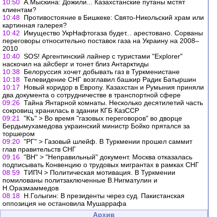
10:50
А.Мыскина: Дожили... Казахстанские путаны мстят
клиентам?
10:48
Противостояние в Бишкеке: Свято-Никольский храм или
картинная галерея?
10:42
Имущество УкрНафтогаза будет... арестовано. Сорваны
переговоры относительно поставок газа на Украину на 2008–
2010
10:40
SOS! Аргентинский лайнер с туристами "Explorer"
наскочил на айсберг и тонет близ Антарктиды
10:38
Белоруссия хочет добывать газ в Туркменистане
10:18
Телевидение СНГ возглавил башкир Радик Батыршин
10:17
Новый коридор в Европу. Казахстан и Румыния приняли
два документа о сотрудничестве в транспортной сфере
09:26
Тайна Янтарной комнаты. Несколько десятилетий часть
сокровищ хранилась в здании КГБ КазССР
09:21
"Къ" > Во время "газовых переговоров" во дворце
Бердымухамедова украинский министр Бойко прятался за
торшером
09:20
"РГ" > Газовый шлейф. В Туркмении прошел саммит
глав правительств СНГ
09:16
"ВН" > "Неправильный" документ. Москва отказалась
подписывать Конвенцию о трудовых мигрантах в рамках СНГ
08:59
ТИПЧ > Политическая мотивация. В Туркмении
помилованы политзаключенные В.Нигматулин и
Н.Оразмаммедов
08:18
Н.Голыгин: В президенты через суд. Пакистанская
оппозиция не остановила Мушаррафа
Архив