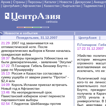
Архив
|
Страны
|
Персоны
|
Каталог
|
Новости
|
Дискуссии
|
Анекдо
|
ЦентрАзия
|
Афганистан
|
Казахстан
|
Кыргызстан
|
Таджикистан
|
Новости и события
|
Понедельник, 31.12.2007
ЦентрАзия
|
21:29
2007 год заканчивается на
П.Гончаров: Гиб
оптимистической ноте. После
17:22 31.12.2007
демократических выборов в Кении началась
гражданская война
Убийство политич
18:37
Выборы президента Узбекистана не
истории женщины
были демократичными, - заявление "Эзгулик"
огромного масшт
17:22
П.Гончаров: Гибель Беназир Бхутто –
возглавляемая е
удар по Мушаррафу
исключать, что ее
15:13
Россия и Казахстан согласовали
сумму ущерба от аварии ракеты "Протон" -
Политический пор
$2,4 млн
кого-то ее лично
14:09
Король Испании приехал встречать
влиятельного по
Новый год в Афганистан
Бхутто, президе
13:46
На неопределенный срок.
получила в Карач
Пакистанский избирком хочет перенести
1970) уехала в
парламентские выборы
университетах. В 
02:54
Г.Хидоятов: Шейбаниды против
был арестован 