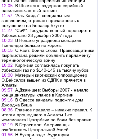
остаться без южнокорейских инвестиций
12:05
В Шымкенте задержан серийный
насильник-частный таксист
11:57
"Аль-Каида", специальным
заявлением, отрицает причастность к
покушению на Беназир Бхутто
11:27
"СиФ": Государственный переворот в
Узбекистане 23 декабря 2007 года
10:23
В Непале упразднена монархия.
Гьянендра больше не король
10:15
С.Райт: Война слова. Правозащитники
Кыргызстана решили объявить парламенту
терминологическую войну
10:02
Киргизия согласилась покупать
Узбекский газ по $140-145 за тысячу кубов
10:00
Матерый киргизский оппозиционер
Э.Байсалов вышел из СДПК и прячется в
Алматы
09:57
А.Джакишев: Выборы 2007 - начало
конца диктатуры кланов в Киргизии
09:16
В Одессе вандалы подожгли дом
Джорджа Буша
08:36
Главное правило – никаких правил. К
итогам прошедшего в Алматы 1-го
чемпионата ЦентрАзии по боям без правил
02:19
В.Герасимов: Американцы
озаботились Центральной Азией
01:56
Н.Бухари-заде: Аудитория