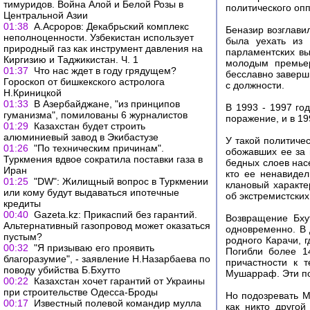
тимуридов. Война Алой и Белой Розы в
политического опп
Центральной Азии
01:38
А.Асроров: Декабрьский комплекс
Беназир возглави
неполноценности. Узбекистан использует
была уехать из 
природный газ как инструмент давления на
парламентских вы
Киргизию и Таджикистан. Ч. 1
молодым премьер
01:37
Что нас ждет в году грядущем?
бесславно заверши
Гороскоп от бишкекского астролога
с должности.
Н.Криницкой
01:33
В Азербайджане, "из принципов
В 1993 - 1997 го
гуманизма", помилованы 6 журналистов
поражение, и в 19
01:29
Казахстан будет строить
алюминиевый завод в Экибастузе
У такой политиче
01:26
"По техническим причинам".
обожавших ее за 
Туркмения вдвое сократила поставки газа в
бедных слоев насе
Иран
кто ее ненавидел
01:25
"DW": Жилищный вопрос в Туркмении
клановый характе
или кому будут выдаваться ипотечные
об экстремистских
кредиты
00:40
Gazeta.kz: Прикаспий без гарантий.
Возвращение Бху
Альтернативный газопровод может оказаться
одновременно. В 
пустым?
родного Карачи, 
00:32
"Я призываю его проявить
Погибли более 1
благоразумие", - заявление Н.Назарбаева по
причастности к 
поводу убийства Б.Бхутто
Мушарраф. Эти по
00:22
Казахстан хочет гарантий от Украины
при строительстве Одесса-Броды
Но подозревать 
00:17
Известный полевой командир мулла
как никто другой