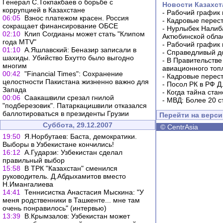
Генерал С.Токпакбаев о борьбе с
Новости Казахст
коррупцией в Казахстане
-
Рабочий график 
06:05
Взнос платежом красен. Россия
-
Кадровые перес
сокращает финансирование ОБСЕ
-
Нурлыбек Налиб
02:10
Клип Согдианы может стать "Клипом
Актюбинской обла
года MTV"
-
Рабочий график 
01:10
А.Яшлавский: Беназир записали в
-
Справедливый до
шахиды. Убийство Бхутто было выгодно
-
В Правительстве
многим
авиационного топ
00:42
"Financial Times": Сохранение
-
Кадровые перес
целостности Пакистана жизненно важно для
-
Посол РК в РФ Д
Запада
-
Когда тайна ста
00:06
Саакашвили срезал гнилой
-
МВД: Более 20 с
"подберезовик". Патаркацишвили отказался
баллотироваться в президенты Грузии
Перейти на верс
Суббота, 29.12.2007
©
CentrAsia
19:50
Я.Норбутаев: Баста, демократики.
Выборы в Узбекистане кончились!
16:12
А.Гударзи: Узбекистан сделал
правильный выбор
15:58
В ТРК "Казахстан" сменился
руководитель. Д.Абдыхамитов вместо
Н.Имангалиева
14:41
Теннисистка Анастасия Мыскина: "У
меня родственники в Ташкенте... мне там
очень понравилось" (интервью)
13:39
В.Крымзалов: Узбекистан может