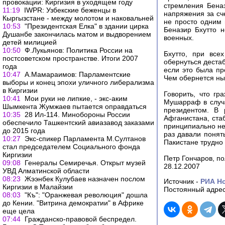
провокации: Киргизия в уходящем году
стремления Беназ
11:19
IWPR: Узбекские беженцы в
напряжения за сче
Кыргызстане - между молотом и наковальней
не просто одним 
10:53
"Президентская Елка" в здании цирка
Беназир Бхутто н
Душанбе закончилась матом и выдворением
военных.
детей милицией
10:50
Ф.Лукьянов: Политика России на
Бхутто, при все
постсоветском пространстве. Итоги 2007
обернуться деста
года
если это была пр
10:47
А.Мамараимов: Парламентские
Чем обернется н
выборы и конец эпохи уличного либерализма
в Киргизии
Говорить, что гр
10:41
Мои руки не липкие, - экс-аким
Мушарраф в случа
Шымкента Жумжаев пытается оправдаться
президентом. В 
10:35
28 Ил-114. Минобороны России
Афганистана, ста
обеспечило Ташкентский авиазавод заказами
принципиально не
до 2015 года
раз давали понят
10:27
Экс-спикер Парламента М.Султанов
Пакистане трудно 
стал председателем Социального фонда
Киргизии
Петр Гончаров, п
09:08
Генералы Семиречья. Открыт музей
28.12.2007
УВД Алматинской области
08:23
Жээнбек Кулубаев назначен послом
Источник -
РИА Н
Киргизии в Малайзии
Постоянный адрес
08:03
"Къ": "Оранжевая революция" дошла
до Кении. "Витрина демократии" в Африке
еще цела
07:44
Гражданско-правовой беспредел.