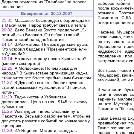
Дадулла отчислен из "Талибана" за плохое
выборов кабинет 
поведение
после восьмилетн
отрывом. Поэто
Воскресенье, 30.12.2007
Пакистана США 
21:31
Массовые беспорядки с баррикадами
олицетворением д
в Махачкале. Народ требует света и тепла
20:02
Дело Беназир Бхутто продолжит 19-
Наконец, Мушарра
летний сын Билавал. Он избран главой
свою лично, сняв
Пакистанской народной партии
на эту власть и 
14:17
З.Рахматова: Плевок в детские души.
Управлении наци
Кто устроил бардак из "Президентской елки"
надежности яде
в Душанбе?
Управление при
13:14
На какую страну похож Кыргызстан?
экстремистских си
(мнения экспертов)
12:25
А.Молдоканов: Почем хадж для
Возглавил новое 
народа? В Кыргызстане организация хаджа
Мушарраф, как вид
становится все более прибыльным бизнесом
его личной, но и 
11:37
В Душанбе вышел сборник лучших
статей таджикских журналистов "В поисках
В частности, бук
истины"
Кази в беседе с
11:29
Таджикистан и Узбекистан
варианты маловер
договорились. Цена на газ - $145 за тысячу
на что Мустафа 
кубометров
Пакистана "без ча
11:25
Washington Times: Опасный путь
Пакистана. Весь мир озабочен тем, чтобы не
Сама Беназир Бху
допустить развития событий по кошмарному
предвыборная пол
сценарию
Такие заявления,
11:20
ИА Regnum: Митинги, скандалы,
прочее, явно в