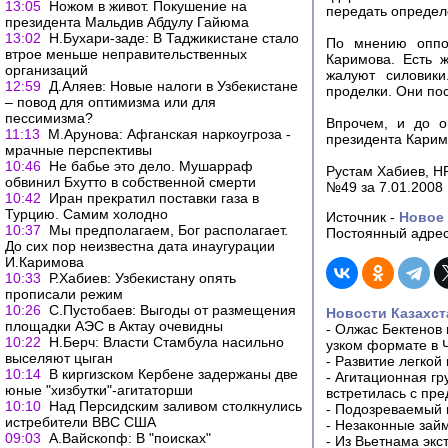
13:05
Ножом в живот. Покушение на
передать определ
президента Мальдив Абдулу Гайюма
13:02
Н.Бухари-заде: В Таджикистане стало
По мнению оппоз
втрое меньше неправительственных
Каримова. Есть 
организаций
жалуют силовики
12:59
Д.Аляев: Новые налоги в Узбекистане
проделки. Они пос
– повод для оптимизма или для
пессимизма?
Впрочем, и до о
11:13
М.Арунова: Афганская наркоугроза -
президента Карим
мрачные перспективы
10:46
Не бабье это дело. Мушарраф
Рустам Хабиев, Н
обвинил Бхутто в собственной смерти
№49 за 7.01.2008
10:42
Иран прекратил поставки газа в
Турцию. Самим холодно
Источник -
Новое 
10:37
Мы предполагаем, Бог располагает.
Постоянный адрес
До сих пор неизвестна дата инаугурации
И.Каримова
10:33
Р.Хабиев: Узбекистану опять
прописали режим
10:26
С.Пустобаев: Выгоды от размещения
Новости Казахст
площадки АЭС в Актау очевидны
-
Олжас Бектенов 
10:22
Н.Берч: Власти Стамбула насильно
узком формате в 
выселяют цыган
-
Развитие легкой
10:14
В киргизском Кербене задержаны две
-
Агитационная гр
юные "хизбутки"-агитаторши
встретилась с пр
10:10
Над Персидским заливом столкнулись
-
Подозреваемый в
истребители ВВС США
-
Незаконные займ
09:03
А.Вайскопф: В "поисках"
-
Из Вьетнама экс