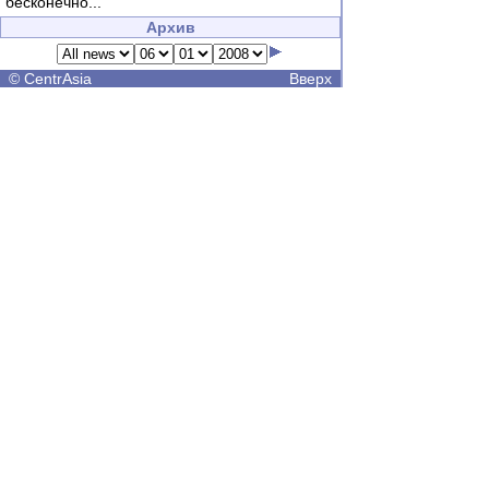
бесконечно...
Архив
©
CentrAsia
Вверх