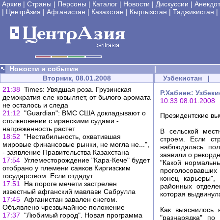
Архив
|
Страны
|
Персоны
|
Каталог
|
Новости
|
Дискуссии
|
Анекдо
|
ЦентрАзия
|
Афганистан
|
Казахстан
|
Кыргызстан
|
Таджикистан
|
Новости и события
|
Вторник, 08.01.2008
Узбекистан
|
21:38
Times: Увядшая роза. Грузинская
Р.Хабиев: Узбек
демократия еле ковыляет, от былого аромата
10:33 08.01.2008
не осталось и следа
21:12
"Guardian": ВМС США докладывают о
Президентские вы
столкновении с иранскими судами -
напряженность растет
В сельской мест
18:52
"Нестабильность, охватившая
строем. Если ст
мировые финансовые рынки, не могла не...",
наблюдалась пол
- заявление Правительства Казахстана
заявили о рекордн
17:54
Углеместорождение "Кара-Кече" будет
"Какой нормальны
отобрано у племени саяков Киргизским
проголосовавших
государством. Если отдадут...
конец карьеры",
17:51
На пороге мечети застрелен
районных отделе
известный афганский мавлави Сабрулла
которая выдвинул
17:45
Афганистан завален снегом.
Объявлено чрезвычайное положение
Как выяснилось 
17:37
"Любимый город". Новая программа
"разнарядка" по