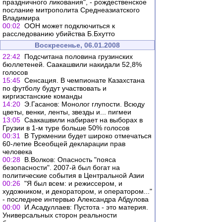
праздничного ликования", - рождественское
послание митрополита Среднеазиатского
Владимира
00:02
ООН может подключиться к
расследованию убийства Б.Бхутто
Воскресенье, 06.01.2008
22:42
Подсчитана половина грузинских
бюллетеней. Саакашвили накидали 52,8%
голосов
15:45
Сенсация. В чемпионате Казахстана
по футболу будут участвовать и
киргизстанские команды
14:20
Э.Гасанов: Монолог глупости. Всюду
цветы, венки, ленты, звезды и... пигмеи
13:05
Cаакашвили набирает на выборах в
Грузии в 1-м туре больше 50% голосов
00:31
В Туркмении будет широко отмечаться
60-летие Всеобщей декларации прав
человека
00:28
В.Волков: Опасность "пояса
безопасности". 2007-й был богат на
политические события в Центральной Азии
00:26
"Я был всем: и режиссером, и
художником, и декоратором, и оператором..."
- последнее интервью Александра Абдулова
00:00
И.Асадуллаев: Пустота - это материя.
Универсальных сторон реальности