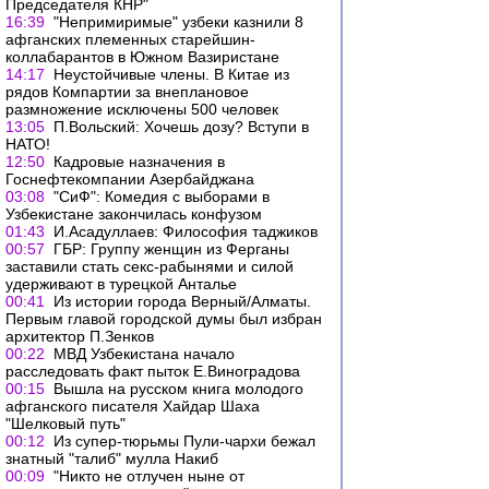
Председателя КНР"
16:39
"Непримиримые" узбеки казнили 8
афганских племенных старейшин-
коллабарантов в Южном Вазиристане
14:17
Неустойчивые члены. В Китае из
рядов Компартии за внеплановое
размножение исключены 500 человек
13:05
П.Вольский: Хочешь дозу? Вступи в
НАТО!
12:50
Кадровые назначения в
Госнефтекомпании Азербайджана
03:08
"СиФ": Комедия с выборами в
Узбекистане закончилась конфузом
01:43
И.Асадуллаев: Философия таджиков
00:57
ГБР: Группу женщин из Ферганы
заставили стать секс-рабынями и силой
удерживают в турецкой Анталье
00:41
Из истории города Верный/Алматы.
Первым главой городской думы был избран
архитектор П.Зенков
00:22
МВД Узбекистана начало
расследовать факт пыток Е.Виноградова
00:15
Вышла на русском книга молодого
афганского писателя Хайдар Шаха
"Шелковый путь"
00:12
Из супер-тюрьмы Пули-чархи бежал
знатный "талиб" мулла Накиб
00:09
"Никто не отлучен ныне от