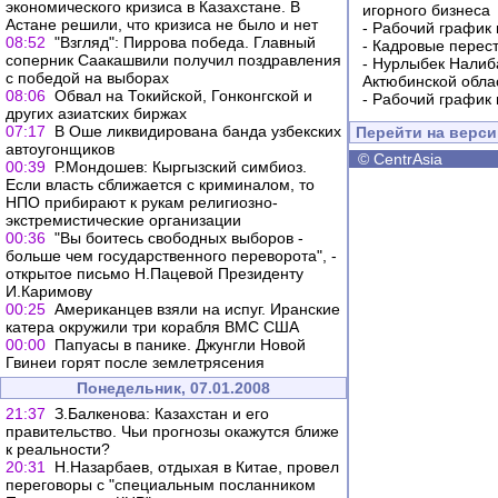
экономического кризиса в Казахстане. В
игорного бизнеса
Астане решили, что кризиса не было и нет
-
Рабочий график 
08:52
"Взгляд": Пиррова победа. Главный
-
Кадровые перес
соперник Саакашвили получил поздравления
-
Нурлыбек Налиб
с победой на выборах
Актюбинской обла
08:06
Обвал на Токийской, Гонконгской и
-
Рабочий график 
других азиатских биржах
07:17
В Оше ликвидирована банда узбекских
Перейти на верс
автоугонщиков
©
CentrAsia
00:39
Р.Мондошев: Кыргызский симбиоз.
Если власть сближается с криминалом, то
НПО прибирают к рукам религиозно-
экстремистические организации
00:36
"Вы боитесь свободных выборов -
больше чем государственного переворота", -
открытое письмо Н.Пацевой Президенту
И.Каримову
00:25
Американцев взяли на испуг. Иранские
катера окружили три корабля ВМС США
00:00
Папуасы в панике. Джунгли Новой
Гвинеи горят после землетрясения
Понедельник, 07.01.2008
21:37
З.Балкенова: Казахстан и его
правительство. Чьи прогнозы окажутся ближе
к реальности?
20:31
Н.Назарбаев, отдыхая в Китае, провел
переговоры с "специальным посланником