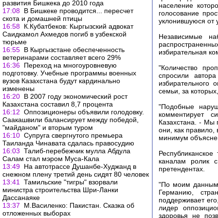
развития Бишкека до 2010 года
население которо
17:08
В Бишкеке проводится... пересчет
голосование про
скота и домашней птицы
уклонившуюся от 
16:58
К.Кубатбеков: Кыргызский адвокат
Саидкамол Ахмедов погиб в узбекской
Независимые на
тюрьме
распространенных
16:55
В Кыргызстане обеспеченность
избирательная ко
ветеринарами составляет всего 29%
16:36
Переход на многоуровневую
"Количество про
подготовку. Учебные программы военных
спросили автора
вузов Казахстана будут кардинально
избирательного 
изменены
семьи, за которых
16:20
В 2007 году экономический рост
Казахстана составил 8,7 процента
"Подобные наруш
16:12
Оппозиционеры объявили голодовку.
комментирует с
Саакашвили балансирует между победой,
Казахстана. - Мы
"майданом" и вторым туром
они, как правило,
16:10
Супруга свергнутого премьера
минимум объяснен
Таиланда Чинавата сдалась правосудию
16:03
Талиб-перебежчик мулла Абдула
Республиканское
Салам стал мэром Муса-Кала
каналам ролик с
13:49
На автотрассе Душанбе-Худжанд в
претендентах.
снежном плену третий день сидят 80 человек
13:41
Тамильские "тигры" взорвали
"По моим данным,
министра строительства Шри-Ланки
Германию, стран
Дассанаяке
поддерживает его
13:37
М.Василенко: Пакистан. Сказка об
лидер оппозицио
отложенных выборах
здоровья не поз