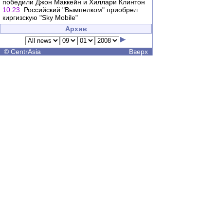
победили Джон Маккейн и Хиллари Клинтон
10:23
Российский "Вымпелком" приобрел
киргизскую "Sky Mobile"
Архив
©
CentrAsia
Вверх