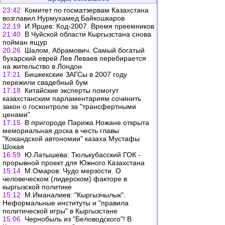
23:42
Комитет по госматзервам Казахстана
возглавил Нурмухамед Байкошкаров
22:19
И.Ярцев: Код-2007. Время преемников
21:40
В Чуйской области Кыргызстана снова
пойман ящур
20:26
Шалом, Абрамович. Самый богатый
бухарский еврей Лев Леваев перебирается
на жительство в Лондон
17:21
Бишкекские ЗАГСы в 2007 году
пережили свадебный бум
17:18
Китайские эксперты помогут
казахстанским парламентариям сочинить
закон о госконтроле за "трансфертными
ценами"
17:15
В пригороде Парижа Ножане открыта
мемориальная доска в честь главы
"Кокандской автономии" казаха Мустафы
Шокая
16:59
Ю.Латышева: Тюлькубасский ГОК -
прорывной проект для Южного Казахстана
15:14
М.Омаров: Чудо мерзости. О
человеческом (лидерском) факторе в
кыргызской политике
15:12
М.Иманалиев: "Кыргызчылык".
Неформальные институты и "правила
политической игры" в Кыргызстане
15:06
Чернобыль из "Беловодского"! В