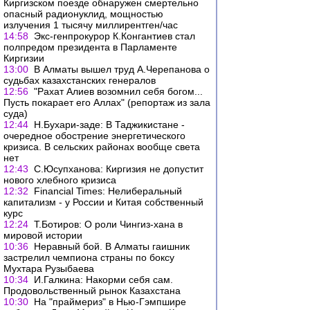
Киргизском поезде обнаружен смертельно
опасный радионуклид, мощностью
излучения 1 тысячу миллирентген/час
14:58
Экс-генпрокурор К.Конгантиев стал
полпредом президента в Парламенте
Киргизии
13:00
В Алматы вышел труд А.Черепанова о
судьбах казахстанских генералов
12:56
"Рахат Алиев возомнил себя богом...
Пусть покарает его Аллах" (репортаж из зала
суда)
12:44
Н.Бухари-заде: В Таджикистане -
очередное обострение энергетического
кризиса. В сельских районах вообще света
нет
12:43
С.Юсупханова: Киргизия не допустит
нового хлебного кризиса
12:32
Financial Times: Нелиберальный
капитализм - у России и Китая собственный
курс
12:24
Т.Ботиров: О роли Чингиз-хана в
мировой истории
10:36
Неравный бой. В Алматы гаишник
застрелил чемпиона страны по боксу
Мухтара Рузыбаева
10:34
И.Галкина: Накорми себя сам.
Продовольственный рынок Казахстана
10:30
На "праймериз" в Нью-Гэмпшире