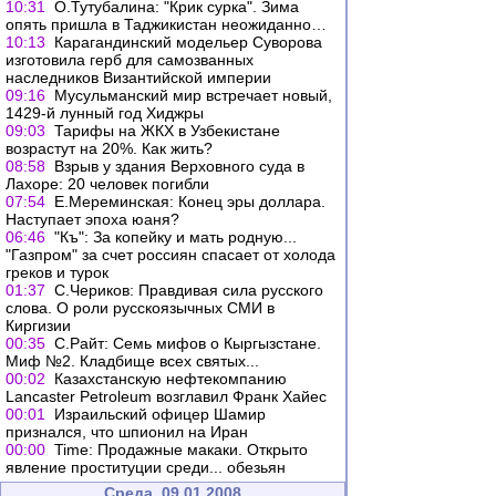
10:31
О.Тутубалина: "Крик сурка". Зима
опять пришла в Таджикистан неожиданно…
10:13
Карагандинский модельер Суворова
изготовила герб для самозванных
наследников Византийской империи
09:16
Мусульманский мир встречает новый,
1429-й лунный год Хиджры
09:03
Тарифы на ЖКХ в Узбекистане
возрастут на 20%. Как жить?
08:58
Взрыв у здания Верховного суда в
Лахоре: 20 человек погибли
07:54
Е.Мереминская: Конец эры доллара.
Наступает эпоха юаня?
06:46
"Къ": За копейку и мать родную...
"Газпром" за счет россиян спасает от холода
греков и турок
01:37
С.Чериков: Правдивая сила русского
слова. О роли русскоязычных СМИ в
Киргизии
00:35
C.Райт: Семь мифов о Кыргызстане.
Миф №2. Кладбище всех святых...
00:02
Казахстанскую нефтекомпанию
Lancaster Petroleum возглавил Франк Хайес
00:01
Израильский офицер Шамир
признался, что шпионил на Иран
00:00
Time: Продажные макаки. Открыто
явление проституции среди... обезьян
Среда, 09.01.2008