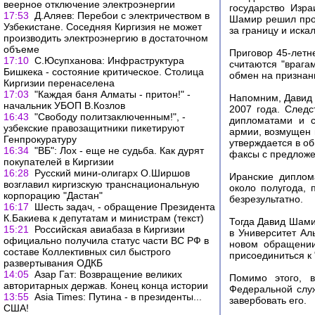
веерное отключение электроэнергии
государство Изра
17:53
Д.Аляев: Перебои с электричеством в
Шамир решил про
Узбекистане. Соседняя Киргизия не может
за границу и иска
производить электроэнергию в достаточном
объеме
Приговор 45-летн
17:10
С.Юсупханова: Инфраструктура
считаются "врагам
Бишкека - состояние критическое. Столица
обмен на признан
Киргизии перенаселена
17:03
"Каждая баня Алматы - притон!" -
Напомним, Давид 
начальник УБОП В.Козлов
2007 года. Следс
16:43
"Свободу политзаключенным!", -
дипломатами и с
узбекские правозащитники пикетируют
армии, возмущен 
Генпрокуратуру
утверждается в о
16:34
"ВБ": Лох - еще не судьба. Как дурят
факсы с предложе
покупателей в Киргизии
16:28
Русский мини-олигарх О.Ширшов
Иранские диплом
возглавил киргизскую транснациональную
около полугода, 
корпорацию "Дастан"
безрезультатно.
16:17
Шесть задач, - обращение Президента
К.Бакиева к депутатам и министрам (текст)
Тогда Давид Шами
15:21
Российская авиабаза в Киргизии
в Университет Аль
официально получила статус части ВС РФ в
новом обращении
составе Коллективных сил быстрого
присоединиться к
развертывания ОДКБ
14:05
Азар Гат: Возвращение великих
Помимо этого, 
авторитарных держав. Конец конца истории
Федеральной служ
13:55
Asia Times: Путина - в президенты...
завербовать его.
США!