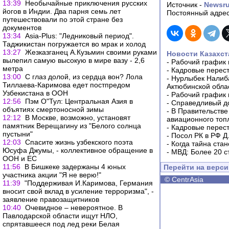
13:39
Необычайные приключения русских
Источник -
Newsr
йогов в Индии. Два парня семь лет
Постоянный адрес
путешествовали по этой стране без
документов
13:34
Asia-Plus: "Ледниковый период".
Таджикистан погружается во мрак и холод
13:27
Жезказганец А.Кузьмин своими руками
Новости Казахст
вылепил самую высокую в мире вазу - 2,6
-
Рабочий график 
метра
-
Кадровые перес
13:00
С глаз долой, из сердца вон? Лола
-
Нурлыбек Налиб
Тиллаева-Каримова едет постпредом
Актюбинской обла
Узбекистана в ООН
-
Рабочий график 
12:56
Пэм O"Тул: Центральная Азия в
-
Справедливый до
объятиях смертоносной зимы
-
В Правительстве
12:12
В Москве, возможно, установят
авиационного топ
памятник Верещагину из "Белого солнца
-
Кадровые перес
пустыни"
-
Посол РК в РФ Д
12:03
Спасите жизнь узбекского поэта
-
Когда тайна ста
Юсуфа Джумы, - коллективное обращение в
-
МВД: Более 20 с
ООН и ЕС
11:56
В Бишкеке задержаны 4 юных
Перейти на верс
участника акции "Я не верю!"
©
CentrAsia
11:39
"Поддерживая И.Каримова, Германия
вносит свой вклад в усиление терроризма", -
заявление правозащитников
10:40
Очевидное – невероятное. В
Павлодарской области ищут НЛО,
спрятавшееся под лед реки Белая