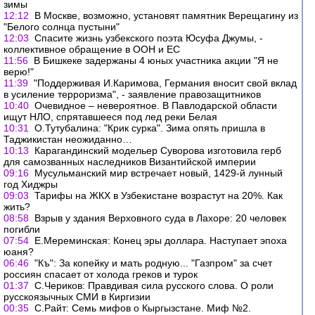
зимы
12:12
В Москве, возможно, установят памятник Верещагину из
"Белого солнца пустыни"
12:03
Спасите жизнь узбекского поэта Юсуфа Джумы, -
коллективное обращение в ООН и ЕС
11:56
В Бишкеке задержаны 4 юных участника акции "Я не
верю!"
11:39
"Поддерживая И.Каримова, Германия вносит свой вклад
в усиление терроризма", - заявление правозащитников
10:40
Очевидное – невероятное. В Павлодарской области
ищут НЛО, спрятавшееся под лед реки Белая
10:31
О.Тутубалина: "Крик сурка". Зима опять пришла в
Таджикистан неожиданно…
10:13
Карагандинский модельер Суворова изготовила герб
для самозванных наследников Византийской империи
09:16
Мусульманский мир встречает новый, 1429-й лунный
год Хиджры
09:03
Тарифы на ЖКХ в Узбекистане возрастут на 20%. Как
жить?
08:58
Взрыв у здания Верховного суда в Лахоре: 20 человек
погибли
07:54
Е.Мереминская: Конец эры доллара. Наступает эпоха
юаня?
06:46
"Къ": За копейку и мать родную... "Газпром" за счет
россиян спасает от холода греков и турок
01:37
С.Чериков: Правдивая сила русского слова. О роли
русскоязычных СМИ в Киргизии
00:35
C.Райт: Семь мифов о Кыргызстане. Миф №2.