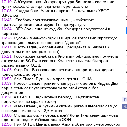
17:10
С.Юсупханова: Инфраструктура Бишкека - состояние
критическое. Столица Киргизии перенаселена
17:03
"Каждая баня Алматы - притон!" - начальник УБОП
В.Козлов
16:43
"Свободу политзаключенным!", - узбекские
правозащитники пикетируют Генпрокуратуру
16:34
"ВБ": Лох - еще не судьба. Как дурят покупателей в
Киргизии
16:28
Русский мини-олигарх О.Ширшов возглавил киргизскую
транснациональную корпорацию "Дастан"
16:17
Шесть задач, - обращение Президента К.Бакиева к
депутатам и министрам (текст)
15:21
Российская авиабаза в Киргизии официально получила
статус части ВС РФ в составе Коллективных сил быстрого
развертывания ОДКБ
14:05
Азар Гат: Возвращение великих авторитарных держав.
Конец конца истории
13:55
Asia Times: Путина - в президенты... США!
13:39
Необычайные приключения русских йогов в Индии. Два
парня семь лет путешествовали по этой стране без
документов
13:34
Asia-Plus: "Ледниковый период". Таджикистан
П
погружается во мрак и холод
13:27
Жезказганец А.Кузьмин своими руками вылепил самую
высокую в мире вазу - 2,6 метра
13:00
С глаз долой, из сердца вон? Лола Тиллаева-Каримова
едет постпредом Узбекистана в ООН
12:56
Пэм O"Тул: Центральная Азия в объятиях смертоносной