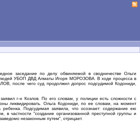
едное заседание по делу обвиняемой в сводничестве Ольги
 людей УБОП ДВД Алматы Игоря МОРОЗОВА. В ходе процесса в
ЛОВ, после чего суд продолжил допрос подсудимой Кодониди,
 заявил г-н Козлов. По его словам, у полиции есть сложности с
тоны ликвидировать. Ольга Кодониди, по ее словам, на момент
 ребенка. Подсудимая заявила, что осознает: содержание ею
м, в частности "создание организованной преступной группы и
аведомо незаконным путем", отрицает.