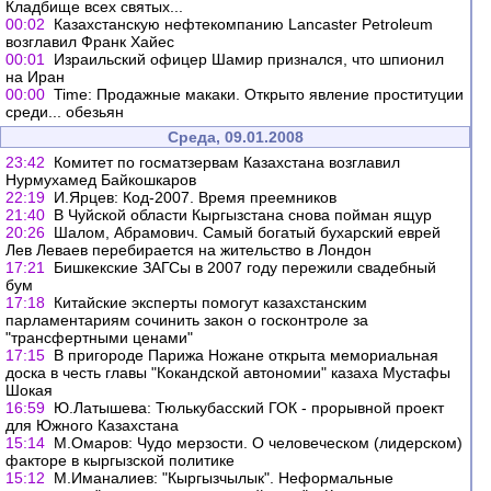
Кладбище всех святых...
00:02
Казахстанскую нефтекомпанию Lancaster Petroleum
возглавил Франк Хайес
00:01
Израильский офицер Шамир признался, что шпионил
на Иран
00:00
Time: Продажные макаки. Открыто явление проституции
среди... обезьян
Среда, 09.01.2008
23:42
Комитет по госматзервам Казахстана возглавил
Нурмухамед Байкошкаров
22:19
И.Ярцев: Код-2007. Время преемников
21:40
В Чуйской области Кыргызстана снова пойман ящур
20:26
Шалом, Абрамович. Самый богатый бухарский еврей
Лев Леваев перебирается на жительство в Лондон
17:21
Бишкекские ЗАГСы в 2007 году пережили свадебный
бум
17:18
Китайские эксперты помогут казахстанским
парламентариям сочинить закон о госконтроле за
"трансфертными ценами"
17:15
В пригороде Парижа Ножане открыта мемориальная
доска в честь главы "Кокандской автономии" казаха Мустафы
Шокая
16:59
Ю.Латышева: Тюлькубасский ГОК - прорывной проект
для Южного Казахстана
15:14
М.Омаров: Чудо мерзости. О человеческом (лидерском)
факторе в кыргызской политике
15:12
М.Иманалиев: "Кыргызчылык". Неформальные