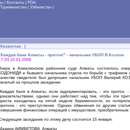
ты
|
Контакты
|
PDA
Туркменистан
|
Узбекистан
|
Казахстан
|
"Каждая баня Алматы - притон!" - начальник УБОП В.Козлов
17:03 10.01.2008
Вчера в Алмалинском районном суде Алматы состоялось очер
КОДОНИДИ и бывшего начальника отдела по борьбе с трафиком
качестве свидетеля был допрошен начальник УБОП Валерий КОЗ
начатый на прошлом заседании.
"Каждая баня в Алматы, если задокументировать, - это притон, -
доказательствами, однако они работают над тем, чтобы эти при
ареста находилась на пятой неделе беременности, но потеряла
притона - это преступление. Однако обвинения по другим статья
совершение финансовых операций с имуществом, приобретенным з
Следующее заседание по этому делу состоится 15 января.
Мадина АИМБЕТОВА, Алматы