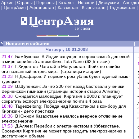
Архив
|
Страны
|
Персоны
|
Каталог
|
Новости
|
Дискуссии
|
Анекдо
|
ЦентрАзия
|
Афганистан
|
Казахстан
|
Кыргызстан
|
Таджикистан
|
Новости и события
|
Четверг, 10.01.2008
21:47
Бамбуковоз. В Индии запущен в серию самый дешевый
в мире серийный автомобиль Tata Nano ($2,5 тысяч)
21:37
Г.Хидоятов: Чагатай и Могулистан. Шейх не ошибся -
его названный потряс мир... (страницы истории)
21:23
Н.Джафаров: У тюркских республик будет единый язык -
турецкий
21:09
В.Шупейкин: За что 200 лет назад бастовали ученики
Верненской гимназии (страницы истории старой Алматы)
20:38
Ожидается маловодье. Киргизия в 2008 г. планирует
сократить экспорт электроэнергии почти в 4 раза
18:48
Tageszeitung: Победа над Казахстаном в кок-бору для
Киргизии - дело престижа
18:36
В Южном Казахстане началось веерное отключение
электроэнергии
17:53
Д.Аляев: Перебои с электричеством в Узбекистане.
Соседняя Киргизия не может производить электроэнергию в
достаточном объеме