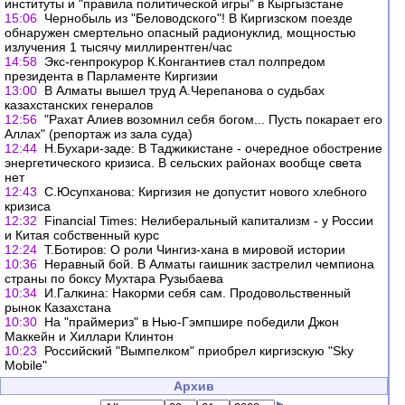
институты и "правила политической игры" в Кыргызстане
15:06
Чернобыль из "Беловодского"! В Киргизском поезде
обнаружен смертельно опасный радионуклид, мощностью
излучения 1 тысячу миллирентген/час
14:58
Экс-генпрокурор К.Конгантиев стал полпредом
президента в Парламенте Киргизии
13:00
В Алматы вышел труд А.Черепанова о судьбах
казахстанских генералов
12:56
"Рахат Алиев возомнил себя богом... Пусть покарает его
Аллах" (репортаж из зала суда)
12:44
Н.Бухари-заде: В Таджикистане - очередное обострение
энергетического кризиса. В сельских районах вообще света
нет
12:43
С.Юсупханова: Киргизия не допустит нового хлебного
кризиса
12:32
Financial Times: Нелиберальный капитализм - у России
и Китая собственный курс
12:24
Т.Ботиров: О роли Чингиз-хана в мировой истории
10:36
Неравный бой. В Алматы гаишник застрелил чемпиона
страны по боксу Мухтара Рузыбаева
10:34
И.Галкина: Накорми себя сам. Продовольственный
рынок Казахстана
10:30
На "праймериз" в Нью-Гэмпшире победили Джон
Маккейн и Хиллари Клинтон
10:23
Российский "Вымпелком" приобрел киргизскую "Sky
Mobile"
Архив