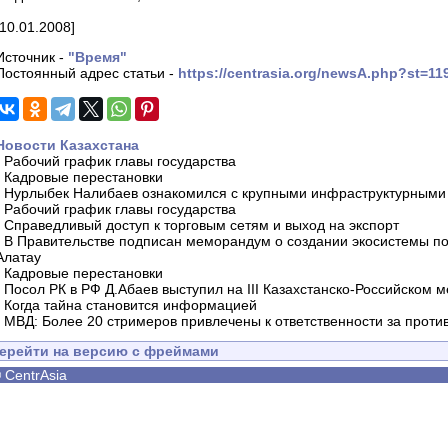
[10.01.2008]
Источник -
"Время"
Постоянный адрес статьи -
https://centrasia.org/newsA.php?st=1
Новости Казахстана
-
Рабочий график главы государства
-
Кадровые перестановки
-
Нурлыбек Налибаев ознакомился с крупными инфраструктурными 
-
Рабочий график главы государства
-
Справедливый доступ к торговым сетям и выход на экспорт
-
В Правительстве подписан меморандум о создании экосистемы по 
Алатау
-
Кадровые перестановки
-
Посол РК в РФ Д.Абаев выступил на III Казахстанско-Российском
-
Когда тайна становится информацией
-
МВД: Более 20 стримеров привлечены к ответственности за проти
ерейти на версию с фреймами
©
CentrAsia