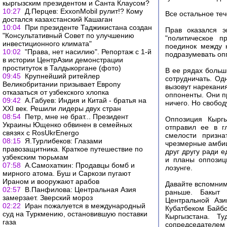
кыргызским президентом и Санта Клаусом?
10:27
Д.Перцев: ExxonMobil рулит!? Кому
Все остальное те
достался казахстанский Кашаган
10:04
При президенте Таджикистана создан
Прав оказался э
"Консультативный Совет по улучшению
"политическое п
инвестиционного климата"
поединок между 
10:02
"Права, нет насилию". Репортаж с 1-й
подразумевать оп
в истории ЦентрАзии демонстрации
проституток в Талдыкоргане (фото)
В ее рядах больши
09:45
Крупнейший ритейлер
сотрудничать. Од
Великобритании призывает Европу
вызовут нарекания
отказаться от узбекского хлопка
оппоненты. Они п
09:42
А.Габуев: Индия и Китай - братья на
ничего. Но свобод
XXI век. Решили лидеры двух стран
08:54
Петр, мне не брат... Президент
Оппозиция Кыргы
Украины Ющенко обвинен в семейных
отправил ее в г
связях с RosUkrEnergo
смелости призна
08:15
Я.Турлибеков: Глазами
чрезмерные амбиц
правозащитника. Краткое путешествие по
друг другу ради 
узбекским тюрьмам
и планы оппозици
07:58
А.Самохаткин: Продавцы бомб и
лозунге.
мирного атома. Буш и Саркози пугают
Ираном и вооружают арабов
Давайте вспомним
02:57
В.Панфилова: Центральная Азия
раньше. Бакыт 
замерзает. Зверский мороз
Центральной Ази
02:22
Иран пожалуется в международный
Кубатбеком Байбо
суд на Туркмению, остановившую поставки
Кыргызстана. Т
газа
сопредседателем 