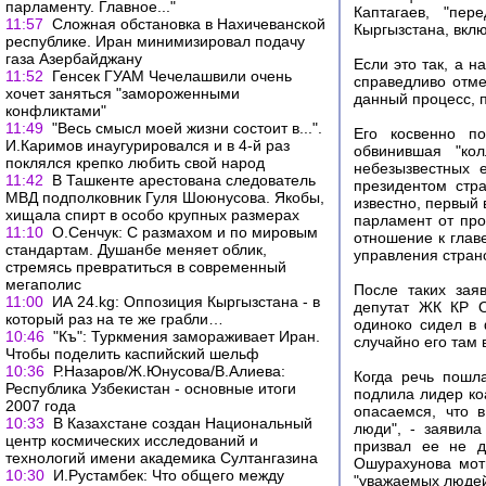
парламенту. Главное..."
Каптагаев, "пе
11:57
Сложная обстановка в Нахичеванской
Кыргызстана, вклю
республике. Иран минимизировал подачу
газа Азербайджану
Если это так, а 
11:52
Генсек ГУАМ Чечелашвили очень
справедливо отме
хочет заняться "замороженными
данный процесс, п
конфликтами"
11:49
"Весь смысл моей жизни состоит в...".
Его косвенно п
И.Каримов инаугурировался и в 4-й раз
обвинившая "ко
поклялся крепко любить свой народ
небезызвестных
11:42
В Ташкенте арестована следователь
президентом стр
МВД подполковник Гуля Шоюнусова. Якобы,
известно, первый
хищала спирт в особо крупных размерах
парламент от про
11:10
О.Сенчук: С размахом и по мировым
отношение к глав
стандартам. Душанбе меняет облик,
управления стран
стремясь превратиться в современный
мегаполис
После таких зая
11:00
ИА 24.kg: Оппозиция Кыргызстана - в
депутат ЖК КР О
который раз на те же грабли…
одиноко сидел в 
10:46
"Къ": Туркмения замораживает Иран.
случайно его там 
Чтобы поделить каспийский шельф
10:36
Р.Назаров/Ж.Юнусова/В.Алиева:
Когда речь пошл
Республика Узбекистан - основные итоги
подлила лидер ко
2007 года
опасаемся, что 
10:33
В Казахстане создан Национальный
люди", - заявил
центр космических исследований и
призвал ее не д
технологий имени академика Султангазина
Ошурахунова моти
10:30
И.Рустамбек: Что общего между
"уважаемых людей