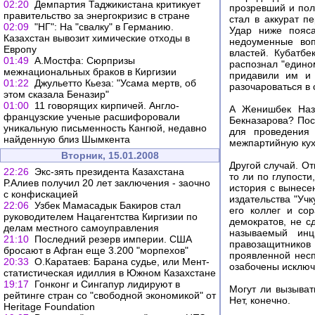
02:20
Демпартия Таджикистана критикует
прозревший и пол
правительство за энергокризис в стране
стал в аккурат п
02:09
"НГ": На "свалку" в Германию.
Удар ниже пояса
Казахстан вывозит химические отходы в
недоуменные воп
Европу
властей. Кубатбе
01:49
А.Мостфа: Сюрпризы
распознал "едино
межнациональных браков в Киргизии
придавили им и 
01:22
Джульетто Кьеза: "Усама мертв, об
разочароваться в
этом сказала Беназир"
01:00
11 говорящих кирпичей. Англо-
А Женишбек Наза
французские ученые расшифоровали
Бекназарова? Пос
уникальную письменность Кангюй, недавно
для проведения 
найденную близ Шымкента
межпартийную кух
Вторник, 15.01.2008
Другой случай. О
22:26
Экс-зять президента Казахстана
то ли по глупост
Р.Алиев получил 20 лет заключения - заочно
история с вынесе
с конфискацией
издательства "Учк
22:06
Узбек Мамасадык Бакиров стал
его коллег и со
руководителем Нацагентства Киргизии по
демократов, не с
делам местного самоуправления
называемый инц
21:10
Последний резерв империи. США
правозащитников
бросают в Афган еще 3.200 "морпехов"
проявленной несп
20:33
О.Каратаев: Барана судье, или Мент-
озабочены исключ
статистическая идиллия в Южном Казахстане
19:17
Гонконг и Сингапур лидируют в
Могут ли вызыват
рейтинге стран со "свободной экономикой" от
Нет, конечно.
Heritage Foundation