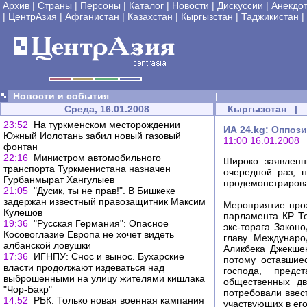
Архив
|
Страны
|
Персоны
|
Каталог
|
Новости
|
Дискуссии
|
Анекдо
|
ЦентрАзия
|
Афганистан
|
Казахстан
|
Кыргызстан
|
Таджикистан
|
Новости и события
|
Среда, 16.01.2008
Кыргызстан
|
23:52
На туркменском месторождении
ИА 24.kg: Оппоз
Южный Иолотань забил новый газовый
11:00 16.01.2008
фонтан
22:16
Министром автомобильного
Широко заявленн
транспорта Туркменистана назначен
очередной раз, 
Гурбанмырат Хангулыев
продемонстрирова
21:05
"Дусик, ты не прав!". В Бишкеке
задержан известный правозащитник Максим
Мероприятие прох
Кулешов
парламента КР Те
19:36
"Русская Германия": Опасное
экс-торага Закон
Косовоглазие Европа не хочет видеть
главу Междунаро
албанской ловушки
Аликбека Джекшен
17:36
ИГНПУ: Снос и вынос. Бухарские
потому оставшие
власти продолжают издеваться над
господа, предс
выброшенными на улицу жителями кишлака
общественных дв
"Чор-Бакр"
потребовали ввес
14:52
РБК: Только новая военная кампания
участвующих в его