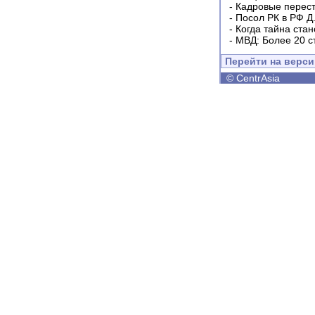
-
Кадровые перес
-
Посол РК в РФ Д
-
Когда тайна ста
-
МВД: Более 20 с
Перейти на верс
©
CentrAsia