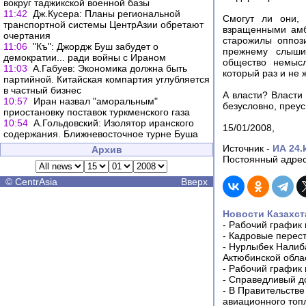
вокруг таджикской военной базы
11:42
Дж.Кусера: Планы региональной
Смогут ли они, 
транспортной системы ЦентрАзии обретают
взращенными амб
очертания
старожилы оппоз
11:06
"Къ": Джордж Буш забудет о
прежнему слышит
демократии... ради войны с Ираном
общество немысл
11:03
А.Габуев: Экономика должна быть
который раз и не
партийной. Китайская компартия углубляется
в частный бизнес
А власти? Власти 
10:57
Иран назвал "аморальным"
безусловно, преу
приостановку поставок туркменского газа
10:54
А.Гольдовский: Изолятор иранского
15/01/2008,
содержания. Ближневосточное турне Буша
Источник -
ИА 24.
Архив
Постоянный адрес
©
CentrAsia
Вверх
Новости Казахст
-
Рабочий график 
-
Кадровые перес
-
Нурлыбек Налиб
Актюбинской обла
-
Рабочий график 
-
Справедливый до
-
В Правительстве
авиационного топ