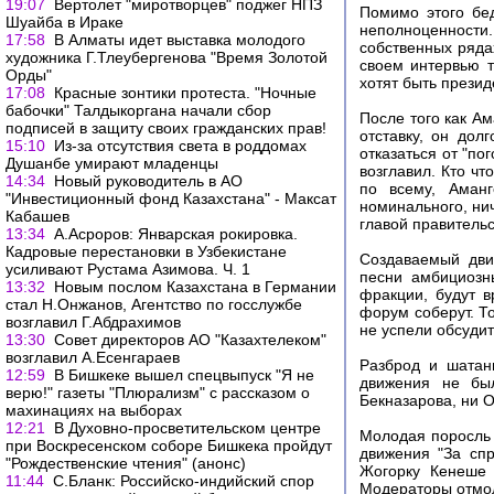
19:07
Вертолет "миротворцев" поджег НПЗ
Помимо этого бед
Шуайба в Ираке
неполноценности
17:58
В Алматы идет выставка молодого
собственных ряда
художника Г.Тлеубергенова "Время Золотой
своем интервью т
Орды"
хотят быть презид
17:08
Красные зонтики протеста. "Ночные
бабочки" Талдыкоргана начали сбор
После того как А
подписей в защиту своих гражданских прав!
отставку, он до
15:10
Из-за отсутствия света в роддомах
отказаться от "по
Душанбе умирают младенцы
возглавил. Кто чт
14:34
Новый руководитель в АО
по всему, Аман
"Инвестиционный фонд Казахстана" - Максат
номинального, ни
Кабашев
главой правительс
13:34
А.Асроров: Январская рокировка.
Кадровые перестановки в Узбекистане
Создаваемый дви
усиливают Рустама Азимова. Ч. 1
песни амбициозн
13:32
Новым послом Казахстана в Германии
фракции, будут в
стал Н.Онжанов, Агентство по госслужбе
форум соберут. Т
возглавил Г.Абдрахимов
не успели обсудит
13:30
Совет директоров АО "Казахтелеком"
возглавил А.Есенгараев
Разброд и шатан
12:59
В Бишкеке вышел спецвыпуск "Я не
движения не бы
верю!" газеты "Плюрализм" с рассказом о
Бекназарова, ни 
махинациях на выборах
12:21
В Духовно-просветительском центре
Молодая поросль
при Воскресенском соборе Бишкека пройдут
движения "За спр
"Рождественские чтения" (анонс)
Жогорку Кенеше 
11:44
С.Бланк: Российско-индийский спор
Модераторы отмо