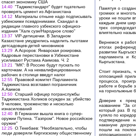
спасет экономику США
14:40
"Таджикстандарт" будет тщательно
Памятуя о создан
проверять цемент из Афганистана
громких и многот
14:12
Материалы отныне надо подписывать
уроки не пошли в
узбекскими псевдонимами. Скандал в
каждым днем шири
редакции главного узбекского официоз-
трех сопредседа
издания "Халк сузи/Народное слово"
влиятельно назыв
13:37
VIP-детишечки. В Западном
Казахстане умудрились наделить льготами
Вернемся к работ
детсадовцев-детей чиновников
итогах референд
13:29
А.Асроров: Январская рокировка.
развитии Кыргызс
Кадровые перестановки в Узбекистане
парламента и Ко
усиливают Рустама Азимова. Ч. 2
Кыргызстана.
13:21
"МК": В Россию будут пускать по
карточкам. А на неквалифицированных
Стоит признать, 
рабочих в столице введут налог
оппозицией прили
12:55
Правовой комитет Парламента
процесса, проиг
Таджикистана возглавил пограничник
работе и борьбе 
А.Азимов
на горнолыжные ба
12:50
Старший офицер погранслужбы
Таджикистана Холиков осужден за: убийство
Доверие к прек
9 человек, троеженство и несколько
названием "За сп
изнасилований
который раз. В п
12:40
В Германии вышла книга о супер-
гуляло по коридор
оружии Путина. "Газпром". Новое российское
подтверждение н
оружие"
накануне досроч
12:25
О.Текебаев: "Необязательно, чтобы
пошли на поклон
люди доверяли Киргизскому общественному
оппозиционного 