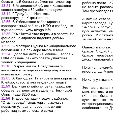
бесплатный бензин в обмен на телевизор
ребенка часто на
13:21
В Акмолинской области Казахстана
не только расово
спасен автобус с 59 узбекистанцами
Там преобладает к
13:14
Г.Турдубаев: Исламская
реконструкция Кыргызстана
А вот на севере,
12:55
В Узбекистане заблокирован
царит свобода. Т
корпоративный веб-сайт НПО и свободных
"кыргыз" и "орус
журналистов - www.uzngo.info
кучу аспектов: н
12:35
"Къ": Китай стал первым в золоте. На
рокер... И опять-
фоне общемирового падения добычи
за что об этом не
металла
12:29
А.Мостфа: Судьба межнационального
Однако мало кто 
поколения. На примере Кыргызстана
браков. С одной 
12:24
Здоровье детей не купишь. Европа и
браков, неизбеж
США обязаны байкотировать узбекский
дискриминацией: 
хлопок, - обращение
12:18
Разрыв могзга. Представители
Негатив, пожалуй,
восточной и западной культур по-разному
иностранца. А пол
используют голову
12:03
А.Хамидова: Татуировки для кыргызки.
Не хочу учиться, 
Клеймо, красота или тенденция моды?
11:59
Великая китайская цена. Казахстан
Это часто заявляю
обещает за золотую медаль на Пекинской
мол, женюсь, и в
Олимпиаде $250 тысяч
(Конечно, бывает
11:56
И девочек наших ведут в кабинет.
сути это не ме
"Отцы города" Талдыкоргана желают
интернационализма
первыми узнавать новости из жизни
особенного нет. Д
работниц коммерческого секса