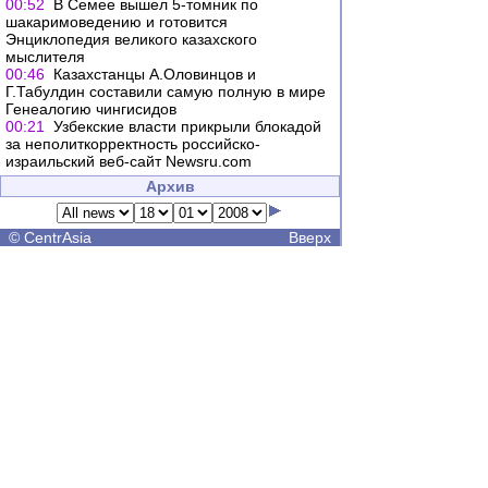
00:52
В Семее вышел 5-томник по
шакаримоведению и готовится
Энциклопедия великого казахского
мыслителя
00:46
Казахстанцы А.Оловинцов и
Г.Табулдин составили самую полную в мире
Генеалогию чингисидов
00:21
Узбекские власти прикрыли блокадой
за неполиткорректность российско-
израильский веб-сайт Newsru.com
Архив
©
CentrAsia
Вверх