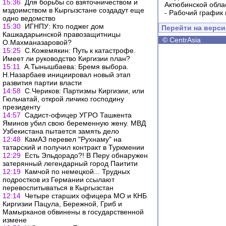
15:36
Для борьбы со взяточничеством и
Актюбинской обла
мздоимством в Кыргызстане создадут еще
-
Рабочий график 
одно ведомство
15:30
ИГНПУ: Кто поджег дом
Перейти на верс
Кашкадарьинской правозащитницы
©
CentrAsia
О.Махманазаровой?
15:25
С.Кожемякин: Путь к катастрофе.
Имеет ли руководство Киргизии план?
15:11
А.Тынышбаева: Бремя выбора.
Н.Назарбаев инициировал новый этап
развития партии власти
14:58
С.Чериков: Партизмы Киргизии, или
Гюльчатай, открой личико господину
президенту
14:57
Садист-офицер УГРО Ташкента
Яминов убил свою беременную жену. МВД
Узбекистана пытается замять дело
12:48
КамАЗ перевел "Рухнаму" на
татарский и получил контракт в Туркмении
12:29
Есть Эльдорадо?! В Перу обнаружен
затерянный легендарный город Паитити
12:19
Камчой по немецкой... Трудных
подростков из Германии ссылают
перевоспитываться в Кыргызстан
12:14
Четыре старших офицера МО и КНБ
Киргизии Пацула, Бережной, Гриб и
Мамырканов обвинены в государственной
измене