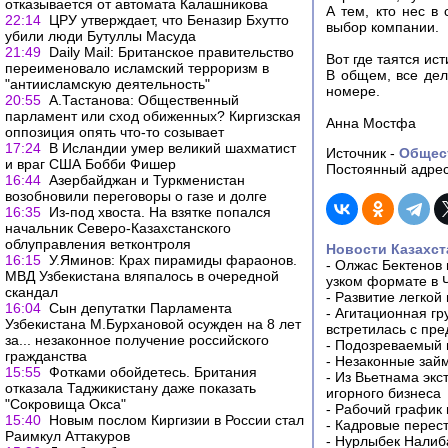
отказывается от автомата Калашникова
А тем, кто нес в
22:14
ЦРУ утверждает, что Беназир Бхутто
выбор компании.
убили люди Бутуллы Масуда
21:49
Daily Mail: Британское правительство
Вот где таятся и
переименовало исламский терроризм в
В общем, все дела
"антиисламскую деятельность"
номере.
20:55
А.Тастанова: Общественный
парламент или сход обиженных? Киргизская
Анна Мостфа
оппозиция опять что-то созывает
17:24
В Исландии умер великий шахматист
Источник -
Общес
и враг США Бобби Фишер
Постоянный адрес
16:44
Азербайджан и Туркменистан
возобновили переговоры о газе и долге
16:35
Из-под хвоста. На взятке попался
начальник Северо-Казахстанского
облуправления ветконтроля
Новости Казахст
16:15
У.Яминов: Крах пирамиды фараонов.
-
Олжас Бектенов 
МВД Узбекистана вляпалось в очередной
узком формате в 
скандал
-
Развитие легкой
16:04
Сын депутатки Парламента
-
Агитационная гр
Узбекистана М.Бурхановой осужден на 8 лет
встретилась с пр
за... незаконное получение российского
-
Подозреваемый в
гражданства
-
Незаконные займ
15:55
Фотками обойдетесь. Британия
-
Из Вьетнама экс
отказала Таджикистану даже показать
игорного бизнеса
"Сокровища Окса"
-
Рабочий график 
15:40
Новым послом Киргизии в России стал
-
Кадровые перес
Раимкул Аттакуров
-
Нурлыбек Налиб