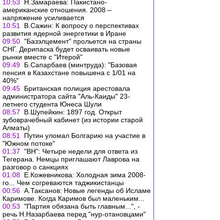
10:53
Н.Замараева: Пакистано-
американские отношения. 2008 –
напряжение усиливается
10:51
В.Сажин: К вопросу о перспективах
развития ядерной энергетики в Иране
09:50
"Базэлцемент" прольется на страны
СНГ. Дерипаска будет осваивать новые
рынки вместе с "Итерой"
09:49
Б.Сапарбаев (минтруда): "Базовая
пенсия в Казахстане повышена с 1/01 на
40%"
09:45
Британская полиция арестовала
администратора сайта "Аль-Каиды" 23-
летнего студента Юнеса Шули
08:57
В.Шупейкин: 1897 год. Открыт
зубоврачебный кабинет (из истории старой
Алматы)
08:51
Путин уломал Болгарию на участие в
"Южном потоке"
01:37
"ВН": Четыре недели для ответа из
Тегерана. Немцы приглашают Лаврова на
разговор о санкциях
01:08
Е.Кожевникова: Холодная зима 2008-
го... Чем согреваются таджикистанцы
00:56
А.Таксанов: Новые легенды об Исламе
Каримове. Когда Каримов был маленьким...
00:53
"Партия обязана быть главным...", -
речь Н.Назарбаева перед "нур-отановцами"