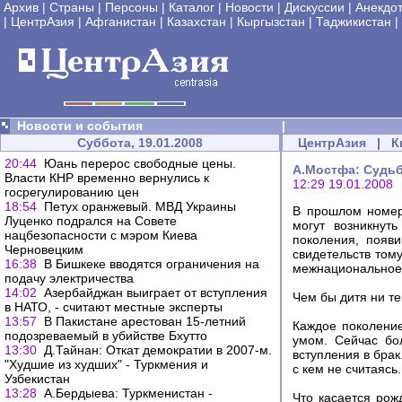
Архив
|
Страны
|
Персоны
|
Каталог
|
Новости
|
Дискуссии
|
Анекдо
|
ЦентрАзия
|
Афганистан
|
Казахстан
|
Кыргызстан
|
Таджикистан
|
Новости и события
|
Суббота, 19.01.2008
ЦентрАзия
|
К
20:44
Юань перерос свободные цены.
А.Мостфа: Судьб
Власти КНР временно вернулись к
12:29 19.01.2008
госрегулированию цен
18:54
Петух оранжевый. МВД Украины
В прошлом номер
Луценко подрался на Совете
могут возникнут
нацбезопасности с мэром Киева
поколения, появи
Черновецким
свидетельств том
16:38
В Бишкеке вводятся ограничения на
межнациональное
подачу электричества
14:02
Азербайджан выиграет от вступления
Чем бы дитя ни те
в НАТО, - считают местные эксперты
13:57
В Пакистане арестован 15-летний
Каждое поколение
подозреваемый в убийстве Бхутто
умом. Сейчас бо
13:30
Д.Тайнан: Откат демократии в 2007-м.
вступления в брак.
"Худшие из худших" - Туркмения и
с кем не считаясь
Узбекистан
13:28
А.Бердыева: Туркменистан -
Что касается рож