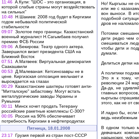
11:46
А.Кули: "ШОС - это организация, в
Но! Кыргызы не о
которой слабые страны могут воздействовать
или же с казахами
на сильных"
вон выноси. В ит
10:48
Н.Шакиев: 2008 год будет в Киргизии
подобной ситуации
годом небывалой политической
дров не наломало
стабильности
09:07
Золотое перо границы. Казахстанский
Потомки смешанны
военный журналист Н.Сагымбаев получил
дети редко чем о
премию ФСБ России
смешиваться людя
09:06
А.Бекирова: Театр одного актера.
чтобы дети и под
Завершился визит президента США на
думали.
Ближний Восток
07:51
А.Матвеев: Виртуальная демократия
Делиться детки н
Саакашвили
00:53
Д.Малеваная: Кетсинозавры не в
А политики подхва
цене. Киргизская оппозиция мельчает и
Это я к тому, ч
вырождается на глазах
революции 24 мар
00:29
Казахстанские шахтеры готовят анти-
Да-да, не удивляй
"Митталскую" забастовку. Могут встать
главных вопросов,
металлургические заводы Украины и
кыргызы спрашиваю
Румынии
этого, как не от с
00:11
Минск хочет продать Тегерану
российские ракетные комплексы С-300?
И ладно бы, если 
00:05
Россия на 90% обеспечивает
ведь неизбежным 
потребность Киргизии в нефтепродуктах
В одном только 
Пятница, 18.01.2008
девчачьих компа
23:17
Грузия первой из стран пост-СССР
нарынских, чуйски