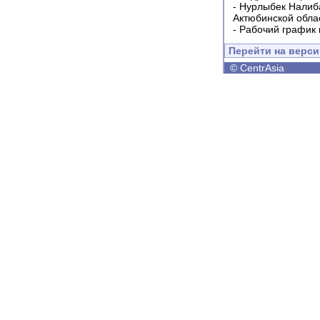
-
Нурлыбек Налиб
Актюбинской обла
-
Рабочий график 
Перейти на верс
©
CentrAsia