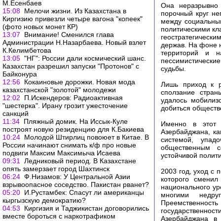
М.Есенбаев
Она неразрывно 
15:08
Мелочи жизни. Из Казахстана в
порочный круг н
Киргизию привезли четыре вагона "копеек"
между социальны
(фото новых монет КР)
политическими кл
13:07
Внимание! Сменился глава
геостратегическ
Администрации Н.Назарбаева. Новый взлет
держав. На фоне 
К.Келимбетова
территорий и н
13:05
"НГ": России дали космический шанс.
пессимистически
Казахстан разрешил запуски "Протонов" с
судьбы.
Байконура
12:56
Кокаиновые дорожки. Новая мода
Лишь приход к р
казахстанской "золотой" молодежи
сползание стран
12:02
П.Искендеров: Радиоактивная
удалось мобилизо
"шестерка". Ирану грозит ужесточение
добиться обществ
санкций
11:34
Пляжный домик. На Иссык-Куле
Именно в этот 
построят новую резиденцию для К.Бакиева
Азербайджана, ка
10:24
Молодой Штирлиц повоюет в Китае. В
системой, упад
России начинают снимать к/ф про новые
общественным с
подвиги Максим Максимыча Исаева
устойчивой полит
09:31
Ледниковый период. В Казахстане
опять замерзает город Шахтинск
2003 год, уход с
06:24
Ф.Низамов: У Центральной Азии
которого сменил
взрывоопасное соседство. Пакистан рванет?
национального ур
05:20
И.Рустамбек: Спасут ли американцы
многими недру
кыргызскую демократию?
Преемственнос
04:53
Киргизия и Таджикистан договорились
государственно
вместе бороться с наркотрафиком
Азербайджана в 