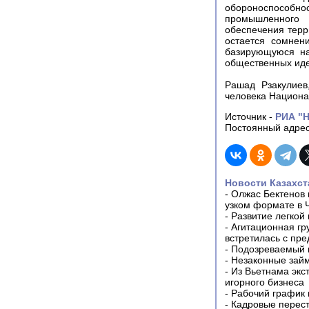
обороноспособно
промышленного
обеспечения терр
остается сомнен
базирующуюся на
общественных иде
Рашад Рзакулиев
человека Национа
Источник -
РИА "
Постоянный адрес
Новости Казахст
-
Олжас Бектенов 
узком формате в 
-
Развитие легкой
-
Агитационная гр
встретилась с пр
-
Подозреваемый в
-
Незаконные займ
-
Из Вьетнама экс
игорного бизнеса
-
Рабочий график 
-
Кадровые перес