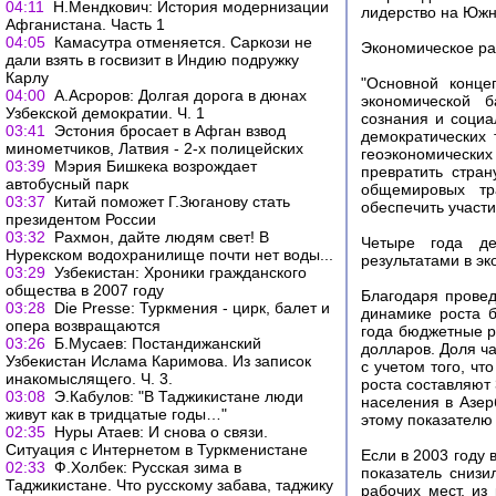
04:11
Н.Мендкович: История модернизации
лидерство на Южн
Афганистана. Часть 1
04:05
Камасутра отменяется. Саркози не
Экономическое ра
дали взять в госвизит в Индию подружку
Карлу
"Основной конце
04:00
А.Асроров: Долгая дорога в дюнах
экономической б
Узбекской демократии. Ч. 1
сознания и социа
03:41
Эстония бросает в Афган взвод
демократических 
минометчиков, Латвия - 2-х полицейских
геоэкономически
03:39
Мэрия Бишкека возрождает
превратить стран
автобусный парк
общемировых тр
03:37
Китай поможет Г.Зюганову стать
обеспечить участи
президентом России
03:32
Рахмон, дайте людям свет! В
Четыре года де
Нурекском водохранилище почти нет воды...
результатами в э
03:29
Узбекистан: Хроники гражданского
общества в 2007 году
Благодаря прове
03:28
Die Presse: Туркмения - цирк, балет и
динамике роста 
опера возвращаются
года бюджетные р
03:26
Б.Мусаев: Постандижанский
долларов. Доля ч
Узбекистан Ислама Каримова. Из записок
с учетом того, чт
инакомыслящего. Ч. 3.
роста составляют 
03:08
Э.Кабулов: "В Таджикистане люди
населения в Азер
живут как в тридцатые годы…"
этому показателю 
02:35
Нуры Атаев: И снова о связи.
Ситуация с Интернетом в Туркменистане
Если в 2003 году 
02:33
Ф.Холбек: Русская зима в
показатель сниз
Таджикистане. Что русскому забава, таджику
рабочих мест, из