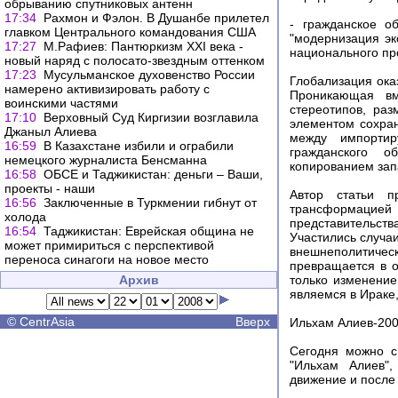
обрыванию спутниковых антенн
17:34
Рахмон и Фэлон. В Душанбе прилетел
- гражданское о
главком Центрального командования США
"модернизация эк
17:27
М.Рафиев: Пантюркизм XXI века -
национального пр
новый наряд с полосато-звездным оттенком
17:23
Мусульманское духовенство России
Глобализация ока
намерено активизировать работу с
Проникающая вм
воинскими частями
стереотипов, ра
17:10
Верховный Суд Киргизии возглавила
элементом сохран
Джаныл Алиева
между импортир
16:59
В Казахстане избили и ограбили
гражданского о
немецкого журналиста Бенсманна
копированием зап
16:58
ОБСЕ и Таджикистан: деньги – Ваши,
проекты - наши
Автор статьи п
16:56
Заключенные в Туркмении гибнут от
трансформацией 
холода
представительств
16:54
Таджикистан: Еврейская община не
Участились случа
может примириться с перспективой
внешнеполитическ
переноса синагоги на новое место
превращается в о
Архив
только изменение
являемся в Ираке,
©
CentrAsia
Вверх
Ильхам Алиев-200
Сегодня можно с
"Ильхам Алиев",
движение и после