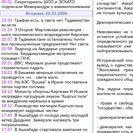
00:01
Секретариаты ШОС и ЭСКАТО
соседство". Азе
подписали Меморандум о взаимопонимании
континентов, Азе
не только культур
Вторник, 22.01.2008
23:33
График есть, а света нет. Таджикистан
Демократическая
во мгле
21:25
З.Осоров: Мартовская революция -
Невозможно не с
шаги экономического возрождения Киргизии
остается устойчи
20:57
В Таджикистане остановлены почти
определенного у
все промышленные предприятия! Нет света
оказывается уже
20:38
Ледоход на Амударье угрожает
нейтрализовывать
потопом. Бердымухамедов экстренно
созывает ГКЧС
Исторический опы
20:31
ВВС: Мировые рынки продолжают
вывод о единств
стремительно падать
"Экономика пре
19:23
В Бишкеке веерные отключения не
национального п
проводятся, но... света мало
гражданского общ
18:15
На АЭС "Бушер" в Иране поставлена
пятая партия топлива
Эта задача перв
18:13
Министр обороны Киргизии И.Исаков
контексте основны
награжден нагрудным знаком "Кыргыз тили"
за внедрение кирязыка в армии
- права и свобо
18:12
Руководство милиции Кыргызстана
"государство - об
инициирует кадровые чистки
17:40
В Ашхабаде от холода умер молодой
- демократически
актер Дурдыев. Замерзли насмерть три
пограничника...
- демократия, ка
17:37
В Ашхабаде стартовала кампания по
определяет суть 