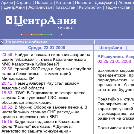
Архив
|
Страны
|
Персоны
|
Каталог
|
Новости
|
Дискуссии
|
Анекдо
|
ЦентрАзия
|
Афганистан
|
Казахстан
|
Кыргызстан
|
Таджикистан
|
Новости и события
|
Среда, 23.01.2008
ЦентрАзия
|
23:58
Найден и наказан виновник аварии на
Р.Рзакулиев: Аз
шахте "Абайская"... глава Карагандинского
02:25 23.01.2008
МЧС Казахстана Куйкабаев?!
22:56
Урожай 2007 года в Киргизии погубили
Бакинское морозн
жара и безденежье, - комментарий
президентской п
Минсельхоза КР
периодических 
20:41
Немец Альберт Рау стал акимом
президента Азе
Акмолинской области
стратегию будуще
19:33
"DW": В Таджикистане вскоре после
запуска Сангтудинской ГЭС резко
Понятийно и стил
обострился энергокризис
Одновременно 
18:52
В.Мухин: Оборона важнее пенсий. В
характеризующий 
нестабильных странах СНГ расходы на
в демократию, и
армию опережают рост ВВП
развития на ближа
15:15
Кадровые подвижки в Казахстане:
фонд "Казына" возглавил А.Дунаев,
Политическая ста
Агентство по защите конкуренции -