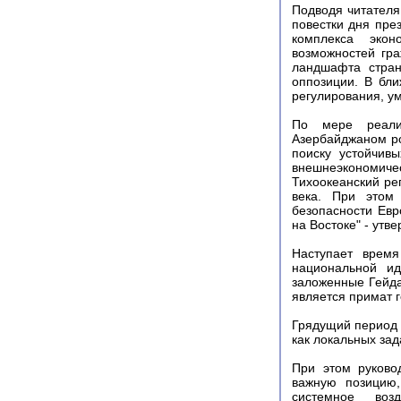
Подводя читателя
повестки дня пре
комплекса эко
возможностей гра
ландшафта стран
оппозиции. В бл
регулирования, у
По мере реализ
Азербайджаном ро
поиску устойчив
внешнеэкономичес
Тихоокеанский ре
века. При этом 
безопасности Евр
на Востоке" - утв
Наступает врем
национальной ид
заложенные Гейда
является примат г
Грядущий период 
как локальных зад
При этом руково
важную позицию,
системное воз