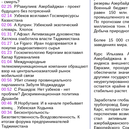
- смерть?
резервы Азербайд
02:25
Р.Рзакулиев: Азербайджан - проект
Военный бюджет 
будущего без потрясений
равен 150 млн.
02:14
Узбеков возглавил Госземресурсы
промышленного к
Казахстана
По прогнозам сп
02:06
А.Куприн: Узбекский экзотический
миллионов тонн. 
словарь. Хлопок
Добыча природного
01:31
Г.Афзал: Активизация духовенства
Хатлона озаботила власти Таджикистана
Более 15 000 ст
01:27
Le Figaro: Иран подозревается в
заведениях мира. 
покупке радиоактивного сырья
01:23
Госкомгеологию Киргизии возглавил
Курс Ильхама А
Капар Курманалиев
Азербайджана в 
01:04
Международные
индекса внешнег
телекоммуникационные компании обращают
Евразии, проход
взор на центральноазиатский рынок
обеспечили знач
мобильной связи
другими государс
00:56
Убит спикер провинциального
неурегулированно
парламента Забуля Моджадедди
остается крайне 
00:52
С.Рашидов: Нет узбеков - нет
стабильно растет.
проблем? Дискриминационная политика
Душанбе
Заработали глоба
00:46
Я.Норбутаев: И в начале пребывает
трубопровод Баку
конец... Узбекская Ходынка
Карс, которая ста
00:34
Бесконтрольность-
перспективе возм
Безответственность-Вседозволенность. К
стал активным
итогам форума предпринимателей
азербайджанского
Таджикистана
Европейского Со