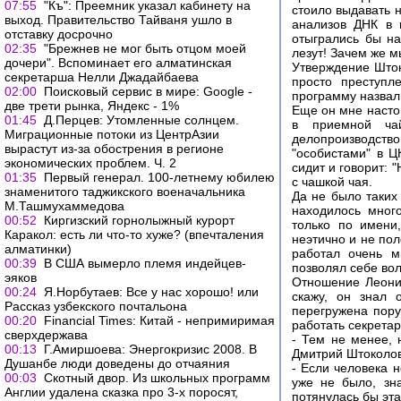
07:55
"Къ": Преемник указал кабинету на
стоило выдавать 
выход. Правительство Тайваня ушло в
анализов ДНК в 
отставку досрочно
отыгрались бы на
02:35
"Брежнев не мог быть отцом моей
лезут! Зачем же 
дочери". Вспоминает его алматинская
Утверждение Шток
секретарша Нелли Джадайбаева
просто преступл
02:00
Поисковый сервис в мире: Google -
программу назвал 
две трети рынка, Яндекс - 1%
Еще он мне насто
01:45
Д.Перцев: Утомленные солнцем.
в приемной ча
Миграционные потоки из ЦентрАзии
делопроизводство
вырастут из-за обострения в регионе
"особистами" в Ц
экономических проблем. Ч. 2
сидит и говорит: 
01:35
Первый генерал. 100-летнему юбилею
с чашкой чая.
знаменитого таджикского военачальника
Да не было таких
М.Ташмухаммедова
находилось мног
00:52
Киргизский горнолыжный курорт
только по имени
Каракол: есть ли что-то хуже? (впечталения
неэтично и не по
алматинки)
работал очень м
00:39
В США вымерло племя индейцев-
позволял себе вол
эяков
Отношение Леони
00:24
Я.Норбутаев: Все у нас хорошо! или
скажу, он знал 
Рассказ узбекского почтальона
перегружена пору
00:20
Financial Times: Китай - непримиримая
работать секрета
сверхдержава
- Тем не менее, 
00:13
Г.Амиршоева: Энергокризис 2008. В
Дмитрий Штоколов
Душанбе люди доведены до отчаяния
- Если человека н
00:03
Скотный двор. Из школьных программ
уже не было, зн
Англии удалена сказка про 3-х поросят,
потянулась бы эта