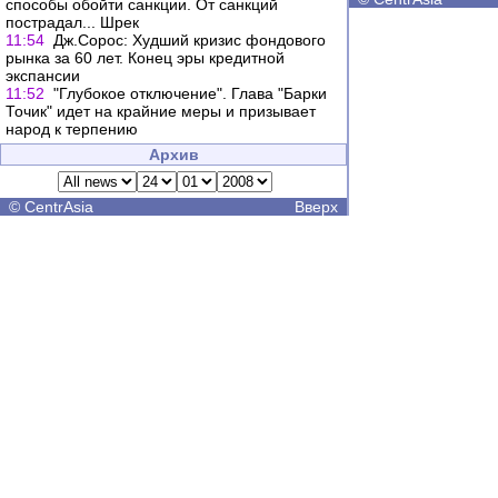
способы обойти санкции. От санкций
пострадал... Шрек
11:54
Дж.Сорос: Худший кризис фондового
рынка за 60 лет. Конец эры кредитной
экспансии
11:52
"Глубокое отключение". Глава "Барки
Точик" идет на крайние меры и призывает
народ к терпению
Архив
©
CentrAsia
Вверх