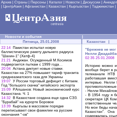
Архив
|
Страны
|
Персоны
|
Каталог
|
Новости
|
Дискуссии
|
Анекдо
|
ЦентрАзия
|
Афганистан
|
Казахстан
|
Кыргызстан
|
Таджикистан
|
Новости и события
|
Пятница, 25.01.2008
Казахстан
|
22:14
Пакистан испытал новую
"Брежнев не мог
баллистическую ракету дальнего радиуса
Нелли Джадайба
"Шахин-1" (Хатф-4)
02:35 25.01.2008
21:21
Андижан. Осужденный М.Косимов
подвергается пыткам с 1999 года…
Историю можно ис
20:04
Астана диктует новые ставки.
вообще берет в ра
Казахстан на 27% повышает тариф транзита
телеканале НТВ 
среднеазиатского газа для Украины
работавшая вмест
19:07
У России торговый дефицит с Китаем.
интервью. Нелли 
Год "большого скачка" китайского экспорта
противоположные т
15:09
Р.Алшанов: Новый экономический курс
- Нелли Михайлов
Казахстана. Ч. 1
- В 1954 году я 
14:32
В Казахстане создана еще одна СЭЗ.
секретаря ЦК Ком
"Бурабай" на курорте Боровое
ответственным че
13:39
Кыргызы в массовом порядке
Но мои беды начал
переписывают свои фамилии на русские
Казахстан". Она
окончания "-ов"
содержалась ссыл