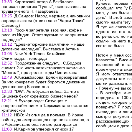
13:33
Киргизский автор А.Бекбалаев
Кунаев, первый 
написал трилогию "Гунны", основываясь на
сообщил, что "у 
труды ученого Н.Назарбаева
мол, у них были 
13:25
Д.Саидов: Народ мерзнет, а чиновники
дочь". В этой за
оправдываются (ответ главе "Барки Точик"
смогли найти "эту
Самиеву)
Я тут же связала
13:18
Россия запретила ввоз чая, кофе и
одного из его п
риса из Индии. Ответ жуками за непринятые
встречался, но н
подлодки?
ссылки на него в
13:12
"Древнетюркские памятники – наше
свете не было.
духовное наследие". Выставка в Астане
13:05
New York Times: Китайская
Потом у меня сос
Олимпиада... геноцида
Казахстан" Бисе
12:52
Продолжение следует… С.Бодров
изложенной в га
снимет 2-ю часть казахстанского к/фильма
приемную натыкали
"Монгол", про зрелые годы Чингисхана
Я могу ответств
12:49
А.Кисыкбасова: Долой презервативы!
документы там вс
За что конкретно будет бороться движение
могли разыскать 
девственниц Казахстана
- Почему же вы с
12:33
"DW": Автобусная война. За что в
- В октябре мне
Бишкеке бьют корейских бизнесменов?
передача к 100-
12:21
Н.Бухари-заде: Ситуация с
людей, которые р
энергоснабжением в Таджикистане остается
поверить? Я поду
критической
очевидцев и запи
11:12
НВО: Из огня да в полымя. В Ираке
смотрю документ
война для американцев еще не закончена, а
рассказывающих 
в Афганистане она только разгорается
сообщили о дате 
11:08
И.Каримов утвердил список 17