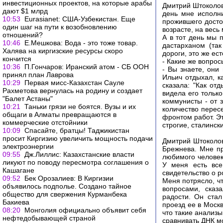
инвестиционных проектов, на которые арабы
Дмитрий Штоколов
дают $1 млрд
день мне исполни
10:53
Eurasianet: США-Узбекистан. Еще
прожившего досто
один шаг на пути к возобновлению
возрасте, на весь
отношений?
А в тот день мы 
10:46
Е.Мешкова: Вода - это тоже товар.
дастарханом (та
Халява на киргизские ресурсы скоро
дороги, это же е
кончится
- Какие же вопро
10:36
П.Гончаров: Иранский атом - СБ ООН
- Вы знаете, они
принял план Лаврова
Ильич отдыхал, к
10:29
Первая мисс-Казахстан Сауле
сказала: "Как от
Рахметова вернулась на родину и создает
видела его только
"Балет Астаны"
коммунисты - от 
10:21
Таньки грязи не боятся. Вузы и их
количество перес
общаги в Алматы превращаются в
фронтом работ. Э
коммерческие отстойники
строгие, сталинск
10:09
Спасайте, братцы! Таджикистан
просит Киргизию увеличить мощность подачи
Дмитрий Штоколов
электроэнергии
Брежнева. Мне пр
09:55
Дж.Лиллис: Казахстанские власти
любимого человек
ликуют по поводу пересмотра соглашения о
У меня есть все
Кашагане
свидетельство о 
09:52
Бек Орозалиев: В Киргизии
Меня потрясло, ч
объявилось подполье. Создано тайное
вопросами, сказ
общество для свержения Курманбека
радости. Он стал
Бакиева
проезд ее в Москв
08:20
Монголия официально объявит себя
что такие анализы
нефтедобывающей страной
сравнивать ДНК м