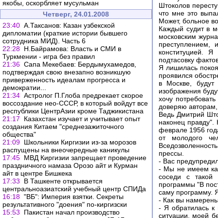
якобы, оскорбляет мусульман
Штоколов пересту
что мне это выпа
Четверг, 24.01.2008
Может, больное в
23:40
А.Таксанов: Казан узбекской
Каждый судит в м
дипломатии (краткие истории бывшего
московским журна
сотрудника МИД). Часть 6
преступлением, 
22:28
Н.Байрамова: Власть и СМИ в
конституцией. Я
Туркмении - игра без правил
подтасовку факто
21:36
Сапа Мекебаев: Бердымухамедов,
Я лишилась покоя
подтверждая свою внезапно возникшую
проявился обостре
приверженность идеалам прогресса и
в Москве, будут
демократии...
изображения будут
21:34
Астролог П.Глоба предрекает скорое
хочу потребовать
воссоздание нео-СССР, в который войдут все
доверяю авторам, 
республики ЦентрАзии кроме Таджикистана
Ведь Дмитрий Шток
21:17
Казахстан изучает и учитывает опыт
наконец правду".
создания Китаем "среднезажиточного
феврале 1956 года
общества"
от молодого че
21:09
Школьники Киргизии из-за морозов
Вседозволенность
распущены на внеочередные каникулы
прессы.
17:45
МВД Киргизии запрещает проведение
- Вас предупреди
праздничного намаза Орозо айт и Курман
- Мы не имеем ка
айт в центре Бишкека
соседи с такой 
17:33
В Ташкенте открывается
программы "В пос
центральноазиатский учебный центр СПИДа
саму программу. Я
16:18
"ВБ": Империя взятки. Секреты
- Как вы намерен
результативного "доения" по-киргизски
- Я обратилась к
15:53
Пакистан начал производство
ситуации, моей бе