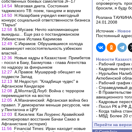
собственных боевых самолетов JF-17
опровергнуть про
14:54
Мозговая диета. Состояния
бросили, я буду б
таджикского ТВ: поем, танцуем и воруем
14:50
Н.Назарбаев учредил ежегодный
Розлана ТАУКИНА
конкурс социальной ответственности бизнеса
24.01.2008
"Парыз"
12:58
Б.Мусаев: Нечто напоминающее
Источник -
Новое 
выкидыш... Еще раз о постандижанском
Постоянный адрес
Узбекистане Ислама Каримова
12:49
С.Икрамов: Обрушившиеся холода
экзаменуют несостоятельность узбекских
властей…
12:36
Новые кадры в Казахстане: Примбетов
Новости Казахст
- посол в Баку, Бахмутова - глава Агентства
-
Рабочий график 
по надзору за финрынком
-
Кадровые перес
12:27
А.Правов: Мушарраф обещает не
-
Нурлыбек Налиб
подвести Запад
Актюбинской обла
12:13
М.Недоступ: "Кладбище чудес" в
-
Рабочий график 
Афганском Кандагаре
-
Справедливый до
12:08
Д.Молтаг/Д.Лоуб: Война с террором
-
В Правительстве
перемещается на восток
авиационного топ
12:05
А.Маначинский: Афганская война без
-
Кадровые перес
правил. У демократии меньше ресурсов, чем
-
Посол РК в РФ Д
у Пентагона и ЦРУ
-
Когда тайна ста
12:03
Е.Киселев: Как Лоуренс Аравийский
-
МВД: Более 20 с
инспирировал восстание Бачаи Сакао в
Афганистане (история)
Перейти на верс
11:56
Financial Times: Иран находит новые
©
CentrAsia