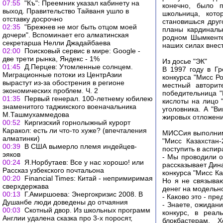
07:55
"Къ": Преемник указал кабинету на
конечно, было п
выход. Правительство Тайваня ушло в
школьница, кот
отставку досрочно
становишься друг
02:35
"Брежнев не мог быть отцом моей
планы кардиналь
дочери". Вспоминает его алматинская
родном Шымкенте
секретарша Нелли Джадайбаева
наших силах внест
02:00
Поисковый сервис в мире: Google -
две трети рынка, Яндекс - 1%
Из досье "ЭК"
01:45
Д.Перцев: Утомленные солнцем.
В 1997 году в Г
Миграционные потоки из ЦентрАзии
конкурса "Мисс Р
вырастут из-за обострения в регионе
местный авторит
экономических проблем. Ч. 2
победительница "
01:35
Первый генерал. 100-летнему юбилею
кислоты на лицо 
знаменитого таджикского военачальника
уголовника. А "В
М.Ташмухаммедова
жировых отложени
00:52
Киргизский горнолыжный курорт
Каракол: есть ли что-то хуже? (впечталения
МИССия выполни
алматинки)
"Мисс Казахстан
00:39
В США вымерло племя индейцев-
поступить в аспир
эяков
- Мы проводили о
00:24
Я.Норбутаев: Все у нас хорошо! или
рассказывает Дина
Рассказ узбекского почтальона
конкурса "Мисс К
00:20
Financial Times: Китай - непримиримая
Но я не связываю
сверхдержава
денег на модельн
00:13
Г.Амиршоева: Энергокризис 2008. В
- Каково это - пр
Душанбе люди доведены до отчаяния
- Знаете, ожидан
00:03
Скотный двор. Из школьных программ
конкурс, в реал
Англии удалена сказка про 3-х поросят,
блокбастерам. 