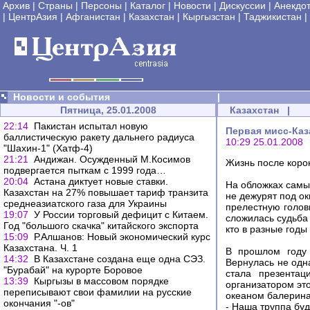
Архив
|
Страны
|
Персоны
|
Каталог
|
Новости
|
Дискуссии
|
Анекдо
|
ЦентрАзия
|
Афганистан
|
Казахстан
|
Кыргызстан
|
Таджикистан
|
Новости и события
|
Пятница, 25.01.2008
Казахстан
|
22:14
Пакистан испытал новую
Первая мисс-Каз
баллистическую ракету дальнего радиуса
10:29 25.01.2008
"Шахин-1" (Хатф-4)
21:21
Андижан. Осужденный М.Косимов
Жизнь после коро
подвергается пыткам с 1999 года…
20:04
Астана диктует новые ставки.
На обложках самы
Казахстан на 27% повышает тариф транзита
не дежурят под о
среднеазиатского газа для Украины
прелестную голов
19:07
У России торговый дефицит с Китаем.
сложилась судьба 
Год "большого скачка" китайского экспорта
кто в разные годы
15:09
Р.Алшанов: Новый экономический курс
Казахстана. Ч. 1
В прошлом году 
14:32
В Казахстане создана еще одна СЭЗ.
Вернулась не одна
"Бурабай" на курорте Боровое
стала презентац
13:39
Кыргызы в массовом порядке
организатором это
переписывают свои фамилии на русские
океаном балерина
окончания "-ов"
- Наша труппа буд