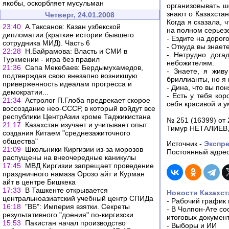
якобы, оскорбляет мусульман
организовывать ш
знают о Казахста
Четверг, 24.01.2008
Когда я сказала, 
23:40
А.Таксанов: Казан узбекской
на полном серьез
дипломатии (краткие истории бывшего
- Ездите на доро
сотрудника МИД). Часть 6
- Откуда вы знает
22:28
Н.Байрамова: Власть и СМИ в
- Нетрудно дога
Туркмении - игра без правил
небожителям.
21:36
Сапа Мекебаев: Бердымухамедов,
- Знаете, я жив
подтверждая свою внезапно возникшую
бриллианты, но я 
приверженность идеалам прогресса и
- Дина, что вы по
демократии...
- Есть у тебя ко
21:34
Астролог П.Глоба предрекает скорое
себя красивой и у
воссоздание нео-СССР, в который войдут все
республики ЦентрАзии кроме Таджикистана
№ 251 (16399) от 
21:17
Казахстан изучает и учитывает опыт
Тимур НЕТАЛИЕВ,
создания Китаем "среднезажиточного
общества"
Источник -
Экcпре
21:09
Школьники Киргизии из-за морозов
Постоянный адрес
распущены на внеочередные каникулы
17:45
МВД Киргизии запрещает проведение
праздничного намаза Орозо айт и Курман
айт в центре Бишкека
17:33
В Ташкенте открывается
Новости Казахст
центральноазиатский учебный центр СПИДа
-
Рабочий график 
16:18
"ВБ": Империя взятки. Секреты
-
В Чолпон-Ате со
результативного "доения" по-киргизски
итоговых докумен
15:53
Пакистан начал производство
-
Выборы и ИИ