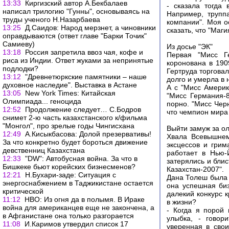
13:33
Киргизский автор А.Бекбалаев
- сказала тогда
написал трилогию "Гунны", основываясь на
Например, труппа
труды ученого Н.Назарбаева
компании". Моя о
13:25
Д.Саидов: Народ мерзнет, а чиновники
сказать, что "Маг
оправдываются (ответ главе "Барки Точик"
Самиеву)
Из досье "ЭК"
13:18
Россия запретила ввоз чая, кофе и
Первая "Мисс Ге
риса из Индии. Ответ жуками за непринятые
коронована в 1909
подлодки?
Гертруда торгова
13:12
"Древнетюркские памятники – наше
долго и умерла в 
духовное наследие". Выставка в Астане
А с "Мисс Америк
13:05
New York Times: Китайская
"Мисс Германия-
Олимпиада... геноцида
порно. "Мисс Чер
12:52
Продолжение следует… С.Бодров
что чемпион мира 
снимет 2-ю часть казахстанского к/фильма
"Монгол", про зрелые годы Чингисхана
Выйти замуж за о
12:49
А.Кисыкбасова: Долой презервативы!
Хвала Всевышнему
За что конкретно будет бороться движение
эксцессов и грим
девственниц Казахстана
работает в Нью-
12:33
"DW": Автобусная война. За что в
затерялись и бли
Бишкеке бьют корейских бизнесменов?
Казахстан-2007".
12:21
Н.Бухари-заде: Ситуация с
Дана Толеш была 
энергоснабжением в Таджикистане остается
она успешная биз
критической
далекий конкурс 
11:12
НВО: Из огня да в полымя. В Ираке
в жизни?
война для американцев еще не закончена, а
- Когда я порой
в Афганистане она только разгорается
улыбка, - говор
11:08
И.Каримов утвердил список 17
уверенная в сво