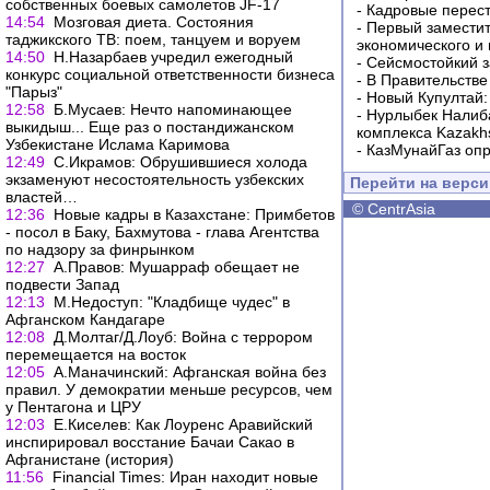
собственных боевых самолетов JF-17
-
Кадровые перес
14:54
Мозговая диета. Состояния
-
Первый заместит
таджикского ТВ: поем, танцуем и воруем
экономического и
14:50
Н.Назарбаев учредил ежегодный
-
Сейсмостойкий з
конкурс социальной ответственности бизнеса
-
В Правительстве
"Парыз"
-
Новый Купултай:
12:58
Б.Мусаев: Нечто напоминающее
-
Нурлыбек Налиб
выкидыш... Еще раз о постандижанском
комплекса Kazakhs
Узбекистане Ислама Каримова
-
КазМунайГаз опр
12:49
С.Икрамов: Обрушившиеся холода
экзаменуют несостоятельность узбекских
Перейти на верс
властей…
©
CentrAsia
12:36
Новые кадры в Казахстане: Примбетов
- посол в Баку, Бахмутова - глава Агентства
по надзору за финрынком
12:27
А.Правов: Мушарраф обещает не
подвести Запад
12:13
М.Недоступ: "Кладбище чудес" в
Афганском Кандагаре
12:08
Д.Молтаг/Д.Лоуб: Война с террором
перемещается на восток
12:05
А.Маначинский: Афганская война без
правил. У демократии меньше ресурсов, чем
у Пентагона и ЦРУ
12:03
Е.Киселев: Как Лоуренс Аравийский
инспирировал восстание Бачаи Сакао в
Афганистане (история)
11:56
Financial Times: Иран находит новые