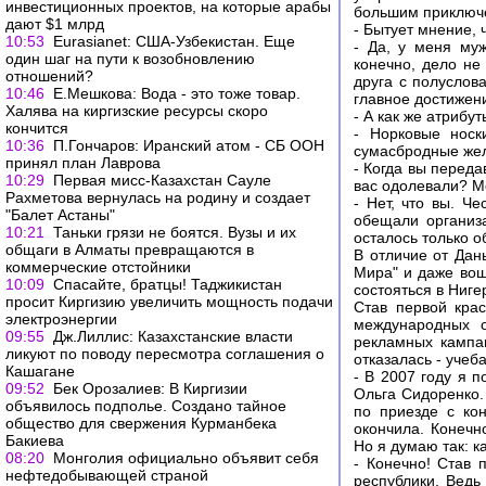
инвестиционных проектов, на которые арабы
большим приключ
дают $1 млрд
- Бытует мнение, 
10:53
Eurasianet: США-Узбекистан. Еще
- Да, у меня муж
один шаг на пути к возобновлению
конечно, дело не
отношений?
друга с полуслова
10:46
Е.Мешкова: Вода - это тоже товар.
главное достижен
Халява на киргизские ресурсы скоро
- А как же атрибу
кончится
- Норковые носк
10:36
П.Гончаров: Иранский атом - СБ ООН
сумасбродные жела
принял план Лаврова
- Когда вы переда
10:29
Первая мисс-Казахстан Сауле
вас одолевали? Мо
Рахметова вернулась на родину и создает
- Нет, что вы. Че
"Балет Астаны"
обещали организа
10:21
Таньки грязи не боятся. Вузы и их
осталось только о
общаги в Алматы превращаются в
В отличие от Дан
коммерческие отстойники
Мира" и даже вош
10:09
Спасайте, братцы! Таджикистан
состояться в Ниге
просит Киргизию увеличить мощность подачи
Став первой кра
электроэнергии
международных о
09:55
Дж.Лиллис: Казахстанские власти
рекламных кампа
ликуют по поводу пересмотра соглашения о
отказалась - учеба
Кашагане
- В 2007 году я 
09:52
Бек Орозалиев: В Киргизии
Ольга Сидоренко.
объявилось подполье. Создано тайное
по приезде с ко
общество для свержения Курманбека
окончила. Конечн
Бакиева
Но я думаю так: к
08:20
Монголия официально объявит себя
- Конечно! Став 
нефтедобывающей страной
республики. Ведь