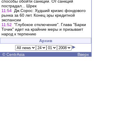
способы обойти санкции. От санкций
пострадал... Шрек
11:54
Дж.Сорос: Худший кризис фондового
рынка за 60 лет. Конец эры кредитной
экспансии
11:52
"Глубокое отключение". Глава "Барки
Точик" идет на крайние меры и призывает
народ к терпению
Архив
©
CentrAsia
Вверх