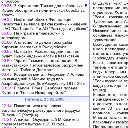
способом
В "двуязычных" шк
09:38
З.Каражанов: Только для избранных. В
преподавание ве
Иране обостряется политическая борьба за
студентов. Хотя 
власть
"Всем граждана
09:36
Нефтяной обсчет. Финполиция
Туркменистана. Аш
Казахстана выявила факты крупных хищений
В "двуязычных" ш
в АО "КазТрансГаз" и АО "Разведка и добыча"
Исключение сост
06:08
Не играйте в "наперстки" с
основным языком
телевизором
туркменский.
01:00
Агентство по делам госслужбы
Возмущение казах
Киргизии возглавит А.Рыскулбеков
школ, преподаван
00:56
Gazeta.kz: Резкого падения цен не
отстоять право у
будет. Рынок недвижимости в Казахстане
"соблюдать и уваж
00:50
"Братья" смылись, не заплатив. В
Казах, архитекто
казахстанском Петропавловске разгромлен
теперь и его дети
местный "Таблиги Джамаат"
ведь теперь мы 
00:45
Коварная книга... Рецензия И.Алиева
этническое своеобр
на вышедший в Москве труд про
"Если взрослые вс
Азербайджанскую ДемРеспублику 1918-20 гг.
когда речь идет о
00:34
Financial Times: Сербская победа
tm.org).
Путина и "Россия Инкорпорейтед"
Кроме того, все
Пятница, 25.01.2008
принадлежности, 
а девочек - в пла
22:14
Пакистан испытал новую
менее 30 тыс. ка
баллистическую ракету дальнего радиуса
прошлом - кочев
"Шахин-1" (Хатф-4)
Многие казахи п
21:21
Андижан. Осужденный М.Косимов
поскольку у казах
подвергается пыткам с 1999 года…
Продолжение след