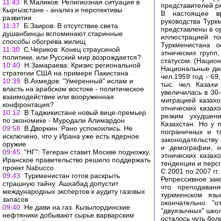
11:43
К.Маликов: Религиозная ситуация в
представителей ря
Кыргызстане - анализ и перспективы
В настоящее вр
развития
руководства Турк
11:37
Б.Заиров: В отсутствие света
представлены в о
душанбинцы вспоминают старинные
иллюстрацией то
способы обогрева жилищ
Туркменистана о
11:30
С.Чериков: Конец страусиной
этнических групп
политики, или Русский мир возрождается?
статусом. (Национ
10:40
Н.Замараева: Кризис региональной
Национальные диас
стратегии США на примере Пакистана
чел.1959 год - 69,
10:39
В.Ахмедов: "Умеренный" ислам и
тыс. чел. Казах
власть на арабском востоке - политическое
увеличилась в 30-
взаимодействие или вооруженная
миграцией казахо
конфронтация?
этнических казах
10:12
В Таджикистане новый вице-премьер
резким ухудшен
по экономике - Муродали Алимардон
Казахстан. Но у 
09:58
В.Дворкин: Рано успокоились. Не
пограничных и т
исключено, что у Ирана уже есть ядерное
законодательству
оружие
и демографии, н
09:45
"НГ": Тегеран ставит Москве подножку.
этнических казах
Иранское правительство решило поддержать
тенденции и персп
проект Nabucco
С 2001 по 2007 гг
09:43
Туркменистан готов раскрыть
Репрессивное зако
страшную тайну. Ашхабад допустит
что преподаван
международных экспертов к аудиту газовых
туркменском язы
запасов
окончательно "о
09:40
Не дави на газ. Кызылординские
"двуязычных" школ
нефтяники добывают сырье варварским
осталось чуть бол