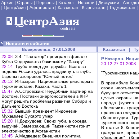
Архив
|
Страны
|
Персоны
|
Каталог
|
Новости
|
Дискуссии
|
Анекдо
|
ЦентрАзия
|
Афганистан
|
Казахстан
|
Кыргызстан
|
Таджикистан
|
Новости и события
|
Воскресенье, 27.01.2008
Казахстан
|
Ту
23:08
3:4. "Пахтакор" проиграл в финале
Р.Назаров: Наци
Кубка Содружества бакинскому "Хазару"
20:12 27.01.2008
22:14
Трубо-повод для дружбы. Всего за
неделю России удалось продвинуть в глубь
"Туркменская наци
Европы газопровод "Южный поток"
20:12
Р.Назаров: Национальные диаспоры в
В преамбуле Конс
Туркменистане. Казахи. Часть 1
своем неотъемлем
15:47
А.Островский: Неудобный партнер на
будущее отечества
Востоке. Поставки энергоносителей в КНР
целью охраны нац
могут решить проблемы развития Сибири и
народа (курсив 
Дальнего Востока
обеспечить граж
15:32
Бывший президент Индонезии
правового госуда
Мухаммед Сухарто умер
(Конституция Ту
15:20
Н.Додхудоев: Своих губи, а соседа
туркменского наро
выручай. Замерзающий Таджикистан гонит
В статье 8 Конст
электричество в Афганистан
гражданам, пресл
13:45
А.Медведев: Внешняя политика
убеждения". (Кон