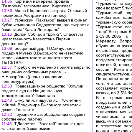
14:36
Киргизия намерена продать
"Туркмены потому
"Газпрому" госкомпанию "Киргизгаз"
свой возраст 5 тыс
13:56
Маша Шарапова выиграла Открытый
"Туркменский на
чемпионат Австралии по теннису
самобытные наря
13:27
Узбекский "Пахтакор" вышел в финал
туркменскую собак
Кубка чемпионов Содружества, где сыграет с
"Туркменское сло
бакинским "Хазар-Ленкорань"
"герр".Во время 
13:15
Долой Собчак и "Дом-2". Спасет ли
2-19.08.2005 г.)
нравственность Казахстана Партия
Мередову. Вопро
девственниц?
обучения на русск
13:09
Бесценный дар. Н.Сайдуллаев
в основном, пред
подарил Музею В.Высоцкого неизвестную
соответствующей т
запись чимкентского концерта поэта
продемонстриров
15/10/1970
политикой, прово
12:57
"Требую немедленно принять меры по
сессии Комитет
очищению собственных рядов", -
свидетельствующи
Н.Назарбаев (речь на коллегии
По данным перепи
Генпрокуратуры)
чел., что состав
12:53
Правозащитное общество "Эзгулик"
составляет узбек
подает в суд на Национальную
казахи, по 3,5% б
телекомпанию Узбекистана
В то время как
12:49
Сижу ли я, пишу ли я… 70-летний
представителей э
юбилей Владимира Высоцкого отметили
созданными дейст
даже в Ташкенте
этнических мень
12:22
Грузинские азербайджанцы создают
чиновников, а я
собственную партию
высшими органами
11:48
Т.Давлетов: "Золотой" парашют для
и отсутствие пер
казахстанской экономики
власти стимулир