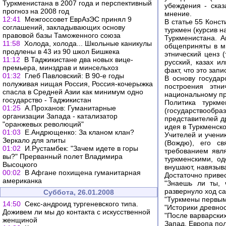
Туркменистана в 2007 года и перспективный
убеждения - сказ
прогноз на 2008 год
мнение.
12:41
Межгоссовет ЕврАзЭС принял 9
В статье 55 Конс
соглашений, закладывающих основу
туркмен (курсив н
правовой базы Таможенного союза
Туркменистана. А
11:58
Холода, холода... Школьные каникулы
общеприняты в ми
продлены в 43 из 90 школ Бишкека
этнический ценз (
11:12
В Таджикистане два новых вице-
русский, казах и
премьера, минздрав и минсельхоз
факт, что это зап
01:32
Глеб Павловский: В 90-е годы
В основу государ
полуживая нищая Россия, Россия-кочерыжка
построения этни
спасла в Средней Азии как минимум одно
национальному пр
государство - Таджикистан
Политика туркме
01:25
А.Проханов: Гуманитарные
(государствооб
организации Запада - катализатор
представителей д
"оранжевых революций"
идея в Туркменско
01:03
Е.Андрющенко: За кланом клан?
Учителей и учени
Зеркало для элиты
(Вождю), его с
01:02
И.Рустамбек: "Зачем идете в горы
требованием явл
вы?" Прерванный полет Владимира
туркменскими, од
Высоцкого
внушают, навязыва
00:02
В Афгане похищена гуманитарная
Достаточно приве
американка
"Знаешь ли ты, 
развернуло ход са
Суббота, 26.01.2008
"Туркмены первым
14:50
Cекс-андроид тургеневского типа.
"Историки древнос
Доживем ли мы до контакта с искусственной
"После варварских
женщиной
Запад. Европа пол