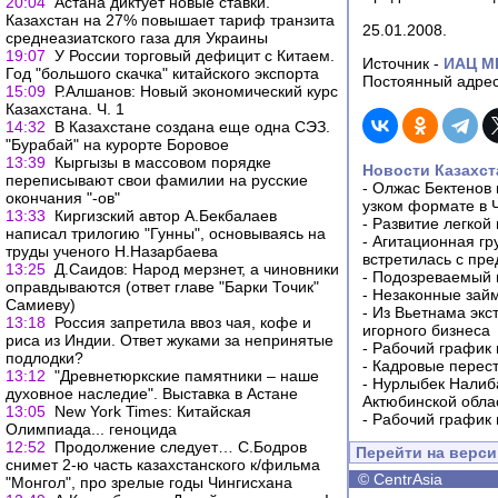
20:04
Астана диктует новые ставки.
Казахстан на 27% повышает тариф транзита
25.01.2008.
среднеазиатского газа для Украины
19:07
У России торговый дефицит с Китаем.
Источник -
ИАЦ М
Год "большого скачка" китайского экспорта
Постоянный адрес
15:09
Р.Алшанов: Новый экономический курс
Казахстана. Ч. 1
14:32
В Казахстане создана еще одна СЭЗ.
"Бурабай" на курорте Боровое
13:39
Кыргызы в массовом порядке
Новости Казахст
переписывают свои фамилии на русские
-
Олжас Бектенов 
окончания "-ов"
узком формате в 
13:33
Киргизский автор А.Бекбалаев
-
Развитие легкой
написал трилогию "Гунны", основываясь на
-
Агитационная гр
труды ученого Н.Назарбаева
встретилась с пр
13:25
Д.Саидов: Народ мерзнет, а чиновники
-
Подозреваемый в
оправдываются (ответ главе "Барки Точик"
-
Незаконные займ
Самиеву)
-
Из Вьетнама экс
13:18
Россия запретила ввоз чая, кофе и
игорного бизнеса
риса из Индии. Ответ жуками за непринятые
-
Рабочий график 
подлодки?
-
Кадровые перес
13:12
"Древнетюркские памятники – наше
-
Нурлыбек Налиб
духовное наследие". Выставка в Астане
Актюбинской обла
13:05
New York Times: Китайская
-
Рабочий график 
Олимпиада... геноцида
12:52
Продолжение следует… С.Бодров
Перейти на верс
снимет 2-ю часть казахстанского к/фильма
©
CentrAsia
"Монгол", про зрелые годы Чингисхана