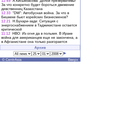
12:49
А.Кисыкбасова: Долой презервативы!
За что конкретно будет бороться движение
девственниц Казахстана
12:33
"DW": Автобусная война. За что в
Бишкеке бьют корейских бизнесменов?
12:21
Н.Бухари-заде: Ситуация с
энергоснабжением в Таджикистане остается
критической
11:12
НВО: Из огня да в полымя. В Ираке
война для американцев еще не закончена, а
в Афганистане она только разгорается
Архив
©
CentrAsia
Вверх