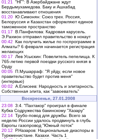
01:21
"НГ": В Азербайджане ждут
Бердымухамедова. Баку и Ашхабад
восстанавливают отношения
01:20
Ю.Симонян: Союз трех. Россия,
Белоруссия и Казахстан оформляют единое
таможенное пространство
01:17
В.Панфилова: Кадровая карусель.
Э.Рахмон отправил правительство в нокаут
00:42
Как получить жилье по госпрограмме в
Алматы? 6 февраля начинается регистрация
желающих
00:17
Лев Усыскин: Повелитель пепелища. К
765-летию первой поездки русского князя в
Орду
00:05
П.Мушарраф: "Я уйду, если новое
правительство будет против меня"
(интервью)
00:02
А.Елисеев: Народность и элитарность.
Собственная элита, как "завоеватель"
Воскресенье, 27.01.2008
23:08
3:4. "Пахтакор" проиграл в финале
Кубка Содружества бакинскому "Хазару"
22:14
Трубо-повод для дружбы. Всего за
неделю России удалось продвинуть в глубь
Европы газопровод "Южный поток"
20:12
Р.Назаров: Национальные диаспоры в
Туркменистане. Казахи. Часть 1