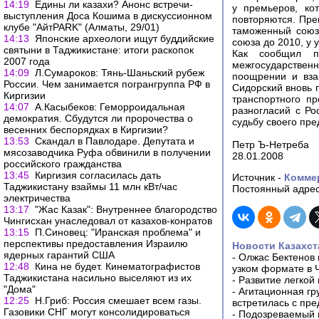
14:19
Едины ли казахи? Анонс встречи-
у премьеров, ко
выступления Доса Кошима в дискуссионном
повторяются. Пре
клубе "АйтPARK" (Алматы, 29/01)
таможенный союз
14:13
Японские археологи ищут буддийские
союза до 2010, у 
святыни в Таджикистане: итоги раскопок
Как сообщил пр
2007 года
межгосударствен
14:09
Л.Сумароков: Тянь-Шаньский рубеж
поощрении и вза
России. Чем занимается погрангруппа РФ в
Сидорский вновь 
Киргизии
транспортного пр
14:07
А.Касыбеков: Геморроидальная
разногласий с Ро
демократия. Сбудутся ли пророчества о
судьбу своего пр
весенних беспорядках в Киргизии?
13:53
Скандал в Павлодаре. Депутата и
Петр Ъ-Нетреба
мясозаводчика Руфа обвинили в получении
28.01.2008
российского гражданства
13:45
Киргизия согласилась дать
Источник -
Комме
Таджикистану взаймы 11 млн кВт/час
Постоянный адрес
электричества
13:17
"Жас Казак": Внутреннее благородство
Чингисхан унаследовал от казахов-конратов
13:15
П.Синовец: "Иранская проблема" и
перспективы предоставления Израилю
Новости Казахст
ядерных гарантий США
-
Олжас Бектенов 
12:48
Кина не будет. Кинематографистов
узком формате в 
Таджикистана насильно выселяют из их
-
Развитие легкой
"Дома"
-
Агитационная гр
12:25
Н.Гриб: Россия смешает всем газы.
встретилась с пр
Газовики СНГ могут консолидироваться
-
Подозреваемый в