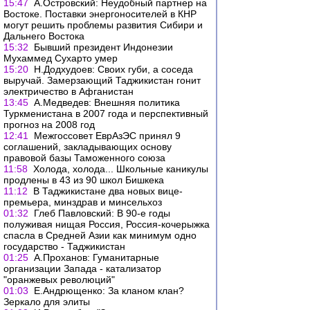
15:47
А.Островский: Неудобный партнер на
Востоке. Поставки энергоносителей в КНР
могут решить проблемы развития Сибири и
Дальнего Востока
15:32
Бывший президент Индонезии
Мухаммед Сухарто умер
15:20
Н.Додхудоев: Своих губи, а соседа
выручай. Замерзающий Таджикистан гонит
электричество в Афганистан
13:45
А.Медведев: Внешняя политика
Туркменистана в 2007 года и перспективный
прогноз на 2008 год
12:41
Межгоссовет ЕврАзЭС принял 9
соглашений, закладывающих основу
правовой базы Таможенного союза
11:58
Холода, холода... Школьные каникулы
продлены в 43 из 90 школ Бишкека
11:12
В Таджикистане два новых вице-
премьера, минздрав и минсельхоз
01:32
Глеб Павловский: В 90-е годы
полуживая нищая Россия, Россия-кочерыжка
спасла в Средней Азии как минимум одно
государство - Таджикистан
01:25
А.Проханов: Гуманитарные
организации Запада - катализатор
"оранжевых революций"
01:03
Е.Андрющенко: За кланом клан?
Зеркало для элиты