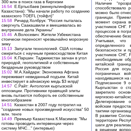
300 млн в поиск газа в Киргизии
Наличие "прозр
16:54
Е.Ертысбаев (минкультинформ
способствовало 
Казахстана): "Мы начали работу по созданию
можно было отнес
казахского TOEFL (тойфл)"
границах. Прием
15:58
Ричард Холбрук: "Россия пыталась
момент охрана в
свергнуть Саакашвили и вмешивалась во
участников СНГ. 
внутренние дела Украины"
процессов в погр
15:46
А.Волосевич: Жители Узбекистана
обеспечению безо
стоически переносят чрезвычайно морозную
Учитывая, что 
зиму
определенного 
15:13
Запугали технологией. США готовы
безопасности и п
смириться с научным превосходством Китая
участников СНГ, Р
15:04
К.Паршин: Таджикистан загнан в угол
необходимым обра
природой, геополитикой и собственным
китайской грани
бездарным руководством
Россия для осущ
15:02
М.А.Хайдари: Экономика Афгана
пограничных во
переживает невиданный подъем. Китай
находившиеся на 
инвестирует в айнакскую медь $3 млрд!
Подписанное 9 о
14:57
С.Райт: Антология кыргызской
Кыргызстан о ст
оппозиции. Противники правящей элиты
закрепило основ
вновь пытаются побороть ее собственным
киргизско-китайск
многообразием
Делегирование о
14:51
Казахстан в 2007 году потратил на
войскам предоста
"создание новых произведений искусства" 50
тактики организа
млн. тенге
В развитие Согла
14:49
Премьер Казахстана К.Масимов: "Мы
территории Респу
готовы проводить интервенции через
шаги для реализа
систему МЧС..." (интервью)
в решении вопро