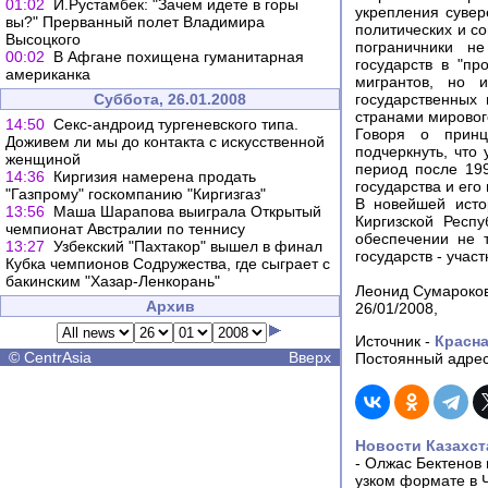
01:02
И.Рустамбек: "Зачем идете в горы
укрепления сувер
вы?" Прерванный полет Владимира
политических и с
Высоцкого
пограничники не
00:02
В Афгане похищена гуманитарная
государств в "пр
американка
мигрантов, но 
Суббота, 26.01.2008
государственных
странами мировог
14:50
Cекс-андроид тургеневского типа.
Говоря о принц
Доживем ли мы до контакта с искусственной
подчеркнуть, что
женщиной
период после 199
14:36
Киргизия намерена продать
государства и его
"Газпрому" госкомпанию "Киргизгаз"
В новейшей исто
13:56
Маша Шарапова выиграла Открытый
Киргизской Респу
чемпионат Австралии по теннису
обеспечении не т
13:27
Узбекский "Пахтакор" вышел в финал
государств - учас
Кубка чемпионов Содружества, где сыграет с
бакинским "Хазар-Ленкорань"
Леонид Сумароко
Архив
26/01/2008,
Источник -
Красна
©
CentrAsia
Вверх
Постоянный адрес
Новости Казахст
-
Олжас Бектенов 
узком формате в 