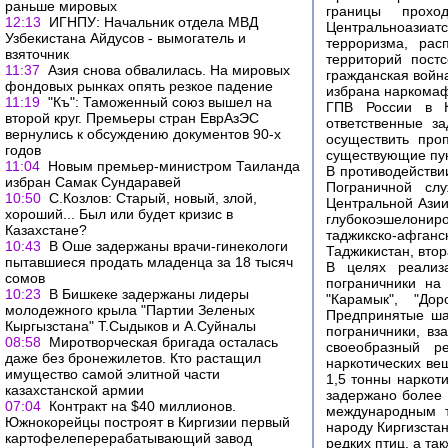
раньше мировых
границы прох
12:13
ИГНПУ: Начальник отдела МВД
Центральноазиат
Узбекистана Айдусов - вымогатель и
терроризма, рас
взяточник
территорий пост
11:37
Азия снова обвалилась. На мировых
гражданская войн
фондовых рынках опять резкое падение
избрана наркомаф
11:19
"Къ": Таможенный союз вышел на
ГПВ России в Ки
второй круг. Премьеры стран ЕврАзЭС
ответственные за
вернулись к обсуждению документов 90-х
осуществить проп
годов
существующие пун
11:04
Новым премьер-министром Таиланда
В противодействи
избран Самак Сундаравей
Пограничной сл
10:50
С.Козлов: Старый, новый, злой,
Центральной Азии
хороший... Был или будет кризис в
глубокоэшелонир
Казахстане?
таджикско-афганс
10:43
В Оше задержаны врачи-гинекологи
Таджикистан, втор
пытавшиеся продать младенца за 18 тысяч
В целях реализ
сомов
пограничники на
10:23
В Бишкеке задержаны лидеры
"Карамык", "Дор
молодежного крыла "Партии Зеленых
Предпринятые шаг
Кыргызстана" Т.Сыдыков и А.Суйналы
пограничники, вз
08:58
Миротворческая бригада осталась
своеобразный р
даже без бронежилетов. Кто растащил
наркотических ве
имущество самой элитной части
1,5 тонны наркот
казахстанской армии
задержано более 
07:04
Контракт на $40 миллионов.
международным т
Южнокорейцы построят в Киргизии первый
народу Киргизстан
картофелеперерабатывающий завод
редких птиц, а та