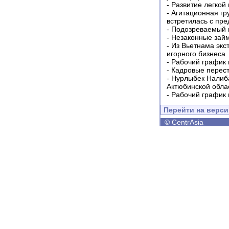
-
Развитие легкой
-
Агитационная гр
встретилась с пр
-
Подозреваемый в
-
Незаконные займ
-
Из Вьетнама экс
игорного бизнеса
-
Рабочий график 
-
Кадровые перес
-
Нурлыбек Налиб
Актюбинской обла
-
Рабочий график 
Перейти на верс
©
CentrAsia