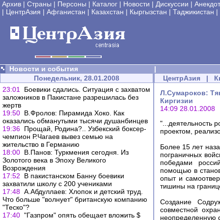
Архив
|
Страны
|
Персоны
|
Каталог
|
Новости
|
Дискуссии
|
Анекдо
|
ЦентрАзия
|
Афганистан
|
Казахстан
|
Кыргызстан
|
Таджикистан
|
Новости и события
|
Понедельник, 28.01.2008
ЦентрАзия
|
К
23:01
Боевики сдались. Ситуация с захватом
Л.Сумароков: Тя
заложников в Пакистане разрешилась без
Киргизии
жертв
14:09 28.01.2008
19:50
В.Фролов: Пирамида Хоко. Как
оказались обманутыми тысячи душанбинцев
"...деятельность 
19:36
Прощай, Родина?.. Узбекский боксер-
проектом, реализо
чемпион Р.Чагаев вывез семью на
жительство в Германию
Более 15 лет наз
18:00
В.Панов: Туркмения сегодня. Из
пограничных войс
Золотого века в Эпоху Великого
победами россий
Возрождения
помощью в станов
17:52
В пакистанском Банну боевики
опыт и самоотвер
захватили школу с 200 учениками
тишины на границ
17:48
А.Абдуллаев: Хлопок и детский труд.
Что больше "волнует" британскую компанию
Создание Содруж
"Теско"?
совместной охра
17:40
"Газпром" опять обещает вложить $
неопределенную 