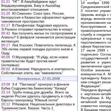
01:21
"НГ": В Азербайджане ждут
14 ноября 1996 
Бердымухамедова. Баку и Ашхабад
Среднеазиатской 
восстанавливают отношения
II посетил управ
01:20
Ю.Симонян: Союз трех. Россия,
Церковь всегда с 
Белоруссия и Казахстан оформляют единое
впредь воинов-по
таможенное пространство
проникновения на
01:17
В.Панфилова: Кадровая карусель.
Конструктивное 
Э.Рахмон отправил правительство в нокаут
правоохранительн
00:42
Как получить жилье по госпрограмме в
службу в соедине
Алматы? 6 февраля начинается регистрация
приграничья к ох
желающих
перспективного с
00:17
Лев Усыскин: Повелитель пепелища. К
сфере Киргизстана
765-летию первой поездки русского князя в
17 июля 1999 г.
Орду
подписано Согла
00:05
П.Мушарраф: "Я уйду, если новое
государственной 
правительство будет против меня"
развития и укреп
(интервью)
заключенное одно
00:02
А.Елисеев: Народность и элитарность.
Особое значение
Собственная элита, как "завоеватель"
коммунистов А. М
президенту Кирги
Воскресенье, 27.01.2008
нам следует реша
23:08
3:4. "Пахтакор" проиграл в финале
Федерации".
Кубка Содружества бакинскому "Хазару"
Передача функций
22:14
Трубо-повод для дружбы. Всего за
с киргизско-кита
неделю России удалось продвинуть в глубь
Республики А. Му
Европы газопровод "Южный поток"
китайской границ
20:12
Р.Назаров: Национальные диаспоры в
совместно скоорд
Туркменистане. Казахи. Часть 1
В Бишкеке присут