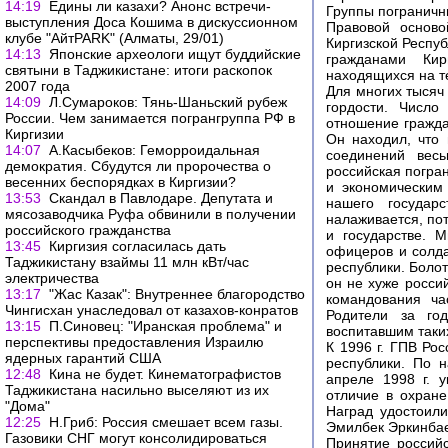
14:19
Едины ли казахи? Анонс встречи-
Группы пограничны
выступления Доса Кошима в дискуссионном
Правовой осново
клубе "АйтPARK" (Алматы, 29/01)
Киргизской Респу
14:13
Японские археологи ищут буддийские
гражданами Кир
святыни в Таджикистане: итоги раскопок
находящихся на т
2007 года
Для многих тысяч
14:09
Л.Сумароков: Тянь-Шаньский рубеж
гордости. Число
России. Чем занимается погрангруппа РФ в
отношение гражда
Киргизии
Он находил, что
14:07
А.Касыбеков: Геморроидальная
соединений весь
демократия. Сбудутся ли пророчества о
российская погра
весенних беспорядках в Киргизии?
и экономическим
13:53
Скандал в Павлодаре. Депутата и
нашего государ
мясозаводчика Руфа обвинили в получении
налаживается, по
российского гражданства
и государстве. 
13:45
Киргизия согласилась дать
офицеров и солда
Таджикистану взаймы 11 млн кВт/час
республики. Болот
электричества
он не хуже росси
13:17
"Жас Казак": Внутреннее благородство
командования ча
Чингисхан унаследовал от казахов-конратов
Родители за го
13:15
П.Синовец: "Иранская проблема" и
воспитавшим таки
перспективы предоставления Израилю
К 1996 г. ГПВ Ро
ядерных гарантий США
республики. По 
12:48
Кина не будет. Кинематографистов
апреле 1998 г. 
Таджикистана насильно выселяют из их
отличие в охране
"Дома"
Наград удостоили
12:25
Н.Гриб: Россия смешает всем газы.
Эмилбек Эркинбае
Газовики СНГ могут консолидироваться
Принятие российс