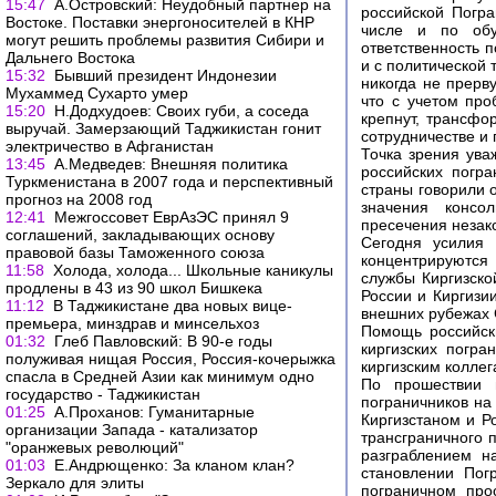
15:47
А.Островский: Неудобный партнер на
российской Погр
Востоке. Поставки энергоносителей в КНР
числе и по обу
могут решить проблемы развития Сибири и
ответственность п
Дальнего Востока
и с политической 
15:32
Бывший президент Индонезии
никогда не прерв
Мухаммед Сухарто умер
что с учетом про
15:20
Н.Додхудоев: Своих губи, а соседа
крепнут, трансфо
выручай. Замерзающий Таджикистан гонит
сотрудничестве и
электричество в Афганистан
Точка зрения ува
13:45
А.Медведев: Внешняя политика
российских погр
Туркменистана в 2007 года и перспективный
страны говорили о
прогноз на 2008 год
значения консо
12:41
Межгоссовет ЕврАзЭС принял 9
пресечения незак
соглашений, закладывающих основу
Сегодня усилия 
правовой базы Таможенного союза
концентрируются
11:58
Холода, холода... Школьные каникулы
службы Киргизско
продлены в 43 из 90 школ Бишкека
России и Киргизи
11:12
В Таджикистане два новых вице-
внешних рубежах 
премьера, минздрав и минсельхоз
Помощь российски
01:32
Глеб Павловский: В 90-е годы
киргизских погра
полуживая нищая Россия, Россия-кочерыжка
киргизским колле
спасла в Средней Азии как минимум одно
По прошествии в
государство - Таджикистан
пограничников на
01:25
А.Проханов: Гуманитарные
Киргизстаном и Ро
организации Запада - катализатор
трансграничного 
"оранжевых революций"
разграблением н
01:03
Е.Андрющенко: За кланом клан?
становлении Пог
Зеркало для элиты
пограничном про