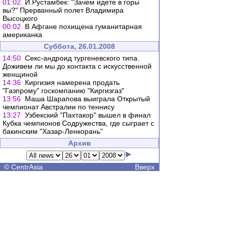
01:02
И.Рустамбек: "Зачем идете в горы
вы?" Прерванный полет Владимира
Высоцкого
00:02
В Афгане похищена гуманитарная
американка
Суббота, 26.01.2008
14:50
Cекс-андроид тургеневского типа.
Доживем ли мы до контакта с искусственной
женщиной
14:36
Киргизия намерена продать
"Газпрому" госкомпанию "Киргизгаз"
13:56
Маша Шарапова выиграла Открытый
чемпионат Австралии по теннису
13:27
Узбекский "Пахтакор" вышел в финал
Кубка чемпионов Содружества, где сыграет с
бакинским "Хазар-Ленкорань"
Архив
©
CentrAsia
Вверх