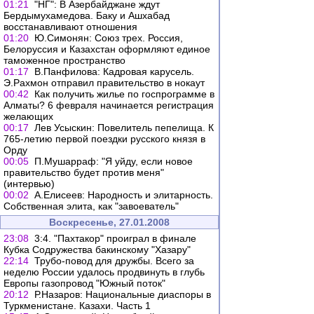
01:21
"НГ": В Азербайджане ждут
Бердымухамедова. Баку и Ашхабад
восстанавливают отношения
01:20
Ю.Симонян: Союз трех. Россия,
Белоруссия и Казахстан оформляют единое
таможенное пространство
01:17
В.Панфилова: Кадровая карусель.
Э.Рахмон отправил правительство в нокаут
00:42
Как получить жилье по госпрограмме в
Алматы? 6 февраля начинается регистрация
желающих
00:17
Лев Усыскин: Повелитель пепелища. К
765-летию первой поездки русского князя в
Орду
00:05
П.Мушарраф: "Я уйду, если новое
правительство будет против меня"
(интервью)
00:02
А.Елисеев: Народность и элитарность.
Собственная элита, как "завоеватель"
Воскресенье, 27.01.2008
23:08
3:4. "Пахтакор" проиграл в финале
Кубка Содружества бакинскому "Хазару"
22:14
Трубо-повод для дружбы. Всего за
неделю России удалось продвинуть в глубь
Европы газопровод "Южный поток"
20:12
Р.Назаров: Национальные диаспоры в
Туркменистане. Казахи. Часть 1