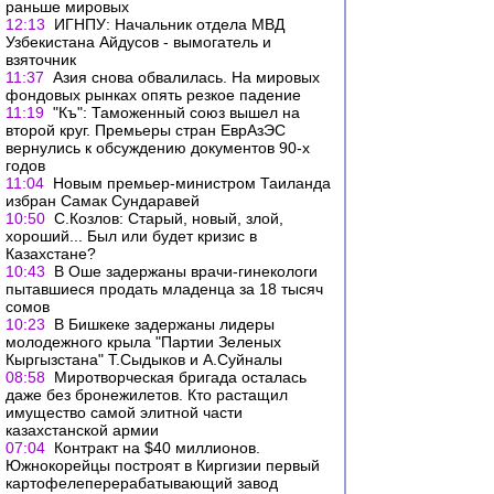
раньше мировых
12:13
ИГНПУ: Начальник отдела МВД
Узбекистана Айдусов - вымогатель и
взяточник
11:37
Азия снова обвалилась. На мировых
фондовых рынках опять резкое падение
11:19
"Къ": Таможенный союз вышел на
второй круг. Премьеры стран ЕврАзЭС
вернулись к обсуждению документов 90-х
годов
11:04
Новым премьер-министром Таиланда
избран Самак Сундаравей
10:50
С.Козлов: Старый, новый, злой,
хороший... Был или будет кризис в
Казахстане?
10:43
В Оше задержаны врачи-гинекологи
пытавшиеся продать младенца за 18 тысяч
сомов
10:23
В Бишкеке задержаны лидеры
молодежного крыла "Партии Зеленых
Кыргызстана" Т.Сыдыков и А.Суйналы
08:58
Миротворческая бригада осталась
даже без бронежилетов. Кто растащил
имущество самой элитной части
казахстанской армии
07:04
Контракт на $40 миллионов.
Южнокорейцы построят в Киргизии первый
картофелеперерабатывающий завод