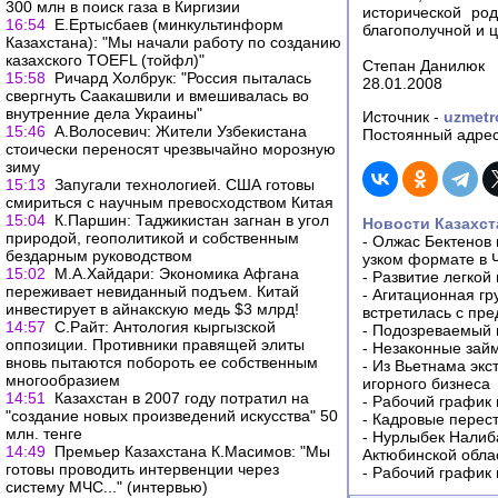
300 млн в поиск газа в Киргизии
исторической ро
16:54
Е.Ертысбаев (минкультинформ
благополучной и 
Казахстана): "Мы начали работу по созданию
казахского TOEFL (тойфл)"
Степан Данилюк
15:58
Ричард Холбрук: "Россия пыталась
28.01.2008
свергнуть Саакашвили и вмешивалась во
внутренние дела Украины"
Источник -
uzmet
15:46
А.Волосевич: Жители Узбекистана
Постоянный адрес
стоически переносят чрезвычайно морозную
зиму
15:13
Запугали технологией. США готовы
смириться с научным превосходством Китая
15:04
К.Паршин: Таджикистан загнан в угол
Новости Казахст
природой, геополитикой и собственным
-
Олжас Бектенов 
бездарным руководством
узком формате в 
15:02
М.А.Хайдари: Экономика Афгана
-
Развитие легкой
переживает невиданный подъем. Китай
-
Агитационная гр
инвестирует в айнакскую медь $3 млрд!
встретилась с пр
14:57
С.Райт: Антология кыргызской
-
Подозреваемый в
оппозиции. Противники правящей элиты
-
Незаконные займ
вновь пытаются побороть ее собственным
-
Из Вьетнама экс
многообразием
игорного бизнеса
14:51
Казахстан в 2007 году потратил на
-
Рабочий график 
"создание новых произведений искусства" 50
-
Кадровые перес
млн. тенге
-
Нурлыбек Налиб
14:49
Премьер Казахстана К.Масимов: "Мы
Актюбинской обла
готовы проводить интервенции через
-
Рабочий график 
систему МЧС..." (интервью)