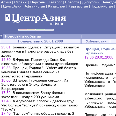
Архив
|
Страны
|
Персоны
|
Каталог
|
Новости
|
Дискуссии
|
Анекдо
|
ЦентрАзия
|
Афганистан
|
Казахстан
|
Кыргызстан
|
Таджикистан
|
Новости и события
|
Понедельник, 28.01.2008
Узбекистан
|
23:01
Боевики сдались. Ситуация с захватом
Прощай, Родина?
заложников в Пакистане разрешилась без
Германию
жертв
19:36 28.01.2008
19:50
В.Фролов: Пирамида Хоко. Как
оказались обманутыми тысячи душанбинцев
Прощай, Родина?.
19:36
Прощай, Родина?.. Узбекский боксер-
чемпион Р.Чагаев вывез семью на
По информации из
жительство в Германию
чемпионского п
18:00
В.Панов: Туркмения сегодня. Из
Узбекистана в Г
Золотого века в Эпоху Великого
Узбекистана.
Возрождения
17:52
В пакистанском Банну боевики
Мотивация решени
захватили школу с 200 учениками
узбекского граж
17:48
А.Абдуллаев: Хлопок и детский труд.
принявшая граж
Что больше "волнует" британскую компанию
Узбекистана, чем
"Теско"?
17:40
"Газпром" опять обещает вложить $
Похоже, что по 