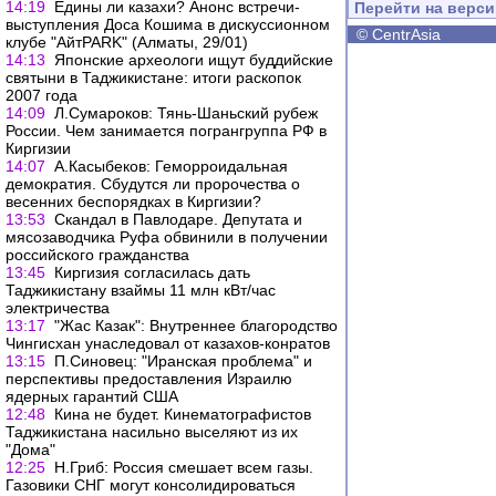
14:19
Едины ли казахи? Анонс встречи-
Перейти на верс
выступления Доса Кошима в дискуссионном
©
CentrAsia
клубе "АйтPARK" (Алматы, 29/01)
14:13
Японские археологи ищут буддийские
святыни в Таджикистане: итоги раскопок
2007 года
14:09
Л.Сумароков: Тянь-Шаньский рубеж
России. Чем занимается погрангруппа РФ в
Киргизии
14:07
А.Касыбеков: Геморроидальная
демократия. Сбудутся ли пророчества о
весенних беспорядках в Киргизии?
13:53
Скандал в Павлодаре. Депутата и
мясозаводчика Руфа обвинили в получении
российского гражданства
13:45
Киргизия согласилась дать
Таджикистану взаймы 11 млн кВт/час
электричества
13:17
"Жас Казак": Внутреннее благородство
Чингисхан унаследовал от казахов-конратов
13:15
П.Синовец: "Иранская проблема" и
перспективы предоставления Израилю
ядерных гарантий США
12:48
Кина не будет. Кинематографистов
Таджикистана насильно выселяют из их
"Дома"
12:25
Н.Гриб: Россия смешает всем газы.
Газовики СНГ могут консолидироваться