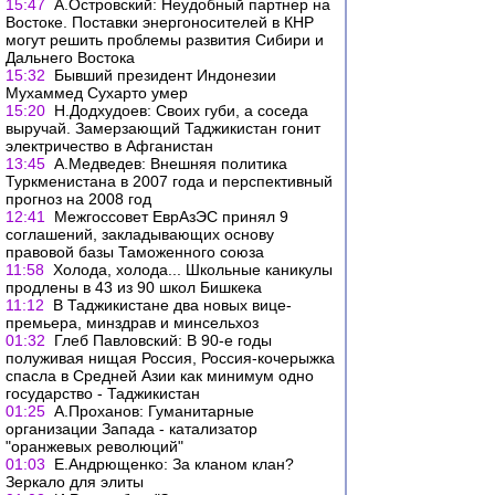
15:47
А.Островский: Неудобный партнер на
Востоке. Поставки энергоносителей в КНР
могут решить проблемы развития Сибири и
Дальнего Востока
15:32
Бывший президент Индонезии
Мухаммед Сухарто умер
15:20
Н.Додхудоев: Своих губи, а соседа
выручай. Замерзающий Таджикистан гонит
электричество в Афганистан
13:45
А.Медведев: Внешняя политика
Туркменистана в 2007 года и перспективный
прогноз на 2008 год
12:41
Межгоссовет ЕврАзЭС принял 9
соглашений, закладывающих основу
правовой базы Таможенного союза
11:58
Холода, холода... Школьные каникулы
продлены в 43 из 90 школ Бишкека
11:12
В Таджикистане два новых вице-
премьера, минздрав и минсельхоз
01:32
Глеб Павловский: В 90-е годы
полуживая нищая Россия, Россия-кочерыжка
спасла в Средней Азии как минимум одно
государство - Таджикистан
01:25
А.Проханов: Гуманитарные
организации Запада - катализатор
"оранжевых революций"
01:03
Е.Андрющенко: За кланом клан?
Зеркало для элиты