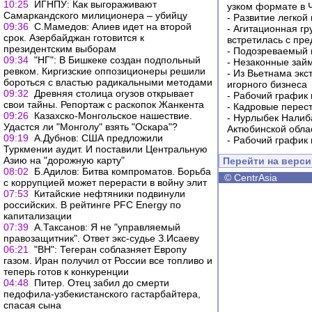
10:25
ИГНПУ: Как выгораживают
узком формате в 
Самаркандского милиционера – убийцу
-
Развитие легкой
09:36
С.Мамедов: Алиев идет на второй
-
Агитационная гр
срок. Азербайджан готовится к
встретилась с пр
президентским выборам
-
Подозреваемый в
09:34
"НГ": В Бишкеке создан подпольный
-
Незаконные займ
ревком. Киргизские оппозиционеры решили
-
Из Вьетнама экс
бороться с властью радикальными методами
игорного бизнеса
09:32
Древняя столица огузов открывает
-
Рабочий график 
свои тайны. Репортаж с раскопок Жанкента
-
Кадровые перес
09:26
Казахско-Монгольское нашествие.
-
Нурлыбек Налиб
Удастся ли "Монголу" взять "Оскара"?
Актюбинской обла
09:19
А.Дубнов: США предложили
-
Рабочий график 
Туркмении аудит. И поставили Центральную
Азию на "дорожную карту"
Перейти на верс
08:02
Б.Адилов: Битва компроматов. Борьба
©
CentrAsia
с коррупцией может перерасти в войну элит
07:53
Китайские нефтяники подвинули
российских. В рейтинге PFC Energy по
капитализации
07:39
А.Таксанов: Я не "управляемый
правозащитник". Ответ экс-судье З.Исаеву
06:21
"ВН": Тегеран соблазняет Европу
газом. Иран получил от России все топливо и
теперь готов к конкуренции
04:48
Питер. Отец забил до смерти
педофила-узбекистанского гастарбайтера,
спасая сына