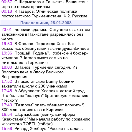
00:57
С.Шерматова > Ташкент - Вашингтон:
игра по новым правилам
00:18
Р.Назаров: Этническая политика
постсоветского Туркменистана. Ч.2. Русские
Понедельник, 28.01.2008
23:01
Боевики сдались. Ситуация с захватом
заложников в Пакистане разрешилась без
жертв
19:50
В.Фролов: Пирамида Хоко. Как
оказались обманутыми тысячи душанбинцев
19:36
Прощай, Родина?.. Узбекский боксер-
чемпион Р.Чагаев вывез семью на
жительство в Германию
18:00
В.Панов: Туркмения сегодня. Из
Золотого века в Эпоху Великого
Возрождения
17:52
В пакистанском Банну боевики
захватили школу с 200 учениками
17:48
А.Абдуллаев: Хлопок и детский труд.
Что больше "волнует" британскую компанию
"Теско"?
17:40
"Газпром" опять обещает вложить $
300 млн в поиск газа в Киргизии
16:54
Е.Ертысбаев (минкультинформ
Казахстана): "Мы начали работу по созданию
казахского TOEFL (тойфл)"
15:58
Ричард Холбрук: "Россия пыталась