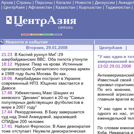
Архив
|
Страны
|
Персоны
|
Каталог
|
Новости
|
Дискуссии
|
Анекдо
|
ЦентрАзия
|
Афганистан
|
Казахстан
|
Кыргызстан
|
Таджикистан
|
Новости и события
|
Вторник, 29.01.2008
ЦентрАзия
|
21:23
В Каспий рухнул МиГ-29
"У нас один и то
азербайджанских ВВС. Оба пилота утонули
американский в
18:12
Нурани: Пиар на крови. Истинным
13:02 29.01.2008
организатором Сумгаитского погрома армян
в 1988 году была Москва. Во как...
Антиамериканский
18:06
Азербайджан построит в Украине
Известный своей 
современный НПЗ. Ющенко хвастается в
призвал соратнико
Давосе
По его мнению, 
17:48
Узбекистанец Макс Шацких из
военной агресси
киевского "Динамо" вошел в 20-ку "Самых
главным врагом в
популярных действующих футболистов в
мире в 2007 году"
"У нас один и т
17:44
Рекордсменка. В Баку завершается
одного из нас, э
суд над Элей Ахмедовой, заразившей
еженедельной тел
СПИДом 200 человек
17:41
Найэлл Фергюсон: В Азии демократия
По словам южноам
тоже отступает. Неужели демократическая
Куба, Никарагуа и