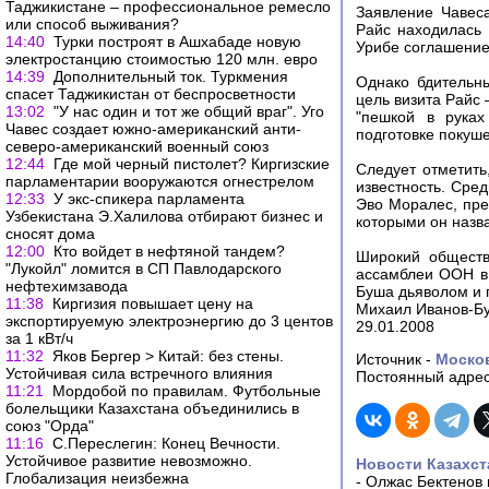
Таджикистане – профессиональное ремесло
Заявление Чавес
или способ выживания?
Райс находилась
14:40
Турки построят в Ашхабаде новую
Урибе соглашение
электростанцию стоимостью 120 млн. евро
14:39
Дополнительный ток. Туркмения
Однако бдительны
спасет Таджикистан от беспросветности
цель визита Райс
13:02
"У нас один и тот же общий враг". Уго
"пешкой в руках
Чавес создает южно-американский анти-
подготовке покуше
северо-американский военный союз
12:44
Где мой черный пистолет? Киргизские
Следует отметит
парламентарии вооружаются огнестрелом
известность. Сре
12:33
У экс-спикера парламента
Эво Моралес, пре
Узбекистана Э.Халилова отбирают бизнес и
которыми он назва
сносят дома
12:00
Кто войдет в нефтяной тандем?
Широкий обществ
"Лукойл" ломится в СП Павлодарского
ассамблеи ООН в 
нефтехимзавода
Буша дьяволом и 
11:38
Киргизия повышает цену на
Михаил Иванов-Б
экспортируемую электроэнергию до 3 центов
29.01.2008
за 1 кВт/ч
11:32
Яков Бергер > Китай: без стены.
Источник -
Моско
Устойчивая сила встречного влияния
Постоянный адрес
11:21
Мордобой по правилам. Футбольные
болельщики Казахстана объединились в
союз "Орда"
11:16
С.Переслегин: Конец Вечности.
Устойчивое развитие невозможно.
Новости Казахст
Глобализация неизбежна
-
Олжас Бектенов 