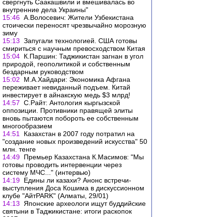
свергнуть Саакашвили и вмешивалась во
внутренние дела Украины"
15:46
А.Волосевич: Жители Узбекистана
стоически переносят чрезвычайно морозную
зиму
15:13
Запугали технологией. США готовы
смириться с научным превосходством Китая
15:04
К.Паршин: Таджикистан загнан в угол
природой, геополитикой и собственным
бездарным руководством
15:02
М.А.Хайдари: Экономика Афгана
переживает невиданный подъем. Китай
инвестирует в айнакскую медь $3 млрд!
14:57
С.Райт: Антология кыргызской
оппозиции. Противники правящей элиты
вновь пытаются побороть ее собственным
многообразием
14:51
Казахстан в 2007 году потратил на
"создание новых произведений искусства" 50
млн. тенге
14:49
Премьер Казахстана К.Масимов: "Мы
готовы проводить интервенции через
систему МЧС..." (интервью)
14:19
Едины ли казахи? Анонс встречи-
выступления Доса Кошима в дискуссионном
клубе "АйтPARK" (Алматы, 29/01)
14:13
Японские археологи ищут буддийские
святыни в Таджикистане: итоги раскопок