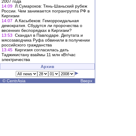
2007 года
14:09
Л.Сумароков: Тянь-Шаньский рубеж
России. Чем занимается погрангруппа РФ в
Киргизии
14:07
А.Касыбеков: Геморроидальная
демократия. Сбудутся ли пророчества о
весенних беспорядках в Киргизии?
13:53
Скандал в Павлодаре. Депутата и
мясозаводчика Руфа обвинили в получении
российского гражданства
13:45
Киргизия согласилась дать
Таджикистану взаймы 11 млн кВт/час
электричества
Архив
©
CentrAsia
Вверх