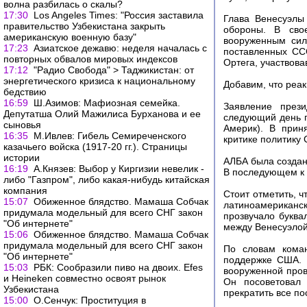
волна разбилась о скалы?
17:30
Los Angeles Times: "Россия заставила
Глава Венесуэлы
правительство Узбекистана закрыть
обороны. В сво
американскую военную базу"
вооруженным сил
17:23
Азиатское дежавю: неделя началась с
поставленных ССС
повторных обвалов мировых индексов
Ортега, участвов
17:12
"Радио Свобода" > Таджикистан: от
энергетического кризиса к национальному
Добавим, что реа
бедствию
16:59
Ш.Азимов: Мафиозная семейка.
Заявление прези
Депутатша Олий Мажилиса Бурханова и ее
следующий день п
сыновья
Америк). В прин
16:35
М.Ивлев: Гибель Семиреченского
критике политику
казачьего войска (1917-20 гг.). Страницы
истории
АЛБА была создан
16:19
А.Князев: Выбор у Киргизии невелик -
В последующем к 
либо "Газпром", либо какая-нибудь китайская
компания
Стоит отметить, ч
15:07
Обиженное блядство. Мамаша Собчак
латиноамерикан
придумала модельный для всего СНГ закон
прозвучало буква
"Об интернете"
между Венесуэлой
15:06
Обиженное блядство. Мамаша Собчак
придумала модельный для всего СНГ закон
По словам коман
"Об интернете"
поддержке США. 
15:03
РБК: Сообразили пиво на двоих. Efes
вооруженной пров
и Heineken совместно освоят рынок
Он посоветовал 
Узбекистана
прекратить все по
15:00
О.Сенчук: Проституция в