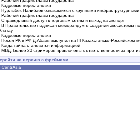
-
Рабочий график главы государства
-
Кадровые перестановки
-
Нурлыбек Налибаев ознакомился с крупными инфраструктурными 
-
Рабочий график главы государства
-
Справедливый доступ к торговым сетям и выход на экспорт
-
В Правительстве подписан меморандум о создании экосистемы по 
Алатау
-
Кадровые перестановки
-
Посол РК в РФ Д.Абаев выступил на III Казахстанско-Российском
-
Когда тайна становится информацией
-
МВД: Более 20 стримеров привлечены к ответственности за проти
ерейти на версию с фреймами
©
CentrAsia