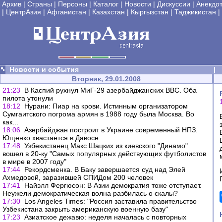
Архив
|
Страны
|
Персоны
|
Каталог
|
Новости
|
Дискуссии
|
Анекдо
|
ЦентрАзия
|
Афганистан
|
Казахстан
|
Кыргызстан
|
Таджикистан
|
Новости и события
|
Вторник, 29.01.2008
21:23
В Каспий рухнул МиГ-29 азербайджанских ВВС. Оба
пилота утонули
18:12
Нурани: Пиар на крови. Истинным организатором
Сумгаитского погрома армян в 1988 году была Москва. Во
как...
18:06
Азербайджан построит в Украине современный НПЗ.
Ющенко хвастается в Давосе
17:48
Узбекистанец Макс Шацких из киевского "Динамо"
вошел в 20-ку "Самых популярных действующих футболистов
в мире в 2007 году"
17:44
Рекордсменка. В Баку завершается суд над Элей
Ахмедовой, заразившей СПИДом 200 человек
17:41
Найэлл Фергюсон: В Азии демократия тоже отступает.
Неужели демократическая волна разбилась о скалы?
17:30
Los Angeles Times: "Россия заставила правительство
Узбекистана закрыть американскую военную базу"
17:23
Азиатское дежавю: неделя началась с повторных