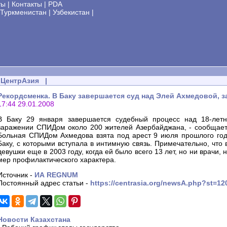
ты
|
Контакты
|
PDA
Туркменистан
|
Узбекистан
|
ЦентрАзия
|
Рекордсменка. В Баку завершается суд над Элей Ахмедовой, 
17:44 29.01.2008
В Баку 29 января завершается судебный процесс над 18-лет
заражении СПИДом около 200 жителей Азербайджана, - сообщает
Больная СПИДом Ахмедова взята под арест 9 июля прошлого года
Баку, с которыми вступала в интимную связь. Примечательно, что
девушки еще в 2003 году, когда ей было всего 13 лет, но ни врач
мер профилактического характера.
Источник -
ИА REGNUM
Постоянный адрес статьи -
https://centrasia.org/newsA.php?st=1
Новости Казахстана