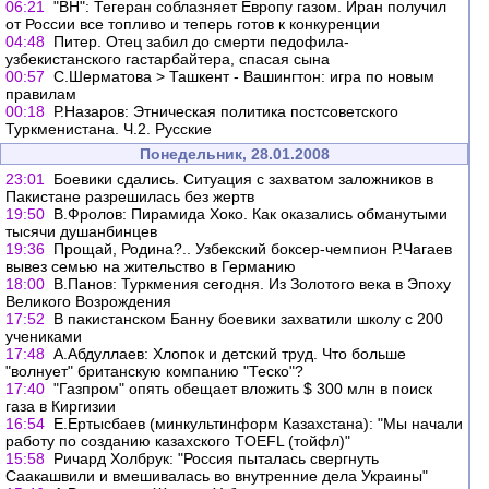
06:21
"ВН": Тегеран соблазняет Европу газом. Иран получил
от России все топливо и теперь готов к конкуренции
04:48
Питер. Отец забил до смерти педофила-
узбекистанского гастарбайтера, спасая сына
00:57
С.Шерматова > Ташкент - Вашингтон: игра по новым
правилам
00:18
Р.Назаров: Этническая политика постсоветского
Туркменистана. Ч.2. Русские
Понедельник, 28.01.2008
23:01
Боевики сдались. Ситуация с захватом заложников в
Пакистане разрешилась без жертв
19:50
В.Фролов: Пирамида Хоко. Как оказались обманутыми
тысячи душанбинцев
19:36
Прощай, Родина?.. Узбекский боксер-чемпион Р.Чагаев
вывез семью на жительство в Германию
18:00
В.Панов: Туркмения сегодня. Из Золотого века в Эпоху
Великого Возрождения
17:52
В пакистанском Банну боевики захватили школу с 200
учениками
17:48
А.Абдуллаев: Хлопок и детский труд. Что больше
"волнует" британскую компанию "Теско"?
17:40
"Газпром" опять обещает вложить $ 300 млн в поиск
газа в Киргизии
16:54
Е.Ертысбаев (минкультинформ Казахстана): "Мы начали
работу по созданию казахского TOEFL (тойфл)"
15:58
Ричард Холбрук: "Россия пыталась свергнуть
Саакашвили и вмешивалась во внутренние дела Украины"