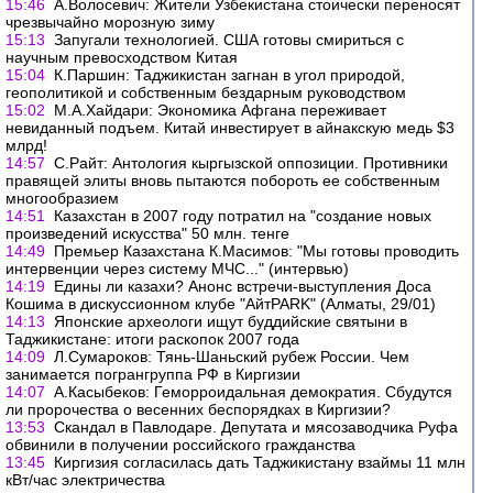
15:46
А.Волосевич: Жители Узбекистана стоически переносят
чрезвычайно морозную зиму
15:13
Запугали технологией. США готовы смириться с
научным превосходством Китая
15:04
К.Паршин: Таджикистан загнан в угол природой,
геополитикой и собственным бездарным руководством
15:02
М.А.Хайдари: Экономика Афгана переживает
невиданный подъем. Китай инвестирует в айнакскую медь $3
млрд!
14:57
С.Райт: Антология кыргызской оппозиции. Противники
правящей элиты вновь пытаются побороть ее собственным
многообразием
14:51
Казахстан в 2007 году потратил на "создание новых
произведений искусства" 50 млн. тенге
14:49
Премьер Казахстана К.Масимов: "Мы готовы проводить
интервенции через систему МЧС..." (интервью)
14:19
Едины ли казахи? Анонс встречи-выступления Доса
Кошима в дискуссионном клубе "АйтPARK" (Алматы, 29/01)
14:13
Японские археологи ищут буддийские святыни в
Таджикистане: итоги раскопок 2007 года
14:09
Л.Сумароков: Тянь-Шаньский рубеж России. Чем
занимается погрангруппа РФ в Киргизии
14:07
А.Касыбеков: Геморроидальная демократия. Сбудутся
ли пророчества о весенних беспорядках в Киргизии?
13:53
Скандал в Павлодаре. Депутата и мясозаводчика Руфа
обвинили в получении российского гражданства
13:45
Киргизия согласилась дать Таджикистану взаймы 11 млн
кВт/час электричества