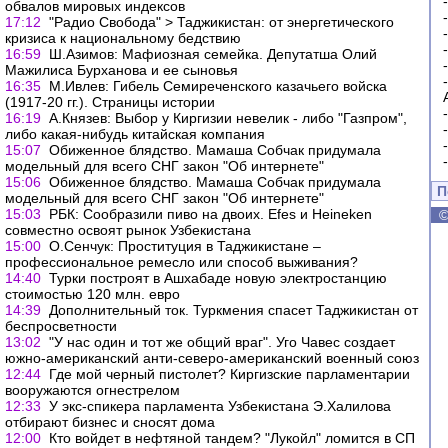
обвалов мировых индексов
17:12
"Радио Свобода" > Таджикистан: от энергетического
кризиса к национальному бедствию
16:59
Ш.Азимов: Мафиозная семейка. Депутатша Олий
Мажилиса Бурханова и ее сыновья
16:35
М.Ивлев: Гибель Семиреченского казачьего войска
(1917-20 гг.). Страницы истории
16:19
А.Князев: Выбор у Киргизии невелик - либо "Газпром",
либо какая-нибудь китайская компания
15:07
Обиженное блядство. Мамаша Собчак придумала
модельный для всего СНГ закон "Об интернете"
15:06
Обиженное блядство. Мамаша Собчак придумала
П
модельный для всего СНГ закон "Об интернете"
15:03
РБК: Сообразили пиво на двоих. Efes и Heineken
совместно освоят рынок Узбекистана
15:00
О.Сенчук: Проституция в Таджикистане –
профессиональное ремесло или способ выживания?
14:40
Турки построят в Ашхабаде новую электростанцию
стоимостью 120 млн. евро
14:39
Дополнительный ток. Туркмения спасет Таджикистан от
беспросветности
13:02
"У нас один и тот же общий враг". Уго Чавес создает
южно-американский анти-северо-американский военный союз
12:44
Где мой черный пистолет? Киргизские парламентарии
вооружаются огнестрелом
12:33
У экс-спикера парламента Узбекистана Э.Халилова
отбирают бизнес и сносят дома
12:00
Кто войдет в нефтяной тандем? "Лукойл" ломится в СП