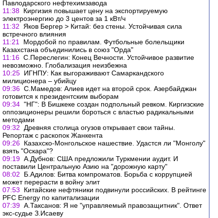
Павлодарского нефтехимзавода
11:38
Киргизия повышает цену на экспортируемую
электроэнергию до 3 центов за 1 кВт/ч
11:32
Яков Бергер > Китай: без стены. Устойчивая сила
встречного влияния
11:21
Мордобой по правилам. Футбольные болельщики
Казахстана объединились в союз "Орда"
11:16
С.Переслегин: Конец Вечности. Устойчивое развитие
невозможно. Глобализация неизбежна
10:25
ИГНПУ: Как выгораживают Самаркандского
милиционера – убийцу
09:36
С.Мамедов: Алиев идет на второй срок. Азербайджан
готовится к президентским выборам
09:34
"НГ": В Бишкеке создан подпольный ревком. Киргизские
оппозиционеры решили бороться с властью радикальными
методами
09:32
Древняя столица огузов открывает свои тайны.
Репортаж с раскопок Жанкента
09:26
Казахско-Монгольское нашествие. Удастся ли "Монголу"
взять "Оскара"?
09:19
А.Дубнов: США предложили Туркмении аудит. И
поставили Центральную Азию на "дорожную карту"
08:02
Б.Адилов: Битва компроматов. Борьба с коррупцией
может перерасти в войну элит
07:53
Китайские нефтяники подвинули российских. В рейтинге
PFC Energy по капитализации
07:39
А.Таксанов: Я не "управляемый правозащитник". Ответ
экс-судье З.Исаеву