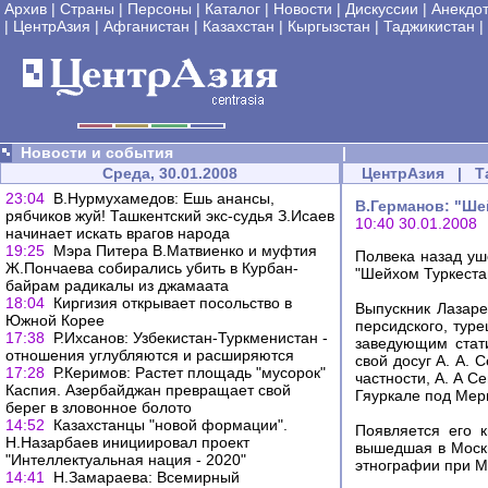
Архив
|
Страны
|
Персоны
|
Каталог
|
Новости
|
Дискуссии
|
Анекдо
|
ЦентрАзия
|
Афганистан
|
Казахстан
|
Кыргызстан
|
Таджикистан
|
Новости и события
|
Среда, 30.01.2008
ЦентрАзия
|
Т
23:04
В.Нурмухамедов: Ешь анансы,
В.Германов: "Ше
рябчиков жуй! Ташкентский экс-судья З.Исаев
10:40 30.01.2008
начинает искать врагов народа
19:25
Мэра Питера В.Матвиенко и муфтия
Полвека назад уш
Ж.Пончаева собирались убить в Курбан-
"Шейхом Туркеста
байрам радикалы из джамаата
18:04
Киргизия открывает посольство в
Выпускник Лазарев
Южной Корее
персидского, тур
17:38
Р.Ихсанов: Узбекистан-Туркменистан -
заведующим стати
отношения углубляются и расширяются
свой досуг А. А. 
17:28
Р.Керимов: Растет площадь "мусорок"
частности, А. А С
Каспия. Азербайджан превращает свой
Гяуркале под Мерв
берег в зловонное болото
14:52
Казахстанцы "новой формации".
Появляется его к
Н.Назарбаев инициировал проект
вышедшая в Москв
"Интеллектуальная нация - 2020"
этнографии при М
14:41
Н.Замараева: Всемирный