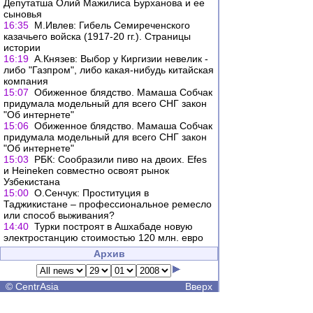
Депутатша Олий Мажилиса Бурханова и ее
сыновья
16:35
М.Ивлев: Гибель Семиреченского
казачьего войска (1917-20 гг.). Страницы
истории
16:19
А.Князев: Выбор у Киргизии невелик -
либо "Газпром", либо какая-нибудь китайская
компания
15:07
Обиженное блядство. Мамаша Собчак
придумала модельный для всего СНГ закон
"Об интернете"
15:06
Обиженное блядство. Мамаша Собчак
придумала модельный для всего СНГ закон
"Об интернете"
15:03
РБК: Сообразили пиво на двоих. Efes
и Heineken совместно освоят рынок
Узбекистана
15:00
О.Сенчук: Проституция в
Таджикистане – профессиональное ремесло
или способ выживания?
14:40
Турки построят в Ашхабаде новую
электростанцию стоимостью 120 млн. евро
Архив
©
CentrAsia
Вверх