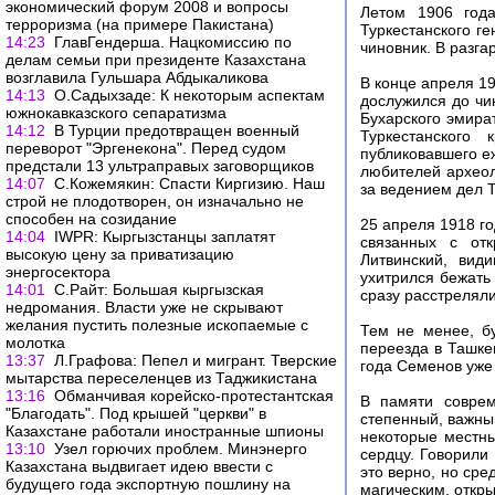
экономический форум 2008 и вопросы
Летом 1906 год
терроризма (на примере Пакистана)
Туркестанского г
14:23
ГлавГендерша. Нацкомиссию по
чиновник. В разг
делам семьи при президенте Казахстана
возглавила Гульшара Абдыкаликова
В конце апреля 19
14:13
О.Садыхзаде: К некоторым аспектам
дослужился до чи
южнокавказского сепаратизма
Бухарского эмира
14:12
В Турции предотвращен военный
Туркестанского
переворот "Эргенекона". Перед судом
публиковавшего е
предстали 13 ультраправых заговорщиков
любителей археол
14:07
С.Кожемякин: Спасти Киргизию. Наш
за ведением дел Т
строй не плодотворен, он изначально не
способен на созидание
25 апреля 1918 г
14:04
IWPR: Кыргызстанцы заплатят
связанных с отк
высокую цену за приватизацию
Литвинский, вид
энергосектора
ухитрился бежать 
14:01
С.Райт: Большая кыргызская
сразу расстрелял
недромания. Власти уже не скрывают
желания пустить полезные ископаемые с
Тем не менее, б
молотка
переезда в Ташке
13:37
Л.Графова: Пепел и мигрант. Тверские
года Семенов уже
мытарства переселенцев из Таджикистана
13:16
Обманчивая корейско-протестантская
В памяти соврем
"Благодать". Под крышей "церкви" в
степенный, важный
Казахстане работали иностранные шпионы
некоторые местны
13:10
Узел горючих проблем. Минэнерго
сердцу. Говорили
Казахстана выдвигает идею ввести с
это верно, но ср
будущего года экспортную пошлину на
магическим, откр