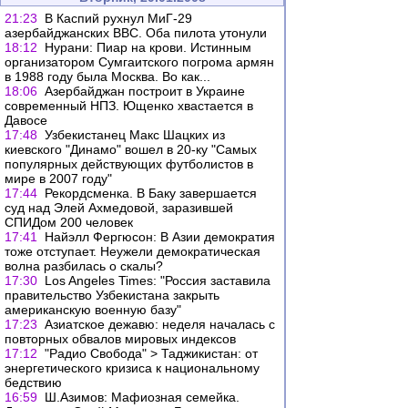
21:23
В Каспий рухнул МиГ-29
азербайджанских ВВС. Оба пилота утонули
18:12
Нурани: Пиар на крови. Истинным
организатором Сумгаитского погрома армян
в 1988 году была Москва. Во как...
18:06
Азербайджан построит в Украине
современный НПЗ. Ющенко хвастается в
Давосе
17:48
Узбекистанец Макс Шацких из
киевского "Динамо" вошел в 20-ку "Самых
популярных действующих футболистов в
мире в 2007 году"
17:44
Рекордсменка. В Баку завершается
суд над Элей Ахмедовой, заразившей
СПИДом 200 человек
17:41
Найэлл Фергюсон: В Азии демократия
тоже отступает. Неужели демократическая
волна разбилась о скалы?
17:30
Los Angeles Times: "Россия заставила
правительство Узбекистана закрыть
американскую военную базу"
17:23
Азиатское дежавю: неделя началась с
повторных обвалов мировых индексов
17:12
"Радио Свобода" > Таджикистан: от
энергетического кризиса к национальному
бедствию
16:59
Ш.Азимов: Мафиозная семейка.