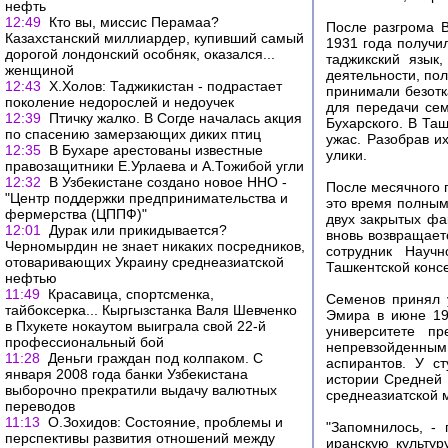
нефть
12:49
Кто вы, миссис Перамаа?
После разгрома В
Казахстанский миллиардер, купивший самый
1931 года получи
дорогой лондонский особняк, оказался...
таджикский язык
женщиной
деятельности, по
12:43
Х.Холов: Таджикистан - подрастает
принимали безотк
поколение недорослей и недоучек
для передачи се
12:39
Птичку жалко. В Согде началась акция
Бухарского. В Та
по спасению замерзающих диких птиц
ужас. Разобрав и
12:35
В Бухаре арестованы известные
улики.
правозащитники Е.Урлаева и А.Тожибой угли
12:32
В Узбекистане создано новое ННО -
После месячного 
"Центр поддержки предпринимательства и
это время полным
фермерства (ЦППФ)"
двух закрытых фа
12:01
Дурак или прикидывается?
вновь возвращает
Черномырдин не знает никаких посредников,
сотрудник Научн
отоваривающих Украину среднеазиатской
Ташкентской конс
нефтью
11:49
Красавица, спортсменка,
Семенов принял 
тайбоксерка... Кыргызстанка Валя Шевченко
Эмира в июне 19
в Пхукете нокаутом выиграла свой 22-й
университете п
профессиональный бой
непревзойденным 
11:28
Деньги граждан под колпаком. С
аспирантов. У с
января 2008 года банки Узбекистана
истории Средней 
выборочно прекратили выдачу валютных
среднеазиатской м
переводов
11:13
О.Зохидов: Состояние, проблемы и
"Запомнилось, -
перспективы развития отношений между
иранскую культур