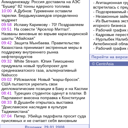
Ахмадинежаду. Россия доставила на АЭС
-
Агитационная гр
"Бушер" 82 тонны ядерного топлива
встретилась с пр
10:00
А.Дубнов: Туркмении оставили
-
Подозреваемый в
тарелки. Бердымухамедов определенно
-
Незаконные займ
мудреет
-
Из Вьетнама экс
09:58
Исламу Каримову - 70! Поздравляем
игорного бизнеса
09:51
На совести "Арселор Миттал".
-
Рабочий график 
Названы виновные во взрыве карагандинской
-
Кадровые перес
шахты "Абайская"
-
Нурлыбек Налиб
09:42
Защита Мынбаева. Правительство
Актюбинской обла
Казахстана принимает экстренные меры в
-
Рабочий график 
поддержку внутреннего рынка
нефтепродуктов
Перейти на верс
09:32
White Stream. Юлия Тимошенко
©
CentrAsia
придумала новый трубопроект для
среднеазиатского газа, альтернативный
Nabucco
09:02
Р.Исмаилов: Новый "марш-бросок".
США пытаются укрепить свои
дипломатические позиции в Баку и на Каспии
08:41
Турецких студенток оденут в платки. В
Парламент внесена поправка к Конституции
08:33
В Душанбе открылась выставка
"Доисламское наследие в культуре
Таджикистана"
07:04
Питер. Убийца педофила просит суда
присяжных и не считает себя виновным
Вторник, 29.01.2008