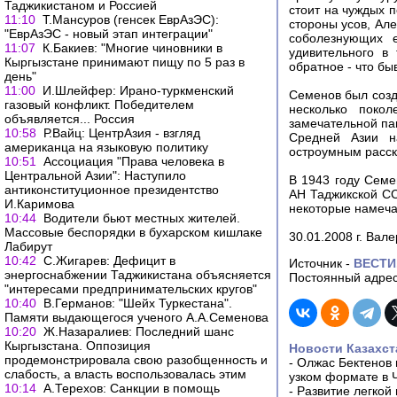
Таджикистаном и Россией
стоит на чуждых 
11:10
Т.Мансуров (генсек ЕврАзЭС):
стороны усов, Ал
"ЕврАзЭС - новый этап интеграции"
соболезнующих е
11:07
К.Бакиев: "Многие чиновники в
удивительного в
Кыргызстане принимают пищу по 5 раз в
обратное - что б
день"
11:00
И.Шлейфер: Ирано-туркменский
Семенов был созд
газовый конфликт. Победителем
несколько поко
объявляется... Россия
замечательной па
10:58
Р.Вайц: ЦентрАзия - взгляд
Средней Азии н
американца на языковую политику
остроумным расск
10:51
Ассоциация "Права человека в
Центральной Азии": Наступило
В 1943 году Семе
антиконституционное президентство
АН Таджикской СС
И.Каримова
некоторые намечаю
10:44
Водители бьют местных жителей.
Массовые беспорядки в бухарском кишлаке
30.01.2008 г. Вал
Лабирут
10:42
С.Жигарев: Дефицит в
Источник -
ВЕСТИ
энергоснабжении Таджикистана объясняется
Постоянный адрес
"интересами предпринимательских кругов"
10:40
В.Германов: "Шейх Туркестана".
Памяти выдающегося ученого А.А.Семенова
10:20
Ж.Назаралиев: Последний шанс
Кыргызстана. Оппозиция
Новости Казахст
продемонстрировала свою разобщенность и
-
Олжас Бектенов 
слабость, а власть воспользовалась этим
узком формате в 
10:14
А.Терехов: Санкции в помощь
-
Развитие легкой