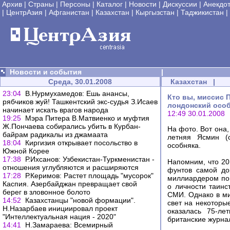
Архив
|
Страны
|
Персоны
|
Каталог
|
Новости
|
Дискуссии
|
Анекдо
|
ЦентрАзия
|
Афганистан
|
Казахстан
|
Кыргызстан
|
Таджикистан
|
Новости и события
|
Среда, 30.01.2008
Казахстан
|
23:04
В.Нурмухамедов: Ешь анансы,
Кто вы, миссис 
рябчиков жуй! Ташкентский экс-судья З.Исаев
лондонский особ
начинает искать врагов народа
12:49 30.01.2008
19:25
Мэра Питера В.Матвиенко и муфтия
Ж.Пончаева собирались убить в Курбан-
На фото. Вот она,
байрам радикалы из джамаата
летняя Ясмин (с
18:04
Киргизия открывает посольство в
особняка.
Южной Корее
17:38
Р.Ихсанов: Узбекистан-Туркменистан -
Напомним, что 20
отношения углубляются и расширяются
фунтов самой дор
17:28
Р.Керимов: Растет площадь "мусорок"
миллиардером по
Каспия. Азербайджан превращает свой
о личности таинс
берег в зловонное болото
СМИ. Однако в ми
14:52
Казахстанцы "новой формации".
свет на некоторы
Н.Назарбаев инициировал проект
оказалась 75-л
"Интеллектуальная нация - 2020"
британские журна
14:41
Н.Замараева: Всемирный