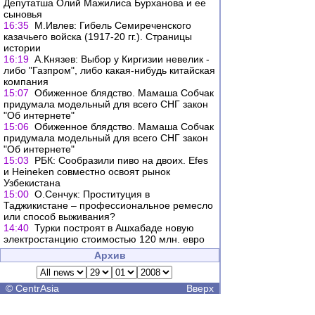
Депутатша Олий Мажилиса Бурханова и ее
сыновья
16:35
М.Ивлев: Гибель Семиреченского
казачьего войска (1917-20 гг.). Страницы
истории
16:19
А.Князев: Выбор у Киргизии невелик -
либо "Газпром", либо какая-нибудь китайская
компания
15:07
Обиженное блядство. Мамаша Собчак
придумала модельный для всего СНГ закон
"Об интернете"
15:06
Обиженное блядство. Мамаша Собчак
придумала модельный для всего СНГ закон
"Об интернете"
15:03
РБК: Сообразили пиво на двоих. Efes
и Heineken совместно освоят рынок
Узбекистана
15:00
О.Сенчук: Проституция в
Таджикистане – профессиональное ремесло
или способ выживания?
14:40
Турки построят в Ашхабаде новую
электростанцию стоимостью 120 млн. евро
Архив
©
CentrAsia
Вверх