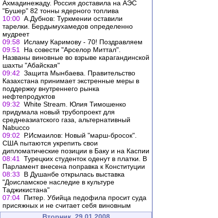
Ахмадинежаду. Россия доставила на АЭС
"Бушер" 82 тонны ядерного топлива
10:00
А.Дубнов: Туркмении оставили
тарелки. Бердымухамедов определенно
мудреет
09:58
Исламу Каримову - 70! Поздравляем
09:51
На совести "Арселор Миттал".
Названы виновные во взрыве карагандинской
шахты "Абайская"
09:42
Защита Мынбаева. Правительство
Казахстана принимает экстренные меры в
поддержку внутреннего рынка
нефтепродуктов
09:32
White Stream. Юлия Тимошенко
придумала новый трубопроект для
среднеазиатского газа, альтернативный
Nabucco
09:02
Р.Исмаилов: Новый "марш-бросок".
США пытаются укрепить свои
дипломатические позиции в Баку и на Каспии
08:41
Турецких студенток оденут в платки. В
Парламент внесена поправка к Конституции
08:33
В Душанбе открылась выставка
"Доисламское наследие в культуре
Таджикистана"
07:04
Питер. Убийца педофила просит суда
присяжных и не считает себя виновным
Вторник, 29.01.2008