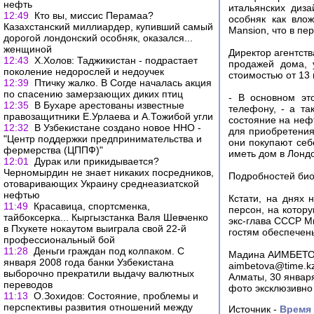
нефть
итальянских диз
12:49
Кто вы, миссис Перамаа?
особняк как вло
Казахстанский миллиардер, купивший самый
Mansion, что в пе
дорогой лондонский особняк, оказался...
женщиной
Директор агентст
12:43
Х.Холов: Таджикистан - подрастает
продажей дома, 
поколение недорослей и недоучек
стоимостью от 13
12:39
Птичку жалко. В Согде началась акция
по спасению замерзающих диких птиц
- В основном эт
12:35
В Бухаре арестованы известные
телефону, - а та
правозащитники Е.Урлаева и А.Тожибой угли
состояние на неф
12:32
В Узбекистане создано новое ННО -
для приобретения
"Центр поддержки предпринимательства и
они покупают себ
фермерства (ЦППФ)"
иметь дом в Лондо
12:01
Дурак или прикидывается?
Черномырдин не знает никаких посредников,
Подробностей био
отоваривающих Украину среднеазиатской
нефтью
Кстати, на днях 
11:49
Красавица, спортсменка,
персон, на котору
тайбоксерка... Кыргызстанка Валя Шевченко
экс-глава СССР М
в Пхукете нокаутом выиграла свой 22-й
гостям обеспечен
профессиональный бой
11:28
Деньги граждан под колпаком. С
Мадина АИМБЕТО
января 2008 года банки Узбекистана
aimbetova@time.k
выборочно прекратили выдачу валютных
Алматы, 30 январ
переводов
фото эксклюзивно
11:13
О.Зохидов: Состояние, проблемы и
перспективы развития отношений между
Источник -
Время