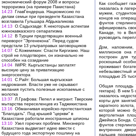
экономический форум 2008 и вопросы
Как сообщает газ
терроризма (на примере Пакистана)
оказалась в лаге
14:23
ГлавГендерша. Нацкомиссию по
мужем, студенто
делам семьи при президенте Казахстана
концов на операц
возглавила Гульшара Абдыкаликова
фунтов стерлинг
14:13
О.Садыхзаде: К некоторым аспектам
афишировать свое
южнокавказского сепаратизма
Канаде, то в Вел
14:12
В Турции предотвращен военный
руководить переп
переворот "Эргенекона". Перед судом
предстали 13 ультраправых заговорщиков
Дом, напомним,
14:07
С.Кожемякин: Спасти Киргизию. Наш
миллионов она п
строй не плодотворен, он изначально не
построен для ту
способен на созидание
роскошный особня
14:04
IWPR: Кыргызстанцы заплатят
проживают богат
высокую цену за приватизацию
небезызвестный 
энергосектора
площадью 25 тыся
14:01
С.Райт: Большая кыргызская
недромания. Власти уже не скрывают
Общая площадь T
желания пустить полезные ископаемые с
гектара). В нем 5
молотка
оказалось недост
13:37
Л.Графова: Пепел и мигрант. Тверские
корты для заняти
мытарства переселенцев из Таджикистана
каратного золота
13:16
Обманчивая корейско-протестантская
которой можно б
"Благодать". Под крышей "церкви" в
вертолетная пло
Казахстане работали иностранные шпионы
Джеймса Бонда. О
13:10
Узел горючих проблем. Минэнерго
фунтов стерлинго
Казахстана выдвигает идею ввести с
внутренних двер
будущего года экспортную пошлину на
пальцев прожива