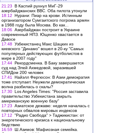
21:23
В Каспий рухнул МиГ-29
азербайджанских ВВС. Оба пилота утонули
18:12
Нурани: Пиар на крови. Истинным
организатором Сумгаитского погрома армян
в 1988 году была Москва. Во как...
18:06
Азербайджан построит в Украине
современный НПЗ. Ющенко хвастается в
Давосе
17:48
Узбекистанец Макс Шацких из
киевского "Динамо" вошел в 20-ку "Самых
популярных действующих футболистов в
мире в 2007 году"
17:44
Рекордсменка. В Баку завершается
суд над Элей Ахмедовой, заразившей
СПИДом 200 человек
17:41
Найэлл Фергюсон: В Азии демократия
тоже отступает. Неужели демократическая
волна разбилась о скалы?
17:30
Los Angeles Times: "Россия заставила
правительство Узбекистана закрыть
американскую военную базу"
17:23
Азиатское дежавю: неделя началась с
повторных обвалов мировых индексов
17:12
"Радио Свобода" > Таджикистан: от
энергетического кризиса к национальному
бедствию
16:59
Ш.Азимов: Мафиозная семейка.