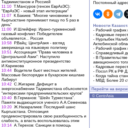
Таджикистаном и Россией
Постоянный адрес
11:10
Т.Мансуров (генсек ЕврАзЭС):
"ЕврАзЭС - новый этап интеграции"
11:07
К.Бакиев: "Многие чиновники в
Кыргызстане принимают пищу по 5 раз в
день"
Новости Казахст
11:00
И.Шлейфер: Ирано-туркменский
-
Рабочий график 
газовый конфликт. Победителем
-
Кадровые перес
объявляется... Россия
-
Нурлыбек Налиб
10:58
Р.Вайц: ЦентрАзия - взгляд
Актюбинской обла
американца на языковую политику
-
Рабочий график 
10:51
Ассоциация "Права человека в
-
Справедливый до
Центральной Азии": Наступило
-
В Правительстве
антиконституционное президентство
авиационного топ
И.Каримова
-
Кадровые перес
10:44
Водители бьют местных жителей.
-
Посол РК в РФ Д
Массовые беспорядки в бухарском кишлаке
-
Когда тайна ста
Лабирут
-
МВД: Более 20 с
10:42
С.Жигарев: Дефицит в
энергоснабжении Таджикистана объясняется
Перейти на верс
"интересами предпринимательских кругов"
©
CentrAsia
10:40
В.Германов: "Шейх Туркестана".
Памяти выдающегося ученого А.А.Семенова
10:20
Ж.Назаралиев: Последний шанс
Кыргызстана. Оппозиция
продемонстрировала свою разобщенность и
слабость, а власть воспользовалась этим
10:14
А.Терехов: Санкции в помощь