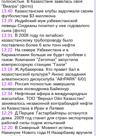
голосистые. В Казахстане завелась своя
"Виагра" (фото)
13:40
Казахстанские клубы задолжали своим
футболистам $3 миллиона
13:39
Индийский муж узбекистанской
певицы Согдианы похитил у нее годовалого
сына (фото)
13:31
В 2008 году по китайско-
казахстанскому трубопроводу было
поставлено более 6 млн тонн нефти
13:22
На севере Узбекистана и в
Каракалпакии больше не будет проблем с
газом. Компания "Zeromax" запустила
компрессорную станцию "Газли"
13:18
Ж.Аубакирова: Кто правит бал в
казахстанской культуре? Анонс заседания
алматинского дискусклуба "АйтPARK" 6/01
12:40
Россия полностью завершила
конверсию космодрома Байконур
12:34
Нефтяная афера в международных
масштабах. ТОО "Вернал Ойл Казахстан"
занималось незаконной контрабандой нефти
из Казахстана в Иран и Латвию
12:29
Д.Перцев: Гастарбайтеры останутся
дома. 2009 год станет для стран-экспортеров
рабочей силы годом испытаний
12:20
В.Северный: Момент истины.
Накануне Нового года Н.Назарбаеву вручили