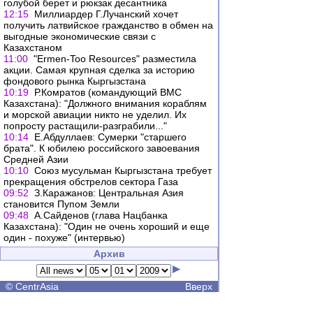
голубой берет и рюкзак десантника
12:15
Миллиардер Г.Лучанский хочет
получить латвийское гражданство в обмен на
выгодные экономические связи с
Казахстаном
11:00
"Ermen-Too Resources" разместила
акции. Самая крупная сделка за историю
фондового рынка Кыргызстана
10:19
Р.Комратов (командующий ВМС
Казахстана): "Должного внимания кораблям
и морской авиации никто не уделил. Их
попросту растащили-разграбили..."
10:14
Е.Абдуллаев: Сумерки "старшего
брата". К юбилею российского завоевания
Средней Азии
10:10
Союз мусульман Кыргызстана требует
прекращения обстрелов сектора Газа
09:52
З.Каражанов: Центральная Азия
становится Пупом Земли
09:48
А.Сайденов (глава Нацбанка
Казахстана): "Один не очень хороший и еще
один - похуже" (интервью)
Архив
©
CentrAsia
Вверх