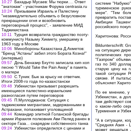
10:27
Бахадыр Мусаев: Мы тюрки…. Ответ
системе "Набукко"
"знатокам" - участникам Форума centrasia.ru
туркменское руко
10:24
Призываем Израиль и Палестину
мере". "Тем бол
"незамедлительно объявить о безусловном
превратить постав
прекращении огня и возобновить
Амбиции Ташкен
переговорный процесс", - заявление МИД
российского покуп
Таджикистана
10:11
Турция возвратила гражданство поэту-
Харитонова: Росси
коммунисту Назыму Хикмету, умершему в
1963 году в Москве
Bildunterschrift: 
10:06
Минобороны Казахстана Д.Ахметов:
на ситуацию дире
"Бренд "Астаны" забил этого Бората Коэна!"
политических пр
(интервью)
"Газпром" объяви
09:57
Дочь Беназир Бхутто записала хип-хоп
газ по 340 долла
песню "I Would Take the Pain Away" в память
старую цену на г
о матери
такой ситуации Р
09:50
С.Туник: Бык за крысу не ответчик.
связке. И пытать
Итоги 2008-го года по-казахстански
объясняет Харито
09:48
Узбекистан призывает разрешить
имеющиеся палестино-израильские
По ее мнению, у
разногласия путем переговоров
Узбекистан, а дол
09:45
П.Муллоджанов: Ситуация с
там действуют со
таджикскими мигрантами, задержанными в
о каком-либо се
Астрахани, попахивает уголовщиной
Туркмения и Узбе
09:44
Командир элитной Голанской бригады
армии Израиля полковник Ави Пелед ранен в
"А в ситуации, ко
секторе Газа... снарядом собственного танка
"Средняя Азия - 
09:24
Узбекистан определился с ценами и
может решаться 