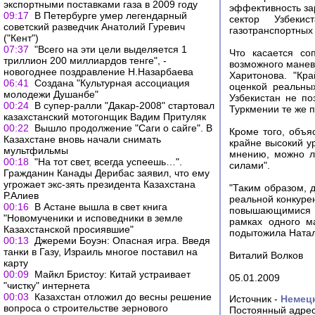
экспортными поставками газа в 2009 году
эффективность за
09:17
В Петербурге умер легендарный
сектор Узбеки
советский разведчик Анатолий Гуревич
газотранспортных 
("Кент")
07:37
"Всего на эти цели выделяется 1
Что касается со
триллион 200 миллиардов тенге", -
возможного маневр
новогоднее поздравление Н.Назарбаева
Харитонова. "Кр
06:41
Создана "Культурная ассоциация
оценкой реальны
молодежи Душанбе"
Узбекистан не по
00:24
В супер-ралли "Дакар-2008" стартовал
Туркмении те же п
казахстанский мотогонщик Вадим Притуляк
00:22
Вышло продолжение "Саги о сайге". В
Кроме того, объяс
Казахстане вновь начали снимать
крайне высокий у
мультфильмы
мнению, можно л
00:18
"На тот свет, всегда успеешь…".
силами".
Гражданин Канады Дерибас заявил, что ему
угрожает экс-зять президента Казахстана
"Таким образом, 
Р.Алиев
реальной конкурен
00:16
В Астане вышла в свет книга
повышающимися з
"Новомученики и исповедники в земле
рамках одного ма
Казахстанской просиявшие"
подытожила Натал
00:13
Джереми Боуэн: Опасная игра. Введя
танки в Газу, Израиль многое поставил на
Виталий Волков
карту
00:09
Майкл Бристоу: Китай устраивает
05.01.2009
"чистку" интернета
00:03
Казахстан отложил до весны решение
Источник -
Немец
вопроса о строительстве зернового
Постоянный адрес