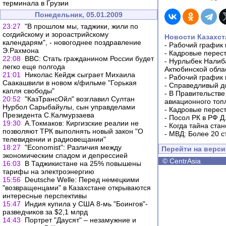
терминала в Грузии
Понедельник, 05.01.2009
23:27
"В прошлом мы, таджики, жили по
согдийскому и зороастрийскому
Новости Казахст
календарям", - новогоднее поздравление
-
Рабочий график 
Э.Рахмона
-
Кадровые перес
22:08
ВВС: Стать гражданином России будет
-
Нурлыбек Налиб
легко еще полгода
Актюбинской обла
21:01
Николас Кейдж сыграет Михаила
-
Рабочий график 
Саакашвили в новом к/фильме "Горькая
-
Справедливый до
капля свободы"
-
В Правительстве
20:52
"КазТрансОйл" возглавил Султан
авиационного топ
Нурбол Сарыбайулы, сын управделами
-
Кадровые перес
Президента С.Калмурзаева
-
Посол РК в РФ Д
19:30
А.Токмаков: Киргизские реалии не
-
Когда тайна ста
позволяют ТРК выполнять новый закон "О
-
МВД: Более 20 с
телевидении и радиовещании"
18:27
"Economist": Различия между
Перейти на верс
экономическим спадом и депрессией
©
CentrAsia
16:03
В Таджикистане на 25% повышены
тарифы на электроэнергию
15:56
Deutsche Welle: Перед немецкими
"возвращенцами" в Казахстане открываются
интересные перспективы
15:47
Индия купила у США 8-мь "Боингов"-
разведчиков за $2,1 млрд
14:43
Портрет "Даусят" – незамужние и