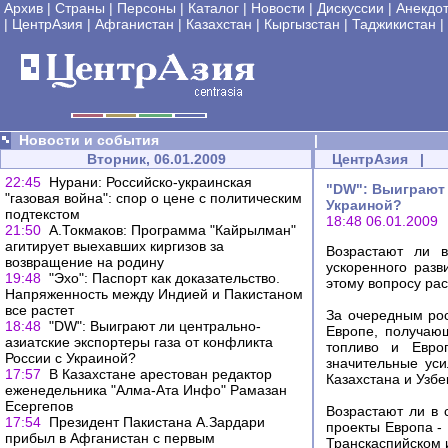
Архив
|
Страны
|
Персоны
|
Каталог
|
Новости
|
Дискуссии
|
Анекдо
|
ЦентрАзия
|
Афганистан
|
Казахстан
|
Кыргызстан
|
Таджикистан
|
Новости и события
|
Вторник, 06.01.2009
ЦентрАзия
|
22:45
Нурани: Российско-украинская
"DW": Выиграют 
"газовая война": спор о цене с политическим
Украиной?
подтекстом
18:48 06.01.2009
21:50
А.Токмаков: Программа "Кайрылман"
агитирует выехавших киргизов за
Возрастают ли 
возвращение на родину
ускоренного раз
19:48
"Эхо": Паспорт как доказательство.
этому вопросу рас
Напряженность между Индией и Пакистаном
все растет
За очередным рос
18:48
"DW": Выиграют ли центрально-
Европе, получающ
азиатские экспортеры газа от конфликта
топливо и Европ
России с Украиной?
значительные уси
17:57
В Казахстане арестован редактор
Казахстана и Узбе
еженедельника "Алма-Ата Инфо" Рамазан
Есергепов
Возрастают ли в 
17:54
Президент Пакистана А.Зардари
проекты Европа -
прибыл в Афганистан с первым
Транскаспийском 