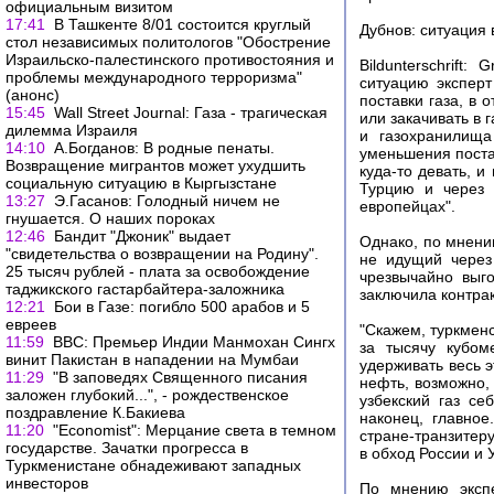
официальным визитом
17:41
В Ташкенте 8/01 состоится круглый
Дубнов: ситуация 
стол независимых политологов "Обострение
Израильско-палестинского противостояния и
Bildunterschrift:
проблемы международного терроризма"
ситуацию эксперт
(анонс)
поставки газа, в 
15:45
Wall Street Journal: Газа - трагическая
или закачивать в 
дилемма Израиля
и газохранилища
14:10
А.Богданов: В родные пенаты.
уменьшения постав
Возвращение мигрантов может ухудшить
куда-то девать, и
социальную ситуацию в Кыргызстане
Турцию и через 
13:27
Э.Гасанов: Голодный ничем не
европейцах".
гнушается. О наших пороках
12:46
Бандит "Джоник" выдает
Однако, по мнению
"свидетельства о возвращении на Родину".
не идущий через 
25 тысяч рублей - плата за освобождение
чрезвычайно выго
таджикского гастарбайтера-заложника
заключила контрак
12:21
Бои в Газе: погибло 500 арабов и 5
евреев
"Скажем, туркменс
11:59
ВВС: Премьер Индии Манмохан Сингх
за тысячу кубом
винит Пакистан в нападении на Мумбаи
удерживать весь э
11:29
"В заповедях Священного писания
нефть, возможно, 
заложен глубокий...", - рождественское
узбекский газ се
поздравление К.Бакиева
наконец, главное
11:20
"Economist": Мерцание света в темном
стране-транзитер
государстве. Зачатки прогресса в
в обход России и 
Туркменистане обнадеживают западных
инвесторов
По мнению экспе