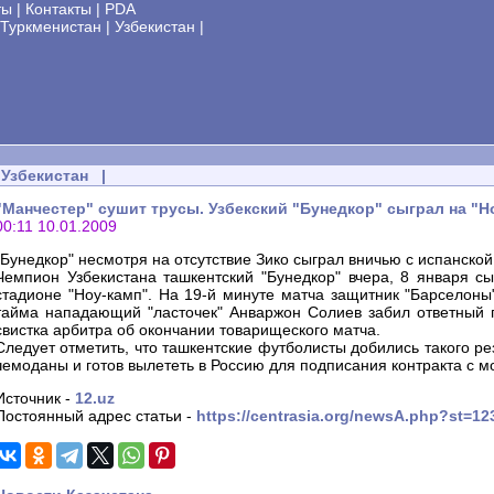
ты
|
Контакты
|
PDA
Туркменистан
|
Узбекистан
|
Узбекистан
|
"Манчестер" сушит трусы. Узбекский "Бунедкор" сыграл на "Но
00:11 10.01.2009
"Бунедкор" несмотря на отсутствие Зико сыграл вничью с испанско
Чемпион Узбекистана ташкентский "Бунедкор" вчера, 8 января с
стадионе "Ноу-камп". На 19-й минуте матча защитник "Барселоны
тайма нападающий "ласточек" Анваржон Солиев забил ответный го
свистка арбитра об окончании товарищеского матча.
Следует отметить, что ташкентские футболисты добились такого рез
чемоданы и готов вылететь в Россию для подписания контракта с 
Источник -
12.uz
Постоянный адрес статьи -
https://centrasia.org/newsA.php?st=1