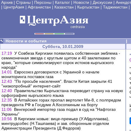
Архив
|
Страны
|
Персоны
|
Каталог
|
Новости
|
Дискуссии
|
Анекдо
|
ЦентрАзия
|
Афганистан
|
Казахстан
|
Кыргызстан
|
Таджикистан
|
Новости и события
|
Суббота, 10.01.2009
17:19
У Совбеза Киргизии появилась собственная эмблема -
семиконечная звезда с круглым щитом и 40 заклепками по
краю, "которые символизируют сорок истоков кыргызского
народа"
14:01
Евросоюз договорился с Украиной о начале
мониторинга поставок газа
12:43
"По просьбе населения". Власти Китая закрыли 41
"низкопробный" интернет-сайт
12:40
Правительство Кыргызстана переводит страну на новую
орфографию кыргызского языка
12:35
В Алтайских горах пропал вертолет Ми-8, с полпредом
президента РФ в Госдуме А.Косопкиным на борту
11:06
Венгерский импортер газа подал в суд на "Нафтогаз
Украины"
10:56
В Киргизии новые: вице-премьер (У.Абдуллаева),
минтрудсобес (Н.Ташпаева) и зав. оборонным отделом
Администрации Президента (Д.Федоров)