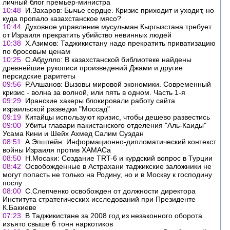
личный блог премьер-министра
10:48
И.Захаров: Бычье сердце. Кризис приходит и уходит, но
куда пропало казахстанское мясо?
10:44
Духовное управление мусульман Кыргызстана требует
от Израиля прекратить убийство невинных людей
10:38
Х.Азимов: Таджикистану надо прекратить приватизацию
по бросовым ценам
10:25
С.Абдулло: В казахстанской библиотеке найдены
древнейшие рукописи произведений Джами и другие
персидские раритеты
09:56
Р.Алшанов: Вызовы мировой экономики. Современный
кризис - волна за волной, или пять в одном. Часть 1-я
09:29
Иранские хакеры блокировали работу сайта
израильской разведки "Моссад"
09:19
Китайцы используют кризис, чтобы дешево развестись
09:00
Убиты главари пакистанского отделения "Аль-Каиды"
Усама Кини и Шейх Ахмед Салим Суэдан
08:51
А.Эпштейн: Информационно-дипломатический контекст
войны Израиля против ХАМАСа
08:50
Н.Мосаки: Создание TRT-6 и курдский вопрос в Турции
08:42
Освобожденные в Астрахани таджикские заложники не
могут попасть не только на Родину, но и в Москву к господину
послу
08:00
С.Слепченко освобожден от должности директора
Института стратегических исследований при Президенте
К.Бакиеве
07:23
В Таджикистане за 2008 год из незаконного оборота
изъято свыше 6 тонн наркотиков