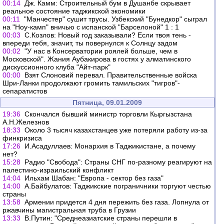
00:14
Дж. Камм: Строительный бум в Душанбе скрывает
реальное состояние таджикской экономики
00:11
"Манчестер" сушит трусы. Узбекский "Бунедкор" сыграл
на "Ноу-камп" вничью с испанской "Барселоной" 1 : 1
00:03
С.Козлов: Новый год заказывали? Если твоя тень -
впереди тебя, значит, ты повернулся к Солнцу задом
00:02
"У нас в Консерватории роялей больше, чем в
Московской". Жания Аубакирова в гостях у алматинского
дискуссионного клуба "Айт-парк"
00:00
Взят Слоновий перевал. Правительственные войска
Шри-Ланки продолжают громить тамильских "тигров"-
сепаратистов
Пятница, 09.01.2009
19:36
Скончался бывший министр торговли Кыргызстана
А.Н.Железнов
18:33
Около 3 тысяч казахстанцев уже потеряли работу из-за
финкризиса
17:26
И.Асадуллаев: Монархия в Таджикистане, а почему
нет?
15:28
Радио "Свобода": Страны СНГ по-разному реагируют на
палестино-израильский конфликт
14:04
Ильхам Шабан: "Европа - сектор без газа"
14:00
А.Байбулатов: Таджикские пограничники торгуют честью
страны
13:58
Армении придется 4 дня пережить без газа. Лопнула от
ржавчины магистральная труба в Грузии
13:33
В.Путин: "Среднеазиатские страны перешли в