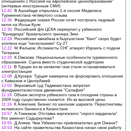
отношениях с Россией на европейское ценообразование"
(интервью иностранным СМИ)
12:42
В Ашхабаде открылась 1-я сессия Меджлиса
Туркменистана четвертого созыва
12:36
Федерация хоккея России хочет построить ледовый
каток на Иссык-Куле
12:30
Российский ф/к ЦСКА перекупил у узбекского
"Бунедкора" бразильского тренера Зико
12:28
Российская авиабаза в Кыргызстане "Кант" скоро будет
усилена еще "несколькими" Су-27
12:22
М.Фальков: Исламисты СНГ атакуют Израиль с подачи
Тегерана
12:20
К.Овезова: Национальные особенности туркменского
образования. Сцена вместо студенческой аудитории
12:11
В Турции из-за нехватки газа стали останавливаться
электростанции
12:08
Д.Кусера: Турция намерена не форсировать отношения
с Кавказом и ЦентрАзией
12:02
Верховный суд Таджикистана запретил
фундаменталистское движение "Салафия"
11:18
Объем экспорта узбекского газа в соседние страны в
2009 году существенно снизится. Из-за высокой цены
11:16
К.Алексеев: Бизнес по канонам шариата. Переспективы
исламского банкинга в Казахстане
10:57
А.Токмаков: Отставка киргизского "серого кардинала".
Кто заменит Садыркулова?
10:55
Д.Аляев: Чем Узбекистан привлекателен для Омана?
10:53
На сайте правительства Казахстана начал свою работу