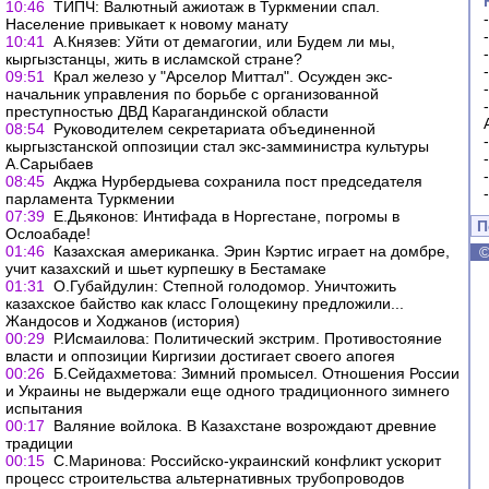
10:46
ТИПЧ: Валютный ажиотаж в Туркмении спал.
Население привыкает к новому манату
10:41
А.Князев: Уйти от демагогии, или Будем ли мы,
кыргызстанцы, жить в исламской стране?
09:51
Крал железо у "Арселор Миттал". Осужден экс-
начальник управления по борьбе с организованной
преступностью ДВД Карагандинской области
08:54
Руководителем секретариата объединенной
кыргызстанской оппозиции стал экс-замминистра культуры
А.Сарыбаев
08:45
Акджа Нурбердыева сохранила пост председателя
парламента Туркмении
07:39
Е.Дьяконов: Интифада в Норгестане, погромы в
П
Ослоабаде!
01:46
Казахская американка. Эрин Кэртис играет на домбре,
учит казахский и шьет курпешку в Бестамаке
01:31
О.Губайдулин: Степной голодомор. Уничтожить
казахское байство как класс Голощекину предложили...
Жандосов и Ходжанов (история)
00:29
Р.Исмаилова: Политический экстрим. Противостояние
власти и оппозиции Киргизии достигает своего апогея
00:26
Б.Сейдахметова: Зимний промысел. Отношения России
и Украины не выдержали еще одного традиционного зимнего
испытания
00:17
Валяние войлока. В Казахстане возрождают древние
традиции
00:15
С.Маринова: Российско-украинский конфликт ускорит
процесс строительства альтернативных трубопроводов