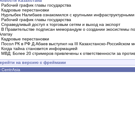
Новости Казахстана
-
Рабочий график главы государства
-
Кадровые перестановки
-
Нурлыбек Налибаев ознакомился с крупными инфраструктурными 
-
Рабочий график главы государства
-
Справедливый доступ к торговым сетям и выход на экспорт
-
В Правительстве подписан меморандум о создании экосистемы по 
Алатау
-
Кадровые перестановки
-
Посол РК в РФ Д.Абаев выступил на III Казахстанско-Российском
-
Когда тайна становится информацией
-
МВД: Более 20 стримеров привлечены к ответственности за проти
ерейти на версию с фреймами
©
CentrAsia