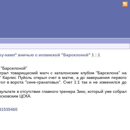
у-камп" вничью с испанской "Барселоной" 1 : 1
й "Барселоной"
ыграл товарищеский матч с каталонским клубом "Барселона" на
" Карлес Пуйоль открыл счет в матче, а до завершения первого
л в ворота "сине-гранатовых". Счет 1:1 так и не изменился до
ультате в отсутствии главного тренера Зико, который уже собрал
московским ЦСКА.
231535460