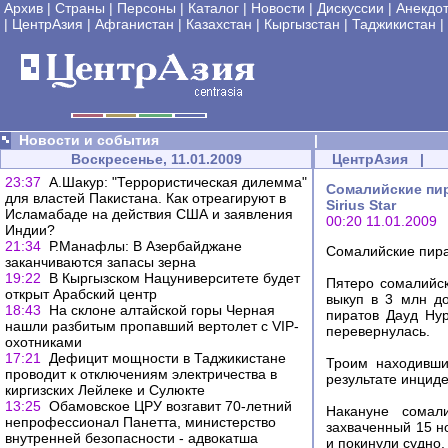
Архив
|
Страны
|
Персоны
|
Каталог
|
Новости
|
Дискуссии
|
Анекдо
|
ЦентрАзия
|
Афганистан
|
Казахстан
|
Кыргызстан
|
Таджикистан
|
Новости и события
|
Воскресенье, 11.01.2009
ЦентрАзия
|
23:37
А.Шакур: "Террористическая дилемма"
Сомалийские пир
для властей Пакистана. Как отреагируют в
Sirius Star
Исламабаде на действия США и заявления
00:20 11.01.2009
Индии?
21:34
Р.Манафлы: В Азербайджане
Сомалийские пира
заканчиваются запасы зерна
19:22
В Кыргызском Нацуниверситете будет
Пятеро сомалийск
открыт Арабский центр
выкуп в 3 млн до
18:43
На склоне алтайской горы Черная
пиратов Дауд Нур
нашли разбитым пропавший вертолет с VIP-
перевернулась.
охотниками
17:21
Дефицит мощности в Таджикистане
Троим находивши
проводит к отключениям электричества в
результате инциде
киргизских Лейлеке и Сулюкте
13:25
Обамовское ЦРУ возгавит 70-летний
Накануне сомали
непрофессионал Панетта, министерство
захваченный 15 но
внутренней безопасности - адвокатша
и покинули судно.