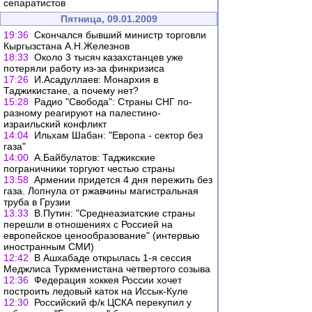
сепаратистов
Пятница, 09.01.2009
19:36
Скончался бывший министр торговли
Кыргызстана А.Н.Железнов
18:33
Около 3 тысяч казахстанцев уже
потеряли работу из-за финкризиса
17:26
И.Асадуллаев: Монархия в
Таджикистане, а почему нет?
15:28
Радио "Свобода": Страны СНГ по-
разному реагируют на палестино-
израильский конфликт
14:04
Ильхам Шабан: "Европа - сектор без
газа"
14:00
А.Байбулатов: Таджикские
пограничники торгуют честью страны
13:58
Армении придется 4 дня пережить без
газа. Лопнула от ржавчины магистральная
труба в Грузии
13:33
В.Путин: "Среднеазиатские страны
перешли в отношениях с Россией на
европейское ценообразование" (интервью
иностранным СМИ)
12:42
В Ашхабаде открылась 1-я сессия
Меджлиса Туркменистана четвертого созыва
12:36
Федерация хоккея России хочет
построить ледовый каток на Иссык-Куле
12:30
Российский ф/к ЦСКА перекупил у