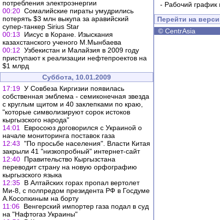
потребления электроэнергии
-
Рабочий график 
00:20
Сомалийские пираты умудрились
потерять $3 млн выкупа за аравийский
Перейти на верс
супер-танкер Sirius Star
©
CentrAsia
00:13
Иисус в Коране. Изыскания
казахстанского ученого М.Мынбаева
00:12
Узбекистан и Малайзия в 2009 году
приступают к реализации нефтепроектов на
$1 млрд
Суббота, 10.01.2009
17:19
У Совбеза Киргизии появилась
собственная эмблема - семиконечная звезда
с круглым щитом и 40 заклепками по краю,
"которые символизируют сорок истоков
кыргызского народа"
14:01
Евросоюз договорился с Украиной о
начале мониторинга поставок газа
12:43
"По просьбе населения". Власти Китая
закрыли 41 "низкопробный" интернет-сайт
12:40
Правительство Кыргызстана
переводит страну на новую орфографию
кыргызского языка
12:35
В Алтайских горах пропал вертолет
Ми-8, с полпредом президента РФ в Госдуме
А.Косопкиным на борту
11:06
Венгерский импортер газа подал в суд
на "Нафтогаз Украины"