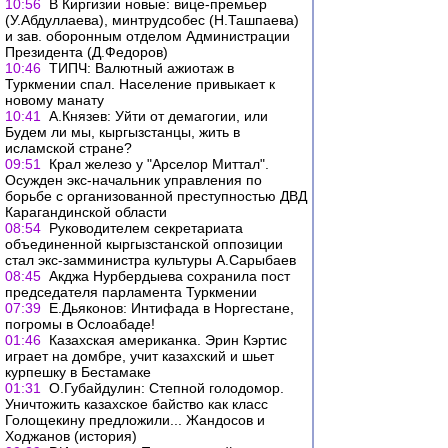
10:56
В Киргизии новые: вице-премьер
(У.Абдуллаева), минтрудсобес (Н.Ташпаева)
и зав. оборонным отделом Администрации
Президента (Д.Федоров)
10:46
ТИПЧ: Валютный ажиотаж в
Туркмении спал. Население привыкает к
новому манату
10:41
А.Князев: Уйти от демагогии, или
Будем ли мы, кыргызстанцы, жить в
исламской стране?
09:51
Крал железо у "Арселор Миттал".
Осужден экс-начальник управления по
борьбе с организованной преступностью ДВД
Карагандинской области
08:54
Руководителем секретариата
объединенной кыргызстанской оппозиции
стал экс-замминистра культуры А.Сарыбаев
08:45
Акджа Нурбердыева сохранила пост
председателя парламента Туркмении
07:39
Е.Дьяконов: Интифада в Норгестане,
погромы в Ослоабаде!
01:46
Казахская американка. Эрин Кэртис
играет на домбре, учит казахский и шьет
курпешку в Бестамаке
01:31
О.Губайдулин: Степной голодомор.
Уничтожить казахское байство как класс
Голощекину предложили... Жандосов и
Ходжанов (история)