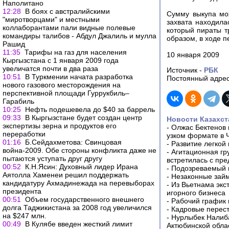
Наполитано
12:28
В боях с австралийскими
Сумму выкупа мож
"миротворцами" и местными
захвата находила
коллаборантами пали видные полевые
который пираты т
командиры талибов - Абдул Джалиль и мулла
образом, в ходе 
Рашид
11:35
Тарифы на газ для населения
10 января 2009
Кыргызстана с 1 января 2009 года
увеличатся почти в два раза
Источник -
РБК
10:51
В Туркмении начата разработка
Постоянный адрес
нового газового месторождения на
перспективной площади Гуррукбиль–
Гарабиль
10:25
Нефть подешевела до $40 за баррель
09:33
В Кыргызстане будет создан центр
Новости Казахст
экспертизы зерна и продуктов его
-
Олжас Бектенов 
переработки
узком формате в 
01:16
Б.Сейдахметова: Свинцовая
-
Развитие легкой
война-2009. Обе стороны конфликта даже не
-
Агитационная гр
пытаются уступать друг другу
встретилась с пр
00:52
К.Н.Ясин: Духовный лидер Ирана
-
Подозреваемый в
Аятолла Хаменеи решил поддержать
-
Незаконные займ
кандидатуру Ахмадинежада на перевыборах
-
Из Вьетнама экс
президента
игорного бизнеса
00:51
Объем государственного внешнего
-
Рабочий график 
долга Таджикистана за 2008 год увеличился
-
Кадровые перес
на $247 млн.
-
Нурлыбек Налиб
00:49
В Кулябе введен жесткий лимит
Актюбинской обла