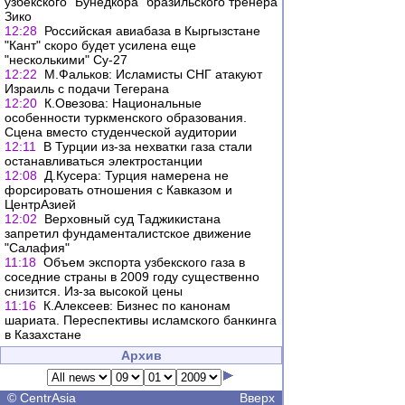
узбекского "Бунедкора" бразильского тренера
Зико
12:28
Российская авиабаза в Кыргызстане
"Кант" скоро будет усилена еще
"несколькими" Су-27
12:22
М.Фальков: Исламисты СНГ атакуют
Израиль с подачи Тегерана
12:20
К.Овезова: Национальные
особенности туркменского образования.
Сцена вместо студенческой аудитории
12:11
В Турции из-за нехватки газа стали
останавливаться электростанции
12:08
Д.Кусера: Турция намерена не
форсировать отношения с Кавказом и
ЦентрАзией
12:02
Верховный суд Таджикистана
запретил фундаменталистское движение
"Салафия"
11:18
Объем экспорта узбекского газа в
соседние страны в 2009 году существенно
снизится. Из-за высокой цены
11:16
К.Алексеев: Бизнес по канонам
шариата. Переспективы исламского банкинга
в Казахстане
Архив
©
CentrAsia
Вверх