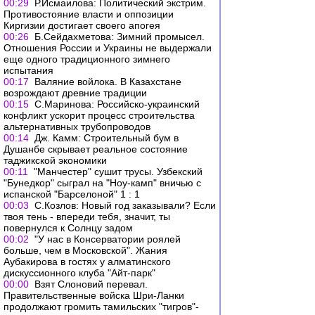
00:29
Р.Исмаилова: Политический экстрим.
Противостояние власти и оппозиции
Киргизии достигает своего апогея
00:26
Б.Сейдахметова: Зимний промысел.
Отношения России и Украины не выдержали
еще одного традиционного зимнего
испытания
00:17
Валяние войлока. В Казахстане
возрождают древние традиции
00:15
С.Маринова: Российско-украинский
конфликт ускорит процесс строительства
альтернативных трубопроводов
00:14
Дж. Камм: Строительный бум в
Душанбе скрывает реальное состояние
таджикской экономики
00:11
"Манчестер" сушит трусы. Узбекский
"Бунедкор" сыграл на "Ноу-камп" вничью с
испанской "Барселоной" 1 : 1
00:03
С.Козлов: Новый год заказывали? Если
твоя тень - впереди тебя, значит, ты
повернулся к Солнцу задом
00:02
"У нас в Консерватории роялей
больше, чем в Московской". Жания
Аубакирова в гостях у алматинского
дискуссионного клуба "Айт-парк"
00:00
Взят Слоновий перевал.
Правительственные войска Шри-Ланки
продолжают громить тамильских "тигров"-