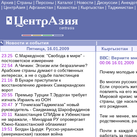
Архив
|
Страны
|
Персоны
|
Каталог
|
Новости
|
Дискуссии
|
Анекдо
|
ЦентрАзия
|
Афганистан
|
Казахстан
|
Кыргызстан
|
Таджикистан
|
Новости и события
|
Пятница, 16.01.2009
Кыргызстан
|
23:25
С.Маркедонов: "Свобода в мире" -
ВВС: Верните мн
постсоветское измерение
00:06 16.01.2009
22:54
А.Чичкин: Эгоизм или безразличие?
Арабские страны думают о собственных
Почему молодые к
интересах, а не о судьбе палестинцев
21:16
В Бухаре приступили к
Во многих русских
восстановлению древних Самаркандских
Если спросить жи
ворот
повлиять на его жи
20:55
Премьер Турции Т.Эрдоган требует
Мировой кризис м
изгнать Израиль из ООН
страны, где насел
20:47
У "Точикгаза/Таджикгаза" новый
его рождения.
руководитель - Саидмамад Шарофиддинов
20:11
Казахстанцев СПИДом в Узбекистане
Тем не менее, мн
не заражали, - Минздрав РУ опровергает
родственников, р
Южно-Казахстанский облакимат
19:51
Богдан Цырдя: Русско-украинская
Почти в каждой с
(американская) газовая война
работать за грани