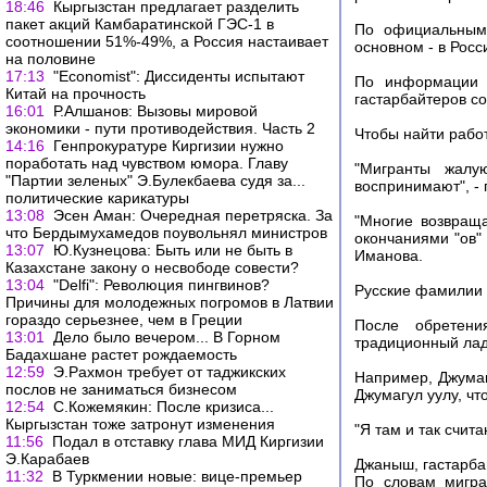
18:46
Кыргызстан предлагает разделить
пакет акций Камбаратинской ГЭС-1 в
По официальным 
соотношении 51%-49%, а Россия настаивает
основном - в Росс
на половине
17:13
"Economist": Диссиденты испытают
По информации 
Китай на прочность
гастарбайтеров с
16:01
Р.Алшанов: Вызовы мировой
экономики - пути противодействия. Часть 2
Чтобы найти работ
14:16
Генпрокуратуре Киргизии нужно
поработать над чувством юмора. Главу
"Мигранты жалу
"Партии зеленых" Э.Булекбаева судя за...
воспринимают", -
политические карикатуры
13:08
Эсен Аман: Очередная перетряска. За
"Многие возвращ
что Бердымухамедов поувольнял министров
окончаниями "ов" 
13:07
Ю.Кузнецова: Быть или не быть в
Иманова.
Казахстане закону о несвободе совести?
13:04
"Delfi": Революция пингвинов?
Русские фамилии
Причины для молодежных погромов в Латвии
гораздо серьезнее, чем в Греции
После обретени
13:01
Дело было вечером... В Горном
традиционный лад
Бадахшане растет рождаемость
12:59
Э.Рахмон требует от таджикских
Например, Джумаг
послов не заниматься бизнесом
Джумагул уулу, чт
12:54
С.Кожемякин: После кризиса...
Кыргызстан тоже затронут изменения
"Я там и так счит
11:56
Подал в отставку глава МИД Киргизии
Э.Карабаев
Джаныш, гастарба
11:32
В Туркмении новые: вице-премьер
По словам мигра