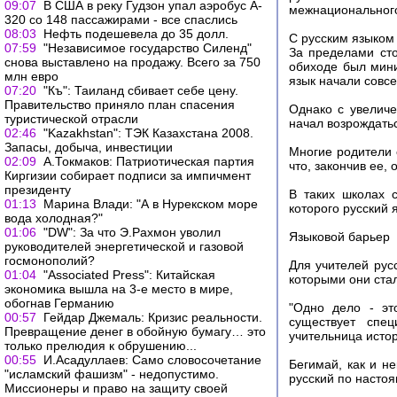
09:07
В США в реку Гудзон упал аэробус A-
межнациональног
320 со 148 пассажирами - все спаслись
08:03
Нефть подешевела до 35 долл.
С русским языком 
07:59
"Независимое государство Силенд"
За пределами сто
снова выставлено на продажу. Всего за 750
обиходе был мини
млн евро
язык начали совсе
07:20
"Къ": Таиланд сбивает себе цену.
Правительство приняло план спасения
Однако с увеличе
туристической отрасли
начал возрождать
02:46
"Kazakhstan": ТЭК Казахстана 2008.
Запасы, добыча, инвестиции
Многие родители 
02:09
А.Токмаков: Патриотическая партия
что, закончив ее, 
Киргизии собирает подписи за импичмент
президенту
В таких школах с
01:13
Марина Влади: "А в Нурекском море
которого русский 
вода холодная?"
01:06
"DW": За что Э.Рахмон уволил
Языковой барьер
руководителей энергетической и газовой
госмонополий?
Для учителей рус
01:04
"Associated Press": Китайская
которыми они ста
экономика вышла на 3-е место в мире,
обогнав Германию
"Одно дело - эт
00:57
Гейдар Джемаль: Кризис реальности.
существует спец
Превращение денег в обойную бумагу… это
учительница исто
только прелюдия к обрушению...
00:55
И.Асадуллаев: Само словосочетание
Бегимай, как и не
"исламский фашизм" - недопустимо.
русский по насто
Миссионеры и право на защиту своей