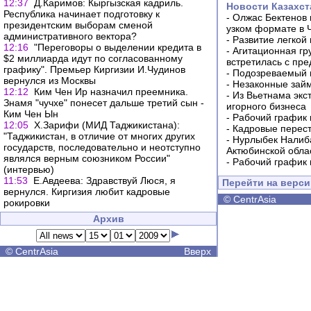
12:37
Д.Каримов: Кыргызская кадриль.
Новости Казахст
Республика начинает подготовку к
-
Олжас Бектенов 
президентским выборам сменой
узком формате в 
административного вектора?
-
Развитие легкой
12:16
"Переговоры о выделении кредита в
-
Агитационная гр
$2 миллиарда идут по согласованному
встретилась с пр
графику". Премьер Киргизии И.Чудинов
-
Подозреваемый в
вернулся из Москвы
-
Незаконные займ
12:12
Ким Чен Ир назначил преемника.
-
Из Вьетнама экс
Знамя "чучхе" понесет дальше третий сын -
игорного бизнеса
Ким Чен Ын
-
Рабочий график 
12:05
Х.Зарифи (МИД Таджикистана):
-
Кадровые перес
"Таджикистан, в отличие от многих других
-
Нурлыбек Налиб
государств, последовательно и неотступно
Актюбинской обла
являлся верным союзником России"
-
Рабочий график 
(интервью)
11:53
Е.Авдеева: Здравствуй Люся, я
Перейти на верс
вернулся. Киргизия любит кадровые
©
CentrAsia
рокировки
Архив
©
CentrAsia
Вверх