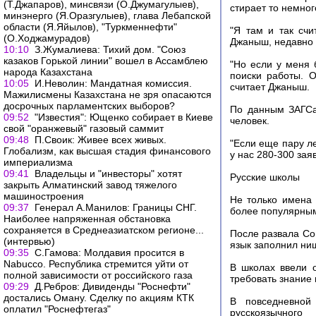
(Т.Джапаров), минсвязи (О.Джумагулыев),
стирает то немног
минэнерго (Я.Оразгулыев), глава Лебапской
области (Я.Яйылов), "Туркменнефти"
"Я там и так счи
(О.Ходжамурадов)
Джаныш, недавно 
10:10
З.Жумалиева: Тихий дом. "Союз
казаков Горькой линии" вошел в Ассамблею
"Но если у меня 
народа Казахстана
поиски работы. 
10:05
И.Неволин: Мандатная комиссия.
считает Джаныш.
Мажилисмены Казахстана не зря опасаются
досрочных парламентских выборов?
По данным ЗАГСа
09:52
"Известия": Ющенко собирает в Киеве
человек.
свой "оранжевый" газовый саммит
09:48
П.Своик: Живее всех живых.
"Если еще пару ле
Глобализм, как высшая стадия финансового
у нас 280-300 зая
империализма
09:41
Владельцы и "инвесторы" хотят
Русские школы
закрыть Алматинский завод тяжелого
машиностроения
Не только имена 
09:37
Генерал А.Манилов: Границы СНГ.
более популярны
Наиболее напряженная обстановка
сохраняется в Среднеазиатском регионе...
После развала Со
(интервью)
язык заполнил ниш
09:35
С.Гамова: Молдавия просится в
Nabucco. Республика стремится уйти от
В школах ввели о
полной зависимости от российского газа
требовать знание 
09:29
Д.Ребров: Дивиденды "Роснефти"
достались Оману. Сделку по акциям КТК
В повседневной
оплатил "Роснефтегаз"
русскоязычног