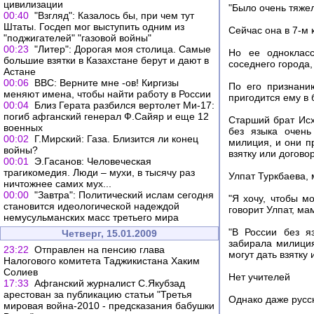
цивилизации
"Было очень тяжел
00:40
"Взгляд": Казалось бы, при чем тут
Штаты. Госдеп мог выступить одним из
Сейчас она в 7-м 
"поджигателей" "газовой войны"
00:23
"Литер": Дорогая моя столица. Самые
Но ее однокласс
большие взятки в Казахстане берут и дают в
соседнего города,
Астане
00:06
ВВС: Верните мне -ов! Киргизы
По его признани
меняют имена, чтобы найти работу в России
пригодится ему в
00:04
Близ Герата разбился вертолет Ми-17:
погиб афганский генерал Ф.Сайяр и еще 12
Старший брат Исх
военных
без языка очень
00:02
Г.Мирский: Газа. Близится ли конец
милиция, и они пр
войны?
взятку или догово
00:01
Э.Гасанов: Человеческая
трагикомедия. Люди – мухи, в тысячу раз
Улпат Туркбаева, 
ничтожнее самих мух...
00:00
"Завтра": Политический ислам сегодня
"Я хочу, чтобы мо
становится идеологической надеждой
говорит Улпат, ма
немусульманских масс третьего мира
"В России без я
Четверг, 15.01.2009
забирала милиция
23:22
Отправлен на пенсию глава
могут дать взятку 
Налогового комитета Таджикистана Хаким
Солиев
Нет учителей
17:33
Афганский журналист С.Якубзад
арестован за публикацию статьи "Третья
Однако даже русск
мировая война-2010 - предсказания бабушки