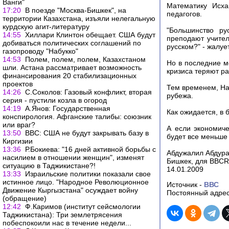
Ванги"
Математику Исха
17:20
В поезде "Москва-Бишкек", на
педагогов.
территории Казахстана, изъяли нелегальную
курдскую агит-литературу
"Большинство ру
14:55
Хиллари Клинтон обещает. США будут
преподают учител
добиваться политических соглашений по
русском?" - жалуе
газопроводу "Набукко"
14:53
Полем, полем, полем, Казахстаном
Но в последние м
шли. Астана рассматривает возможность
кризиса теряют ра
финансирования 20 стабилизационных
проектов
Тем временем, На
14:26
С.Соколов: Газовый конфликт, вторая
рубежа.
серия - пустили козла в огород
14:19
А.Янов: Государственная
Как ожидается, в 
конспирология. Афганские талибы: союзник
или враг?
А если экономиче
13:50
ВВС: США не будут закрывать базу в
будет все меньше 
Киргизии
13:36
Р.Бокиева: "16 дней активной борьбы с
Абдужалил Абдура
насилием в отношении женщин", изменят
Бишкек, для BBCR
ситуацию в Таджикистане?!
14.01.2009
13:33
Израильские политики показали свое
истинное лицо. "Народное Революционное
Источник -
ВВС
Движение Кыргызстана" осуждает войну
Постоянный адрес
(обращение)
12:42
Ф.Каримов (институт сейсмологии
Таджикистана): Три землетрясения
побеспокоили нас в течение недели...