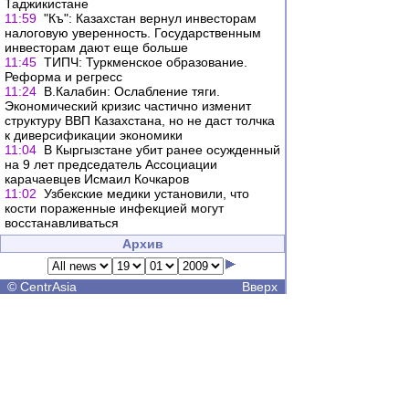
Таджикистане
11:59
"Къ": Казахстан вернул инвесторам
налоговую уверенность. Государственным
инвесторам дают еще больше
11:45
ТИПЧ: Туркменское образование.
Реформа и регресс
11:24
В.Калабин: Ослабление тяги.
Экономический кризис частично изменит
структуру ВВП Казахстана, но не даст толчка
к диверсификации экономики
11:04
В Кыргызстане убит ранее осужденный
на 9 лет председатель Ассоциации
карачаевцев Исмаил Кочкаров
11:02
Узбекские медики установили, что
кости пораженные инфекцией могут
восстанавливаться
Архив
©
CentrAsia
Вверх