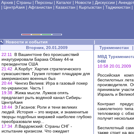
Архив
|
Страны
|
Персоны
|
Каталог
|
Новости
|
Дискуссии
|
Анекдо
|
ЦентрАзия
|
Афганистан
|
Казахстан
|
Кыргызстан
|
Таджикистан
|
Новости и события
|
Вторник, 20.01.2009
Туркменистан
|
22:11
В Вашингтоне без происшествий
МВД Туркмениста
инаугурировали Барака Обаму 44-м
04М
президентом США
10:58 20.01.2009
21:42
А.Корбут: Хартия стратегического
сумасшествия. Грузия готовит плацдарм для
Российская ком
американских военных быз
беспилотных лета
20:44
Чингиз Велиев: Игра в газовый покер
производителя. О
по-украински. Часть I
принимали участ
19:38
Жижа мысли. Лужков опять
Израиль и Велико
предлагает рыть водяной канал Сибирь-
ЦентрАзия
Контракт преду
18:44
Э.Гасанов: Роли и тени великих
самолетного тип
людей. История – это мираж, и знаменитые
тепловизор с обз
творцы подобных миражей наиболее глубоко
получит нескольк
преобразовали мир...
17:34
Л.Вардомский: Страны СНГ -
Беспилотный сам
испытание кризисом. Что ожидает
также стоит на в