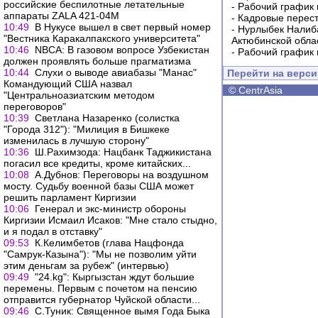
российские беспилотные летательные
-
Рабочий график 
аппараты ZALA 421-04М
-
Кадровые перес
10:49
В Нукусе вышел в свет первый номер
-
Нурлыбек Налиб
"Вестника Каракалпакского университета"
Актюбинской обла
10:46
NBCA: В газовом вопросе Узбекистан
-
Рабочий график 
должен проявлять больше прагматизма
10:44
Слухи о выводе авиабазы "Манас"
Перейти на верс
Командующий США назвал
©
CentrAsia
"Центральноазиатским методом
переговоров"
10:39
Светлана Назаренко (солистка
"Города 312"): "Милиция в Бишкеке
изменилась в лучшую сторону"
10:36
Ш.Рахимзода: Нацбанк Таджикистана
погасил все кредиты, кроме китайских...
10:08
А.Дубнов: Переговоры на воздушном
мосту. Судьбу военной базы США может
решить парламент Киргизии
10:06
Генерал и экс-министр обороны
Киргизии Исмаил Исаков: "Мне стало стыдно,
и я подал в отставку"
09:53
К.Келимбетов (глава Нацфонда
"Самрук-Казына"): "Мы не позволим уйти
этим деньгам за рубеж" (интервью)
09:49
"24.kg": Кыргызстан ждут большие
перемены. Первым с почетом на пенсию
отправится губернатор Чуйской области...
09:46
С.Туник: Священное вымя Года Быка