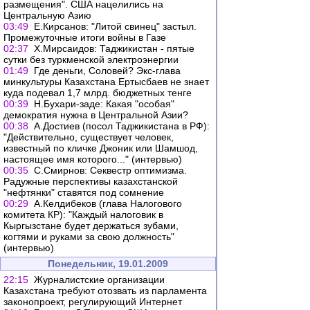
размещения". США нацелились на
Центральную Азию
03:49
Е.Кирсанов: "Литой свинец" застыл.
Промежуточные итоги войны в Газе
02:37
Х.Мирсаидов: Таджикистан - пятые
сутки без туркменской электроэнергии
01:49
Где деньги, Соловей? Экс-глава
минкультуры Казахстана Ертысбаев не знает
куда подевал 1,7 млрд. бюджетных тенге
00:39
Н.Бухари-заде: Какая "особая"
демократия нужна в Центральной Азии?
00:38
А.Достиев (посол Таджикистана в РФ):
"Действительно, существует человек,
известный по кличке Джоник или Шамшод,
настоящее имя которого..." (интервью)
00:35
С.Смирнов: Секвестр оптимизма.
Радужные перспективы казахстанской
"нефтянки" ставятся под сомнение
00:29
А.Келдибеков (глава Налогового
комитета КР): "Каждый налоговик в
Кыргызстане будет держаться зубами,
когтями и руками за свою должность"
(интервью)
Понедельник, 19.01.2009
22:15
Журналистские организации
Казахстана требуют отозвать из парламента
законопроект, регулирующий Интернет