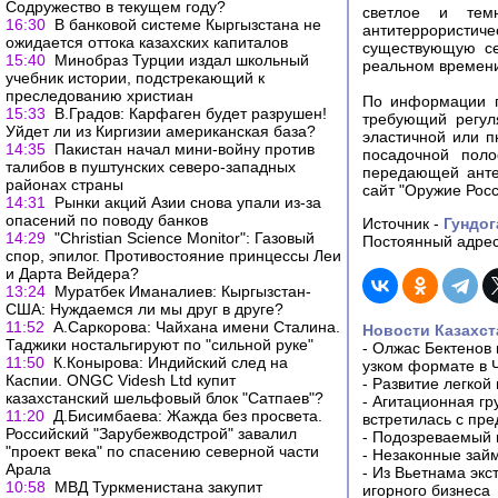
Содружество в текущем году?
светлое и тем
16:30
В банковой системе Кыргызстана не
антитеррористиче
ожидается оттока казахских капиталов
существующую се
15:40
Минобраз Турции издал школьный
реальном времен
учебник истории, подстрекающий к
преследованию христиан
По информации п
15:33
В.Градов: Карфаген будет разрушен!
требующий регул
Уйдет ли из Киргизии американская база?
эластичной или п
14:35
Пакистан начал мини-войну против
посадочной поло
талибов в пуштунских северо-западных
передающей анте
районах страны
сайт "Оружие Рос
14:31
Рынки акций Азии снова упали из-за
опасений по поводу банков
Источник -
Гундог
14:29
"Christian Science Monitor": Газовый
Постоянный адрес
спор, эпилог. Противостояние принцессы Леи
и Дарта Вейдера?
13:24
Муратбек Иманалиев: Кыргызстан-
США: Нуждаемся ли мы друг в друге?
11:52
А.Саркорова: Чайхана имени Сталина.
Новости Казахст
Таджики ностальгируют по "сильной руке"
-
Олжас Бектенов 
11:50
К.Конырова: Индийский след на
узком формате в 
Каспии. ONGC Videsh Ltd купит
-
Развитие легкой
казахстанский шельфовый блок "Сатпаев"?
-
Агитационная гр
11:20
Д.Бисимбаева: Жажда без просвета.
встретилась с пр
Российский "Зарубежводстрой" завалил
-
Подозреваемый в
"проект века" по спасению северной части
-
Незаконные займ
Арала
-
Из Вьетнама экс
10:58
МВД Туркменистана закупит
игорного бизнеса