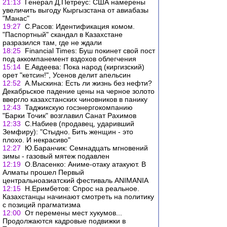
21:13
Генерал Д.Петреус: США намерены
увеличить выгоду Кыргызстана от авиабазы
"Манас"
19:27
С.Расов: Идентификация комом.
"Паспортный" скандал в Казахстане
разразился там, где не ждали
18:25
Financial Times: Буш покинет свой пост
под аккомпанемент вздохов облегчения
15:14
Е.Авдеева: Пока народ (киргизский)
орет "кетсин!", Усенов делит апельсин
12:52
А.Мыскина: Есть ли жизнь без нефти?
Декабрьское падение цены на черное золото
ввергло казахстанских чиновников в панику
12:43
Таджикскую госэнергокомпанию
"Барки Точик" возглавил Санат Рахимов
12:33
С.Набиев (продавец, ударивший
Земфиру): "Стыдно. Бить женщин - это
плохо. И некрасиво"
12:27
Ю.Баранчик: Семнадцать мгновений
зимы - газовый мятеж подавлен
12:19
О.Власенко: Аниме-отаку атакуют. В
Алматы прошел Первый
центральноазиатский фестиваль ANIMANIA
12:15
Н.Еримбетов: Спрос на реальное.
Казахстанцы начинают смотреть на политику
с позиций прагматизма
12:00
От перемены мест хукумов...
Продолжаются кадровые подвижки в