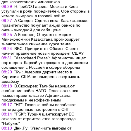
для казахстанских чиновников
09:29
Н.Гриб/О.Гавриш: Москва и Киев
уступили в роли победителей. Обе стороны в
чем-то выиграли в газовой войне
09:27
А.Саидов: Сделка века. Казахстанское
правительство покупает акции банков по
очень выгодной для себя цене
09:25
А.Кононец: Отпустят с миром.
Минэкономики Казахстана прогнозирует
значительное снижение курса тенге
09:24
ВВС: Приоритеты Обамы. С чего
начнет правление новый президент США?
08:31
"Associated Press": Афганистан ищет
партнеров. Карзай утверждает о достижении
соглашения с Россией в сфере обороны
08:20
"Къ": Америка держит место в
Киргизии. США не намерены свертывать
авиабазу
08:18
В.Скосырев: Талибы нарушают
снабжение войск НАТО. Генсек альянса
назвал правительство Афганистана
продажным и неэффективным
08:17
"НГ": Газовые войны ослабляют
интеграционные настроения в СНГ
08:14
"РБК": Турция шантажирует ЕС
отказом от строительства газопровода
"Набукко"
08:10
Дни.Ру: "Увеличить выгоды от