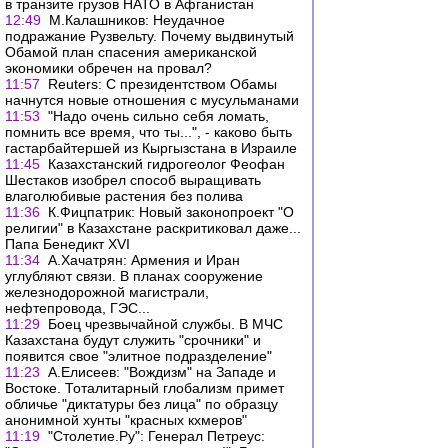
в транзите грузов НАТО в Афганистан
12:49
М.Калашников: Неудачное
подражание Рузвельту. Почему выдвинутый
Обамой план спасения американской
экономики обречен на провал?
11:57
Reuters: С президентством Обамы
начнутся новые отношения с мусульманами
11:53
"Надо очень сильно себя ломать,
помнить все время, что ты...", - каково быть
гастарбайтершей из Кыргызстана в Израиле
11:45
Казахстанский гидрогеолог Феофан
Шестаков изобрел способ выращивать
влаголюбивые растения без полива
11:36
К.Фицпатрик: Новый законопроект "О
религии" в Казахстане раскритиковал даже...
Папа Бенедикт XVI
11:34
А.Хачатрян: Армения и Иран
углубляют связи. В планах сооружение
железнодорожной магистрали,
нефтепровода, ГЭС...
11:29
Боец чрезвычайной службы. В МЧС
Казахстана будут служить "срочники" и
появится свое "элитное подразделение"
11:23
А.Елисеев: "Вождизм" на Западе и
Востоке. Тоталитарный глобализм примет
обличье "диктатуры без лица" по образцу
анонимной хунты "красных кхмеров"
11:19
"Столетие.Ру": Генерал Петреус: