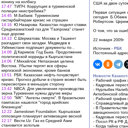
конину на колбасу
США за двое суток
17:47
ТИПЧ: Коррупция в туркменской
полиции неистребима?
Первая ситуация 
14:45
М.Бабаев: Туркменским
сегодня Б.Обама
гастарбайтерам кризис не страшен
Робертсом. Церем
14:16
Ю.Назарова: Казахстан поднял ставки.
Среднеазиатский газ для "Газпрома" станет
О том, что за оши
еще дороже
14:13
С.Шерматова: Москва и Ташкент
22 января 2009г
разгадают свои загадки. Медведев в
Узбекистане подпишет документы по...
Источник -
РБК
14:08
Д.Каримов: Год Быка. Продолжение
Постоянный адрес
политической корриды в Кыргызстане
14:06
Г.Михайлов: Непаханая целина
Востока. Убытки терпят все сферы
киргизской экономики, кроме банков
13:51
РБК: Казахская нефть почувствует
Новости Казахст
кризис. Прогноз добычи в стране может быть
-
Рабочий график 
пересмотрен в меньшую сторону
-
Кадровые перес
13:42
NBCA: Для увеличения производства
-
Нурлыбек Налиб
зерна Туркмении нужны другие меры
Актюбинской обла
12:50
"МК": "Ангелы смерти". В бразильских
-
Рабочий график 
пампасах нашелся "город арийских
-
Справедливый до
близнецов"
-
В Правительстве
12:22
Jamestown Foundation: Кыргызская
авиационного топ
оппозиция планирует активизацию весной
-
Кадровые перес
12:17
Вести.Uz: Газ из Средней Азии
-
Посол РК в РФ Д
становится золотым
-
Когда тайна ста