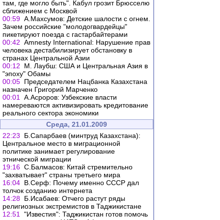
там, где могло быть". Кабул грозит Брюсселю
сближением с Москвой
00:59
А.Махсумов: Детские шалости с огнем.
Зачем российские "молодогвардейцы"
пикетируют поезда с гастарбайтерами
00:42
Amnesty International: Нарушение прав
человека дестабилизирует обстановку в
странах Центральной Азии
00:12
М. Лаубш: США и Центральная Азия в
"эпоху" Обамы
00:05
Председателем Нацбанка Казахстана
назначен Григорий Марченко
00:01
А.Асроров: Узбекские власти
намереваются активизировать кредитование
реального сектора экономики
Среда, 21.01.2009
22:23
Б.Сапарбаев (минтруд Казахстана):
Центральное место в миграционной
политике занимает регулирование
этнической миграции
19:16
С.Балмасов: Китай стремительно
"захватывает" страны третьего мира
16:04
В.Серф: Почему именно СССР дал
толчок созданию интернета
14:28
Б.Исабаев: Отчего растут ряды
религиозных экстремистов в Таджикистане
12:51
"Известия": Таджикистан готов помочь