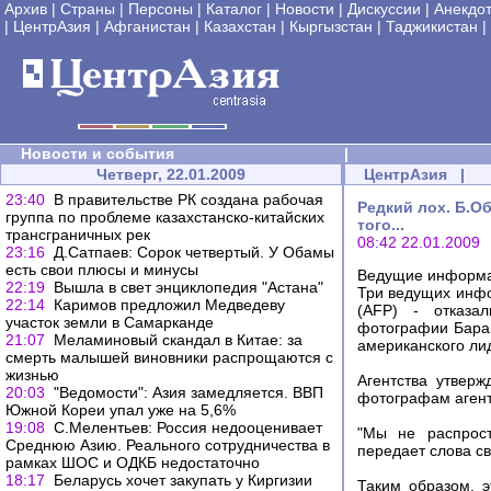
Архив
|
Страны
|
Персоны
|
Каталог
|
Новости
|
Дискуссии
|
Анекдо
|
ЦентрАзия
|
Афганистан
|
Казахстан
|
Кыргызстан
|
Таджикистан
|
Новости и события
|
Четверг, 22.01.2009
ЦентрАзия
|
23:40
В правительстве РК создана рабочая
Редкий лох. Б.О
группа по проблеме казахстанско-китайских
того...
трансграничных рек
08:42 22.01.2009
23:16
Д.Сатпаев: Сорок четвертый. У Обамы
есть свои плюсы и минусы
Ведущие информа
22:19
Вышла в свет энциклопедия "Астана"
Три ведущих инфор
22:14
Каримов предложил Медведеву
(AFP) - отказа
участок земли в Самарканде
фотографии Бара
21:07
Меламиновый скандал в Китае: за
американского лид
смерть малышей виновники распрощаются с
жизнью
Агентства утвер
20:03
"Ведомости": Азия замедляется. ВВП
фотографам агент
Южной Кореи упал уже на 5,6%
19:08
С.Мелентьев: Россия недооценивает
"Мы не распрост
Среднюю Азию. Реального сотрудничества в
передает слова с
рамках ШОС и ОДКБ недостаточно
18:17
Беларусь хочет закупать у Киргизии
Таким образом, э