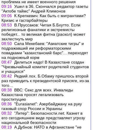
проблема не имеет военного решения
09:16
Ушел в 36. Скончался редактор газеты
"Актобе таймс" Андрей Климонов
09:06
К.Крепкевич: Как быть с мигрантами?
Кризис и гастарбайтеры
08:53
В.Пруссаков: Читая Б.Бхутто. Если
религиозные фанатики и экстремисты
победят... то великая фитна (раскол) может
захлестнуть мир
08:50
Сапа Мекебаев: "Азиатские тигры" и
подражавший им реформаторскими
повадками "казахстанский барс"... переходят
на подножный корм
08:47
Делиться надо! В Казахстане создан
"Чрезвычайный комитет родителей студентов
и учащихся"
08:42
Редкий лох. Б.Обаму пришлось второй
раз приводить к президентской присяге, из-за
того...
08:38
ВВС: Секс для всех. Инвалиды
Казахстана просят легализовать
проституцию
08:36
"Eurasianet": Азербайджану на руку
газовый спор России и Украины
08:32
"Литер": Безопасности.net. Казнет в
его сегодняшнем виде представляет угрозу
национальной безопасности
08:19
А.Дубнов: НАТО в Афганистане "не