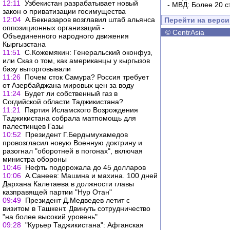
12:11
Узбекистан разрабатывает новый
-
МВД: Более 20 с
закон о приватизации госимущества
12:04
А.Бекназаров возглавил штаб альянса
Перейти на верс
оппозиционных организаций -
©
CentrAsia
Объединенного народного движения
Кыргызстана
11:51
С.Кожемякин: Генеральский оконфуз,
или Сказ о том, как американцы у кыргызов
базу выторговывали
11:26
Почем сток Самура? Россия требует
от Азербайджана мировых цен за воду
11:24
Будет ли собственный газ в
Согдийской области Таджикистана?
11:21
Партия Исламского Возрождения
Таджикистана собрала матпомощь для
палестинцев Газы
10:52
Президент Г.Бердымухамедов
провозгласил новую Военную доктрину и
разогнал "оборотней в погонах", включая
министра обороны
10:46
Нефть подорожала до 45 долларов
10:06
А.Санеев: Машина и махина. 100 дней
Дархана Калетаева в должности главы
казправящей партии "Нур Отан"
09:49
Президент Д.Медведев летит с
визитом в Ташкент. Двинуть сотрудничество
"на более высокий уровень"
09:28
"Курьер Таджикистана": Афганская