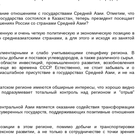
.
ание отношениям с государствами Средней Азии. Отметим, что
осударства состоялся в Казахстан, теперь президент посещает
ошениях России со странами Средней Азии?
ленную и очень четкую политическую и экономическую позицию в
 среднеазиатскими странами, а для этого и исходя из занятой
агментарными и слабо учитывающими специфику региона. В
росы добычи и поставок углеводородов, а также различного сырья.
области инвестиций, промышленного развития, возобновления
 еще во времена СССР. Естественно, не стоит забывать и о
асштабное присутствие в государствах Средней Азии, и не на
зиатском регионе имеются обширные интересы, что хорошо видно
подразумевает тотальный контроль над регионом и "отрыв"
ентральной Азии является оказание содействия трансформации
у суверенных государств, поддерживающих позитивные отношения
позиции в этом регионе, помимо добычи и транспортировки
ексном развитии, а не только в сотрудничестве с точки зрения