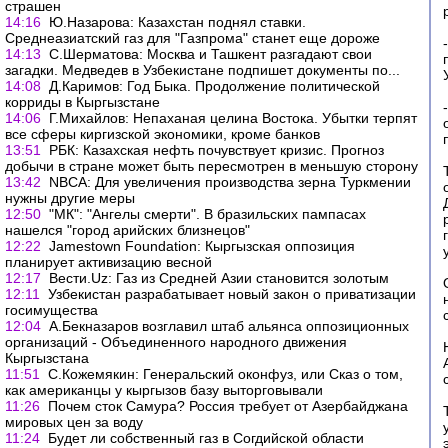
страшен
14:16
Ю.Назарова: Казахстан поднял ставки.
Среднеазиатский газ для "Газпрома" станет еще дороже
14:13
С.Шерматова: Москва и Ташкент разгадают свои
загадки. Медведев в Узбекистане подпишет документы по...
14:08
Д.Каримов: Год Быка. Продолжение политической
корриды в Кыргызстане
14:06
Г.Михайлов: Непаханая целина Востока. Убытки терпят
все сферы киргизской экономики, кроме банков
13:51
РБК: Казахская нефть почувствует кризис. Прогноз
добычи в стране может быть пересмотрен в меньшую сторону
13:42
NBCA: Для увеличения производства зерна Туркмении
нужны другие меры
12:50
"МК": "Ангелы смерти". В бразильских пампасах
нашелся "город арийских близнецов"
12:22
Jamestown Foundation: Кыргызская оппозиция
планирует активизацию весной
12:17
Вести.Uz: Газ из Средней Азии становится золотым
12:11
Узбекистан разрабатывает новый закон о приватизации
госимущества
12:04
А.Бекназаров возглавил штаб альянса оппозиционных
организаций - Объединенного народного движения
Кыргызстана
11:51
С.Кожемякин: Генеральский оконфуз, или Сказ о том,
как американцы у кыргызов базу выторговывали
11:26
Почем сток Самура? Россия требует от Азербайджана
мировых цен за воду
11:24
Будет ли собственный газ в Согдийской области