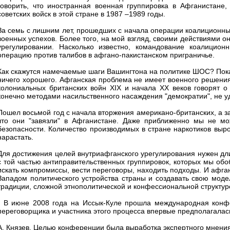
говорить, что иностранная военная группировка в Афганистане,
советских войск в этой стране в 1987 –1989 годы.
За семь с лишним лет, прошедших с начала операции коалиционны
военных успехов. Более того, на мой взгляд, своими действиями о
урегулировании. Насколько известно, командование коалицио
операцию против талибов в афгано-пакистанском приграничье.
Как скажутся намечаемые шаги Вашингтона на политике ШОС? Пока 
ничего хорошего. Афганская проблема не имеет военного решения
колониальных британских войн XIX и начала XX веков говорят о 
конечно методами насильственного насаждения "демократии", не у
Пошел восьмой год с начала вторжения американо-британских, а за
что они "завязли" в Афганистане. Даже приближенно мы не мо
безопасности. Количество производимых в стране наркотиков вырос
нарастать.
Для достижения целей внутриафганского урегулирования нужен дл
с той частью антиправительственных группировок, которых мы об
искать компромиссы, вести переговоры, находить подходы. И афга
Западом политического устройства страны и создавать свою моде
традиции, сложной этнополитической и конфессиональной структур
- В июне 2008 года на Иссык-Куле прошла международная конфе
переговорщика и участника этого процесса впервые предполагалас
А. Князев. Целью конференции была выработка экспертного мнения