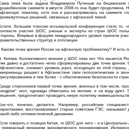
Сама тема была задана Владимиром Путиным на бишкекском с
душанбинском саммите в августе 2008-го она будет продолжена. Но
афганскую тематику, хотя она и рассматривалась на саммите г
промежуточных решений, связанных с афганской темой.
Кстати, большим плюсом иссыккульской конференции стало то, чт
контексте участия ШОС, ученые и эксперты из стран ШОС попы
стороны. Впервые в форуме международного уровня приняли участ
правительственных структур и оппозиции.
- Какова точка зрения России на афганскую проблематику? И есть
А. Князев. Коллективного мнения у ШОС пока нет. Что касается Ро
уже давно и достаточно четко сформулированы две точки зрения. 
Афганистане, снижают уровень угроз, исходящих из этой страны, 
американцы решают в Афганистане свои геополитические и экон
урегулированием и тем более - с обеспечением безопасности стран
Среди сторонников первой точки зрения, военных в том числе, пр
синдром": мол, однажды обжегшись на молоке, и на воду дуют. 
решения, предпочитают проводить некую политику невмешательства
Кое-что, конечно, делается. Например, российские специалис
наркотиками, восстанавливают старые советские ГЭС, оказывают д
какой-либо оптимистической динамики.
Если говорить о позиции Китая, то ШОС для него – и в Центрально
- прекрасный механизм экономического проникновения. Интерес