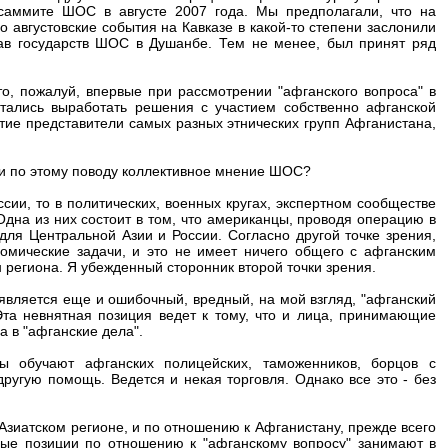
аммите ШОС в августе 2007 года. Мы предполагали, что на
 августовские события на Кавказе в какой-то степени заслонили
лав государств ШОС в Душанбе. Тем не менее, был принят ряд
о, пожалуй, впервые при рассмотрении "афганского вопроса" в
тались выработать решения с участием собственно афганской
ие представители самых разных этнических групп Афганистана,
 ли по этому поводу коллективное мнение ШОС?
ссии, то в политических, военных кругах, экспертном сообществе
Одна из них состоит в том, что американцы, проводя операцию в
для Центральной Азии и России. Согласно другой точке зрения,
омические задачи, и это не имеет ничего общего с афганским
 региона. Я убежденный сторонник второй точки зрения.
оявляется еще и ошибочный, вредный, на мой взгляд, "афганский
Эта невнятная позиция ведет к тому, что и лица, принимающие
 в "афганские дела".
ты обучают афганских полицейских, таможенников, борцов с
ругую помощь. Ведется и некая торговля. Однако все это - без
-Азиатском регионе, и по отношению к Афганистану, прежде всего
ные позиции по отношению к "афганскому вопросу" занимают в