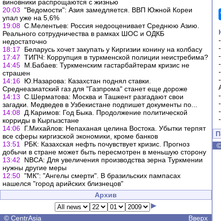
виновники распрощаются с жизнью
20:03
"Ведомости": Азия замедляется. ВВП Южной Кореи
упал уже на 5,6%
19:08
С.Мелентьев: Россия недооценивает Среднюю Азию.
Реального сотрудничества в рамках ШОС и ОДКБ
недостаточно
18:17
Беларусь хочет закупать у Киргизии конину на колбасу
17:47
ТИПЧ: Коррупция в туркменской полиции неистребима?
14:45
М.Бабаев: Туркменским гастарбайтерам кризис не
страшен
14:16
Ю.Назарова: Казахстан поднял ставки.
Среднеазиатский газ для "Газпрома" станет еще дороже
14:13
С.Шерматова: Москва и Ташкент разгадают свои
загадки. Медведев в Узбекистане подпишет документы по...
14:08
Д.Каримов: Год Быка. Продолжение политической
корриды в Кыргызстане
14:06
Г.Михайлов: Непаханая целина Востока. Убытки терпят
П
все сферы киргизской экономики, кроме банков
13:51
РБК: Казахская нефть почувствует кризис. Прогноз
добычи в стране может быть пересмотрен в меньшую сторону
13:42
NBCA: Для увеличения производства зерна Туркмении
нужны другие меры
12:50
"МК": "Ангелы смерти". В бразильских пампасах
нашелся "город арийских близнецов"
Архив
©
CentrAsia
Вверх