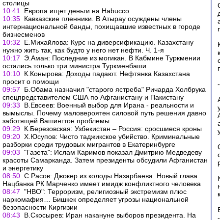
столицы
10:41
Европа ищет деньги на Нabucco
10:35
Кавказские пленники. В Атырау осуждены члены
интернациональной банды, похищавшие известных в городе
бизнесменов
10:32
Е.Михайлова: Курс на диверсификацию. Казахстану
нужно жить так, как будто у него нет нефти. Ч. 1-я
10:17
Э.Аман: Последние из могикан. В Кабмине Туркмении
остались только три министра Туркменбаши
10:10
К.Конырова: Доходы падают. Нефтянка Казахстана
просит о помощи
09:57
Б.Обама назначил "старого ястреба" Ричарда Холбрука
спецпредставителем США по Афганистану и Пакистану
09:33
В.Евсеев: Военный выбор для Ирана - реальности и
вымыслы. Почему маловероятен силовой путь решения давно
заботящей Вашингтон проблемы
09:29
К.Березовская: Узбекистан – Россия: сросшиеся кроны
09:20
Х.Юсупов: Чисто таджикское убийство. Криминальные
разборки среди трудовых мигрантов в Екатеринбурге
09:03
"Газета": Ислам Каримов показал Дмитрию Медведеву
красоты Самарканда. Затем президенты обсудили Афганистан
и энергетику
08:50
С.Расов: Джокер из колоды Назарбаева. Новый глава
Нацбанка РК Марченко имеет имидж конфликтного человека
08:47
"НВО": Терроризм, религиозный экстремизм плюс
наркомафия… Бишкек определяет угрозы национальной
безопасности Киргизии
08:43
В.Скосырев: Иран накануне выборов президента. На