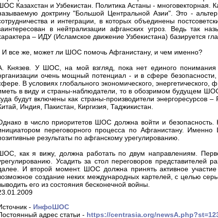
ШОС Казахстан и Узбекистан. Политика Астаны - многовекторная. Ка
называемую доктрину "Большой Центральной Азии". Это - альт
сотрудничества и интеграции, в которых объединены постсоветс
заинтересован в нейтрализации афганских угроз. Ведь так назы
характера – ИДУ (Исламское движение Узбекистана) базируется гл
- И все же, может ли ШОС помочь Афганистану, и чем именно?
А. Князев. У ШОС, на мой взгляд, пока нет единого понимания 
организации очень мощный потенциал - и в сфере безопасности, 
сфере. В условиях глобального экономического, энергетического, 
иметь в виду и страны-наблюдатели, то в обозримом будущем ШОС
куда будут включены как страны-производители энергоресурсов – Р
Китай, Индия, Пакистан, Киргизия, Таджикистан.
Однако в число приоритетов ШОС должна войти и безопасность. 
инициатором переговорного процесса по Афганистану. Именно 
позитивные результаты по афганскому урегулированию.
ШОС, как я вижу, должна работать по двум направлениям. Перв
урегулированию. Усадить за стол переговоров представителей ра
далее. И второй момент. ШОС должна принять активное участие 
возможное создание неких международных картелей, с целью серь
выводить его из состояния бесконечной войны.
23.01.2009
Источник -
ИнфоШОС
Постоянный адрес статьи -
https://centrasia.org/newsA.php?st=1