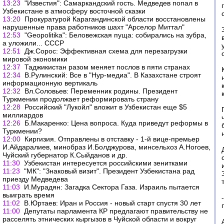
13:23
"Известия": Самаркандский гость. Медведев попал в
Узбекистане в атмосферу восточной сказки
13:20
Прокуратурой Карагандинской области восстановлены
нарушенные права работников шахт "Арселор Миттал"
12:53
"Geopolitika": Беловежская пуща: собирались на зубра,
а уложили... СССР
12:51
Дж.Сорос: Эффективная схема для перезагрузки
мировой экономики
12:37
Таджикистан разом меняет послов в пяти странах
12:34
В.Рулинский: Все в "Нур-медиа". В Казахстане строят
информационную вертикаль
12:32
Вл.Соловьев: Переменник родины. Президент
Туркмении продолжает реформировать страну
12:28
Российский "Лукойл" вложит в Узбекистан еще $5
миллиардов
12:26
Б.Макаренко: Цена вопроса. Куда приведут реформы в
Туркмении?
12:00
Киргизия. Отправлены в отставку - 1-й вице-премьер
И.Айдаралиев, минобраз И.Болджурова, минсельхоз А.Ногоев,
Чуйский губернатор К.Сыйданов и др.
11:30
Узбекистан интересуется российскими зенитками
11:23
"МК": "Знаковый визит". Президент Узбекистана рад
приезду Медведева
11:03
И.Мурадян: Загадка Сектора Газа. Израиль пытается
выиграть время
11:02
В.Юртаев: Иран и Россия - новый старт спустя 30 лет
11:00
Депутаты парламента КР предлагают правительству не
расселять этнических кыргызов в Чуйской области и вокруг