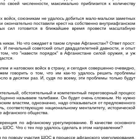
 по своей численности, максимально приблизится к количеству
х войск, союзникам не удалось добиться мало-мальски заметных
ни окончательно поставили крест на собственно внутриафганском
нных сил готовится в ближайшее время провести масштабную
никак. Но что ожидает в таком случае Афганистан? Ответ прост:
. И печальный советский опыт двадцатилетней давности, и опыт
том, что "навести порядок" в Афганистане силой оружия, и уж
дастся.
тем и натовских войск в страну, и сегодня совершенно очевидно,
жем говорить о том, что им как-то удалось решить проблемы
ло в десятки раз. И, судя по всему, эти проблемы только будут
ительный, обстоятельный и компетентный переговорный процесс
общенно называем талибами. Он будет очень сложным. Но нужно
нским властям, однозначно, надо отказываться от предложенного
ль, соответствующую национальному менталитету, исторической
е афганского общества.
ренция по афганскому урегулированию. В качестве основного
ь ШОС. Что с тех пор удалось сделать в этом направлении?
 по поводу участия ШОС в процессе афганского урегулирования.