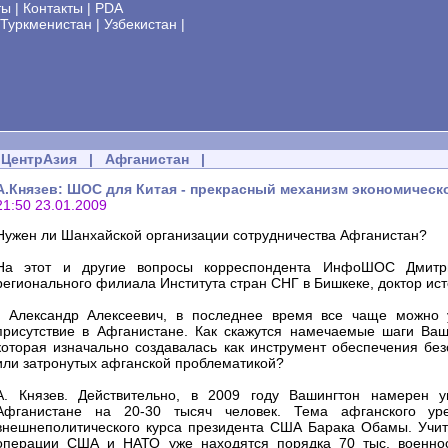
ты
|
Контакты
|
PDA
Туркменистан
|
Узбекистан
|
ЦентрАзия
|
Афганистан
|
А.Князев: ШОС для Китая - прекрасный механизм экономическ
21:50 23.01.2009
Нужен ли Шанхайской организации сотрудничества Афганистан?
На этот и другие вопросы корреспондента ИнфоШОС Дмитрия
регионального филиала Института стран СНГ в Бишкеке, доктор ист
- Александр Алексеевич, в последнее время все чаще можно 
присутствие в Афганистане. Как скажутся намечаемые шаги Ваш
которая изначально создавалась как инструмент обеспечения бе
или затронутых афганской проблематикой?
А. Князев. Действительно, в 2009 году Вашингтон намерен ув
Афганистане на 20-30 тысяч человек. Тема афганского ур
внешнеполитического курса президента США Барака Обамы. Учит
операции США и НАТО уже находятся порядка 70 тыс. военнос