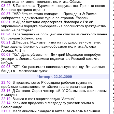
исход схватки может повлиять политика Обамы
08:42
В.Панфилова: Туркмения вооружается. Принята новая
Военная доктрина страны
00:37
"НВ": Что-то стало холодать... Президент Э.Рахмон
собирается в длительное турне по странам Европы
00:31
МИД Казахстана опровергает. Договора с РФ об
упрощенном порядке приобретения российского гражданства
никто не расторгал
00:24
Карагандинские полицейские спасли из снежного плена
65 граждан Узбекистана
00:21
Д.Перцев: Родимые пятна на государственном теле.
Куда завела Киргизию лавинообразная политика Аскара
Акаева. Ч. 1-я
00:09
"Къ": Дань ублажения. Дмитрий Медведев попробует
уговорить Ислама Каримова подписать с Россией хоть что-
нибудь
00:03
"КП": Кто разжигает национальную вражду. Этнические
банды в... московских вузах
Четверг, 22.01.2009
23:40
В правительстве РК создана рабочая группа по
проблеме казахстанско-китайских трансграничных рек
23:16
Д.Сатпаев: Сорок четвертый. У Обамы есть свои плюсы
и минусы
22:19
Вышла в свет энциклопедия "Астана"
22:14
Каримов предложил Медведеву участок земли в
Самарканде
21:07
Меламиновый скандал в Китае: за смерть малышей