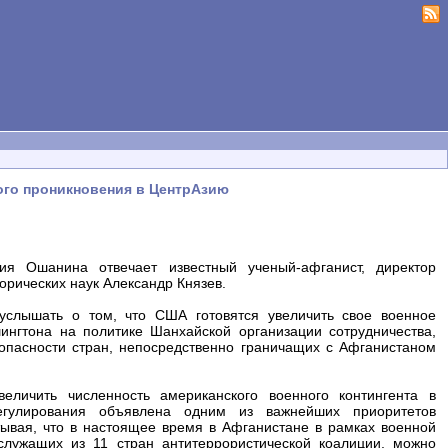
ого проникновения в ЦентрАзию
 Ошанина отвечает известный ученый-афганист, директор
орических наук Александр Князев.
услышать о том, что США готовятся увеличить свое военное
ингтона на политике Шанхайской организации сотрудничества,
зопасности стран, непосредственно граничащих с Афганистаном
еличить численность американского военного контингента в
егулирования объявлена одним из важнейших приоритетов
ывая, что в настоящее время в Афганистане в рамках военной
лужащих из 11 стран антитеррористической коалиции, можно