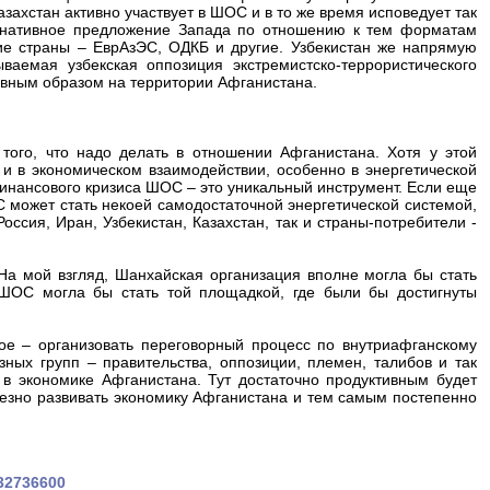
захстан активно участвует в ШОС и в то же время исповедует так
ернативное предложение Запада по отношению к тем форматам
кие страны – ЕврАзЭС, ОДКБ и другие. Узбекистан же напрямую
ваемая узбекская оппозиция экстремистско-террористического
авным образом на территории Афганистана.
того, что надо делать в отношении Афганистана. Хотя у этой
и в экономическом взаимодействии, особенно в энергетической
финансового кризиса ШОС – это уникальный инструмент. Если еще
 может стать некоей самодостаточной энергетической системой,
оссия, Иран, Узбекистан, Казахстан, так и страны-потребители -
На мой взгляд, Шанхайская организация вполне могла бы стать
ШОС могла бы стать той площадкой, где были бы достигнуты
ое – организовать переговорный процесс по внутриафганскому
зных групп – правительства, оппозиции, племен, талибов и так
в экономике Афганистана. Тут достаточно продуктивным будет
езно развивать экономику Афганистана и тем самым постепенно
232736600