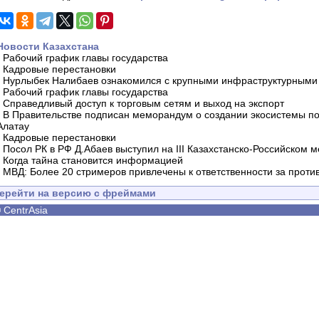
Новости Казахстана
-
Рабочий график главы государства
-
Кадровые перестановки
-
Нурлыбек Налибаев ознакомился с крупными инфраструктурными 
-
Рабочий график главы государства
-
Справедливый доступ к торговым сетям и выход на экспорт
-
В Правительстве подписан меморандум о создании экосистемы по 
Алатау
-
Кадровые перестановки
-
Посол РК в РФ Д.Абаев выступил на III Казахстанско-Российском
-
Когда тайна становится информацией
-
МВД: Более 20 стримеров привлечены к ответственности за проти
ерейти на версию с фреймами
©
CentrAsia