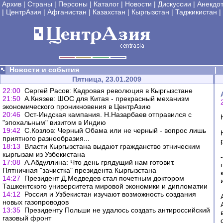
Архив
|
Страны
|
Персоны
|
Каталог
|
Новости
|
Дискуссии
|
Анекдо
|
ЦентрАзия
|
Афганистан
|
Казахстан
|
Кыргызстан
|
Таджикистан
|
Новости и события
|
Пятница, 23.01.2009
22:00
Сергей Расов: Кадровая революция в Кыргызстане
21:50
А.Князев: ШОС для Китая - прекрасный механизм
экономического проникновения в ЦентрАзию
20:46
Ост-Индская кампания. Н.Назарбаев отправился с
"эпохальным" визитом в Индию
19:42
С.Козлов: Черный Обама или не черный - вопрос лишь
приятного разнообразия...
18:13
Власти Кыргызстана выдают гражданство этническим
кыргызам из Узбекистана
17:08
А.Абдуллина: Что день грядущий нам готовит.
Пятничная "зачистка" президента Кыргызстана
14:27
Президент Д.Медведев стал почетным доктором
Ташкентского университета мировой экономики и дипломатии
14:12
Россия и Узбекистан изучают возможность создания
новых газопроводов
13:35
Президенту Польши не удалось создать антироссийский
газовый фронт